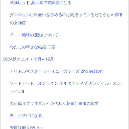
戦隊レッド 異世界で冒険者になる
ダンジョンに出会いを求めるのは間違っているだろうかⅤ 豊穣
の女神篇
チ。―地球の運動について―
わたしの幸せな結婚 二期
2024秋アニメ（10月～12月）
アイドルマスター シャイニーカラーズ 2nd season
ソードアート・オンライン オルタナティブ ガンゲイル・オン
ラインⅡ
大正偽りブラヰダル～身代わり花嫁と軍服の猛愛
妻、小学生になる。
来世は他人がいい