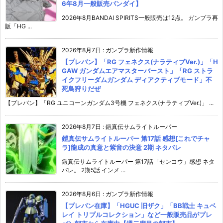
6年8月一般販売バンダイ】
2026年8月BANDAI SPIRITS一般販売は12点。 ガンプラ再
販「HG ...
2026年8月7日
:
ガンプラ新作情報
【プレバン】「RG フェネクス(ナラティブVer.)」「H
GAW ガンダムエアマスターバースト」「RG ストラ
イクフリーダムガンダム ディアクティブモード」不
死鳥狩りだぜ
【プレバン】「RG ユニコーンガンダム3号機 フェネクス(ナラティブVer.)」 ...
2026年8月7日
:
鎧真伝サムライトルーパー
鎧真伝サムライトルーパー 第17話 感想[これでチャ
ラ]龍成の真意と紫音の決意 2期 ネタバレ
鎧真伝サムライトルーパー 第17話「センコウ」感想 ネタ
バレ。 2期5話 インメ ...
2026年8月6日
:
ガンプラ新作情報
【プレバン在庫】「HGUC 旧ザク」「BB戦士 キュベ
レイ トリプルコレクション」など一般販売品がプレ