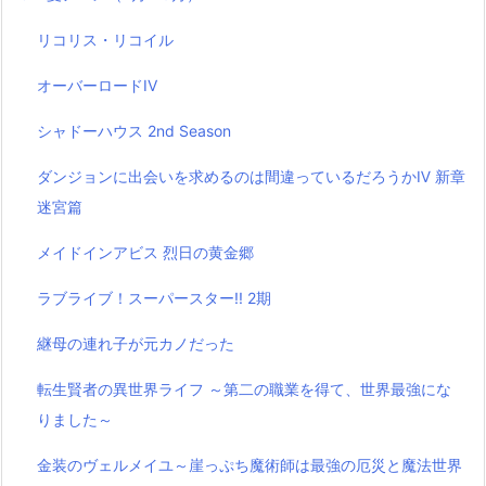
リコリス・リコイル
オーバーロードIV
シャドーハウス 2nd Season
ダンジョンに出会いを求めるのは間違っているだろうかⅣ 新章
迷宮篇
メイドインアビス 烈日の黄金郷
ラブライブ！スーパースター!! 2期
継母の連れ子が元カノだった
転生賢者の異世界ライフ ～第二の職業を得て、世界最強にな
りました～
金装のヴェルメイユ～崖っぷち魔術師は最強の厄災と魔法世界