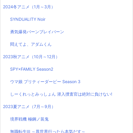
2024冬アニメ（1月～3月）
SYNDUALITY Noir
勇気爆発バーンブレイバーン
悶えてよ、アダムくん
2023秋アニメ（10月～12月）
SPY×FAMILY Season2
ウマ娘 プリティーダービー Season 3
しーくれっとみっしょん 潜入捜査官は絶対に負けない!
2023夏アニメ（7月～9月）
境界戦機 極鋼ノ装鬼
無職転生III ～異世界行ったら本気だす～