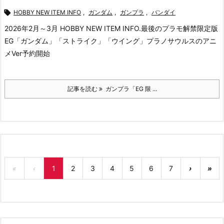

HOBBY NEW ITEM INFO
,
ガンダム
,
ガンプラ
,
バンダイ
2026年2月～3月 HOBBY NEW ITEM INFO.最後のプラモ解禁
限定版
EG「ガンダム」「ストライク」「ウイング」
プラノサウルスのアニ
メVer予約開始
記事を読む
ガンプラ「EG 限 ...
«
‹
1
2
3
4
5
6
7
›
»