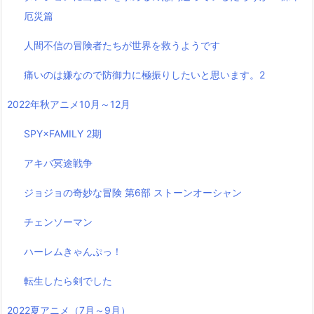
厄災篇
人間不信の冒険者たちが世界を救うようです
痛いのは嫌なので防御力に極振りしたいと思います。2
2022年秋アニメ10月～12月
SPY×FAMILY 2期
アキバ冥途戦争
ジョジョの奇妙な冒険 第6部 ストーンオーシャン
チェンソーマン
ハーレムきゃんぷっ！
転生したら剣でした
2022夏アニメ（7月～9月）