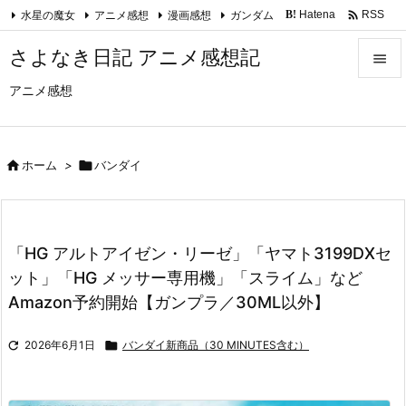

水星の魔女
アニメ感想
漫画感想
ガンダム
Hatena
RSS
B!
Feedly
さよなき日記 アニメ感想記

アニメ感想

メニュ

サイド

ホーム
>

バンダイ

前へ

「HG アルトアイゼン・リーゼ」「ヤマト3199DXセ
次へ
ット」「HG メッサー専用機」「スライム」など

Amazon予約開始【ガンプラ／30ML以外】
検索

2026年6月1日

バンダイ新商品（30 MINUTES含む）