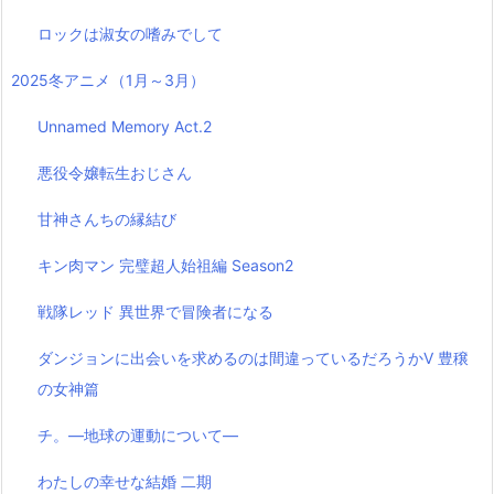
ロックは淑女の嗜みでして
2025冬アニメ（1月～3月）
Unnamed Memory Act.2
悪役令嬢転生おじさん
甘神さんちの縁結び
キン肉マン 完璧超人始祖編 Season2
戦隊レッド 異世界で冒険者になる
ダンジョンに出会いを求めるのは間違っているだろうかⅤ 豊穣
の女神篇
チ。―地球の運動について―
わたしの幸せな結婚 二期