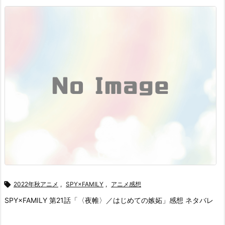

2022年秋アニメ
,
SPY×FAMILY
,
アニメ感想
SPY×FAMILY 第21話「〈夜帷〉／はじめての嫉妬」感想 ネタバレ