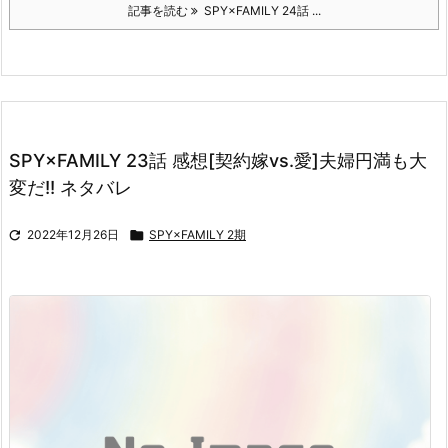
記事を読む
SPY×FAMILY 24話 ...
SPY×FAMILY 23話 感想[契約嫁vs.愛]夫婦円満も大
変だ!! ネタバレ

2022年12月26日

SPY×FAMILY 2期