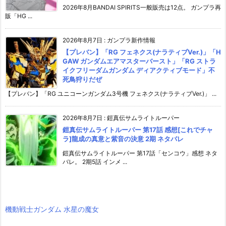
2026年8月BANDAI SPIRITS一般販売は12点。 ガンプラ再
販「HG ...
2026年8月7日
:
ガンプラ新作情報
【プレバン】「RG フェネクス(ナラティブVer.)」「H
GAW ガンダムエアマスターバースト」「RG ストラ
イクフリーダムガンダム ディアクティブモード」不
死鳥狩りだぜ
【プレバン】「RG ユニコーンガンダム3号機 フェネクス(ナラティブVer.)」 ...
2026年8月7日
:
鎧真伝サムライトルーパー
鎧真伝サムライトルーパー 第17話 感想[これでチャ
ラ]龍成の真意と紫音の決意 2期 ネタバレ
鎧真伝サムライトルーパー 第17話「センコウ」感想 ネタ
バレ。 2期5話 インメ ...
機動戦士ガンダム 水星の魔女