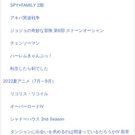
SPY×FAMILY 2期
アキバ冥途戦争
ジョジョの奇妙な冒険 第6部 ストーンオーシャン
チェンソーマン
ハーレムきゃんぷっ！
転生したら剣でした
2022夏アニメ（7月～9月）
リコリス・リコイル
オーバーロードIV
シャドーハウス 2nd Season
ダンジョンに出会いを求めるのは間違っているだろうかⅣ 新章