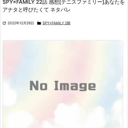
SPY×FAMILY 22話 感想[テニスファミリー]あなたを
アナタと呼びたくて ネタバレ

2022年12月26日

SPY×FAMILY 2期