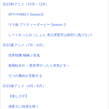
2023秋アニメ（10月～12月）
SPY×FAMILY Season2
ウマ娘 プリティーダービー Season 3
しーくれっとみっしょん 潜入捜査官は絶対に負けない!
2023夏アニメ（7月～9月）
境界戦機 極鋼ノ装鬼
無職転生III ～異世界行ったら本気だす～
七つの魔剣が支配する
2023春アニメ（4月～6月）
【推しの子】
漣蒼士に純潔を捧ぐ