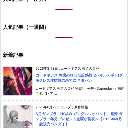
人気記事（一週間）
新着記事
2026年8月8日
:
コードギアス 奪還のロゼ
コードギアス 奪還のロゼ 5話 感想[Zi-オルテギア]ダ
モクレス攻防戦の果てに ネタバレ
コードギアス 奪還のロゼ 第5話「光芒 -Damocles-」感想
ネタバレ ア ...
2026年8月7日
:
ガンプラ新作情報
8月ガンプラ「HGAW ガンダムレオパルド」発売 ガ
ンプラ一年分プレゼント企画が発表へ【2026年8月
一般販売バンダイ】