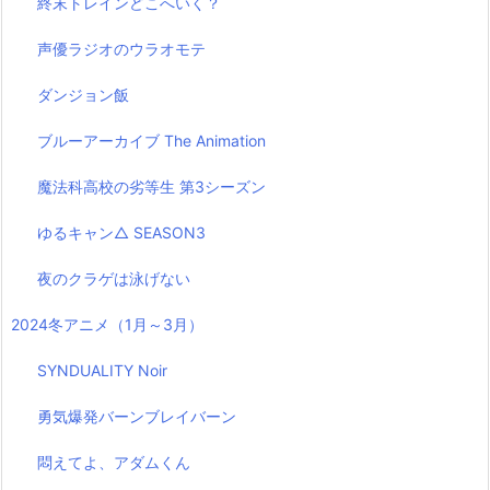
終末トレインどこへいく？
声優ラジオのウラオモテ
ダンジョン飯
ブルーアーカイブ The Animation
魔法科高校の劣等生 第3シーズン
ゆるキャン△ SEASON3
夜のクラゲは泳げない
2024冬アニメ（1月～3月）
SYNDUALITY Noir
勇気爆発バーンブレイバーン
悶えてよ、アダムくん