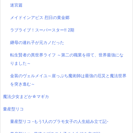
迷宮篇
メイドインアビス 烈日の黄金郷
ラブライブ！スーパースター!! 2期
継母の連れ子が元カノだった
転生賢者の異世界ライフ ～第二の職業を得て、世界最強にな
りました～
金装のヴェルメイユ～崖っぷち魔術師は最強の厄災と魔法世界
を突き進む～
魔法少女まどか☆マギカ
量産型リコ
量産型リコ -もう1人のプラモ女子の人生組み立て記-