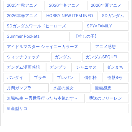
2025年秋アニメ
2026年冬アニメ
2026年夏アニメ
2026年春アニメ
HOBBY NEW ITEM INFO
SDガンダム
SDガンダムワールドヒーローズ
SPY×FAMILY
Summer Pockets
【推しの子】
アイドルマスター シャイニーカラーズ
アニメ感想
ウィッチウォッチ
ガンダム
ガンダムSEQUEL
ガンダム漫画感想
ガンプラ
シャニマス
ダンまち
バンダイ
プラモ
プレバン
僧侶枠
怪獣8号
月間ガンプラ
水星の魔女
漫画感想
無職転生 ～異世界行ったら本気だす～
葬送のフリーレン
量産型リコ