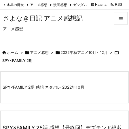

水星の魔女
アニメ感想
漫画感想
ガンダム
Hatena
RSS
B!
Feedly
さよなき日記 アニメ感想記

アニメ感想

メニュ

サイド

ホーム
>

アニメ感想
>

2022年秋アニメ10月～12月
>


SPY×FAMILY 2期
前へ

次へ
SPY×FAMILY 2期 感想 ネタバレ 2022年10月

検索
SPY×FAMILY 25話 感想【最終回】デズモンド総裁