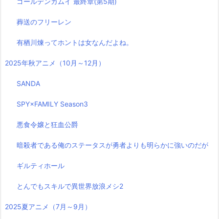
ゴールデンカムイ 最終章(第5期)
葬送のフリーレン
有栖川煉ってホントは女なんだよね。
2025年秋アニメ（10月～12月）
SANDA
SPY×FAMILY Season3
悪食令嬢と狂血公爵
暗殺者である俺のステータスが勇者よりも明らかに強いのだが
ギルティホール
とんでもスキルで異世界放浪メシ2
2025夏アニメ（7月～9月）