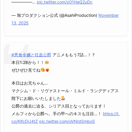
—————…
pic.twitter.com/z01HaQ2uDc
— 旭プロダクション公式 (@AsahiProduction)
November
13, 2025
#悪食令嬢と狂血公爵
アニメももう7話…！？
本日1:28から！！
ぜひぜひ見てね
本日はお兄ちゃん…
マクシム・ド・リヴァストール・ミルド・ラングディアス
陛下にお願いいたしました
公爵の過去に迫る、シリアス回となっております！
メルフィから公爵へ、手の甲へのキスも注目…！
https://t.
co/KlfcDjJ4tZ
pic.twitter.com/oVNIdSmboS