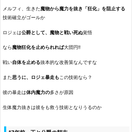
メルフィ、生きた
魔物から魔力を抜き「狂化」を阻止する
技術確立がゴールか
ロジェは
公爵として、魔物と戦い死ぬ
覚悟
なら
魔物狂化を止められれば
大団円!!
戦い
自体を止める
抜本的な改善策なんですな
また
思うに、ロジェ暴走も
この技術なら？
彼の暴走は
体内魔力の
多さが原因
生体魔力抜きは彼をも救う技術となりうるのか