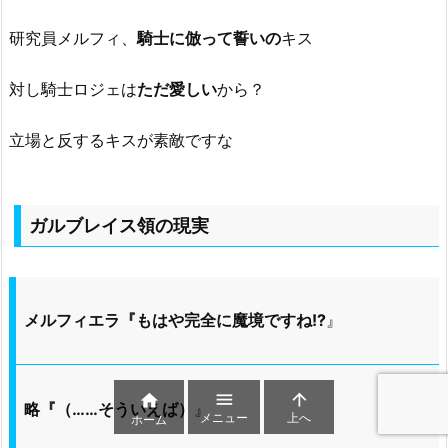
研究員メルフィ、
騎士に倣って誓いの
キス
対し騎士ロジェは
ただ愛しい
から？
立場と反するキスが素敵ですな
ガルブレイス領の現実
メルフィエラ『もはや完全に魔境ですね!?
』



略『（……そういえば）
』
メニュー
上へ
ホーム