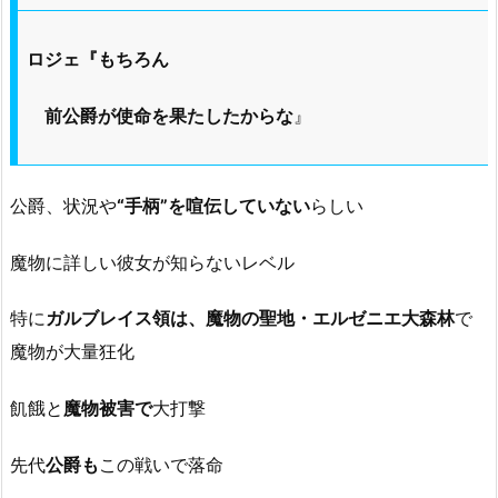
ロジェ『もちろん
前公爵が使命を果たしたからな
』
公爵、状況や
“手柄”を喧伝していない
らしい
魔物に詳しい彼女が知らないレベル
特に
ガルブレイス領は、魔物の聖地・エルゼニエ大森林
で
魔物が大量狂化
飢餓と
魔物被害で
大打撃
先代
公爵も
この戦いで落命