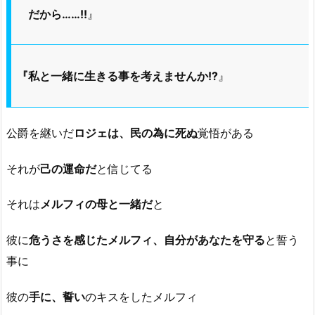
だから……!!
』
『私と一緒に生きる事を考えませんか!?
』
公爵を継いだ
ロジェは、民の為に死ぬ
覚悟がある
それが
己の運命だ
と信じてる
それは
メルフィの母と一緒だ
と
彼に
危うさを感じたメルフィ、自分があなたを守る
と誓う
事に
彼の
手に、誓い
のキスをしたメルフィ