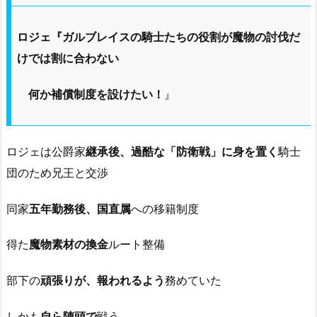
ロジェ『ガルブレイスの騎士たちの役割が魔物の討伐だ
けでは割に合わない
何か補償制度を設けたい！
』
ロジェは公爵家
継承後、過酷な「防衛戦」に身を置く
騎士
団のため兄王と交渉
同家
五年勤務後、国直属
への移籍制度
得た
魔物素材の換金
ルート整備
部下の
頑張りが、報われるよう
務めていた
しかも
自ら陣頭で
戦う