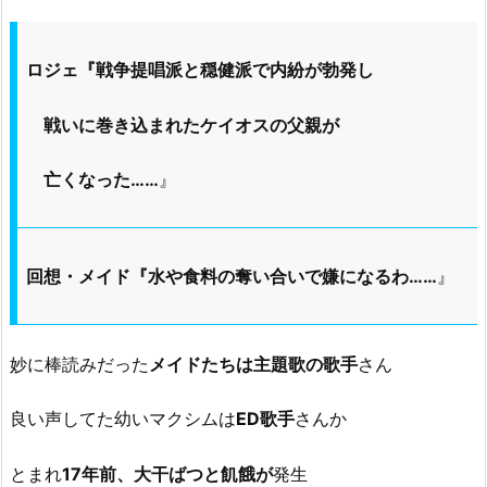
ロジェ『戦争提唱派と穏健派で内紛が勃発し
戦いに巻き込まれたケイオスの父親が
亡くなった……
』
回想・メイド『水や食料の奪い合いで嫌になるわ……
』
妙に棒読みだった
メイドたちは主題歌の歌手
さん
良い声してた幼いマクシムは
ED歌手
さんか
とまれ
17年前、大干ばつと飢餓が
発生