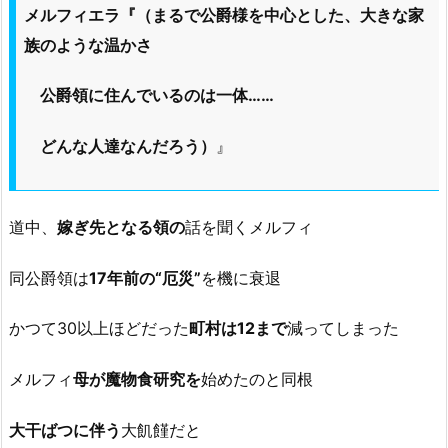
メルフィエラ『（まるで公爵様を中心とした、大きな家
族のような温かさ
公爵領に住んでいるのは一体……
どんな人達なんだろう）
』
道中、
嫁ぎ先となる領の
話を聞くメルフィ
同公爵領は
17年前の“厄災”
を機に衰退
かつて30以上ほどだった
町村は12まで
減ってしまった
メルフィ
母が魔物食研究を
始めたのと同根
大干ばつに伴う
大飢饉だと