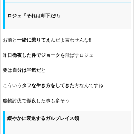
ロジェ『それは却下だ!!
』
お前と
一緒に乗りてえ
んだよ言わせんな!!
昨日
徹夜した件でジョークを
飛ばすロジェ
要は
自分は平気だ
と
こういう
タフな生き方をしてきた
方なんですね
魔物討伐で徹夜した事も多そう
緩やかに衰退するガルブレイス領