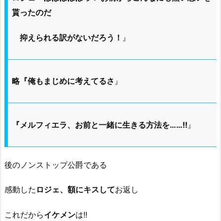
貰ったのだ
抑えられる訳がないだろう！
』
略『俺もまじめに考えてるさ
』
『メルフィエラ、お前と一緒に生きる方法を……!!
』
後のノンストップ公爵である
感動した
ロジェ、額にキスして
お返し
これだから
イケメン
は!!