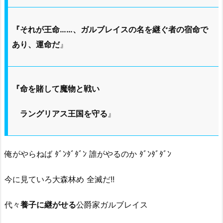
『それが王命……、ガルブレイスの名を継ぐ者の宿命で
あり、運命だ
』
『命を賭して魔物と戦い
ラングリアス王国を守る
』
俺がやらねば ﾀﾞﾝﾀﾞﾀﾞﾝ 誰がやるのか ﾀﾞﾝﾀﾞﾀﾞﾝ
今に見ていろ大森林め 全滅だ!!
代々
養子に継がせる
公爵家ガルブレイス