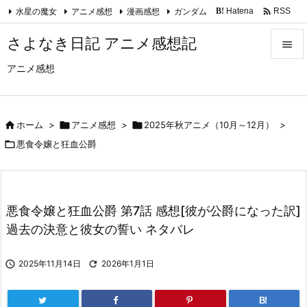

水星の魔女
アニメ感想
漫画感想
ガンダム
Hatena
RSS
B!
Feedly
さよなき日記 アニメ感想記

アニメ感想

メニュ

サイド

ホーム
>

アニメ感想
>

2025年秋アニメ（10月～12月）
>


悪食令嬢と狂血公爵
前へ

次へ
悪食令嬢と狂血公爵 第7話 感想[彼が公爵になった訳]

過去の決意と彼女の誓い ネタバレ
検索

2025年11月14日

2026年1月1日
B!