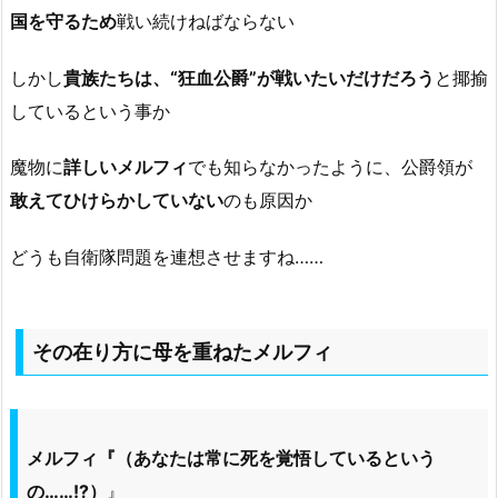
国を守るため
戦い続けねばならない
しかし
貴族たちは、“狂血公爵”が戦いたいだけだろう
と揶揄
しているという事か
魔物に
詳しいメルフィ
でも知らなかったように、公爵領が
敢えてひけらかしていない
のも原因か
どうも自衛隊問題を連想させますね……
その在り方に母を重ねたメルフィ
メルフィ『（あなたは常に死を覚悟しているという
の……!?）
』