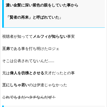
濃い金髪に深い紫色の眼をしていた事から
「賢者の再来」と呼ばれていた
』
視聴者が知ってて
メルフィが知らない
事実
王弟
である事を打ち明けたロジェ
そこは公表されてないんだ……
兄は
偉人を彷彿とさせる
天才だったとの事
王にしちゃ若い
のは伊達じゃなかった
これでもまだハタチなんだぜ！