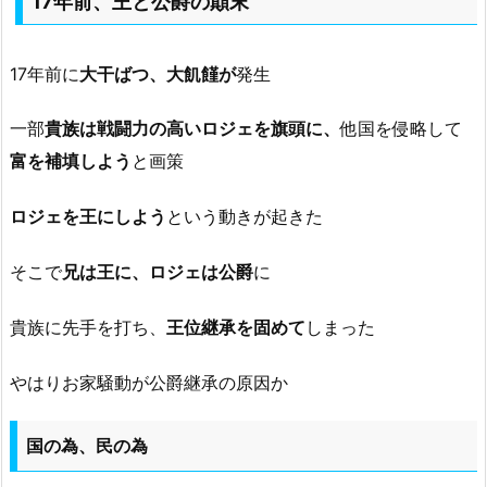
17年前、王と公爵の顛末
17年前に
大干ばつ、大飢饉が
発生
一部
貴族は戦闘力の高いロジェを旗頭に、
他国を侵略して
富を補填しよう
と画策
ロジェを王にしよう
という動きが起きた
そこで
兄は王に、ロジェは公爵
に
貴族に先手を打ち、
王位継承を固めて
しまった
やはりお家騒動が公爵継承の原因か
国の為、民の為