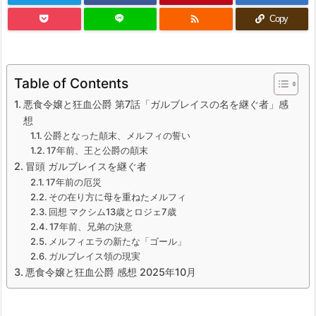

Copy
Table of Contents
悪食令嬢と狂血公爵 第7話「ガルブレイスの名を継ぐ者」感
想
公爵となった顛末、メルフィの誓い
17年前、王と公爵の顛末
冒頭 ガルブレイスを継ぐ者
17年前の厄災
その在り方に母を重ねたメルフィ
回想 マクシム13歳とロジェ7歳
17年前、兄弟の決意
メルフィエラの新たな「ゴール」
ガルブレイス領の現実
悪食令嬢と狂血公爵 感想 2025年10月