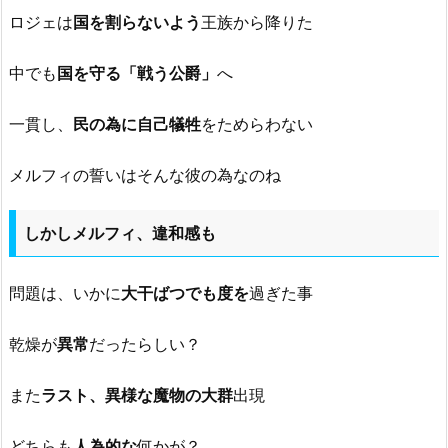
ロジェは
国を割らないよう
王族から降りた
中でも
国を守る「戦う公爵」
へ
一貫し、
民の為に自己犠牲
をためらわない
メルフィの誓いはそんな彼の為なのね
しかしメルフィ、違和感も
問題は、いかに
大干ばつでも度を
過ぎた事
乾燥が
異常
だったらしい？
また
ラスト、異様な魔物の大群
出現
どちらも
人為的な
何かが？