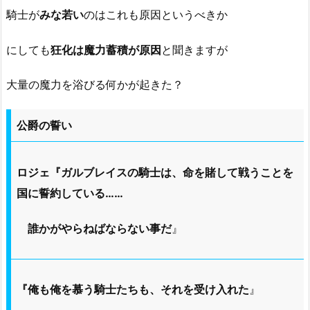
騎士が
みな若い
のはこれも原因というべきか
にしても
狂化は魔力蓄積が原因
と聞きますが
大量の魔力を浴びる何かが起きた？
公爵の誓い
ロジェ『ガルブレイスの騎士は、命を賭して戦うことを
国に誓約している……
誰かがやらねばならない事だ
』
『俺も俺を慕う騎士たちも、それを受け入れた
』