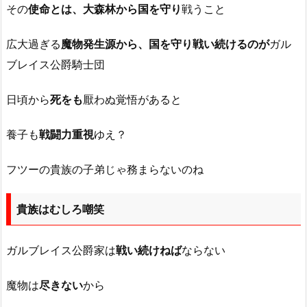
その
使命とは、大森林から国を守り
戦うこと
広大過ぎる
魔物発生源から、国を守り戦い続けるのが
ガル
ブレイス公爵騎士団
日頃から
死をも
厭わぬ覚悟があると
養子も
戦闘力重視
ゆえ？
フツーの貴族の子弟じゃ務まらないのね
貴族はむしろ嘲笑
ガルブレイス公爵家は
戦い続けねば
ならない
魔物は
尽きない
から