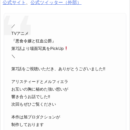
公式サイト
、
公式ツイッター（外部）
／
TVアニメ
『悪食令嬢と狂血公爵』
第7話より場面写真をPickUp
＼
第7話をご視聴いただき、ありがとうございました‼
アリスティードとメルフィエラ
お互いの胸に秘めた強い想いが
響き合うお話でした‼
次回もぜひご覧ください
本作は旭プロダクションが
制作しております