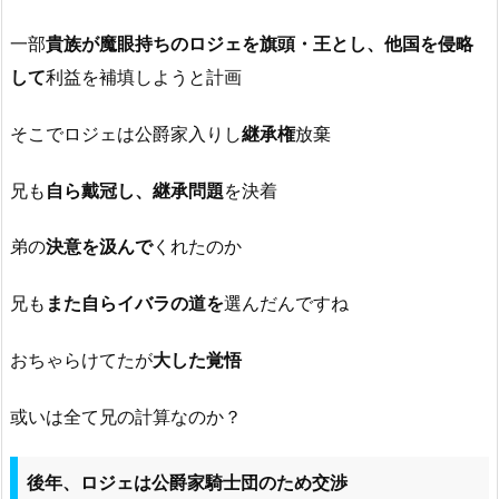
一部
貴族が魔眼持ちのロジェを旗頭・王とし、他国を侵略
して
利益を補填しようと計画
そこでロジェは公爵家入りし
継承権
放棄
兄も
自ら戴冠し、継承問題
を決着
弟の
決意を汲んで
くれたのか
兄も
また自らイバラの道を
選んだんですね
おちゃらけてたが
大した覚悟
或いは全て兄の計算なのか？
後年、ロジェは公爵家騎士団のため交渉