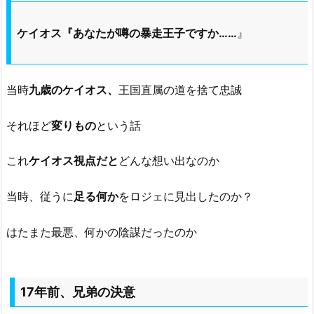
ケイオス『あなたが噂の暴走王子ですか……
』
当時
九歳のケイオス、
王国直属の道を捨て忠誠
それほど
変りもの
という話
これ
ケイオス視点だと
どんな想い出なのか
当時、従うに
足る何か
をロジェに見出したのか？
はたまた最悪、何かの陰謀だったのか
17年前、兄弟の決意