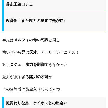
暴走王弟ロジェ
教育係『また魔力の暴走で熱が!?
』
暴走は
メルフィの母の死因
と同じ
幼い頃から
兄は天才、
アーリージーニアス！
対し
ロジェ、魔力を制御
できなかった
魔力が強すぎる
諸刃の才能
か
その劣等感は筋金入りなんですね
風変わりな男、ケイオスとの出会い