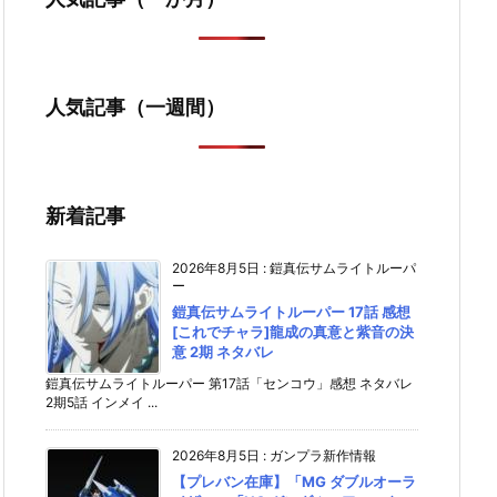
人気記事（一週間）
新着記事
2026年8月5日
:
鎧真伝サムライトルーパ
ー
鎧真伝サムライトルーパー 17話 感想
[これでチャラ]龍成の真意と紫音の決
意 2期 ネタバレ
鎧真伝サムライトルーパー 第17話「センコウ」感想 ネタバレ
2期5話 インメイ ...
2026年8月5日
:
ガンプラ新作情報
【プレバン在庫】「MG ダブルオーラ