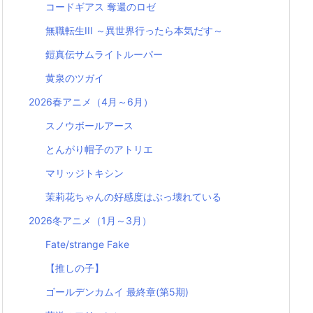
コードギアス 奪還のロゼ
無職転生III ～異世界行ったら本気だす～
鎧真伝サムライトルーパー
黄泉のツガイ
2026春アニメ（4月～6月）
スノウボールアース
とんがり帽子のアトリエ
マリッジトキシン
茉莉花ちゃんの好感度はぶっ壊れている
2026冬アニメ（1月～3月）
Fate/strange Fake
【推しの子】
ゴールデンカムイ 最終章(第5期)