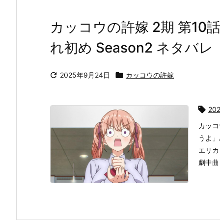
カッコウの許嫁 2期 第10
れ初め Season2 ネタバレ

2025年9月24日

カッコウの許嫁

20
カッコ
うよ」
エリカ
劇中曲