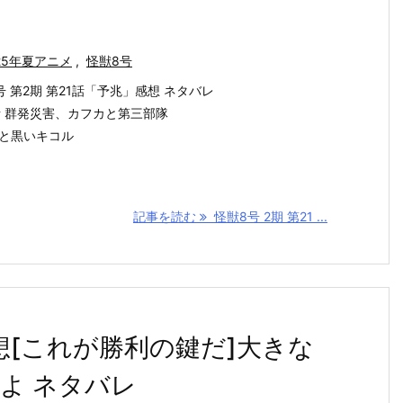
25年夏アニメ
,
怪獣8号
号 第2期 第21話「予兆」感想 ネタバレ
話 群発災害、カフカと第三部隊
と黒いキコル
記事を読む
怪獣8号 2期 第21 ...
感想[これが勝利の鍵だ]大きな
よ ネタバレ