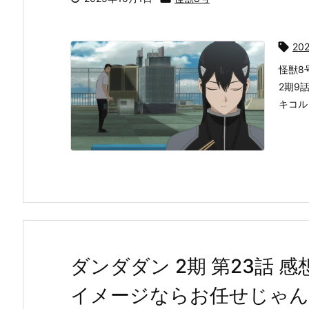

20
怪獣8
2期9
キコル
ダンダダン 2期 第23話 
イメージならお任せじゃん