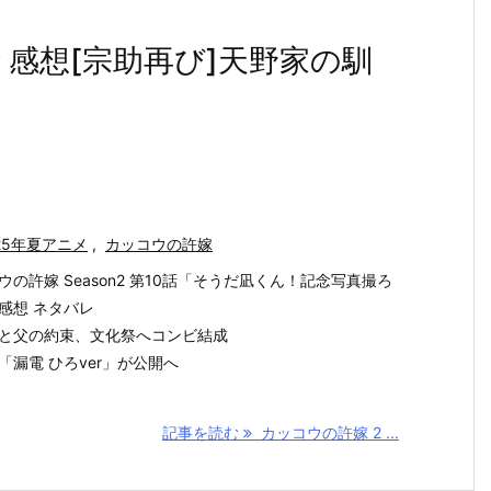
話 感想[宗助再び]天野家の馴
25年夏アニメ
,
カッコウの許嫁
ウの許嫁 Season2 第10話「そうだ凪くん！記念写真撮ろ
感想 ネタバレ
と父の約束、文化祭へコンビ結成
「漏電 ひろver」が公開へ
記事を読む
カッコウの許嫁 2 ...