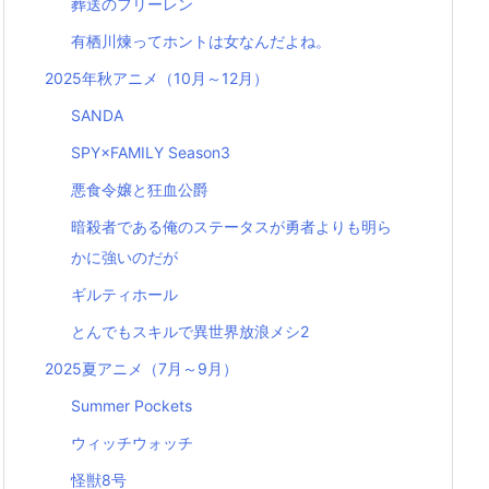
葬送のフリーレン
有栖川煉ってホントは女なんだよね。
2025年秋アニメ（10月～12月）
SANDA
SPY×FAMILY Season3
悪食令嬢と狂血公爵
暗殺者である俺のステータスが勇者よりも明ら
かに強いのだが
ギルティホール
とんでもスキルで異世界放浪メシ2
2025夏アニメ（7月～9月）
Summer Pockets
ウィッチウォッチ
怪獣8号