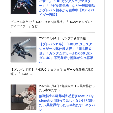
イザー」「HG ガンダムエアマスタ
ー」「リゼル隊長機」など一般販売品
がプレバン朝市から在庫中【Xディバ
イダー再販】
プレバン朝市で「HGUC リゼル隊長機」「HGAW ガンダムX
ディバイダー」など ...
2026年8月4日
:
ガンプラ新作情報
【プレバン11時】「HGUC ジェスタ
シェザール隊仕様 A班」「同 B班 C
班」「ガンダムデカールDX 06 ガン
ダムUC」不死鳥狩り部隊が久々再販
へ
【プレバン11時】「HGUC ジェスタ(シェザール隊仕様 A班装
備)」「HGUC ...
2026年8月4日
:
無職転生III ～異世界行っ
たら本気だす～
無職転生3期 第6話 感想[Erectile Dy
sfunction]謝って欲しくないけど謝り
たい 異世界行ったら本気だすII ネタバ
レ