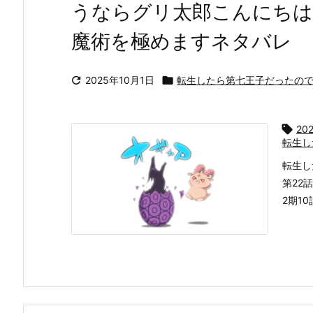
うならグリ太郎こんにちは
魔術を極めますネタバレ

2025年10月1日

転生したら第七王子だったの

20
転生し
転生し
第22
2期1