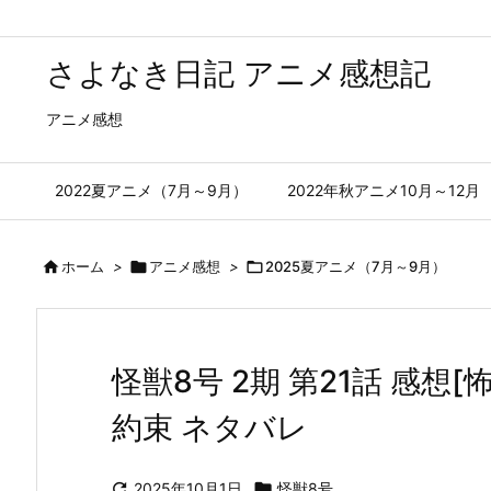
さよなき日記 アニメ感想記
アニメ感想
2022夏アニメ（7月～9月）
2022年秋アニメ10月～12月

ホーム
>

アニメ感想
>

2025夏アニメ（7月～9月）
怪獣8号 2期 第21話 感
約束 ネタバレ

2025年10月1日

怪獣8号