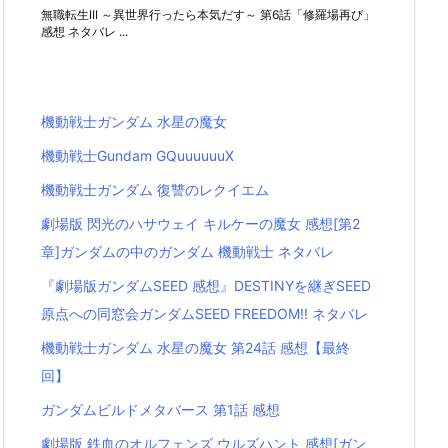
無職転生III ～異世界行ったら本気だす～ 第6話「修羅場再び」
感想 ネタバレ ...
機動戦士ガンダム 水星の魔女
機動戦士Gundam GQuuuuuuX
機動戦士ガンダム 復讐のレクイエム
劇場版 閃光のハサウェイ キルケーの魔女 感想[第2
章]ガンダムの中のガンダム 機動戦士 ネタバレ
『劇場版ガンダムSEED 感想』DESTINYを継ぎSEED
原点への同窓会ガンダムSEED FREEDOM!! ネタバレ
機動戦士ガンダム 水星の魔女 第24話 感想【最終
回】
ガンダムビルドメタバース 第1話 感想
劇場版 鉄血のオルフェンズ ウルズハント 感想[ガン