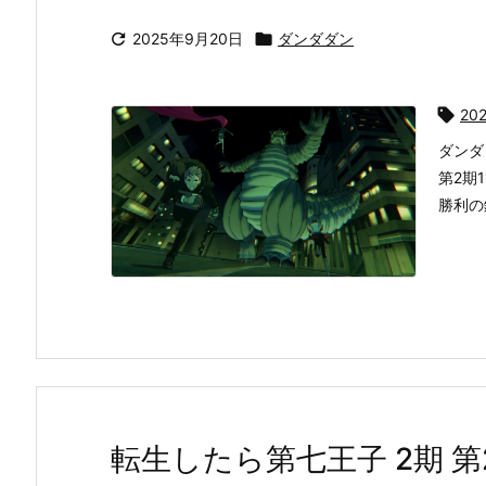

2025年9月20日

ダンダダン

20
ダンダ
第2期
勝利の
転生したら第七王子 2期 第