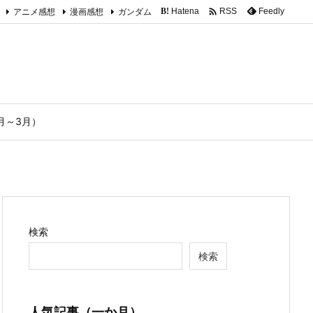

アニメ感想
漫画感想
ガンダム
Hatena
Feedly
RSS
B!
1月～3月）
検索
検索
人気記事（一か月）