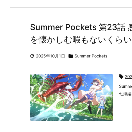
Summer Pockets 第2
を懐かしむ暇もないくらい今

2025年10月1日

Summer Pockets

20
Summ
七海編