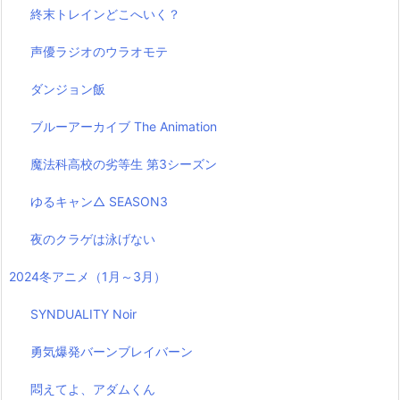
終末トレインどこへいく？
声優ラジオのウラオモテ
ダンジョン飯
ブルーアーカイブ The Animation
魔法科高校の劣等生 第3シーズン
ゆるキャン△ SEASON3
夜のクラゲは泳げない
2024冬アニメ（1月～3月）
SYNDUALITY Noir
勇気爆発バーンブレイバーン
悶えてよ、アダムくん