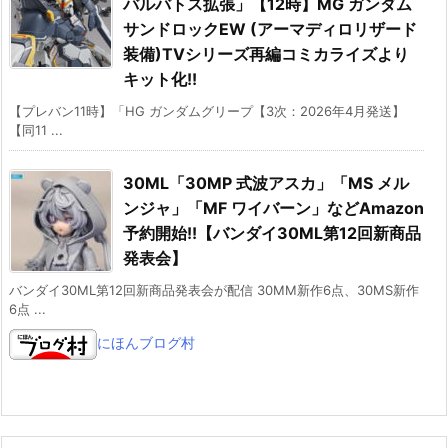
バルバトス拡張」【12時】MG ガンダム
サンドロックEW (アーマディロリザード
装備)TVシリーズ再編コミカライズより
キット化!!
【プレバン11時】「HG ガンダムグリープ【3次：2026年4月発送】
【同11 ...
30ML「30MP 式波アスカ」「MS メル
ンジャ」「MF ワイバーン」などAmazon
予約開始!!【バンダイ30ML第12回新商品
発表会】
バンダイ30ML第12回新商品発表会が配信 30MM新作6点、30MS新作
6点 ...
にほんブログ村