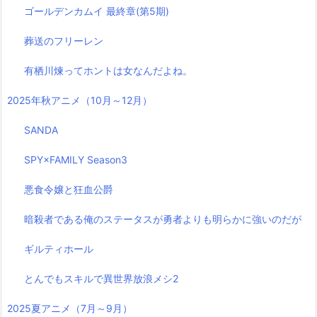
ゴールデンカムイ 最終章(第5期)
葬送のフリーレン
有栖川煉ってホントは女なんだよね。
2025年秋アニメ（10月～12月）
SANDA
SPY×FAMILY Season3
悪食令嬢と狂血公爵
暗殺者である俺のステータスが勇者よりも明らかに強いのだが
ギルティホール
とんでもスキルで異世界放浪メシ2
2025夏アニメ（7月～9月）