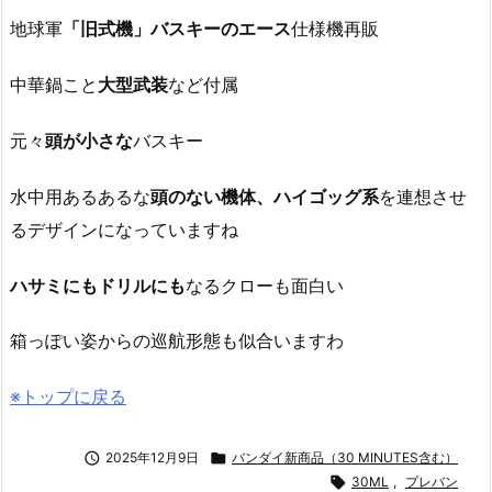
地球軍
「旧式機」バスキーのエース
仕様機再販
中華鍋こと
大型武装
など付属
元々
頭が小さな
バスキー
水中用あるあるな
頭のない機体、ハイゴッグ系
を連想させ
るデザインになっていますね
ハサミにもドリルにも
なるクローも面白い
箱っぽい姿からの巡航形態も似合いますわ
※トップに戻る

2025年12月9日

バンダイ新商品（30 MINUTES含む）

30ML
,
プレバン