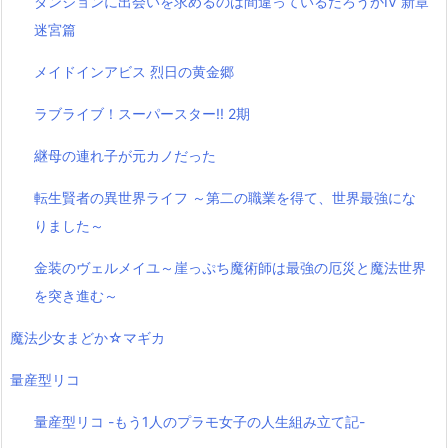
ダンジョンに出会いを求めるのは間違っているだろうかⅣ 新章
迷宮篇
メイドインアビス 烈日の黄金郷
ラブライブ！スーパースター!! 2期
継母の連れ子が元カノだった
転生賢者の異世界ライフ ～第二の職業を得て、世界最強にな
りました～
金装のヴェルメイユ～崖っぷち魔術師は最強の厄災と魔法世界
を突き進む～
魔法少女まどか☆マギカ
量産型リコ
量産型リコ -もう1人のプラモ女子の人生組み立て記-