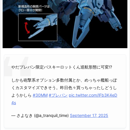
やだプレバン限定バスキーロットくん巡航形態に可変!?
しかも砲撃系オプション多数付属とか、めっちゃ艦船っぽ
くカスタマイズできそう。昨日色々買っちゃったしどうし
ようかしら
#30MM
#プレバン
pic.twitter.com/lFb3K4eD
4s
— さよなき (@a_tranquil_time)
September 17, 2025