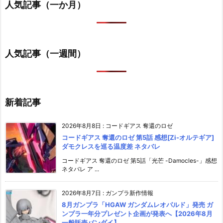
人気記事（一か月）
人気記事（一週間）
新着記事
2026年8月8日
:
コードギアス 奪還のロゼ
コードギアス 奪還のロゼ 第5話 感想[Zi-オルテギア]
ダモクレスを巡る温度差 ネタバレ
コードギアス 奪還のロゼ 第5話「光芒 -Damocles-」感想
ネタバレ ア ...
2026年8月7日
:
ガンプラ新作情報
8月ガンプラ「HGAW ガンダムレオパルド」発売 ガ
ンプラ一年分プレゼント企画が発表へ【2026年8月
一般販売バンダイ】