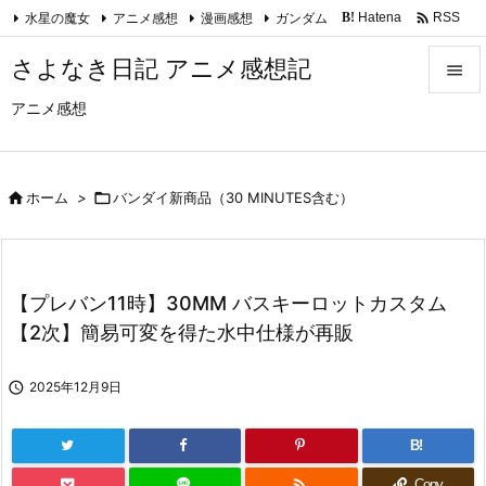

水星の魔女
アニメ感想
漫画感想
ガンダム
Hatena
RSS
B!
Feedly
さよなき日記 アニメ感想記

アニメ感想

メニュ

サイド

ホーム
>

バンダイ新商品（30 MINUTES含む）

前へ

【プレバン11時】30MM バスキーロットカスタム
次へ
【2次】簡易可変を得た水中仕様が再販

検索

2025年12月9日
B!

Copy