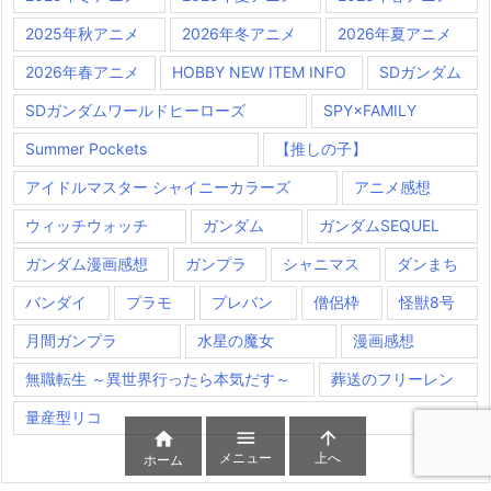
2025年秋アニメ
2026年冬アニメ
2026年夏アニメ
2026年春アニメ
HOBBY NEW ITEM INFO
SDガンダム
SDガンダムワールドヒーローズ
SPY×FAMILY
Summer Pockets
【推しの子】
アイドルマスター シャイニーカラーズ
アニメ感想
ウィッチウォッチ
ガンダム
ガンダムSEQUEL
ガンダム漫画感想
ガンプラ
シャニマス
ダンまち
バンダイ
プラモ
プレバン
僧侶枠
怪獣8号
月間ガンプラ
水星の魔女
漫画感想
無職転生 ～異世界行ったら本気だす～
葬送のフリーレン
量産型リコ



メニュー
上へ
ホーム