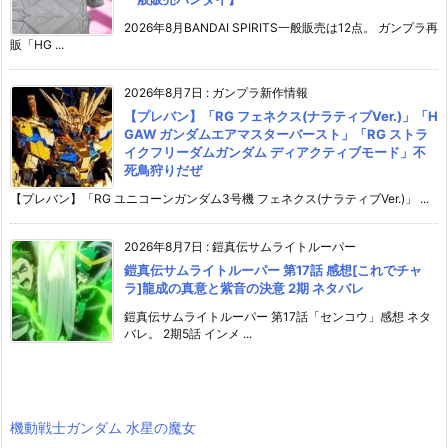
2026年8月BANDAI SPIRITS一般販売は12点。 ガンプラ再
販「HG ...
2026年8月7日
:
ガンプラ新作情報
【プレバン】「RG フェネクス(ナラティブVer.)」「H
GAW ガンダムエアマスターバースト」「RG ストラ
イクフリーダムガンダム ディアクティブモード」不
死鳥狩りだぜ
【プレバン】「RG ユニコーンガンダム3号機 フェネクス(ナラティブVer.)」 ...
2026年8月7日
:
鎧真伝サムライトルーパー
鎧真伝サムライトルーパー 第17話 感想[これでチャ
ラ]龍成の真意と紫音の決意 2期 ネタバレ
鎧真伝サムライトルーパー 第17話「センコウ」感想 ネタ
バレ。 2期5話 インメ ...
機動戦士ガンダム 水星の魔女