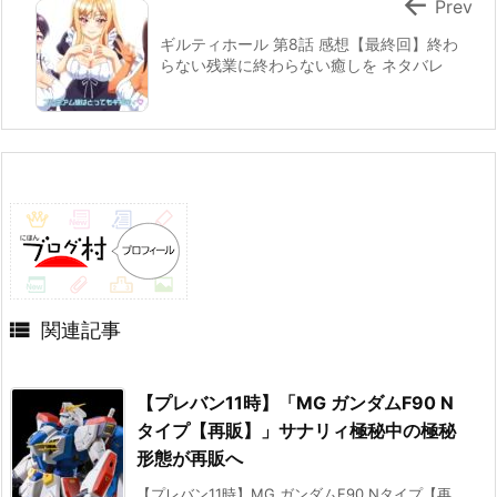

Prev
ギルティホール 第8話 感想【最終回】終わ
らない残業に終わらない癒しを ネタバレ

関連記事
【プレバン11時】「MG ガンダムF90 N
タイプ【再販】」サナリィ極秘中の極秘
形態が再販へ
【プレバン11時】MG ガンダムF90 Nタイプ【再