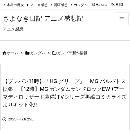

水星の魔女
アニメ感想
漫画感想
ガンダム
Hatena
RSS
B!
Feedly
さよなき日記 アニメ感想記

アニメ感想

メニュ

サイド

ホーム
>

ガンダム
>

ガンプラ新作情報

前へ

【プレバン11時】「HG グリープ」「MG バルバトス
次へ
拡張」【12時】MG ガンダムサンドロックEW (アー

マディロリザード装備)TVシリーズ再編コミカライズ
検索
よりキット化!!

2025年12月25日