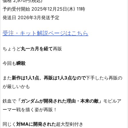
価格 2,970円(税込)
予約受付開始 2025年12月25日(木) 11時
発送日 2026年3月発送予定
受注・キット解説ページはこちら
ちょうど
丸一カ月を経て
再販
今回も
瞬殺
また
新作は1人1点、再販は1人3点なので
下手したら再販の
が厳しいかも
鉄血で
「ガンダムが開発された理由・本来の敵」
モビルア
ーマー戦を描く姿が再販！
同じく
対MAに開発された
超大型剣付き