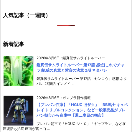
人気記事（一週間）
新着記事
2026年8月6日
:
鎧真伝サムライトルーパー
鎧真伝サムライトルーパー 第17話 感想[これでチャ
ラ]龍成の真意と紫音の決意 2期 ネタバレ
鎧真伝サムライトルーパー 第17話「センコウ」感想 ネタ
バレ 2期5話 インメイ ...
2026年8月6日
:
ガンプラ新作情報
【プレバン在庫】「HGUC 旧ザク」「BB戦士 キュベ
レイ トリプルコレクション」など一般販売品がプレ
バン朝市から在庫中【週二度目の朝市】
プレバン朝市で「HGUC ジ・Ｏ」「ギャプラン」など在
庫復活も払底 画面が真っ白 ...