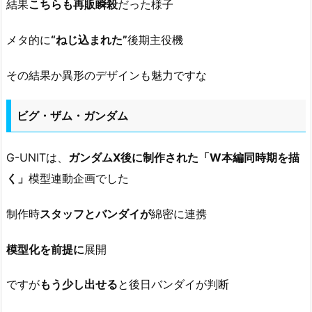
結果
こちらも再販瞬殺
だった様子
メタ的に
“ねじ込まれた”
後期主役機
その結果か異形のデザインも魅力ですな
ビグ・ザム・ガンダム
G-UNITは、
ガンダムX後に制作された「W本編同時期を描
く」
模型連動企画でした
制作時
スタッフとバンダイが
綿密に連携
模型化を前提に
展開
ですが
もう少し出せる
と後日バンダイが判断