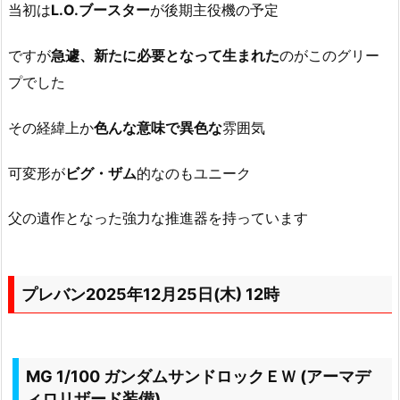
当初は
L.O.ブースター
が後期主役機の予定
ですが
急遽、新たに必要となって生まれた
のがこのグリー
プでした
その経緯上か
色んな意味で異色な
雰囲気
可変形が
ビグ・ザム
的なのもユニーク
父の遺作となった強力な推進器を持っています
プレバン2025年12月25日(木) 12時
MG 1/100 ガンダムサンドロックＥＷ (アーマデ
ィロリザード装備)