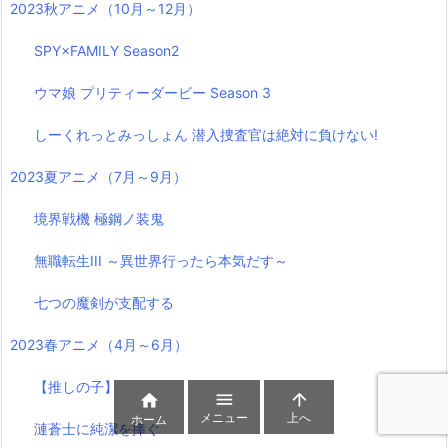
2023秋アニメ（10月～12月）
SPY×FAMILY Season2
ウマ娘 プリティーダービー Season 3
しーくれっとみっしょん 潜入捜査官は絶対に負けない!
2023夏アニメ（7月～9月）
境界戦機 極鋼ノ装鬼
無職転生III ～異世界行ったら本気だす～
七つの魔剣が支配する
2023春アニメ（4月～6月）
【推しの子】



メニュー
上へ
ホーム
漣蒼士に純潔を捧ぐ