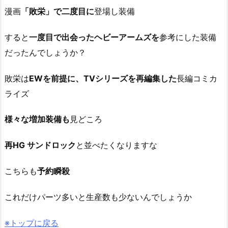
漫画
「敗栄」で二度目に
登場し装備
すると
一度目で出会ったヘビーアームズを
参考にした装備
だったんでしょうか？
敗栄は
EWを前提に、TVシリーズを再編集した
長編コミカ
ライズ
様々な増加装備も
見どころ
再HG サンドロック
と並べたくなりますな
こちらも
予約瞬殺
これだけパーツ多いと生産数も少ないんでしょうか
※トップに戻る