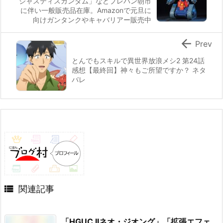
ジャスティスガンダム」などプレバン朝市
に伴い一般販売品在庫。Amazonで元旦に
向けガンタンクやキャバリアー販売中

Prev
とんでもスキルで異世界放浪メシ2 第24話
感想【最終回】神々もご所望ですか？ ネタ
バレ

関連記事
「HGUC IIネオ・ジオング」「拡張エフェ