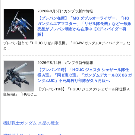
2026年8月5日
:
ガンプラ新作情報
【プレバン在庫】「MG ダブルオーライザー」「HG
ガンダムエアマスター」「リゼル隊長機」など一般販
売品がプレバン朝市から在庫中【Xディバイダー再
販】
プレバン朝市で「HGUC リゼル隊長機」「HGAW ガンダムXディバイダー」な
ど ...
2026年8月4日
:
ガンプラ新作情報
【プレバン11時】「HGUC ジェスタ シェザール隊仕
様 A班」「同 B班 C班」「ガンダムデカールDX 06 ガ
ンダムUC」不死鳥狩り部隊が久々再販へ
【プレバン11時】「HGUC ジェスタ(シェザール隊仕様 A
班装備)」「HGUC ...
機動戦士ガンダム 水星の魔女