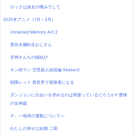
ロックは淑女の嗜みでして
2025冬アニメ（1月～3月）
Unnamed Memory Act.2
悪役令嬢転生おじさん
甘神さんちの縁結び
キン肉マン 完璧超人始祖編 Season2
戦隊レッド 異世界で冒険者になる
ダンジョンに出会いを求めるのは間違っているだろうかⅤ 豊穣
の女神篇
チ。―地球の運動について―
わたしの幸せな結婚 二期