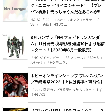
クトユニット“サイコシャード”」【プレ
バン再販】売っちゃうんだなあこれが!!
HGUC 1/144 ＩＩネオ・ジオング（ナラティブ
Ver.）【再販】 HGUC ...
8月ガンプラ『FM フォビドゥンガンダ
ム』11日発売 境界戦機 短編10日より配信
スタート!!【2023年8月一般販売】
「HG ダイゼンガー」「FS ノワール」「30MS イ
ルシャナ」「HG デュラン ...
ホビーオンラインショップ プレバンガン
プラ総選挙2023【上位は再販の可能性】
プレバン限定ガンプラ投票が今年もスタート まず
はHGの部
【プレバン11時】「PG フェネクス」「P