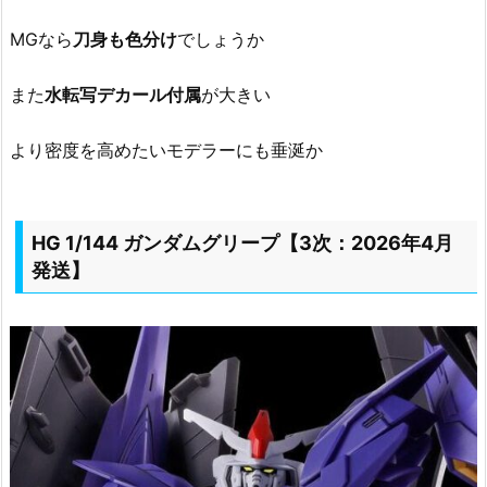
MGなら
刀身も色分け
でしょうか
また
水転写デカール付属
が大きい
より密度を高めたいモデラーにも垂涎か
HG 1/144 ガンダムグリープ【3次：2026年4月
発送】