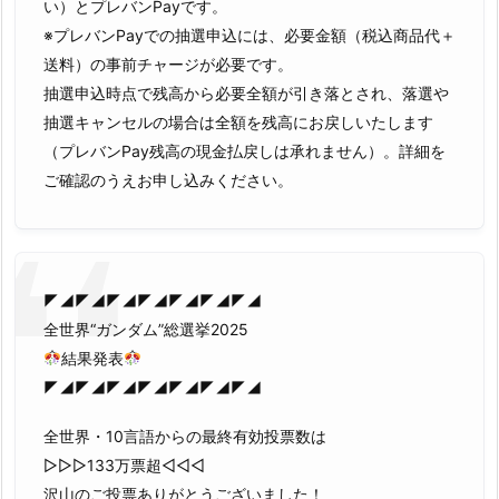
い）とプレバンPayです。
※プレバンPayでの抽選申込には、必要金額（税込商品代＋
送料）の事前チャージが必要です。
抽選申込時点で残高から必要全額が引き落とされ、落選や
抽選キャンセルの場合は全額を残高にお戻しいたします
（プレバンPay残高の現金払戻しは承れません）。詳細を
ご確認のうえお申し込みください。
◤◢◤◢◤◢◤◢◤◢◤◢◤◢
全世界“ガンダム”総選挙2025
結果発表
◤◢◤◢◤◢◤◢◤◢◤◢◤◢
全世界・10言語からの最終有効投票数は
▷▷▷133万票超◁◁◁
沢山のご投票ありがとうございました！