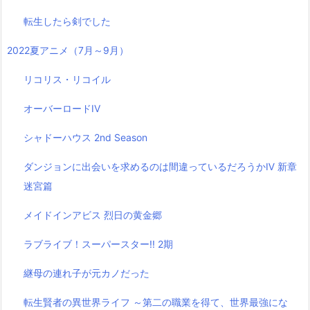
転生したら剣でした
2022夏アニメ（7月～9月）
リコリス・リコイル
オーバーロードIV
シャドーハウス 2nd Season
ダンジョンに出会いを求めるのは間違っているだろうかⅣ 新章
迷宮篇
メイドインアビス 烈日の黄金郷
ラブライブ！スーパースター!! 2期
継母の連れ子が元カノだった
転生賢者の異世界ライフ ～第二の職業を得て、世界最強にな