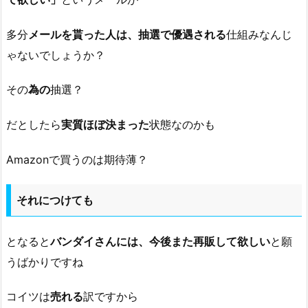
多分
メールを貰った人は、抽選で優遇される
仕組みなんじ
ゃないでしょうか？
その
為の
抽選？
だとしたら
実質ほぼ決まった
状態なのかも
Amazonで買うのは期待薄？
それにつけても
となると
バンダイさんには、今後また再販して欲しい
と願
うばかりですね
コイツは
売れる
訳ですから