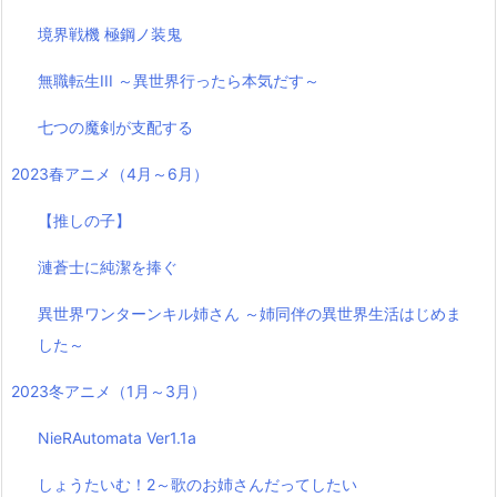
境界戦機 極鋼ノ装鬼
無職転生III ～異世界行ったら本気だす～
七つの魔剣が支配する
2023春アニメ（4月～6月）
【推しの子】
漣蒼士に純潔を捧ぐ
異世界ワンターンキル姉さん ～姉同伴の異世界生活はじめま
した～
2023冬アニメ（1月～3月）
NieRAutomata Ver1.1a
しょうたいむ！2～歌のお姉さんだってしたい