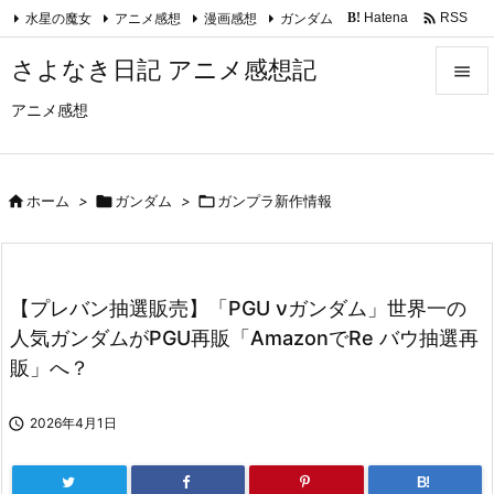

水星の魔女
アニメ感想
漫画感想
ガンダム
Hatena
RSS
B!
Feedly
さよなき日記 アニメ感想記

アニメ感想

メニュ

サイド

ホーム
>

ガンダム
>

ガンプラ新作情報

前へ

【プレバン抽選販売】「PGU νガンダム」世界一の
次へ
人気ガンダムがPGU再販「AmazonでRe バウ抽選再

販」へ？
検索

2026年4月1日
B!