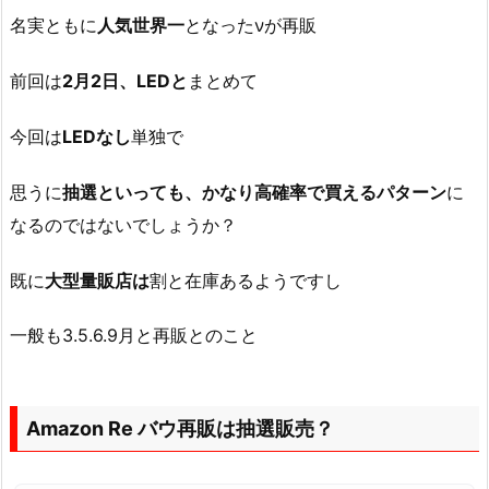
名実ともに
人気世界一
となったνが再販
前回は
2月2日、LEDと
まとめて
今回は
LEDなし
単独で
思うに
抽選といっても、かなり高確率で買えるパターン
に
なるのではないでしょうか？
既に
大型量販店は
割と在庫あるようですし
一般も3.5.6.9月と再販とのこと
Amazon Re バウ再販は抽選販売？