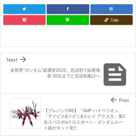
B!
Copy

Next

全世界“ガンダム”総選挙2025、言語別で結果発
表 20位までと言語別集計へ

Prev
【プレバン13時】「SMP ハイペリオン」
「アイビス&ツグミ&スレイ アクスタ」第2
次スパロボαクロスボーン・ガンダムルー
ト組がキット化!!