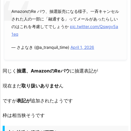
AmazonのRe バウ、抽選販売になる様子。一斉キャンセル
された人の一部に「融通する」ってメールがあったらしい
のはこれを考慮してでしょうか
pic.twitter.com/Qswgv5a
1eq
— さよなき (@a_tranquil_time)
April 1, 2026
同じく
抽選、AmazonのReバウ
に抽選表記が
現在まだ
取り扱いありませ
ん
ですが
表記が
追加されたようです
枠は相当狭そうです