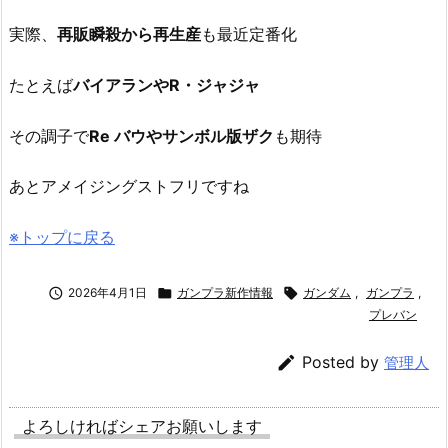
実際、
再販瞬殺から再生産
も最近定番化
たとえば
バイアランやR・ジャジャ
その調子で
Re バウやサンボル版ザク
も期待
あとアメイジングストフリですね
※トップに戻る

2026年4月1日

ガンプラ新作情報

ガンダム
,
ガンプラ
,
プレバン

Posted by
管理人
よろしければシェアお願いします