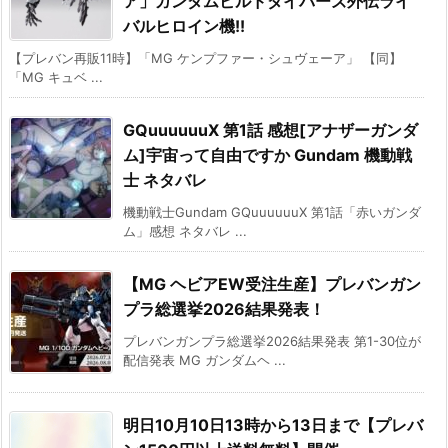
ア」ガンダムビルドダイバーズ外伝ライ
バルヒロイン機!!
【プレバン再販11時】「MG ケンプファー・シュヴェーア」 【同】
「MG キュベ ...
GQuuuuuuX 第1話 感想[アナザーガンダ
ム]宇宙って自由ですか Gundam 機動戦
士 ネタバレ
機動戦士Gundam GQuuuuuuX 第1話「赤いガンダ
ム」感想 ネタバレ ...
【MG ヘビアEW受注生産】プレバンガン
プラ総選挙2026結果発表！
プレバンガンプラ総選挙2026結果発表 第1-30位が
配信発表 MG ガンダムヘ ...
明日10月10日13時から13日まで【プレバ