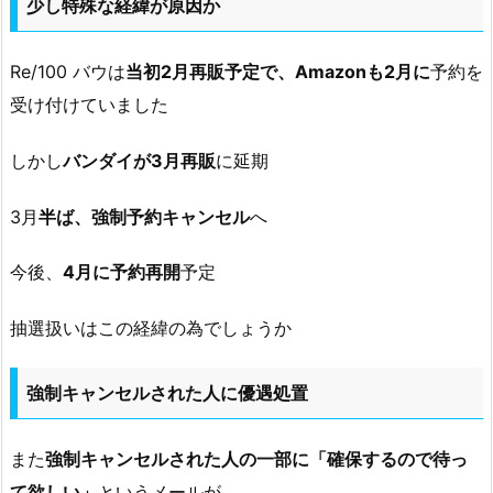
少し特殊な経緯が原因か
Re/100 バウは
当初2月再販予定で、Amazonも2月に
予約を
受け付けていました
しかし
バンダイが3月再販
に延期
3月
半ば、強制予約キャンセル
へ
今後、
4月に予約再開
予定
抽選扱いはこの経緯の為でしょうか
強制キャンセルされた人に優遇処置
また
強制キャンセルされた人の一部に「確保するので待っ
て欲しい」
というメールが