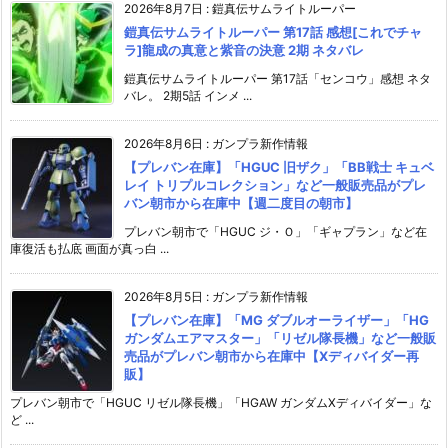
2026年8月7日
:
鎧真伝サムライトルーパー
鎧真伝サムライトルーパー 第17話 感想[これでチャ
ラ]龍成の真意と紫音の決意 2期 ネタバレ
鎧真伝サムライトルーパー 第17話「センコウ」感想 ネタ
バレ。 2期5話 インメ ...
2026年8月6日
:
ガンプラ新作情報
【プレバン在庫】「HGUC 旧ザク」「BB戦士 キュベ
レイ トリプルコレクション」など一般販売品がプレ
バン朝市から在庫中【週二度目の朝市】
プレバン朝市で「HGUC ジ・Ｏ」「ギャプラン」など在
庫復活も払底 画面が真っ白 ...
2026年8月5日
:
ガンプラ新作情報
【プレバン在庫】「MG ダブルオーライザー」「HG
ガンダムエアマスター」「リゼル隊長機」など一般販
売品がプレバン朝市から在庫中【Xディバイダー再
販】
プレバン朝市で「HGUC リゼル隊長機」「HGAW ガンダムXディバイダー」な
ど ...