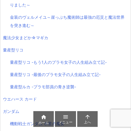
りました～
金装のヴェルメイユ～崖っぷち魔術師は最強の厄災と魔法世界
を突き進む～
魔法少女まどか☆マギカ
量産型リコ
量産型リコ -もう1人のプラモ女子の人生組み立て記-
量産型リコ -最後のプラモ女子の人生組み立て記-
量産型ルカ -プラモ部員の青き逆襲-
ウエハース カード
ガンダム



メニュー
上へ
ホーム
機動戦士ガンダム 水星の魔女