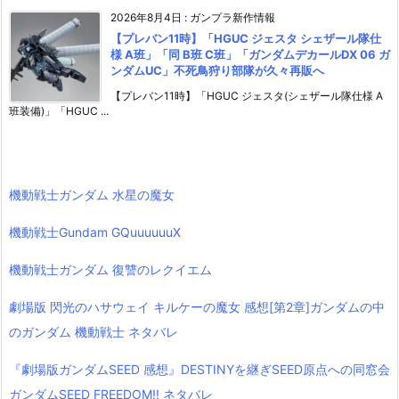
2026年8月4日
:
ガンプラ新作情報
【プレバン11時】「HGUC ジェスタ シェザール隊仕
様 A班」「同 B班 C班」「ガンダムデカールDX 06 ガ
ンダムUC」不死鳥狩り部隊が久々再販へ
【プレバン11時】「HGUC ジェスタ(シェザール隊仕様 A
班装備)」「HGUC ...
機動戦士ガンダム 水星の魔女
機動戦士Gundam GQuuuuuuX
機動戦士ガンダム 復讐のレクイエム
劇場版 閃光のハサウェイ キルケーの魔女 感想[第2章]ガンダムの中
のガンダム 機動戦士 ネタバレ
『劇場版ガンダムSEED 感想』DESTINYを継ぎSEED原点への同窓会
ガンダムSEED FREEDOM!! ネタバレ