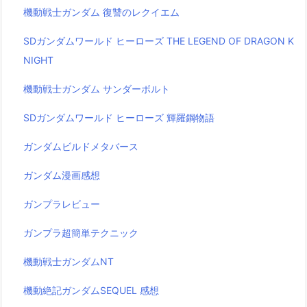
機動戦士ガンダム 復讐のレクイエム
SDガンダムワールド ヒーローズ THE LEGEND OF DRAGON K
NIGHT
機動戦士ガンダム サンダーボルト
SDガンダムワールド ヒーローズ 輝羅鋼物語
ガンダムビルドメタバース
ガンダム漫画感想
ガンプラレビュー
ガンプラ超簡単テクニック
機動戦士ガンダムNT
機動絶記ガンダムSEQUEL 感想