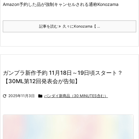
Amazon予約した品が強制キャンセルされる通称Konozama
記事を読む
久々にKonozama【 ...
ガンプラ新作予約 11月18日～19日頃スタート？
【30ML第12回発表会が告知】

2025年11月3日

バンダイ新商品（30 MINUTES含む）