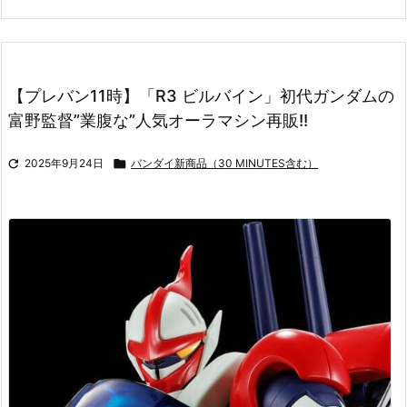
【プレバン11時】「R3 ビルバイン」初代ガンダムの
富野監督”業腹な”人気オーラマシン再販!!

2025年9月24日

バンダイ新商品（30 MINUTES含む）