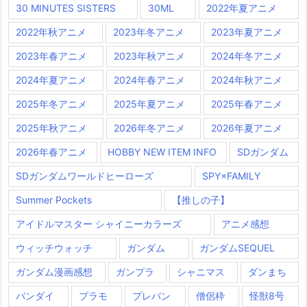
30 MINUTES SISTERS
30ML
2022年夏アニメ
2022年秋アニメ
2023年冬アニメ
2023年夏アニメ
2023年春アニメ
2023年秋アニメ
2024年冬アニメ
2024年夏アニメ
2024年春アニメ
2024年秋アニメ
2025年冬アニメ
2025年夏アニメ
2025年春アニメ
2025年秋アニメ
2026年冬アニメ
2026年夏アニメ
2026年春アニメ
HOBBY NEW ITEM INFO
SDガンダム
SDガンダムワールドヒーローズ
SPY×FAMILY
Summer Pockets
【推しの子】
アイドルマスター シャイニーカラーズ
アニメ感想
ウィッチウォッチ
ガンダム
ガンダムSEQUEL
ガンダム漫画感想
ガンプラ
シャニマス
ダンまち
バンダイ
プラモ
プレバン
僧侶枠
怪獣8号