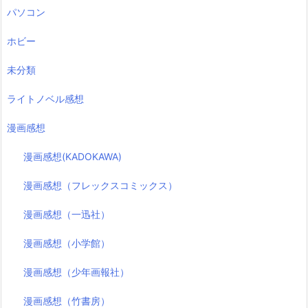
パソコン
ホビー
未分類
ライトノベル感想
漫画感想
漫画感想(KADOKAWA)
漫画感想（フレックスコミックス）
漫画感想（一迅社）
漫画感想（小学館）
漫画感想（少年画報社）
漫画感想（竹書房）