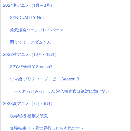
2024冬アニメ（1月～3月）
SYNDUALITY Noir
勇気爆発バーンブレイバーン
悶えてよ、アダムくん
2023秋アニメ（10月～12月）
SPY×FAMILY Season2
ウマ娘 プリティーダービー Season 3
しーくれっとみっしょん 潜入捜査官は絶対に負けない!
2023夏アニメ（7月～9月）
境界戦機 極鋼ノ装鬼
無職転生III ～異世界行ったら本気だす～