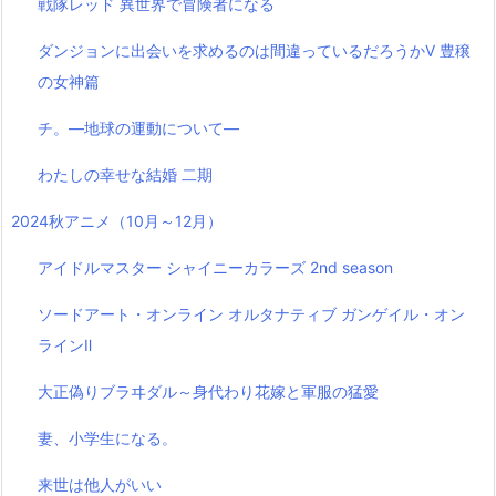
戦隊レッド 異世界で冒険者になる
ダンジョンに出会いを求めるのは間違っているだろうかⅤ 豊穣
の女神篇
チ。―地球の運動について―
わたしの幸せな結婚 二期
2024秋アニメ（10月～12月）
アイドルマスター シャイニーカラーズ 2nd season
ソードアート・オンライン オルタナティブ ガンゲイル・オン
ラインⅡ
大正偽りブラヰダル～身代わり花嫁と軍服の猛愛
妻、小学生になる。
来世は他人がいい