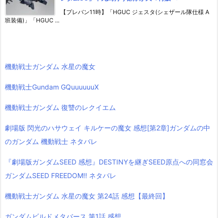
【プレバン11時】「HGUC ジェスタ(シェザール隊仕様 A
班装備)」「HGUC ...
機動戦士ガンダム 水星の魔女
機動戦士Gundam GQuuuuuuX
機動戦士ガンダム 復讐のレクイエム
劇場版 閃光のハサウェイ キルケーの魔女 感想[第2章]ガンダムの中
のガンダム 機動戦士 ネタバレ
『劇場版ガンダムSEED 感想』DESTINYを継ぎSEED原点への同窓会
ガンダムSEED FREEDOM!! ネタバレ
機動戦士ガンダム 水星の魔女 第24話 感想【最終回】
ガンダムビルドメタバース 第1話 感想