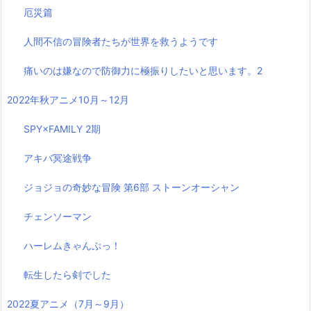
厄災篇
人間不信の冒険者たちが世界を救うようです
痛いのは嫌なので防御力に極振りしたいと思います。2
2022年秋アニメ10月～12月
SPY×FAMILY 2期
アキバ冥途戦争
ジョジョの奇妙な冒険 第6部 ストーンオーシャン
チェンソーマン
ハーレムきゃんぷっ！
転生したら剣でした
2022夏アニメ（7月～9月）