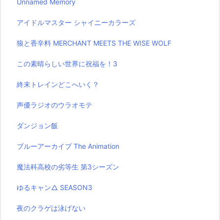
Unnamed Memory
アイドルマスター シャイニーカラーズ
狼と香辛料 MERCHANT MEETS THE WISE WOLF
この素晴らしい世界に祝福を！3
終末トレインどこへいく？
声優ラジオのウラオモテ
ダンジョン飯
ブルーアーカイブ The Animation
魔法科高校の劣等生 第3シーズン
ゆるキャン△ SEASON3
夜のクラゲは泳げない