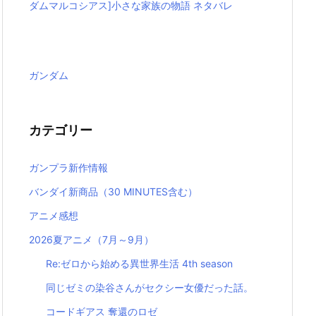
ダムマルコシアス]小さな家族の物語 ネタバレ
ガンダム
カテゴリー
ガンプラ新作情報
バンダイ新商品（30 MINUTES含む）
アニメ感想
2026夏アニメ（7月～9月）
Re:ゼロから始める異世界生活 4th season
同じゼミの染谷さんがセクシー女優だった話。
コードギアス 奪還のロゼ