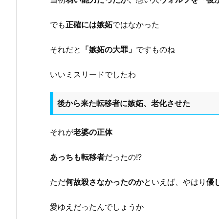
でも
正確には嫉妬
ではなかった
それだと
「嫉妬の大罪」
ですものね
いいミスリードでしたわ
後から来た転移者に嫉妬、老化させた
それが
老婆の正体
あっちも転移者
だったの!?
ただ
何故殺さなかったのか
といえば、やはり
優
愛ゆえだったんでしょうか