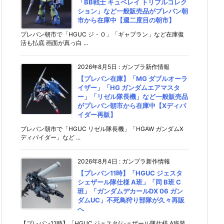
「BB戦士 キュベレイ トリプルコレク
ション」など一般販売品がプレバン朝
市から在庫中【週二度目の朝市】
プレバン朝市で「HGUC ジ・Ｏ」「ギャプラン」など在庫復
活も払底 画面が真っ白 ...
2026年8月5日
:
ガンプラ新作情報
【プレバン在庫】「MG ダブルオーラ
イザー」「HG ガンダムエアマスタ
ー」「リゼル隊長機」など一般販売品
がプレバン朝市から在庫中【Xディバ
イダー再販】
プレバン朝市で「HGUC リゼル隊長機」「HGAW ガンダムX
ディバイダー」など ...
2026年8月4日
:
ガンプラ新作情報
【プレバン11時】「HGUC ジェスタ
シェザール隊仕様 A班」「同 B班 C
班」「ガンダムデカールDX 06 ガン
ダムUC」不死鳥狩り部隊が久々再販
へ
【プレバン11時】「HGUC ジェスタ(シェザール隊仕様 A班装