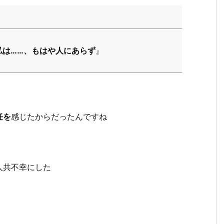
私は……、もはや人にあらず
』
任を
感じたからだったんですね
人共不幸にした