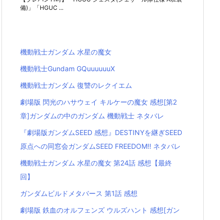
備)」「HGUC ...
機動戦士ガンダム 水星の魔女
機動戦士Gundam GQuuuuuuX
機動戦士ガンダム 復讐のレクイエム
劇場版 閃光のハサウェイ キルケーの魔女 感想[第2
章]ガンダムの中のガンダム 機動戦士 ネタバレ
『劇場版ガンダムSEED 感想』DESTINYを継ぎSEED
原点への同窓会ガンダムSEED FREEDOM!! ネタバレ
機動戦士ガンダム 水星の魔女 第24話 感想【最終
回】
ガンダムビルドメタバース 第1話 感想
劇場版 鉄血のオルフェンズ ウルズハント 感想[ガン