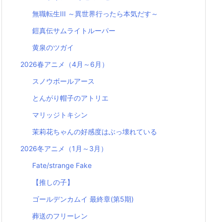
無職転生III ～異世界行ったら本気だす～
鎧真伝サムライトルーパー
黄泉のツガイ
2026春アニメ（4月～6月）
スノウボールアース
とんがり帽子のアトリエ
マリッジトキシン
茉莉花ちゃんの好感度はぶっ壊れている
2026冬アニメ（1月～3月）
Fate/strange Fake
【推しの子】
ゴールデンカムイ 最終章(第5期)
葬送のフリーレン