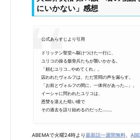
にいかない」感想
公式あらすじより引用
ドリッテン聖堂へ駆けつけた一行に、
ユリコの操る骸骨兵たちが襲いかかる。
「頼むユリコ…やめてくれ」。
囚われたヴォルフは、ただ苦悶の声を漏らす。
「お前とヴォルフの間に、一体何があった…」。
イーシャに問われたユリコは、
恩讐を湛えた暗い瞳で
その過去を語り始めるのだった……。
ABEMAで火曜24時より
最新話一週間無料
、
AB