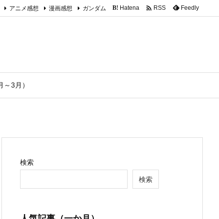

アニメ感想
漫画感想
ガンダム
Hatena
Feedly
RSS
B!
1月～3月）
検索
検索
人気記事（一か月）