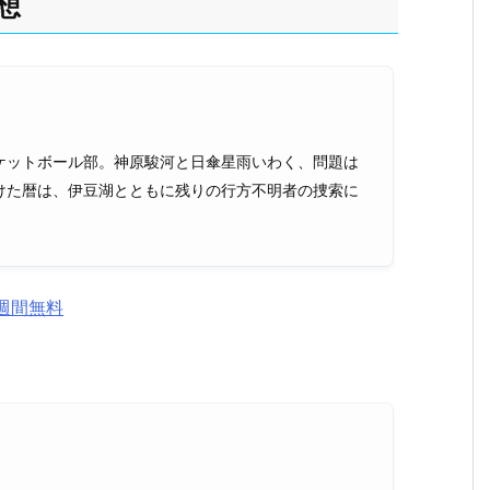
想
ケットボール部。神原駿河と日傘星雨いわく、問題は
けた暦は、伊豆湖とともに残りの行方不明者の捜索に
週間無料