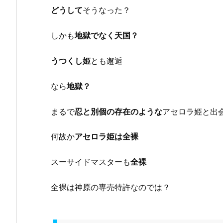
どうして
そうなった？
しかも
地獄でなく天国？
うつくし姫
とも邂逅
なら
地獄？
まるで
忍と別個の存在のような
アセロラ姫と出
何故か
アセロラ姫は全裸
スーサイドマスターも
全裸
全裸は神原の専売特許なのでは？