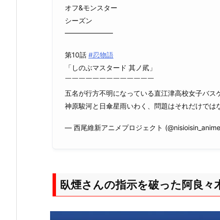
オフ&モンスター
シーズン
━━━━━━━
第10話
#忍物語
「しのぶマスタード 其ノ貮」
￣￣￣￣￣￣￣￣￣￣￣￣￣
五名が行方不明になっている直江津高校女子バス
神原駿河と日傘星雨いわく、問題はそれだけでは
— 西尾維新アニメプロジェクト (@nisioisin_anim
臥煙さんの指示を破った阿良々