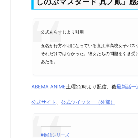
しのぶマスタード 其ノ貮」感
公式あらすじより引用
五名が行方不明になっている直江津高校女子バス
それだけではなかった。彼女たちの問題を引き受
あたる。
ABEMA ANIME
土曜22時より配信、後
最新話一
公式サイト
、
公式ツイッター（外部）
━━━━━━━
#物語シリーズ