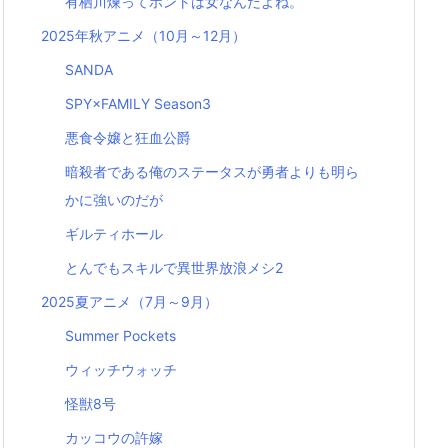
有栖川煉ってホントは女なんだよね。
2025年秋アニメ（10月～12月）
SANDA
SPY×FAMILY Season3
悪食令嬢と狂血公爵
暗殺者である俺のステータスが勇者よりも明ら
かに強いのだが
ギルティホール
とんでもスキルで異世界放浪メシ2
2025夏アニメ（7月～9月）
Summer Pockets
ウィッチウォッチ
怪獣8号
カッコウの許嫁