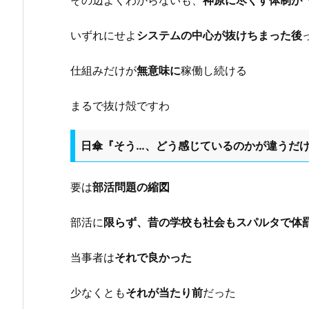
その辺よくわからないも、
神原に尽くす体制が
いずれにせよ
システムの中心が抜けちまった後
仕組みだけが
無意味に
稼働し続ける
まるで抜け殻ですわ
日傘『そう…、どう感じているのかが違うだ
要は
部活問題の縮図
部活に
限らず、昔の学校も社会もスパルタで体
当事者は
それで良かった
少なくとも
それが当たり前
だった