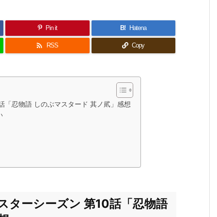
Pin it
B!
Hatena

RSS
Copy
話「忍物語 しのぶマスタード 其ノ貮」感想
い
スターシーズン 第10話「忍物語