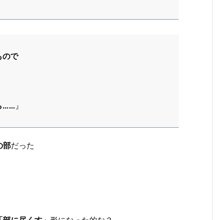
もので
……
』
の部
だった