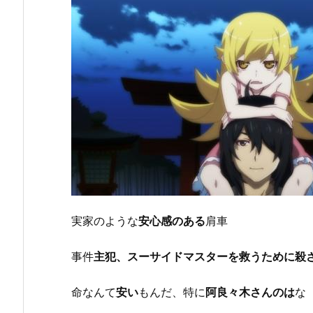
実家のような
安心感のある
肩車
事件
主犯、スーサイドマスターを救うために殺
命なんて
安い
もんだ、特に
阿良々木さんのは
な