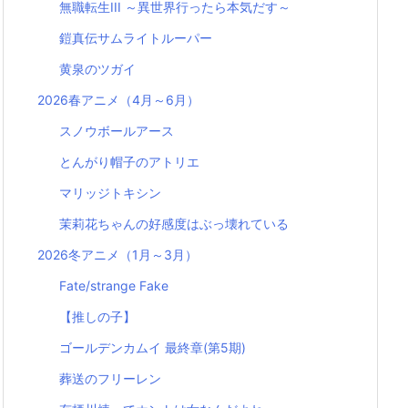
無職転生III ～異世界行ったら本気だす～
鎧真伝サムライトルーパー
黄泉のツガイ
2026春アニメ（4月～6月）
スノウボールアース
とんがり帽子のアトリエ
マリッジトキシン
茉莉花ちゃんの好感度はぶっ壊れている
2026冬アニメ（1月～3月）
Fate/strange Fake
【推しの子】
ゴールデンカムイ 最終章(第5期)
葬送のフリーレン