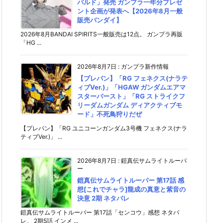
パルド」発売 ガンプラ一年分プレゼ
ント企画が発表へ【2026年8月一般
販売バンダイ】
2026年8月BANDAI SPIRITS一般販売は12点。 ガンプラ再販
「HG ...
2026年8月7日
:
ガンプラ新作情報
【プレバン】「RG フェネクス(ナラテ
ィブVer.)」「HGAW ガンダムエアマ
スターバースト」「RG ストライクフ
リーダムガンダム ディアクティブモ
ード」不死鳥狩りだぜ
【プレバン】「RG ユニコーンガンダム3号機 フェネクス(ナラ
ティブVer.)」 ...
2026年8月7日
:
鎧真伝サムライトルーパ
ー
鎧真伝サムライトルーパー 第17話 感
想[これでチャラ]龍成の真意と紫音の
決意 2期 ネタバレ
鎧真伝サムライトルーパー 第17話「センコウ」感想 ネタバ
レ。 2期5話 インメ ...