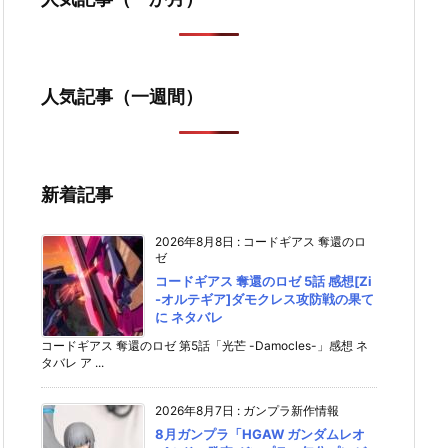
人気記事（一週間）
新着記事
2026年8月8日
:
コードギアス 奪還のロ
ゼ
コードギアス 奪還のロゼ 5話 感想[Zi
-オルテギア]ダモクレス攻防戦の果て
に ネタバレ
コードギアス 奪還のロゼ 第5話「光芒 -Damocles-」感想 ネ
タバレ ア ...
2026年8月7日
:
ガンプラ新作情報
8月ガンプラ「HGAW ガンダムレオ