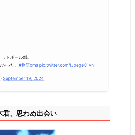
ケットボール部。
なかった。
#物語oms
pic.twitter.com/IJpegeC1vh
e)
September 19, 2024
木君、思わぬ出会い