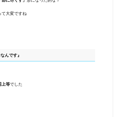
「部に尽くす」
形になった的な？
って大変ですね
けなんです』
罰上等
でした