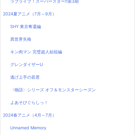
ラブライブ！スーパースター!!第3期
2024夏アニメ（7月～9月）
SHY 東京奪還編
異世界失格
キン肉マン 完璧超人始祖編
グレンダイザーU
逃げ上手の若君
〈物語〉シリーズ オフ＆モンスターシーズン
よあそびぐらしっ！
2024春アニメ（4月～7月）
Unnamed Memory