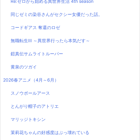
Re:ゼロから始める異世界生活 4th season
同じゼミの染谷さんがセクシー女優だった話。
コードギアス 奪還のロゼ
無職転生III ～異世界行ったら本気だす～
鎧真伝サムライトルーパー
黄泉のツガイ
2026春アニメ（4月～6月）
スノウボールアース
とんがり帽子のアトリエ
マリッジトキシン
茉莉花ちゃんの好感度はぶっ壊れている