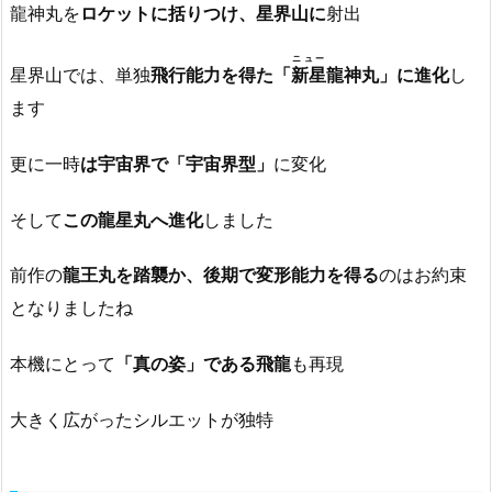
龍神丸を
ロケットに括りつけ、星界山に
射出
ニュー
星界山では、単独
飛行能力を得た「
新星
龍神丸」に進化
し
ます
更に一時
は宇宙界で「宇宙界型」
に変化
そして
この龍星丸へ進化
しました
前作の
龍王丸を踏襲か、後期で変形能力を得る
のはお約束
となりましたね
本機にとって
「真の姿」である飛龍
も再現
大きく広がったシルエットが独特