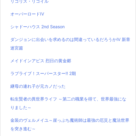
リコリス・リコイル
オーバーロードIV
シャドーハウス 2nd Season
ダンジョンに出会いを求めるのは間違っているだろうかⅣ 新章
迷宮篇
メイドインアビス 烈日の黄金郷
ラブライブ！スーパースター!! 2期
継母の連れ子が元カノだった
転生賢者の異世界ライフ ～第二の職業を得て、世界最強にな
りました～
金装のヴェルメイユ～崖っぷち魔術師は最強の厄災と魔法世界
を突き進む～