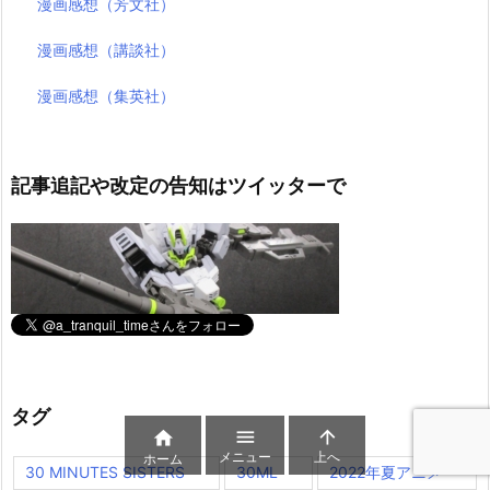
漫画感想（芳文社）
漫画感想（講談社）
漫画感想（集英社）
記事追記や改定の告知はツイッターで
タグ



メニュー
上へ
ホーム
30 MINUTES SISTERS
30ML
2022年夏アニメ