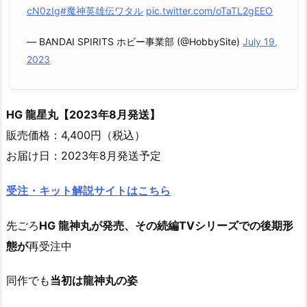
cN0zIg
#魔神英雄伝ワタル
pic.twitter.com/oTaTL2gEEO
— BANDAI SPIRITS ホビー事業部 (@HobbySite)
July 19,
2023
HG 龍星丸【2023年8月発送】
販売価格：4,400円（税込）
お届け日：2023年8月発送予定
受注・キット解説サイトはこちら
先ごろ
HG 龍神丸が発売、その続編TVシリーズでの後期形
態が
再受注中
同作でも
当初は龍神丸の姿