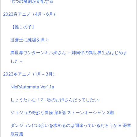
七つの魔剣が支配する
2023春アニメ（4月～6月）
【推しの子】
漣蒼士に純潔を捧ぐ
異世界ワンターンキル姉さん ～姉同伴の異世界生活はじめま
した～
2023冬アニメ（1月～3月）
NieRAutomata Ver1.1a
しょうたいむ！2～歌のお姉さんだってしたい
ジョジョの奇妙な冒険 第6部 ストーンオーシャン 3期
ダンジョンに出会いを求めるのは間違っているだろうかⅣ 深章
厄災篇