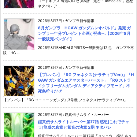
コードギアス 奪還のロゼ 第5話「光芒 -Damocles-」感想
ネタバレ ア ...
2026年8月7日
:
ガンプラ新作情報
8月ガンプラ「HGAW ガンダムレオパルド」発売 ガ
ンプラ一年分プレゼント企画が発表へ【2026年8月
一般販売バンダイ】
2026年8月BANDAI SPIRITS一般販売は12点。 ガンプラ再
販「HG ...
2026年8月7日
:
ガンプラ新作情報
【プレバン】「RG フェネクス(ナラティブVer.)」「H
GAW ガンダムエアマスターバースト」「RG ストラ
イクフリーダムガンダム ディアクティブモード」不
死鳥狩りだぜ
【プレバン】「RG ユニコーンガンダム3号機 フェネクス(ナラティブVer.)」 ...
2026年8月7日
:
鎧真伝サムライトルーパー
鎧真伝サムライトルーパー 第17話 感想[これでチャ
ラ]龍成の真意と紫音の決意 2期 ネタバレ
鎧真伝サムライトルーパー 第17話「センコウ」感想 ネタ