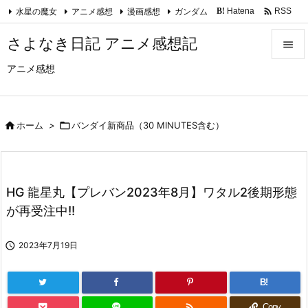

水星の魔女
アニメ感想
漫画感想
ガンダム
Hatena
RSS
B!
Feedly
さよなき日記 アニメ感想記

アニメ感想

メニュ

サイド

ホーム
>

バンダイ新商品（30 MINUTES含む）

前へ

HG 龍星丸【プレバン2023年8月】ワタル2後期形態
次へ
が再受注中!!

検索

2023年7月19日
B!

Copy