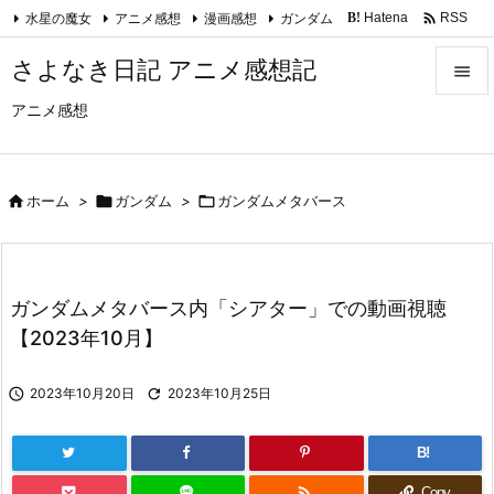

水星の魔女
アニメ感想
漫画感想
ガンダム
Hatena
RSS
B!
Feedly
さよなき日記 アニメ感想記

アニメ感想

メニュ

サイド

ホーム
>

ガンダム
>

ガンダムメタバース

前へ

ガンダムメタバース内「シアター」での動画視聴
次へ
【2023年10月】

検索

2023年10月20日

2023年10月25日
B!

Copy