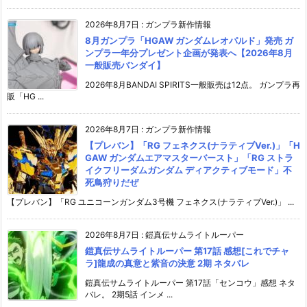
2026年8月7日
:
ガンプラ新作情報
8月ガンプラ「HGAW ガンダムレオパルド」発売 ガ
ンプラ一年分プレゼント企画が発表へ【2026年8月
一般販売バンダイ】
2026年8月BANDAI SPIRITS一般販売は12点。 ガンプラ再
販「HG ...
2026年8月7日
:
ガンプラ新作情報
【プレバン】「RG フェネクス(ナラティブVer.)」「H
GAW ガンダムエアマスターバースト」「RG ストラ
イクフリーダムガンダム ディアクティブモード」不
死鳥狩りだぜ
【プレバン】「RG ユニコーンガンダム3号機 フェネクス(ナラティブVer.)」 ...
2026年8月7日
:
鎧真伝サムライトルーパー
鎧真伝サムライトルーパー 第17話 感想[これでチャ
ラ]龍成の真意と紫音の決意 2期 ネタバレ
鎧真伝サムライトルーパー 第17話「センコウ」感想 ネタ
バレ。 2期5話 インメ ...