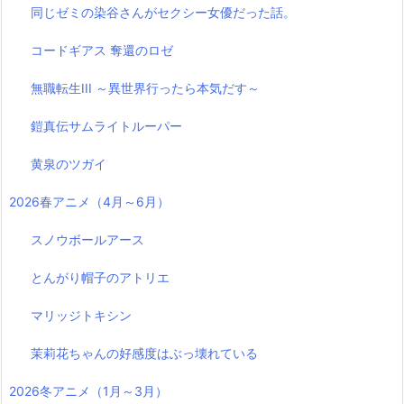
同じゼミの染谷さんがセクシー女優だった話。
コードギアス 奪還のロゼ
無職転生III ～異世界行ったら本気だす～
鎧真伝サムライトルーパー
黄泉のツガイ
2026春アニメ（4月～6月）
スノウボールアース
とんがり帽子のアトリエ
マリッジトキシン
茉莉花ちゃんの好感度はぶっ壊れている
2026冬アニメ（1月～3月）