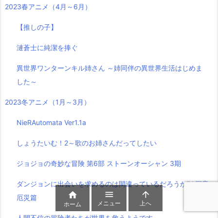
2023春アニメ（4月～6月）
【推しの子】
漣蒼士に純潔を捧ぐ
異世界ワンターンキル姉さん ～姉同伴の異世界生活はじめま
した～
2023冬アニメ（1月～3月）
NieRAutomata Ver1.1a
しょうたいむ！2～歌のお姉さんだってしたい
ジョジョの奇妙な冒険 第6部 ストーンオーシャン 3期
ダンジョンに出会いを求めるのは間違っているだろうかⅣ 深章



厄災篇
メニュー
上へ
ホーム
人間不信の冒険者たちが世界を救うようです