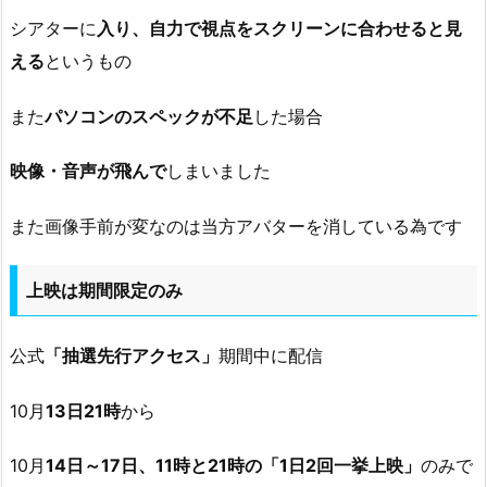
シアターに
入り、自力で視点をスクリーンに合わせると見
える
というもの
また
パソコンのスペックが不足
した場合
映像・音声が飛んで
しまいました
また画像手前が変なのは当方アバターを消している為です
上映は期間限定のみ
公式
「抽選先行アクセス」
期間中に配信
10月
13日21時
から
10月
14日～17日、11時と21時の「1日2回一挙上映」
のみで