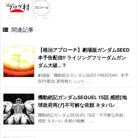

関連記事
【根治アプローチ】劇場版ガンダムSEED
本予告配信!! ライジングフリーダムガン
ダム大破…？
劇場版「機動戦士ガンダムSEED FREEDOM」本予
告PV配信 新情報たっぷり ...
機動絶記ガンダムSEQUEL 15話 感想[地
球政府再び]不可解な依頼 ネタバレ
機動絶記ガンダムSEQUEL 15話「不可解な依頼」
感想 ネタバレ 依頼の報酬、 ...