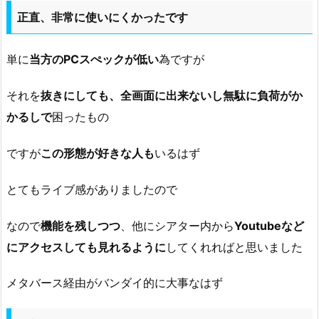
正直、非常に使いにくかったです
単に
当方のPCスぺックが低い
為ですが
それを
抜きにしても、全画面に出来ないし無駄に負荷がか
かるしで
困ったもの
ですが
この形態が好きな人も
いるはず
とてもライブ感がありましたので
なので
機能を残しつつ
、他にシアター内から
Youtubeなど
にアクセスしても見れるように
してくれればと思いました
メタバース経由がバンダイ的に大事なはず