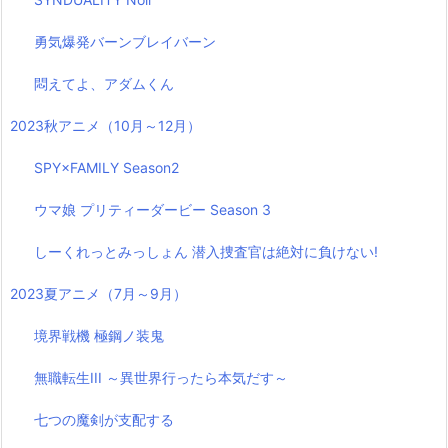
勇気爆発バーンブレイバーン
悶えてよ、アダムくん
2023秋アニメ（10月～12月）
SPY×FAMILY Season2
ウマ娘 プリティーダービー Season 3
しーくれっとみっしょん 潜入捜査官は絶対に負けない!
2023夏アニメ（7月～9月）
境界戦機 極鋼ノ装鬼
無職転生III ～異世界行ったら本気だす～
七つの魔剣が支配する