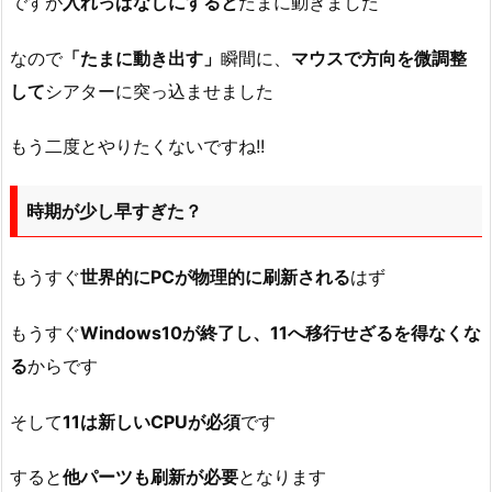
ですが
入れっぱなしにすると
たまに動きました
なので
「たまに動き出す」
瞬間に、
マウスで方向を微調整
して
シアターに突っ込ませました
もう二度とやりたくないですね!!
時期が少し早すぎた？
もうすぐ
世界的にPCが物理的に刷新される
はず
もうすぐ
Windows10が終了し、11へ移行せざるを得なくな
る
からです
そして
11は新しいCPUが必須
です
すると
他パーツも刷新が必要
となります