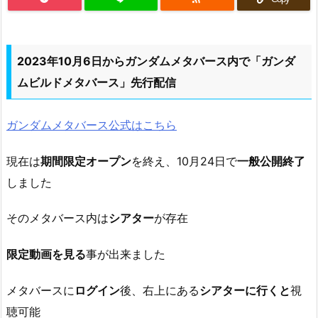
2023年10月6日からガンダムメタバース内で「ガンダ
ムビルドメタバース」先行配信
ガンダムメタバース公式はこちら
現在は
期間限定オープン
を終え、10月24日で
一般公開終了
しました
そのメタバース内は
シアター
が存在
限定動画を見る
事が出来ました
メタバースに
ログイン
後、右上にある
シアターに行くと
視
聴可能