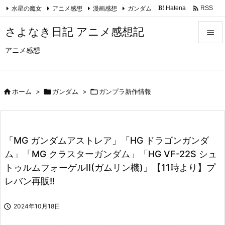

水星の魔女
アニメ感想
漫画感想
ガンダム
Hatena
RSS
B!
Feedly
さよなき日記 アニメ感想記

アニメ感想

メニュ

サイド

ホーム
>

ガンダム
>

ガンプラ新作情報

前へ

「MG ガンダムアストレア」「HG ドラゴンガンダ
次へ
ム」「MG クラスターガンダム」「HG VF-22S シュ

トゥルムフォーゲルII(ガムリン機)」【11時より】プ
検索
レバン再販!!

2024年10月18日