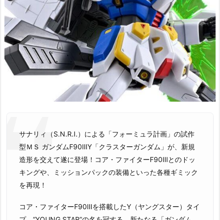
サナリィ（S.N.R.I.）による「フォーミュラ計画」の試作
型ＭＳ ガンダムF90ⅢY「クラスターガンダム」が、新規
造形を交えて遂に登場！コア・ファイターF90Ⅲとのドッ
キングや、ミッションパックの装備といった各種ギミック
を再現！
コア・ファイターF90Ⅲを搭載したY（ヤングスター）タイ
プ、“YOUNG STAR”の名を冠する、新たなる「ガンダム