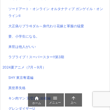
ソードアート・オンライン オルタナティブ ガンゲイル・オン
ラインⅡ
大正偽りブラヰダル～身代わり花嫁と軍服の猛愛
妻、小学生になる。
来世は他人がいい
ラブライブ！スーパースター!!第3期
2024夏アニメ（7月～9月）
SHY 東京奪還編
異世界失格



キン肉マン 完璧超人始祖編
メニュー
上へ
ホーム
グレンダイザーU