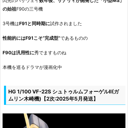
閃光のハサウェイ
数年後、サナリィが開発した「小型MS」
の始祖
F90の三号機
3号機は
F91と同時期に
試作されました
性能的にはF91こそ“完成型”
であるものの
F90は汎用性に
秀でますものね
本機を巡るドラマが漫画化中
HG 1/100 VF-22S シュトゥルムフォーゲルII(ガ
ムリン木崎機)【2次:2025年5月発送】