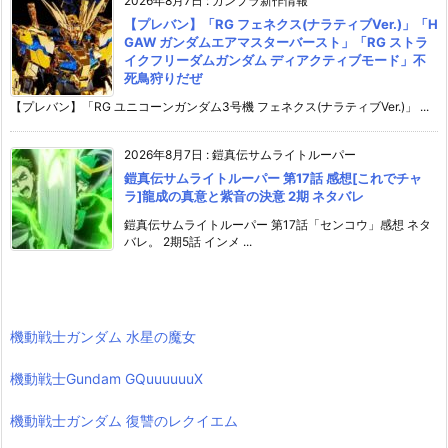
2026年8月7日
:
ガンプラ新作情報
【プレバン】「RG フェネクス(ナラティブVer.)」「H
GAW ガンダムエアマスターバースト」「RG ストラ
イクフリーダムガンダム ディアクティブモード」不
死鳥狩りだぜ
【プレバン】「RG ユニコーンガンダム3号機 フェネクス(ナラティブVer.)」 ...
2026年8月7日
:
鎧真伝サムライトルーパー
鎧真伝サムライトルーパー 第17話 感想[これでチャ
ラ]龍成の真意と紫音の決意 2期 ネタバレ
鎧真伝サムライトルーパー 第17話「センコウ」感想 ネタ
バレ。 2期5話 インメ ...
機動戦士ガンダム 水星の魔女
機動戦士Gundam GQuuuuuuX
機動戦士ガンダム 復讐のレクイエム