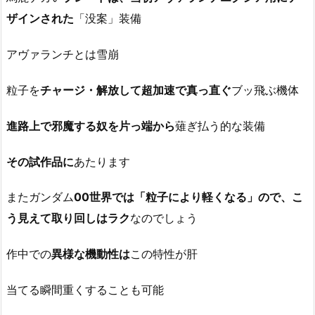
ザインされた
「没案」装備
アヴァランチとは雪崩
粒子を
チャージ・解放して超加速で真っ直ぐ
ブッ飛ぶ機体
進路上で邪魔する奴を片っ端から
薙ぎ払う的な装備
その試作品に
あたります
またガンダム
00世界では「粒子により軽くなる」ので、こ
う見えて取り回しはラク
なのでしょう
作中での
異様な機動性は
この特性が肝
当てる瞬間重くすることも可能