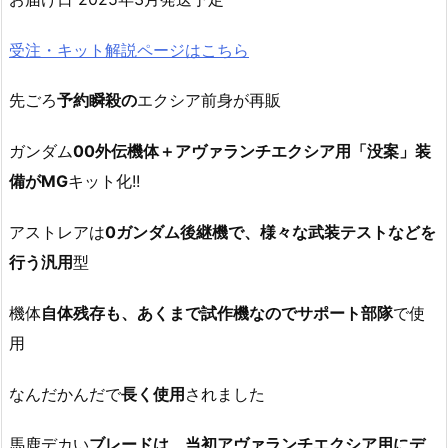
受注・キット解説ページはこちら
先ごろ
予約瞬殺の
エクシア前身が再販
ガンダム
00外伝機体＋アヴァランチエクシア用「没案」装
備がMG
キット化!!
アストレアは
0ガンダム後継機で、様々な武装テストなどを
行う汎用
型
機体
自体残存も、あくまで試作機なのでサポート部隊
で使
用
なんだかんだで
長く使用
されました
馬鹿デカい
ブレードは、当初アヴァランチエクシア用にデ