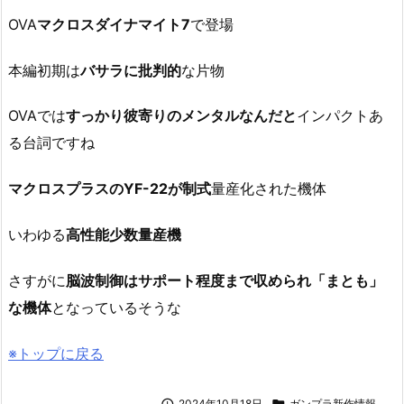
OVA
マクロスダイナマイト7
で登場
本編初期は
バサラに批判的
な片物
OVAでは
すっかり彼寄りのメンタルなんだと
インパクトあ
る台詞ですね
マクロスプラスのYF-22が制式
量産化された機体
いわゆる
高性能少数量産機
さすがに
脳波制御はサポート程度まで収められ「まとも」
な機体
となっているそうな
※トップに戻る

2024年10月18日

ガンプラ新作情報