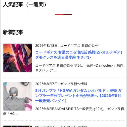
人気記事（一週間）
新着記事
2026年8月8日
:
コードギアス 奪還のロゼ
コードギアス 奪還のロゼ 第5話 感想[Zi-オルテギア]
ダモクレスを巡る温度差 ネタバレ
コードギアス 奪還のロゼ 第5話「光芒 -Damocles-」感想
ネタバレ ア ...
2026年8月7日
:
ガンプラ新作情報
8月ガンプラ「HGAW ガンダムレオパルド」発売 ガ
ンプラ一年分プレゼント企画が発表へ【2026年8月
一般販売バンダイ】
2026年8月BANDAI SPIRITS一般販売は12点。 ガンプラ再
販「HG ...