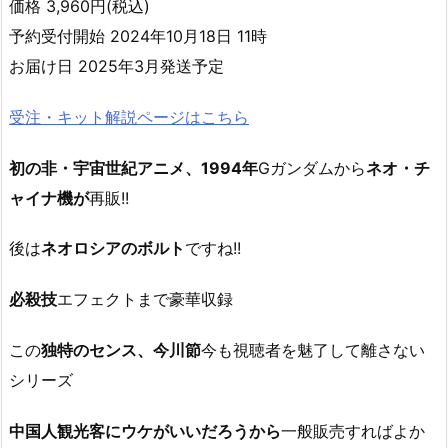
価格 3,960円(税込)
予約受付開始 2024年10月18日 11時
お届け日 2025年3月発送予定
受注・キット解説ページはこちら
初の非・宇宙世紀アニメ、1994年
Gガンダムから
ネオ・チ
ャイナ機が
再販!!
後は
ネオロシアのボルト
ですね!!
必殺技
エフェクトまで豪華収録
この
独特のセンス、今川節
今も視聴者を魅了して離さない
シリーズ
中国人観光客にウケがいいだろうから
一般販売すればよか