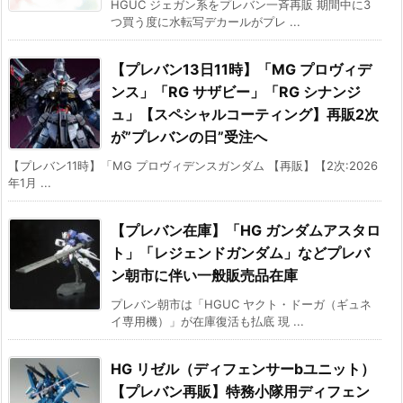
HGUC ジェガン系をプレバン一斉再販 期間中に3
つ買う度に水転写デカールがプレ ...
【プレバン13日11時】「MG プロヴィデ
ンス」「RG サザビー」「RG シナンジ
ュ」【スペシャルコーティング】再販2次
が”プレバンの日”受注へ
【プレバン11時】「MG プロヴィデンスガンダム 【再販】【2次:2026
年1月 ...
【プレバン在庫】「HG ガンダムアスタロ
ト」「レジェンドガンダム」などプレバ
ン朝市に伴い一般販売品在庫
プレバン朝市は「HGUC ヤクト・ドーガ（ギュネ
イ専用機）」が在庫復活も払底 現 ...
HG リゼル（ディフェンサーbユニット）
【プレバン再販】特務小隊用ディフェン