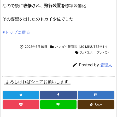
なので後に
改修され、飛行装置を
標準装備化
その要望を出したのもカイ少佐でした
※トップに戻る

2025年6月10日

バンダイ新商品（30 MINUTES含む）

スパロボ
,
プレバン

Posted by
管理人
よろしければシェアお願いします
B!
Copy