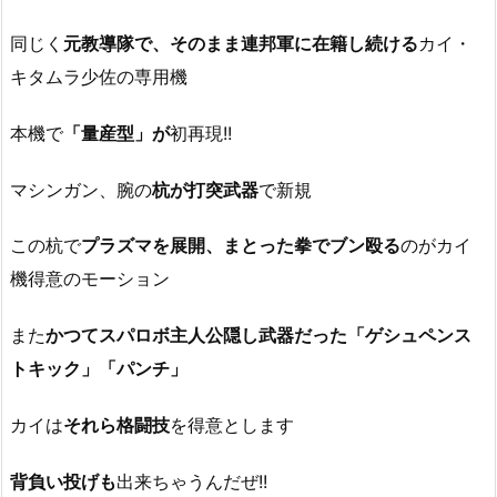
同じく
元教導隊で、そのまま連邦軍に在籍し続ける
カイ・
キタムラ少佐の専用機
本機で
「量産型」が
初再現!!
マシンガン、腕の
杭が打突武器
で新規
この杭で
プラズマを展開、まとった拳でブン殴る
のがカイ
機得意のモーション
また
かつてスパロボ主人公隠し武器だった「ゲシュペンス
トキック」「パンチ」
カイは
それら格闘技
を得意とします
背負い投げも
出来ちゃうんだぜ!!