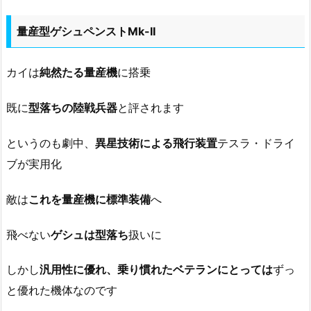
量産型ゲシュペンストMk-II
カイは
純然たる量産機
に搭乗
既に
型落ちの陸戦兵器
と評されます
というのも劇中、
異星技術による飛行装置
テスラ・ドライ
ブが実用化
敵は
これを量産機に標準装備
へ
飛べない
ゲシュは型落ち
扱いに
しかし
汎用性に優れ、乗り慣れたベテランにとっては
ずっ
と優れた機体なのです