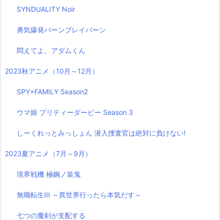
SYNDUALITY Noir
勇気爆発バーンブレイバーン
悶えてよ、アダムくん
2023秋アニメ（10月～12月）
SPY×FAMILY Season2
ウマ娘 プリティーダービー Season 3
しーくれっとみっしょん 潜入捜査官は絶対に負けない!
2023夏アニメ（7月～9月）
境界戦機 極鋼ノ装鬼
無職転生III ～異世界行ったら本気だす～
七つの魔剣が支配する