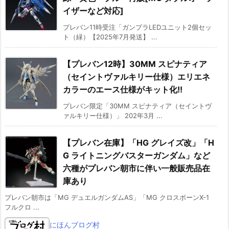
イザーなど対応]
プレバン11時受注「ガンプラLEDユニット2個セッ
ト（緑）【2025年7月発送】 ...
【プレバン12時】30MM スピナティア
（セイントヴァルキリー仕様）エリエネ
カラーのエース仕様がキット化!!
プレバン限定「30MM スピナティア（セイントヴ
ァルキリー仕様）」 202年3月 ...
【プレバン在庫】「HG グレイズ改」「H
G ライトニングバスターガンダム」など
六種がプレバン朝市に伴い一般販売品在
庫あり
プレバン朝市は「MG デュエルガンダムAS」「MG クロスボーンX-1
フルクロ ...
にほんブログ村