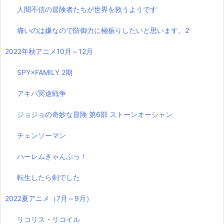
人間不信の冒険者たちが世界を救うようです
痛いのは嫌なので防御力に極振りしたいと思います。2
2022年秋アニメ10月～12月
SPY×FAMILY 2期
アキバ冥途戦争
ジョジョの奇妙な冒険 第6部 ストーンオーシャン
チェンソーマン
ハーレムきゃんぷっ！
転生したら剣でした
2022夏アニメ（7月～9月）
リコリス・リコイル