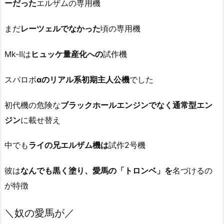
ーだった
エルザムの専用機
まだ
レーツェルでなかった
頃の専用機
Mk-IIは
ヒュッケ量産化への
試作機
スパロボ
αのリアル系初期主人公機
でした
初代機の危険な
ブラックホールエンジンでなく通常型エン
ジン
に載せ替え
中でも
ライの兄エルザム機は
試作2号機
彼は
なんでも黒く塗り、愛馬の「トロンベ」を
名づけるの
が特徴
＼奴の愛馬が／