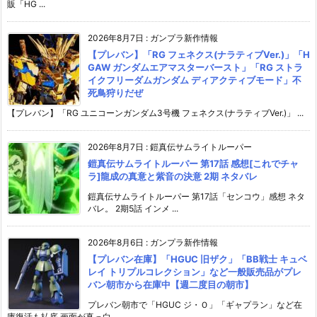
販「HG ...
2026年8月7日
:
ガンプラ新作情報
【プレバン】「RG フェネクス(ナラティブVer.)」「H
GAW ガンダムエアマスターバースト」「RG ストラ
イクフリーダムガンダム ディアクティブモード」不
死鳥狩りだぜ
【プレバン】「RG ユニコーンガンダム3号機 フェネクス(ナラティブVer.)」 ...
2026年8月7日
:
鎧真伝サムライトルーパー
鎧真伝サムライトルーパー 第17話 感想[これでチャ
ラ]龍成の真意と紫音の決意 2期 ネタバレ
鎧真伝サムライトルーパー 第17話「センコウ」感想 ネタ
バレ。 2期5話 インメ ...
2026年8月6日
:
ガンプラ新作情報
【プレバン在庫】「HGUC 旧ザク」「BB戦士 キュベ
レイ トリプルコレクション」など一般販売品がプレ
バン朝市から在庫中【週二度目の朝市】
プレバン朝市で「HGUC ジ・Ｏ」「ギャプラン」など在
庫復活も払底 画面が真っ白 ...