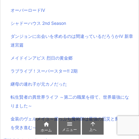
オーバーロードIV
シャドーハウス 2nd Season
ダンジョンに出会いを求めるのは間違っているだろうかⅣ 新章
迷宮篇
メイドインアビス 烈日の黄金郷
ラブライブ！スーパースター!! 2期
継母の連れ子が元カノだった
転生賢者の異世界ライフ ～第二の職業を得て、世界最強にな
りました～
金装のヴェルメイユ～崖っぷち魔術師は最強の厄災と魔法世界



を突き進む～
メニュー
上へ
ホーム