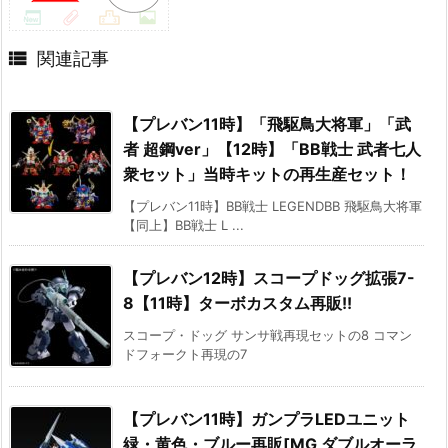

関連記事
【プレバン11時】「飛駆鳥大将軍」「武
者 超鋼ver」【12時】「BB戦士 武者七人
衆セット」当時キットの再生産セット！
【プレバン11時】BB戦士 LEGENDBB 飛駆鳥大将軍
【同上】BB戦士 L ...
【プレバン12時】スコープドッグ拡張7-
8【11時】ターボカスタム再販!!
スコープ・ドッグ サンサ戦再現セットの8 コマン
ドフォークト再現の7
【プレバン11時】ガンプラLEDユニット
緑・黄色・ブルー再販[MG ダブルオーラ