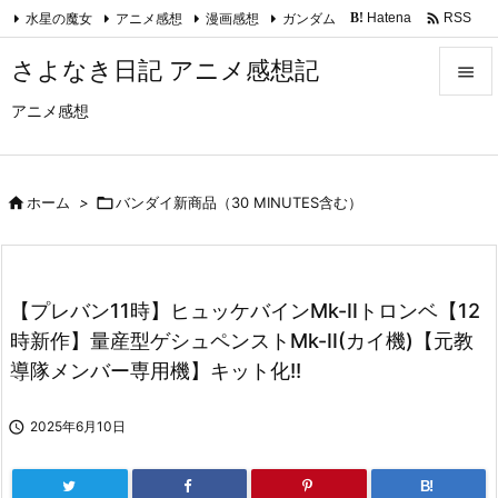

水星の魔女
アニメ感想
漫画感想
ガンダム
Hatena
RSS
B!
Feedly
さよなき日記 アニメ感想記

アニメ感想

メニュ

サイド

ホーム
>

バンダイ新商品（30 MINUTES含む）

前へ

【プレバン11時】ヒュッケバインMk-IIトロンベ【12
次へ
時新作】量産型ゲシュペンストMk-II(カイ機)【元教

導隊メンバー専用機】キット化!!
検索

2025年6月10日
B!