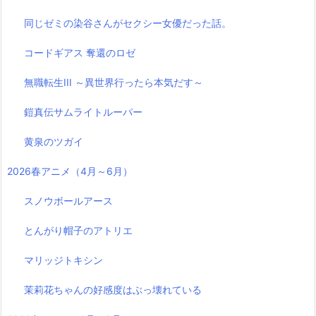
同じゼミの染谷さんがセクシー女優だった話。
コードギアス 奪還のロゼ
無職転生III ～異世界行ったら本気だす～
鎧真伝サムライトルーパー
黄泉のツガイ
2026春アニメ（4月～6月）
スノウボールアース
とんがり帽子のアトリエ
マリッジトキシン
茉莉花ちゃんの好感度はぶっ壊れている