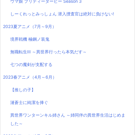
ウマ娘 プリティーダービー Season 3
しーくれっとみっしょん 潜入捜査官は絶対に負けない!
2023夏アニメ（7月～9月）
境界戦機 極鋼ノ装鬼
無職転生III ～異世界行ったら本気だす～
七つの魔剣が支配する
2023春アニメ（4月～6月）
【推しの子】
漣蒼士に純潔を捧ぐ
異世界ワンターンキル姉さん ～姉同伴の異世界生活はじめま
した～