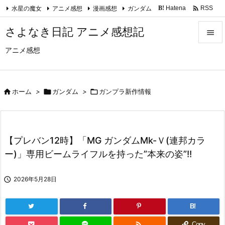

水星の魔女
アニメ感想
漫画感想
ガンダム
Hatena
RSS
B!
Feedly
さよなき日記 アニメ感想記

アニメ感想

メニュ

サイド

ホーム
>

ガンダム
>

ガンプラ新作情報

前へ

【プレバン12時】「MG ガンダムMk-Ｖ(連邦カラ
次へ
ー)」専用ビームライフルを持った”本来の姿”!!

検索

2026年5月28日
B!

Copy