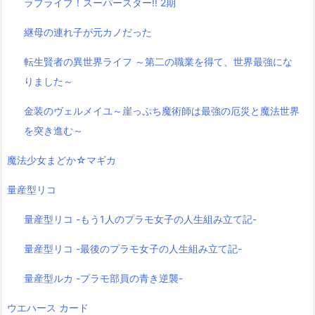
ラブライブ！スーパースター!! 2期
継母の連れ子が元カノだった
転生賢者の異世界ライフ ～第二の職業を得て、世界最強にな
りました～
金装のヴェルメイユ～崖っぷち魔術師は最強の厄災と魔法世界
を突き進む～
魔法少女まどか☆マギカ
量産型リコ
量産型リコ -もう1人のプラモ女子の人生組み立て記-
量産型リコ -最後のプラモ女子の人生組み立て記-
量産型ルカ -プラモ部員の青き逆襲-
ウエハース カード