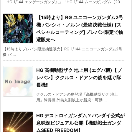
「HG 1/144 エンゲージガンダム」「HG 1/144 ムーンガンダム【20 ...
【15時より】RG ユニコーンガンダム2号
機 バンシィ・ノルン (最終決戦仕様) [ス
ペシャルコーティング]プレバン限定で抽
選販売へ
【15時よりプレバン限定抽選販売】RG 1/144 ユニコーンガンダム2号
機 バ ...
HG 高機動型ザク 地上用 (エグバ機)【プ
レバン】ククルス・ドアンの後を継ぐ隊
長機!!
ククルス・ドアンの島登場「高機動型ザク 地上
用」隊長機 外装九割以上が新規！可動 ...
HG デストロイガンダム？バンダイ公式が
意味深ビジュアル公開【機動戦士ガンダ
ムSEED FREEDOM】