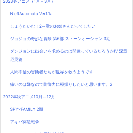
2023冬アニメ（1月～3月）
NieRAutomata Ver1.1a
しょうたいむ！2～歌のお姉さんだってしたい
ジョジョの奇妙な冒険 第6部 ストーンオーシャン 3期
ダンジョンに出会いを求めるのは間違っているだろうかⅣ 深章
厄災篇
人間不信の冒険者たちが世界を救うようです
痛いのは嫌なので防御力に極振りしたいと思います。2
2022年秋アニメ10月～12月
SPY×FAMILY 2期
アキバ冥途戦争