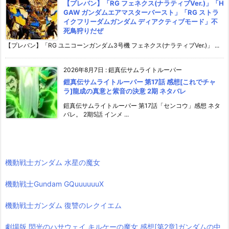
【プレバン】「RG フェネクス(ナラティブVer.)」「H
GAW ガンダムエアマスターバースト」「RG ストラ
イクフリーダムガンダム ディアクティブモード」不
死鳥狩りだぜ
【プレバン】「RG ユニコーンガンダム3号機 フェネクス(ナラティブVer.)」 ...
2026年8月7日
:
鎧真伝サムライトルーパー
鎧真伝サムライトルーパー 第17話 感想[これでチャ
ラ]龍成の真意と紫音の決意 2期 ネタバレ
鎧真伝サムライトルーパー 第17話「センコウ」感想 ネタ
バレ。 2期5話 インメ ...
機動戦士ガンダム 水星の魔女
機動戦士Gundam GQuuuuuuX
機動戦士ガンダム 復讐のレクイエム
劇場版 閃光のハサウェイ キルケーの魔女 感想[第2章]ガンダムの中