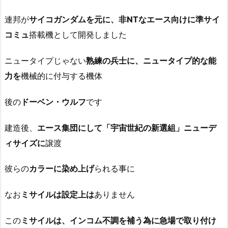
連邦が
サイコガンダムを元に、非NTなエース向けに準サイ
コミュ
搭載機として開発しました
ニュータイプじゃない
熟練の兵士に、ニュータイプ的な能
力を
機械的に付与する機体
後の
ドーベン・ウルフ
です
建造後、
エース集団にして「宇宙世紀の新選組」ニューデ
ィサイズに
譲渡
彼らの
カラーに染め上げ
られる事に
なお
ミサイルは設定上は
ありません
この
ミサイルは、インコム不調を補う為に急場で取り付け