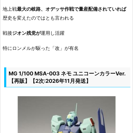
地上戦
最大の岐路、オデッサ作戦で量産配備されていれば
歴史を変えたのではとも言われる
戦後
ジオン残党が
運用し活躍
特にロンメルが駆った「改」が有名
MG 1/100 MSA-003 ネモ ユニコーンカラーVer.
【再販】【2次:2026年11月発送】