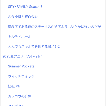
SPY×FAMILY Season3
悪食令嬢と狂血公爵
暗殺者である俺のステータスが勇者よりも明らかに強いのだが
ギルティホール
とんでもスキルで異世界放浪メシ2
2025夏アニメ（7月～9月）
Summer Pockets
ウィッチウォッチ
怪獣8号
カッコウの許嫁
ダンダダン