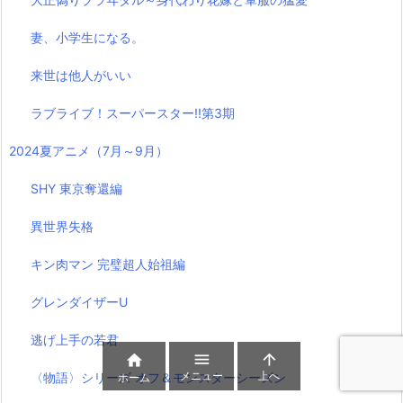
妻、小学生になる。
来世は他人がいい
ラブライブ！スーパースター!!第3期
2024夏アニメ（7月～9月）
SHY 東京奪還編
異世界失格
キン肉マン 完璧超人始祖編
グレンダイザーU
逃げ上手の若君



メニュー
上へ
〈物語〉シリーズ オフ＆モンスターシーズン
ホーム