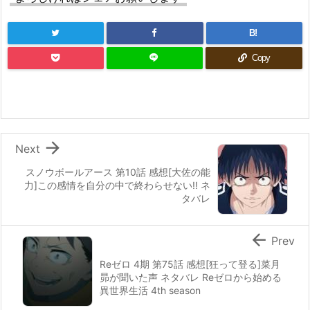
B!
Copy

Next
スノウボールアース 第10話 感想[大佐の能
力]この感情を自分の中で終わらせない!! ネ
タバレ

Prev
Reゼロ 4期 第75話 感想[狂って登る]菜月
昴が聞いた声 ネタバレ Reゼロから始める
異世界生活 4th season