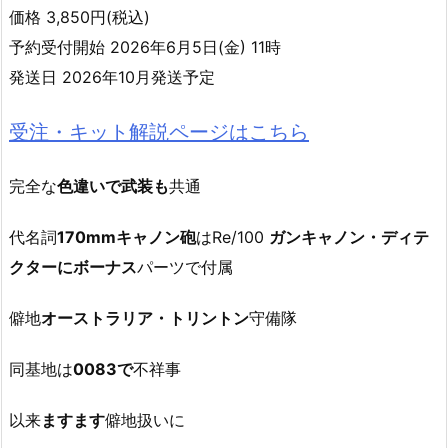
価格 3,850円(税込)
予約受付開始 2026年6月5日(金) 11時
発送日 2026年10月発送予定
受注・キット解説ページはこちら
完全な
色違いで武装も
共通
代名詞
170mmキャノン砲
はRe/100
ガンキャノン・ディテ
クターにボーナス
パーツで付属
僻地
オーストラリア・トリントン
守備隊
同基地は
0083で
不祥事
以来
ますます
僻地扱いに