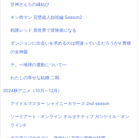
甘神さんちの縁結び
キン肉マン 完璧超人始祖編 Season2
戦隊レッド 異世界で冒険者になる
ダンジョンに出会いを求めるのは間違っているだろうかⅤ 豊穣
の女神篇
チ。―地球の運動について―
わたしの幸せな結婚 二期
2024秋アニメ（10月～12月）
アイドルマスター シャイニーカラーズ 2nd season
ソードアート・オンライン オルタナティブ ガンゲイル・オン
ラインⅡ
大正偽りブラヰダル～身代わり花嫁と軍服の猛愛