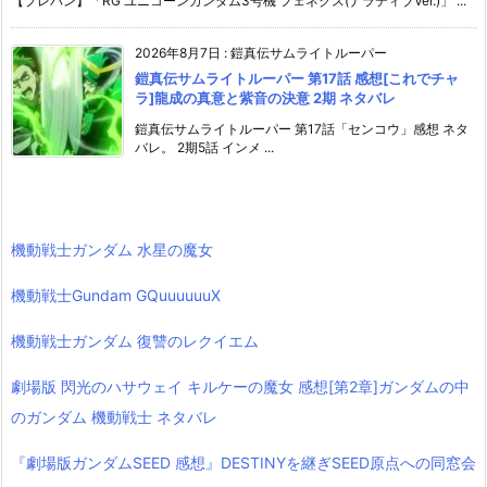
【プレバン】「RG ユニコーンガンダム3号機 フェネクス(ナラティブVer.)」 ...
2026年8月7日
:
鎧真伝サムライトルーパー
鎧真伝サムライトルーパー 第17話 感想[これでチャ
ラ]龍成の真意と紫音の決意 2期 ネタバレ
鎧真伝サムライトルーパー 第17話「センコウ」感想 ネタ
バレ。 2期5話 インメ ...
機動戦士ガンダム 水星の魔女
機動戦士Gundam GQuuuuuuX
機動戦士ガンダム 復讐のレクイエム
劇場版 閃光のハサウェイ キルケーの魔女 感想[第2章]ガンダムの中
のガンダム 機動戦士 ネタバレ
『劇場版ガンダムSEED 感想』DESTINYを継ぎSEED原点への同窓会