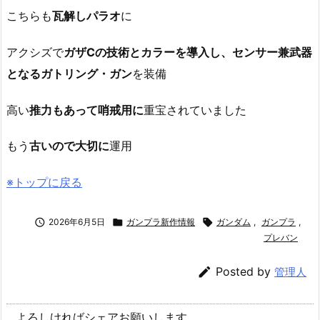
こちらも
瓦解しパラオ
に
アクシズで
ガザCの技術とカラーを導入し、センサー兼武器
となるガトリング・ガン
を装備
高い
推力もあって哨戒用に
重宝されていました
もう
古いので大切に
運用
※トップに戻る

2026年6月5日

ガンプラ新作情報

ガンダム
,
ガンプラ
,
プレバン

Posted by
管理人
よろしければシェアお願いします