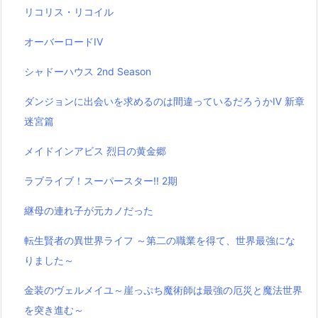
リコリス・リコイル
オーバーロードIV
シャドーハウス 2nd Season
ダンジョンに出会いを求めるのは間違っているだろうかⅣ 新章
迷宮篇
メイドインアビス 烈日の黄金郷
ラブライブ！スーパースター!! 2期
継母の連れ子が元カノだった
転生賢者の異世界ライフ ～第二の職業を得て、世界最強にな
りました～
金装のヴェルメイユ～崖っぷち魔術師は最強の厄災と魔法世界
を突き進む～