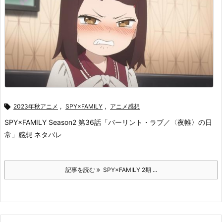

2023年秋アニメ
,
SPY×FAMILY
,
アニメ感想
SPY×FAMILY Season2 第36話「バーリント・ラブ／〈夜帷〉の日
常」感想 ネタバレ
記事を読む
SPY×FAMILY 2期 ...