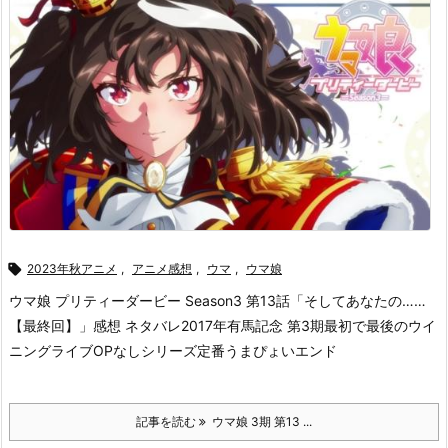

2023年秋アニメ
,
アニメ感想
,
ウマ
,
ウマ娘
ウマ娘 プリティーダービー Season3 第13話「そしてあなたの……
【最終回】」感想 ネタバレ
2017年有馬記念 第3期最初で最後のウイ
ニングライブ
OPなしシリーズ定番うまぴょいエンド
記事を読む
ウマ娘 3期 第13 ...