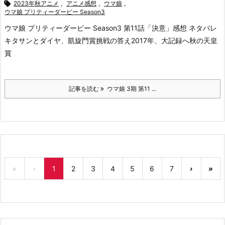

2023年秋アニメ
,
アニメ感想
,
ウマ娘
,
ウマ娘 プリティーダービー Season3
ウマ娘 プリティーダービー Season3 第11話「決意」感想 ネタバレ
キタサンとダイヤ、凱旋門賞挑戦の答え
2017年、大記録へ秋の天皇
賞
記事を読む
ウマ娘 3期 第11 ...
«
‹
1
2
3
4
5
6
7
›
»