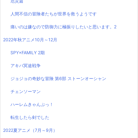
厄災篇
人間不信の冒険者たちが世界を救うようです
痛いのは嫌なので防御力に極振りしたいと思います。2
2022年秋アニメ10月～12月
SPY×FAMILY 2期
アキバ冥途戦争
ジョジョの奇妙な冒険 第6部 ストーンオーシャン
チェンソーマン
ハーレムきゃんぷっ！
転生したら剣でした
2022夏アニメ（7月～9月）