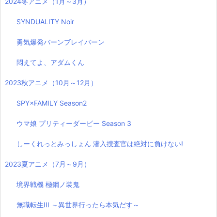
2024冬アニメ（1月～3月）
SYNDUALITY Noir
勇気爆発バーンブレイバーン
悶えてよ、アダムくん
2023秋アニメ（10月～12月）
SPY×FAMILY Season2
ウマ娘 プリティーダービー Season 3
しーくれっとみっしょん 潜入捜査官は絶対に負けない!
2023夏アニメ（7月～9月）
境界戦機 極鋼ノ装鬼
無職転生III ～異世界行ったら本気だす～