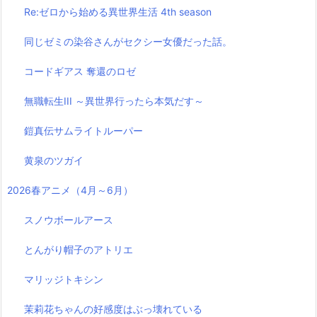
Re:ゼロから始める異世界生活 4th season
同じゼミの染谷さんがセクシー女優だった話。
コードギアス 奪還のロゼ
無職転生III ～異世界行ったら本気だす～
鎧真伝サムライトルーパー
黄泉のツガイ
2026春アニメ（4月～6月）
スノウボールアース
とんがり帽子のアトリエ
マリッジトキシン
茉莉花ちゃんの好感度はぶっ壊れている