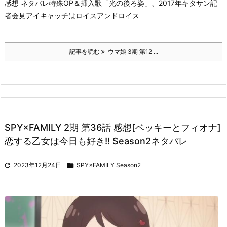
感想 ネタバレ
特殊OP＆挿入歌「光の後ろ姿」、2017年キタサン記
者会見
アイキャッチはロイスアンドロイス
記事を読む
ウマ娘 3期 第12 ...
SPY×FAMILY 2期 第36話 感想[ベッキーとフィオナ]
恋する乙女は今日も好き!! Season2ネタバレ

2023年12月24日

SPY×FAMILY Season2