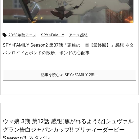

2023年秋アニメ
,
SPY×FAMILY
,
アニメ感想
SPY×FAMILY Season2 第37話「家族の一員【最終回】」感想 ネタ
バレ
ロイドとボンドの散歩、ボンドの心配事
記事を読む
SPY×FAMILY 2期 ...
ウマ娘 3期 第12話 感想[焦がれるような]シュヴァル
グラン告白ジャパンカップ!! プリティーダービー
Season3 ネタバレ