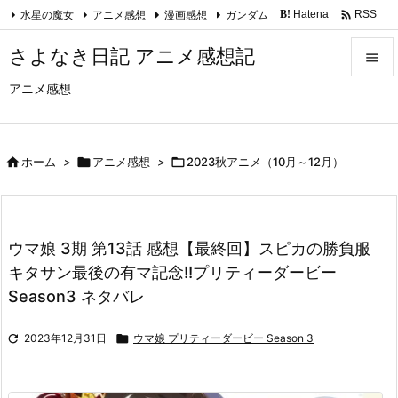

水星の魔女
アニメ感想
漫画感想
ガンダム
Hatena
RSS
B!
Feedly
さよなき日記 アニメ感想記

アニメ感想

メニュ

サイド

ホーム
>

アニメ感想
>

2023秋アニメ（10月～12月）

前へ

ウマ娘 3期 第13話 感想【最終回】スピカの勝負服
次へ
キタサン最後の有マ記念!!プリティーダービー

Season3 ネタバレ
検索

2023年12月31日

ウマ娘 プリティーダービー Season 3