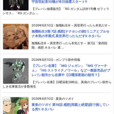
宇宙世紀系10種が本日抽選スタート!!
【プレバン抽選販売】「RG ガンダム試作1号機 ゼフィラ
ンサス」「RG ガンダム ...
2026年8月10日
:
無職転生III ～異世界行ったら本気だす～
無職転生3期 7話 感想[ナナホシの師]リニアとプルセ
ナ本気の卒業式 異世界行ったらだすII ネタバレ
無職転生III ～異世界行ったら本気だす～ 第7話「第四段
階」感想 ネタバレ 通 ...
2026年8月10日
:
ガンプラ新作情報
【プレバン在庫】「MG ジェガン」「MG ヴァーチ
ェ」「HG ストライクノワール」など一般販売品がプ
レバン朝市から在庫中【日曜深夜朝の朝市？】
【プレバン在庫】日曜深夜26時台、異例のプレバン朝市ら
しき在庫復活が多数発生
2026年8月10日
:
黄泉のツガイ
黄泉のツガイ 第18話 感想[両親と絶望]顔で損してい
る男!! ネタバレ