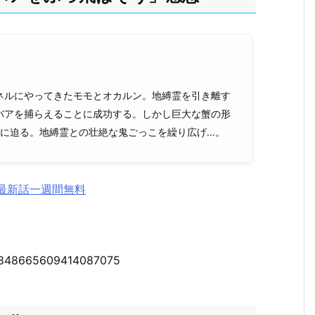
ネルにやってきたモモとオカルン。地縛霊を引き離す
バアを捕らえることに成功する。しかし巨大な蟹の形
人に迫る。地縛霊との壮絶な鬼ごっこを繰り広げ…。
最新話一週間無料
s/1848665609414087075