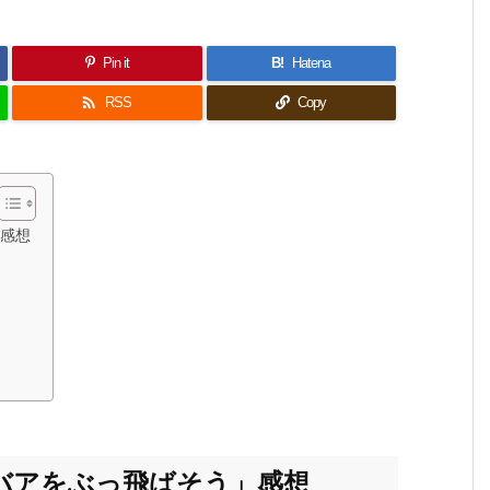
Pin it
B!
Hatena

RSS
Copy
」感想
バアをぶっ飛ばそう」感想