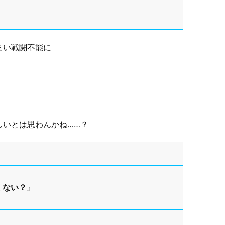
まい戦闘不能に
しいとは思わんかね……？
くない？
』