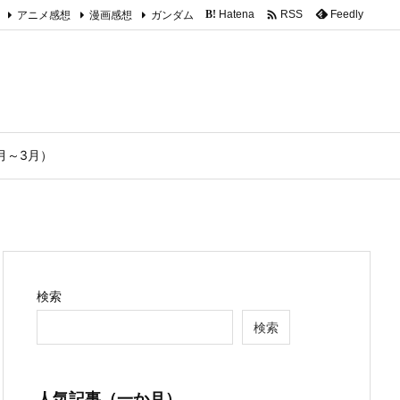

アニメ感想
漫画感想
ガンダム
Hatena
Feedly
RSS
B!
1月～3月）
検索
検索
人気記事（一か月）