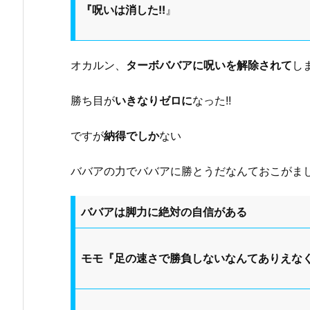
『呪いは消した!!
』
オカルン、
ターボババアに呪いを解除されて
し
勝ち目が
いきなりゼロに
なった!!
ですが
納得でしか
ない
ババアの力でババアに勝とうだなんておこがま
ババアは脚力に絶対の自信がある
モモ『足の速さで勝負しないなんてありえな