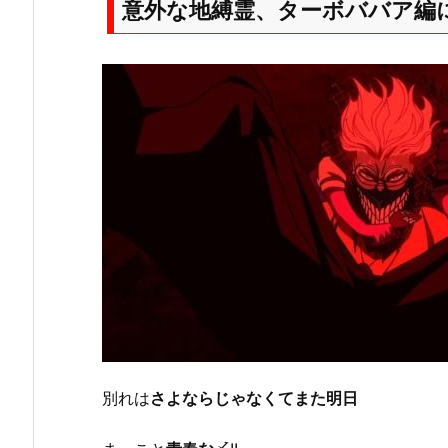
意外な地縛霊、ターボババア編
別れは
さよならじゃなくてまた明日