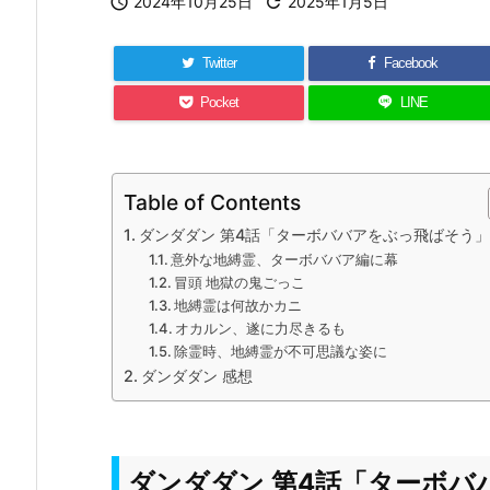

2024年10月25日

2025年1月5日
Twitter
Facebook
Pocket
LINE
Table of Contents
ダンダダン 第4話「ターボババアをぶっ飛ばそう
意外な地縛霊、ターボババア編に幕
冒頭 地獄の鬼ごっこ
地縛霊は何故かカニ
オカルン、遂に力尽きるも
除霊時、地縛霊が不可思議な姿に
ダンダダン 感想
ダンダダン 第4話「ターボバ