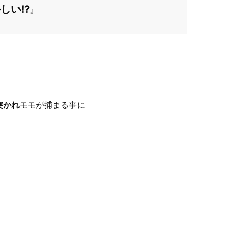
しい!?
』
突かれ
モモが捕まる事に