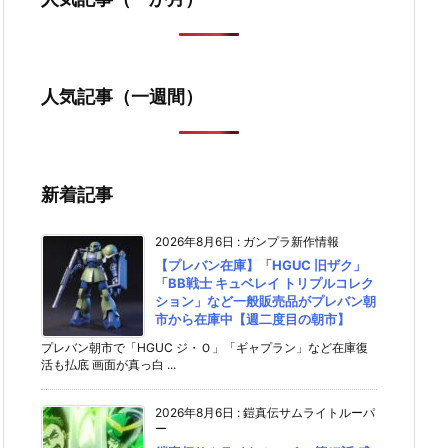
人気記事（一週間）
新着記事
2026年8月6日
:
ガンプラ新作情報
【プレバン在庫】「HGUC 旧ザク」
「BB戦士 キュベレイ トリプルコレク
ション」など一般販売品がプレバン朝
市から在庫中【週二度目の朝市】
プレバン朝市で「HGUC ジ・Ｏ」「ギャプラン」など在庫復
活も払底 画面が真っ白 ...
2026年8月6日
:
鎧真伝サムライトルーパ
ー