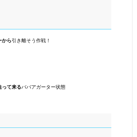
ーから
引き離そう作戦！
迫って来る
ババアガーター状態