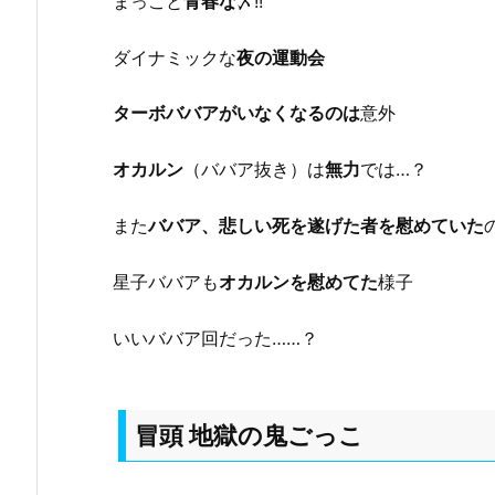
まっこと
青春な
〆!!
ダイナミックな
夜の運動会
ターボババアがいなくなるのは
意外
オカルン
（ババア抜き）は
無力
では…？
また
ババア、悲しい死を遂げた者を慰めていた
星子ババアも
オカルンを慰めてた
様子
いいババア回だった……？
冒頭 地獄の鬼ごっこ