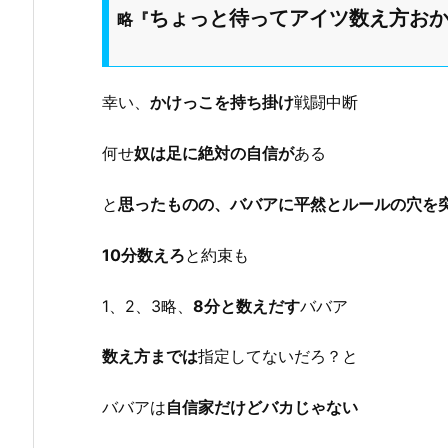
ちょっと待ってアイツ数え方おか
略『
幸い、
かけっこを持ち掛け
戦闘中断
何せ
奴は足に絶対の自信が
ある
と
思ったものの、ババアに平然とルールの穴を
10分数えろ
と約束も
1、2、3略、
8分と数えだす
ババア
数え方までは
指定してないだろ？と
ババアは
自信家だけどバカじゃない