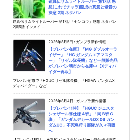
鎧真伝サムライトルーパー 第17話 感
想[これでチャラ]龍成の真意と紫音の
決意 2期 ネタバレ
鎧真伝サムライトルーパー 第17話「センコウ」感想 ネタバレ
2期5話 インメイ ...
2026年8月5日
:
ガンプラ新作情報
【プレバン在庫】「MG ダブルオーラ
イザー」「HG ガンダムエアマスタ
ー」「リゼル隊長機」など一般販売品
がプレバン朝市から在庫中【Xディバ
イダー再販】
プレバン朝市で「HGUC リゼル隊長機」「HGAW ガンダムX
ディバイダー」など ...
2026年8月4日
:
ガンプラ新作情報
【プレバン11時】「HGUC ジェスタ
シェザール隊仕様 A班」「同 B班 C
班」「ガンダムデカールDX 06 ガン
ダムUC」不死鳥狩り部隊が久々再販
へ
【プレバン11時】「HGUC ジェスタ(シェザール隊仕様 A班装