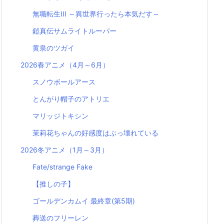
無職転生III ～異世界行ったら本気だす～
鎧真伝サムライトルーパー
黄泉のツガイ
2026春アニメ（4月～6月）
スノウボールアース
とんがり帽子のアトリエ
マリッジトキシン
茉莉花ちゃんの好感度はぶっ壊れている
2026冬アニメ（1月～3月）
Fate/strange Fake
【推しの子】
ゴールデンカムイ 最終章(第5期)
葬送のフリーレン