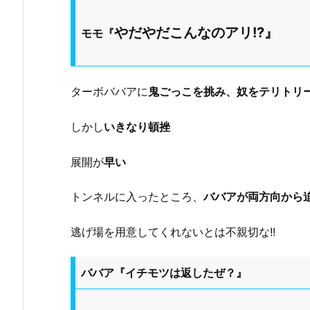
やだやだこんなのアリ!?』
モモ『
ターボババアに
鬼ごっこを挑み、奴をテリトリ
しかし
いきなり頓挫
展開が
早い
トンネルに入ったところ、
ババアが両方向から
逃げ場を用意してくれないとは不親切な!!
ババア『イチモツは返したぜ？』