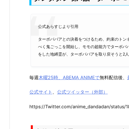
公式あらすじより引用
ターボババアとの決着をつけるため、約束のトン
べく鬼ごっこを開始し、モモの超能力でターボバ
をした地縛霊が、ターボババアを取り戻そうと2
毎週
木曜25時、ABEMA ANIMEで
無料配信後、
公式サイト
、
公式ツイッター（外部）
https://Twitter.com/anime_dandadan/statu