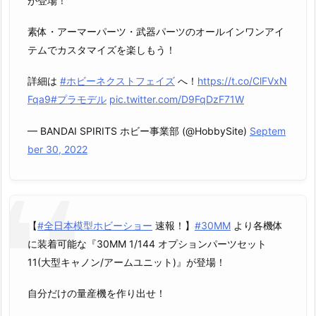
が登場！
素体・アーマーパーツ・武器パーツのオールインワンアイ
テムでカスタマイズを楽しもう！
詳細は
#ホビーネクストフェイズ
へ！
https://t.co/ClFVxN
Fqa9
#プラモデル
pic.twitter.com/D9FqDzF71W
— BANDAI SPIRITS ホビー事業部 (@HobbySite)
Septem
ber 30, 2022
【
#全日本模型ホビーショー
速報！】
#30MM
より各機体
に装着可能な『30MM 1/144 オプションパーツセット
11(大型キャノン/アームユニット)』が登場！
自分だけの量産機を作り出せ！