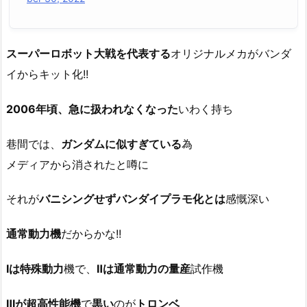
スーパーロボット大戦を代表する
オリジナルメカがバンダ
イからキット化!!
2006年頃、急に扱われなくなった
いわく持ち
巷間では、
ガンダムに似すぎている
為
メディアから消されたと噂に
それが
バニシングせず
バンダイプラモ化とは
感慨深い
通常動力機
だからかな!!
Ⅰは特殊動力
機で、
Ⅱは通常動力の量産
試作機
Ⅲが超高性能機
で
黒い
のが
トロンベ