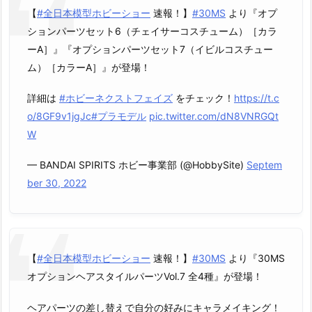
【
#全日本模型ホビーショー
速報！】
#30MS
より『オプ
ションパーツセット6（チェイサーコスチューム）［カラ
ーA］』『オプションパーツセット7（イビルコスチュー
ム）［カラーA］』が登場！
詳細は
#ホビーネクストフェイズ
をチェック！
https://t.c
o/8GF9v1jgJc
#プラモデル
pic.twitter.com/dN8VNRGQt
W
— BANDAI SPIRITS ホビー事業部 (@HobbySite)
Septem
ber 30, 2022
【
#全日本模型ホビーショー
速報！】
#30MS
より『30MS
オプションヘアスタイルパーツVol.7 全4種』が登場！
ヘアパーツの差し替えで自分の好みにキャラメイキング！