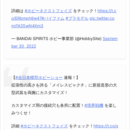
詳細は
#ホビーネクストフェイズ
をチェック！
https://t.c
o/ERbmph9w47
#バイファム
#プラモデル
pic.twitter.co
m/fA35wN4Km3
— BANDAI SPIRITS ホビー事業部 (@HobbySite)
Septem
ber 30, 2022
【
#全日本模型ホビーショー
速報！】
拡張性の高さを誇る「メイレスビャクチ」に新規造形の大
型武装を両腕にカスタマイズ！
カスタマイズ用の接続穴も各所に配置！
#境界戦機
を楽し
みつくせ！
詳細
#ホビーネクストフェイズ
をチェック！
https://t.co/s