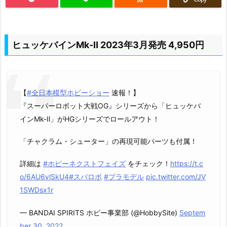
ヒュッケバインMk-Ⅱ 2023年3月発売 4,950円
【
#全日本模型ホビーショー
速報！】
『スーパーロボット大戦OG』シリーズから「ヒュッケバ
インMk-Ⅱ」がHGシリーズでロールアウト！
「チャクラム・シューター」の再現可能パーツも付属！
詳細は
#ホビーネクストフェイズ
をチェック！
https://t.c
o/6AU6vlSkU4
#スパロボ
#プラモデル
pic.twitter.com/JV
1SWDsx1r
— BANDAI SPIRITS ホビー事業部 (@HobbySite)
Septem
ber 30, 2022