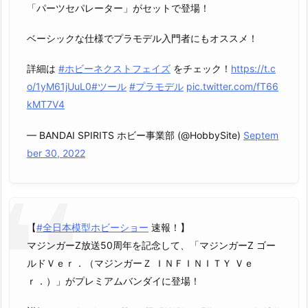
「パーツセパレーター」がセットで登場！
ベーシックな仕様でプラモデル入門者にもオススメ！
詳細は
#ホビーネクストフェイズ
をチェック！
https://t.c
o/1yM61jUuL0
#ツール
#プラモデル
pic.twitter.com/fT66
kMT7V4
— BANDAI SPIRITS ホビー事業部 (@HobbySite)
Septem
ber 30, 2022
【
#全日本模型ホビーショー
速報！】
マジンガーZ放送50周年を記念して、「マジンガーZ ゴー
ルドＶｅｒ．（マジンガーＺ ＩＮＦＩＮＩＴＹ Ｖｅ
ｒ．）」がプレミアムバンダイに登場！