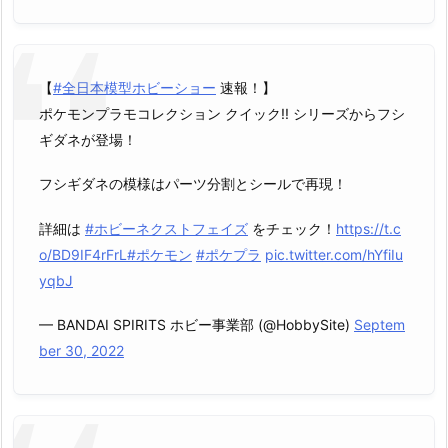
【
#全日本模型ホビーショー
速報！】
ポケモンプラモコレクション クイック!! シリーズからフシ
ギダネが登場！
フシギダネの模様はパーツ分割とシールで再現！
詳細は
#ホビーネクストフェイズ
をチェック！
https://t.c
o/BD9IF4rFrL
#ポケモン
#ポケプラ
pic.twitter.com/hYfiIu
yqbJ
— BANDAI SPIRITS ホビー事業部 (@HobbySite)
Septem
ber 30, 2022