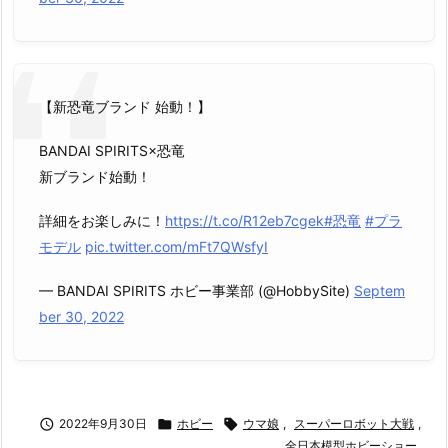
【新恐竜ブランド 始動！】
BANDAI SPIRITS×恐竜
新ブランド始動！
詳細をお楽しみに！
https://t.co/R12eb7cgek
#恐竜
#プラ
モデル
pic.twitter.com/mFt7QWsfyI
— BANDAI SPIRITS ホビー事業部 (@HobbySite)
Septem
ber 30, 2022

2022年9月30日

ホビー

ウマ娘
,
スーパーロボット大戦
,
全日本模型ホビーショー