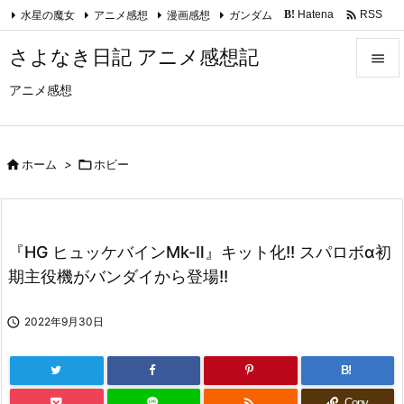

水星の魔女
アニメ感想
漫画感想
ガンダム
Hatena
RSS
B!
Feedly
さよなき日記 アニメ感想記

アニメ感想

メニュ

サイド

ホーム
>

ホビー

前へ

『HG ヒュッケバインMk-Ⅱ』キット化!! スパロボα初
次へ
期主役機がバンダイから登場!!

検索

2022年9月30日
B!

Copy