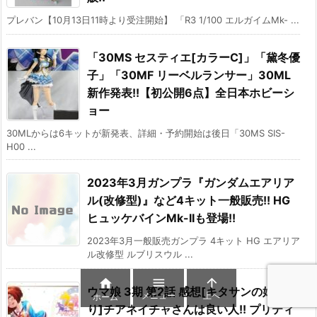
プレバン【10月13日11時より受注開始】 「R3 1/100 エルガイムMk- ...
「30MS セスティエ[カラーC]」「黛冬優
子」「30MF リーベルランサー」30ML
新作発表!!【初公開6点】全日本ホビーシ
ョー
30MLからは6キットが新発表、詳細・予約開始は後日「30MS SIS-
H00 ...
2023年3月ガンプラ『ガンダムエアリア
ル(改修型)』など4キット一般販売!! HG
ヒュッケバインMk-IIも登場!!
2023年3月一般販売ガンプラ 4キット HG エアリア
ル改修型 ルブリスウル ...



ウマ娘 3期 第2話 感想[キタサンの始ま
メニュー
上へ
ホーム
り]チアネイチャさんは良い人!! プリティ