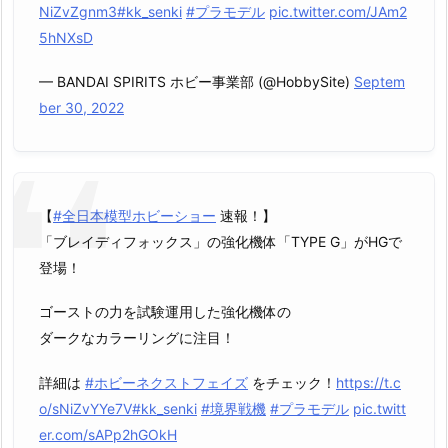
NiZvZgnm3
#kk_senki
#プラモデル
pic.twitter.com/JAm2
5hNXsD
— BANDAI SPIRITS ホビー事業部 (@HobbySite)
Septem
ber 30, 2022
【
#全日本模型ホビーショー
速報！】
「ブレイディフォックス」の強化機体「TYPE G」がHGで
登場！
ゴーストの力を試験運用した強化機体の
ダークなカラーリングに注目！
詳細は
#ホビーネクストフェイズ
をチェック！
https://t.c
o/sNiZvYYe7V
#kk_senki
#境界戦機
#プラモデル
pic.twitt
er.com/sAPp2hGOkH