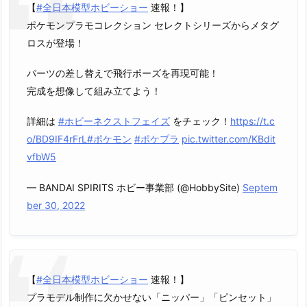
【
#全日本模型ホビーショー
速報！】
ポケモンプラモコレクション セレクトシリーズからメタグ
ロスが登場！
パーツの差し替えで飛行ポーズを再現可能！
完成を想像して組み立てよう！
詳細は
#ホビーネクストフェイズ
をチェック！
https://t.c
o/BD9IF4rFrL
#ポケモン
#ポケプラ
pic.twitter.com/KBdit
vfbW5
— BANDAI SPIRITS ホビー事業部 (@HobbySite)
Septem
ber 30, 2022
【
#全日本模型ホビーショー
速報！】
プラモデル制作に欠かせない「ニッパー」「ピンセット」