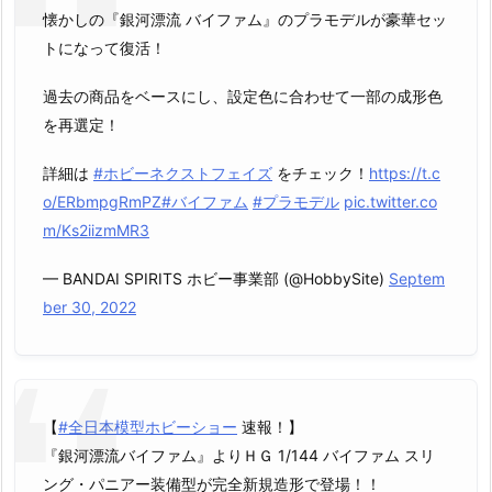
懐かしの『銀河漂流 バイファム』のプラモデルが豪華セッ
トになって復活！
過去の商品をベースにし、設定色に合わせて一部の成形色
を再選定！
詳細は
#ホビーネクストフェイズ
をチェック！
https://t.c
o/ERbmpgRmPZ
#バイファム
#プラモデル
pic.twitter.co
m/Ks2iizmMR3
— BANDAI SPIRITS ホビー事業部 (@HobbySite)
Septem
ber 30, 2022
【
#全日本模型ホビーショー
速報！】
『銀河漂流バイファム』よりＨＧ 1/144 バイファム スリ
ング・パニアー装備型が完全新規造形で登場！！