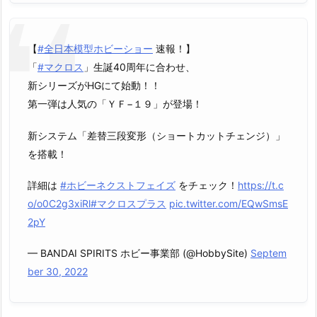
【
#全日本模型ホビーショー
速報！】
「
#マクロス
」生誕40周年に合わせ、
新シリーズがHGにて始動！！
第一弾は人気の「ＹＦ−１９」が登場！
新システム「差替三段変形（ショートカットチェンジ）」
を搭載！
詳細は
#ホビーネクストフェイズ
をチェック！
https://t.c
o/o0C2g3xiRl
#マクロスプラス
pic.twitter.com/EQwSmsE
2pY
— BANDAI SPIRITS ホビー事業部 (@HobbySite)
Septem
ber 30, 2022