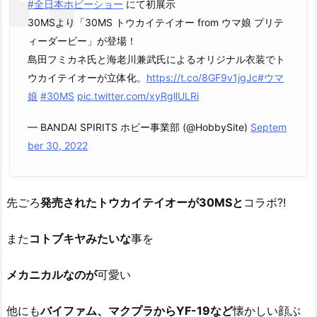
#全日本ホビーショー
にて初展示
30MSより「30MS トウカイテイオー from ウマ娘 プリテ
ィーダービー」が登場！
島田フミカネ氏と海老川兼武氏によるオリジナル衣装でト
ウカイテイオーが立体化。
https://t.co/8GF9v1jgJc
#ウマ
娘
#30MS
pic.twitter.com/xyRgllULRi
— BANDAI SPIRITS ホビー事業部 (@HobbySite)
Septem
ber 30, 2022
先ごろ
発売されたトウカイテイオーが30MSと
コラボ?!
また
コトブキヤみたいな
事を
メカニカルなのが
可愛い
他にも
バイファム、マクプラからYF-19など
懐かしい顔ぶ