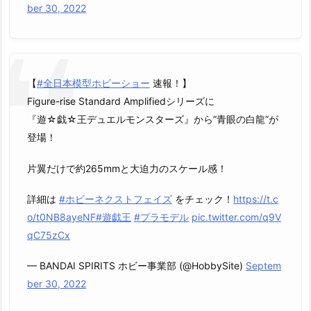
ber 30, 2022
【
#全日本模型ホビーショー
速報！】
Figure-rise Standard Amplifiedシリーズに
『遊☆戯☆王デュエルモンスターズ』から”青眼の白龍”が
登場！
片翼だけで約265mmと大迫力のスケール感！
詳細は
#ホビーネクストフェイズ
をチェック！
https://t.c
o/t0NB8ayeNF
#遊戯王
#プラモデル
pic.twitter.com/q9V
qC75zCx
— BANDAI SPIRITS ホビー事業部 (@HobbySite)
Septem
ber 30, 2022