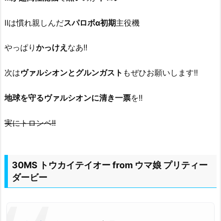
Ⅱは慣れ親しんだ
スパロボα初期
主役機
やっぱり
かっけえ
なあ!!
次は
ヴァルシオンとグルンガスト
もぜひお願いします!!
地球を守るヴァルシオンに清き一票
を!!
実にトロンベ!!
30MS トウカイテイオー from ウマ娘 プリティー
ダービー