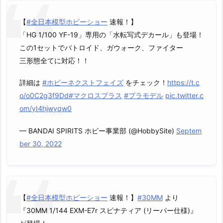
【
#全日本模型ホビーショー
速報！】
「HG 1/100 YF-19」専用の「水転写式デカール」も登場！
この1セットでバトロイド、ガウォーク、ファイター
三形態全てに対応！！
詳細は
#ホビーネクストフェイズ
をチェック！
https://t.c
o/o0C2g3f9Dd
#マクロスプラス
#プラモデル
pic.twitter.c
om/yI4hjwyqw0
— BANDAI SPIRITS ホビー事業部 (@HobbySite)
Septem
ber 30, 2022
【
#全日本模型ホビーショー
速報！】
#30MM
より
『30MM 1/144 EXM-E7r スピナティア (リーパー仕様)』