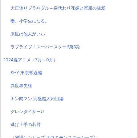
大正偽りブラヰダル～身代わり花嫁と軍服の猛愛
妻、小学生になる。
来世は他人がいい
ラブライブ！スーパースター!!第3期
2024夏アニメ（7月～9月）
SHY 東京奪還編
異世界失格
キン肉マン 完璧超人始祖編
グレンダイザーU
逃げ上手の若君
〈物語〉シリーズ オフ＆モンスターシーズン