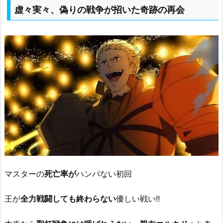
虚々実々、偽りの戦争が招いた奇跡の再会
マスターの
死亡率が
ハンパない初回
王が
全力戦闘しても終わらない
優しい戦い!!