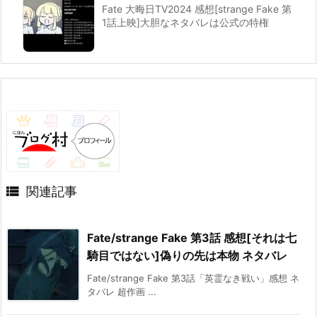
Fate 大晦日TV2024 感想[strange Fake 第
1話上映]大胆なネタバレは公式の特権

関連記事
Fate/strange Fake 第3話 感想[それは七
騎目ではない]偽りの先は本物 ネタバレ
Fate/strange Fake 第3話「英霊なき戦い」感想 ネ
タバレ 超作画 ...