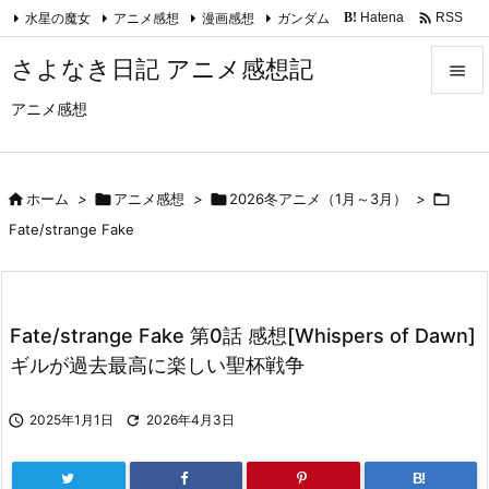

水星の魔女
アニメ感想
漫画感想
ガンダム
Hatena
RSS
B!
Feedly
さよなき日記 アニメ感想記

アニメ感想

メニュ

サイド

ホーム
>

アニメ感想
>

2026冬アニメ（1月～3月）
>


Fate/strange Fake
前へ

次へ
Fate/strange Fake 第0話 感想[Whispers of Dawn]

ギルが過去最高に楽しい聖杯戦争
検索

2025年1月1日

2026年4月3日
B!