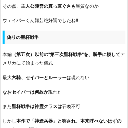
その点、
主人公陣営の真っ直ぐさも
異質なのか
ウェイバーくん顔芸絶好調でしたね!!
偽りの聖杯戦争
本編
（第五次）以前の"第三次聖杯戦争"を、勝手に模して
ア
メリカにて始まった儀式
最大
六騎、セイバーとルーラーは
現れない
なお
セイバーは何故か
現れた
また
聖杯戦争は神霊クラスは
召喚不可
しかし
本作で「神造兵器」と称され、本来呼べないはずの