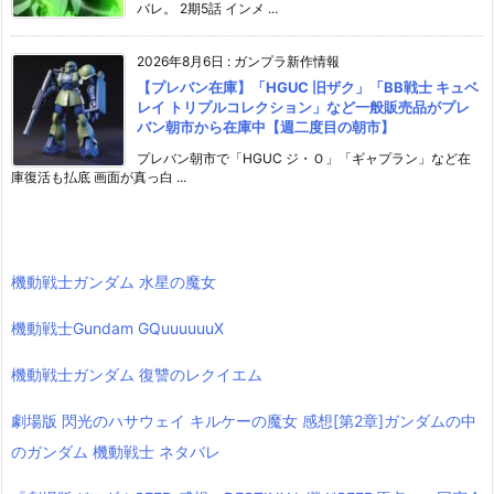
バレ。 2期5話 インメ ...
2026年8月6日
:
ガンプラ新作情報
【プレバン在庫】「HGUC 旧ザク」「BB戦士 キュベ
レイ トリプルコレクション」など一般販売品がプレ
バン朝市から在庫中【週二度目の朝市】
プレバン朝市で「HGUC ジ・Ｏ」「ギャプラン」など在
庫復活も払底 画面が真っ白 ...
機動戦士ガンダム 水星の魔女
機動戦士Gundam GQuuuuuuX
機動戦士ガンダム 復讐のレクイエム
劇場版 閃光のハサウェイ キルケーの魔女 感想[第2章]ガンダムの中
のガンダム 機動戦士 ネタバレ