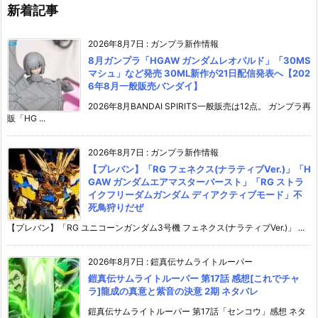
新着記事
2026年8月7日
:
ガンプラ新作情報
8月ガンプラ「HGAW ガンダムレオパルド」「30MS
マシュ」など発売 30ML新作が21日配信発表へ【202
6年8月一般販売バンダイ】
2026年8月BANDAI SPIRITS一般販売は12点。 ガンプラ再
販「HG ...
2026年8月7日
:
ガンプラ新作情報
【プレバン】「RG フェネクス(ナラティブVer.)」「H
GAW ガンダムエアマスターバースト」「RG ストラ
イクフリーダムガンダム ディアクティブモード」不
死鳥狩りだぜ
【プレバン】「RG ユニコーンガンダム3号機 フェネクス(ナラティブVer.)」 ...
2026年8月7日
:
鎧真伝サムライトルーパー
鎧真伝サムライトルーパー 第17話 感想[これでチャ
ラ]龍成の真意と紫音の決意 2期 ネタバレ
鎧真伝サムライトルーパー 第17話「センコウ」感想 ネタ