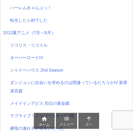
ハーレムきゃんぷっ！
転生したら剣でした
2022夏アニメ（7月～9月）
リコリス・リコイル
オーバーロードIV
シャドーハウス 2nd Season
ダンジョンに出会いを求めるのは間違っているだろうかⅣ 新章
迷宮篇
メイドインアビス 烈日の黄金郷
ラブライブ！スーパースター!! 2期



メニュー
上へ
ホーム
継母の連れ子が元カノだった