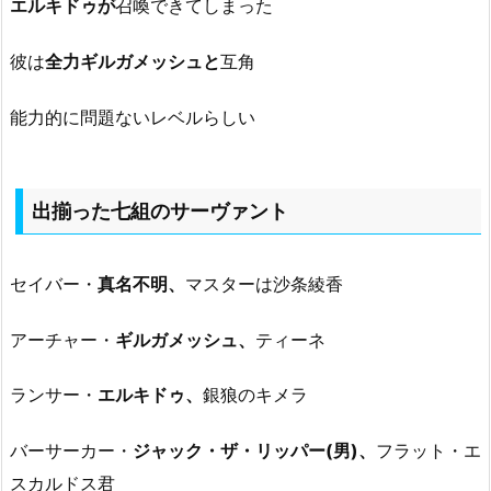
エルキドゥが
召喚できてしまった
彼は
全力ギルガメッシュと
互角
能力的に問題ないレベルらしい
出揃った七組のサーヴァント
セイバー・
真名不明、
マスターは沙条綾香
アーチャー・
ギルガメッシュ、
ティーネ
ランサー・
エルキドゥ、
銀狼のキメラ
バーサーカー・
ジャック・ザ・リッパー(男)、
フラット・エ
スカルドス君