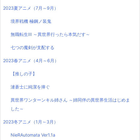
2023夏アニメ（7月～9月）
境界戦機 極鋼ノ装鬼
無職転生III ～異世界行ったら本気だす～
七つの魔剣が支配する
2023春アニメ（4月～6月）
【推しの子】
漣蒼士に純潔を捧ぐ
異世界ワンターンキル姉さん ～姉同伴の異世界生活はじめま
した～
2023冬アニメ（1月～3月）
NieRAutomata Ver1.1a