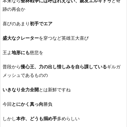
本来なら
聖杯戦争には呼ばれえない、親友エルキドゥ
と奇
跡の再会か
喜びのあまり
初手でエア
盛大なクレーター
を穿つなど英雄王大喜び
王よ
地形にも
慈悲を
普段から
慢心王、力の出し惜しみを自ら課している
ギルガ
メッシュであるものの
いきなり全力全開
とは新鮮ですね
今回
とにかく真っ向
勝負
しかし
本作、どうも搦め手
多めらしい