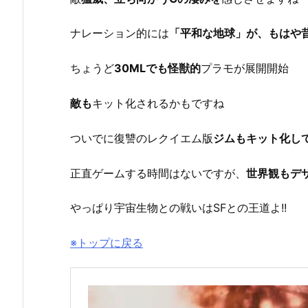
ナレーション的には
「平和な地球」が、もはや
ちょうど
30MLでも怪獣的
プラモが展開開始
敵も
キット化されるかもですね
ついでに復讐のレクイエム版
ジムもキット化し
正直ゲームする時間はないですが、
世界観もデ
やっぱり宇宙生物との戦いはSFとの王道よ!!
※トップに戻る