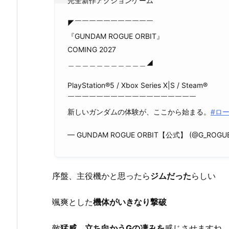
完全新作アクションゲーム
◤￣￣￣￣￣￣￣￣￣￣￣
『GUNDAM ROGUE ORBIT』
COMING 2027
＿＿＿＿＿＿＿＿＿＿＿◢
PlayStation®5 / Xbox Series X|S / Steam®
￣￣￣￣￣￣￣￣￣￣￣￣￣￣￣￣￣￣
新しいガンダムの体験が、ここから始まる。
#ロ
— GUNDAM ROGUE ORBIT【公式】 (@G_ROGUE
序盤、主役機かと思ったら
ジムだった
らしい
颯爽とした
機体がいきなり撃破
敵
猛威、立ち向かうGの凄みを
感じさせますね