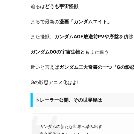
迫るは
どうも宇宙怪獣
まるで最新の
漫画「ガンダムエイト」
また怪獣、
ガンダムAGE放送前PVや序盤
を彷彿
ガンダム00の宇宙生物とも
また違う
近いと言えば
ガンダム三大奇書の一つ『Gの影
Gの影忍アニメ化はよ!!
トレーラー公開、その世界観は
ガンダムの新たな世界へ踏み出す