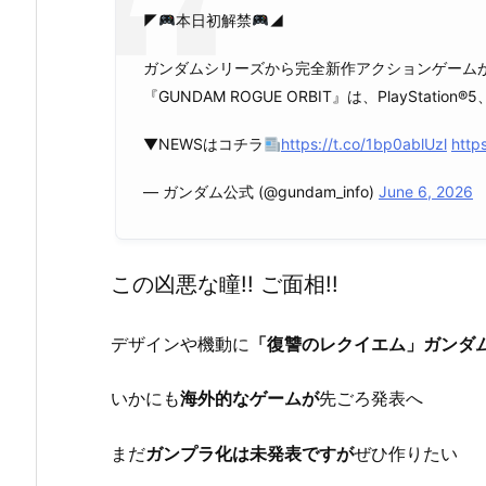
◤
本日初解禁
◢
ガンダムシリーズから完全新作アクションゲーム
『GUNDAM ROGUE ORBIT』は、PlayStation®
▼NEWSはコチラ
https://t.co/1bp0ablUzl
http
— ガンダム公式 (@gundam_info)
June 6, 2026
この凶悪な瞳!! ご面相!!
デザインや機動に
「復讐のレクイエム」ガンダム
いかにも
海外的なゲームが
先ごろ発表へ
まだ
ガンプラ化は未発表ですが
ぜひ作りたい