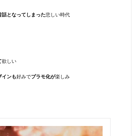
昔話となってしまった
悲しい時代
て
欲しい
ザインも
好みで
プラモ化が
楽しみ