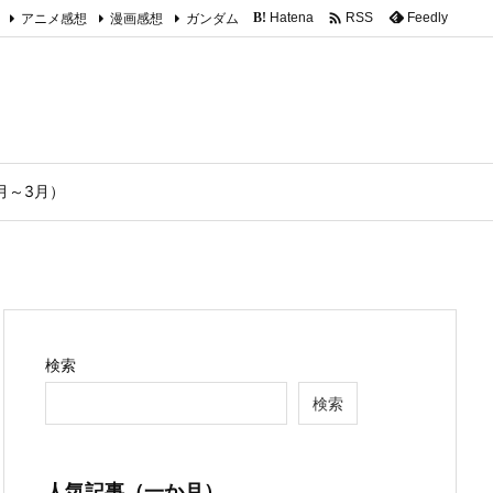

アニメ感想
漫画感想
ガンダム
Hatena
Feedly
RSS
B!
1月～3月）
検索
検索
人気記事（一か月）