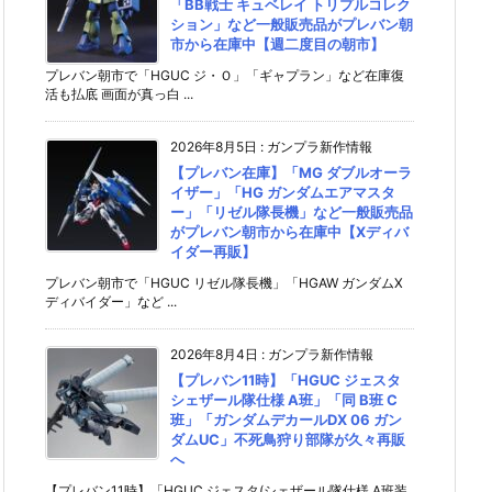
「BB戦士 キュベレイ トリプルコレク
ション」など一般販売品がプレバン朝
市から在庫中【週二度目の朝市】
プレバン朝市で「HGUC ジ・Ｏ」「ギャプラン」など在庫復
活も払底 画面が真っ白 ...
2026年8月5日
:
ガンプラ新作情報
【プレバン在庫】「MG ダブルオーラ
イザー」「HG ガンダムエアマスタ
ー」「リゼル隊長機」など一般販売品
がプレバン朝市から在庫中【Xディバ
イダー再販】
プレバン朝市で「HGUC リゼル隊長機」「HGAW ガンダムX
ディバイダー」など ...
2026年8月4日
:
ガンプラ新作情報
【プレバン11時】「HGUC ジェスタ
シェザール隊仕様 A班」「同 B班 C
班」「ガンダムデカールDX 06 ガン
ダムUC」不死鳥狩り部隊が久々再販
へ
【プレバン11時】「HGUC ジェスタ(シェザール隊仕様 A班装