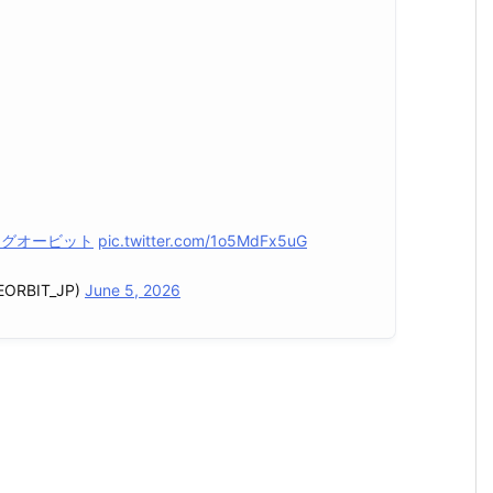
ーグオービット
pic.twitter.com/1o5MdFx5uG
ORBIT_JP)
June 5, 2026