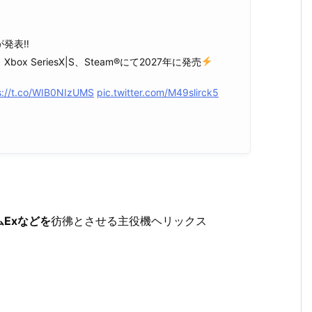
が発表‼
5、Xbox SeriesX|S、Steam®にて2027年に発売
s://t.co/WIB0NIzUMS
pic.twitter.com/M49slirck5
Exなどを
彷彿とさせる主役機ヘリックス