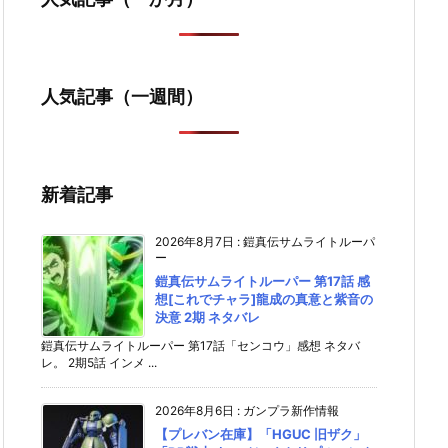
人気記事（一週間）
新着記事
2026年8月7日
:
鎧真伝サムライトルーパ
ー
鎧真伝サムライトルーパー 第17話 感
想[これでチャラ]龍成の真意と紫音の
決意 2期 ネタバレ
鎧真伝サムライトルーパー 第17話「センコウ」感想 ネタバ
レ。 2期5話 インメ ...
2026年8月6日
:
ガンプラ新作情報
【プレバン在庫】「HGUC 旧ザク」