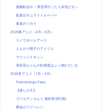
無職転生III ～異世界行ったら本気だす～
鎧真伝サムライトルーパー
黄泉のツガイ
2026春アニメ（4月～6月）
スノウボールアース
とんがり帽子のアトリエ
マリッジトキシン
茉莉花ちゃんの好感度はぶっ壊れている
2026冬アニメ（1月～3月）
Fate/strange Fake
【推しの子】
ゴールデンカムイ 最終章(第5期)
葬送のフリーレン