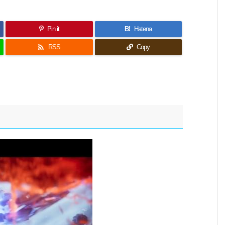
Pin it
B!
Hatena

RSS
Copy