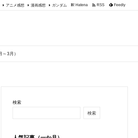

アニメ感想
漫画感想
ガンダム
Hatena
Feedly
RSS
B!
1月～3月）
検索
検索
人気記事（一か月）