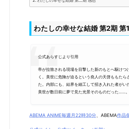
わたしの幸せな結婚 第二期 感想
わたしの幸せな結婚 第2期 
公式あらすじより引用
帝が拉致される現場を目撃した新のもとへ駆けつ
く。美世に危険が迫るという堯人の天啓ももたら
た。内部にも、結界を細工して招き入れた者がい
美世が数日前に夢で見た光景そのものだった……
ABEMA ANIME毎週月22時30分
、ABEMA
作品