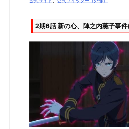
公式サイト
、
公式ツイッター（外部）
2期6話 新の心、陣之内薫子事件