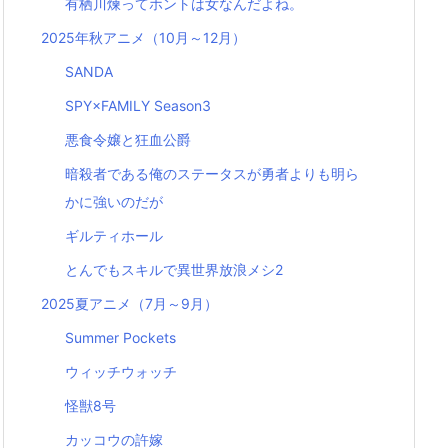
有栖川煉ってホントは女なんだよね。
2025年秋アニメ（10月～12月）
SANDA
SPY×FAMILY Season3
悪食令嬢と狂血公爵
暗殺者である俺のステータスが勇者よりも明ら
かに強いのだが
ギルティホール
とんでもスキルで異世界放浪メシ2
2025夏アニメ（7月～9月）
Summer Pockets
ウィッチウォッチ
怪獣8号
カッコウの許嫁