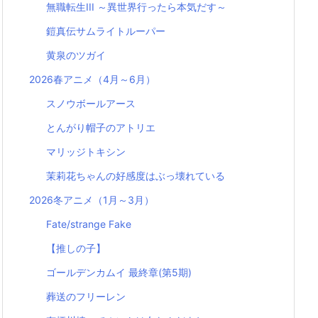
無職転生III ～異世界行ったら本気だす～
鎧真伝サムライトルーパー
黄泉のツガイ
2026春アニメ（4月～6月）
スノウボールアース
とんがり帽子のアトリエ
マリッジトキシン
茉莉花ちゃんの好感度はぶっ壊れている
2026冬アニメ（1月～3月）
Fate/strange Fake
【推しの子】
ゴールデンカムイ 最終章(第5期)
葬送のフリーレン