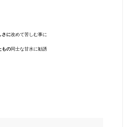
しさに
改めて苦しむ事に
たもの
同士な甘水に勧誘