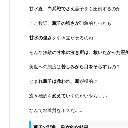
甘水直、
白兵戦でさえ
薫子をも圧倒するのか
ここ数話、
薫子の強さが
印象的だったも
甘水の強さ
を引き立たせるのね
そんな無敵の
甘水の泣き所は、救いたかった澄
美世への態度は
苦しみから目をそらす
もの？
とまれ
薫子は救われ、新が
標的に
次々
標的を
変えていく
のがいやらしい
なんて粘着質なボスだ……
薫子の悲劇、副次的な結果