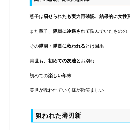
薫子は
罰せられたも実力再確認、結果的に女性
また薫子、
隊員に冷遇されて
悩んでいたものの
その
隊員・隊長に救われる
とは因果
美世も、
初めての友達と
お別れ
初めての
楽しい年末
美世が救われていく様が微笑ましい
狙われた薄刃新