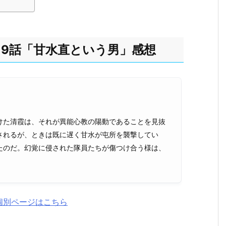
第19話「甘水直という男」感想
けた清霞は、それが異能心教の陽動であることを見抜
されるが、ときは既に遅く甘水が屯所を襲撃してい
たのだ。幻覚に侵された隊員たちが傷つけ合う様は、
。
個別ページはこちら