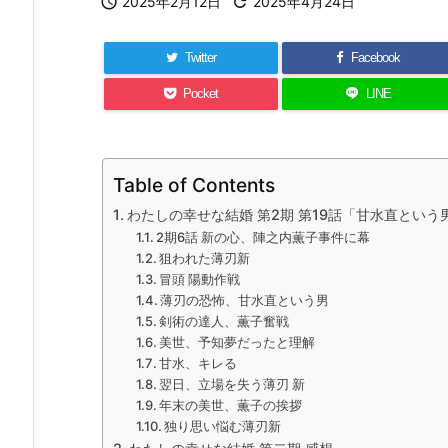

2025年2月12日

2025年4月24日
Twitter
Facebook
Pocket
LINE
Table of Contents
わたしの幸せな結婚 第2期 第19話「甘水直という
2期6話 新の心、陣之内薫子事件に幕
狙われた薄刃新
冒頭 陽動作戦
薄刃の恐怖、甘水直という男
剣術の達人、薫子奮戦
美世、予知夢だったと理解
甘水、キレる
翌日、立場を失う薄刃 新
年末の美世、薫子の挨拶
独り思い悩む薄刃新