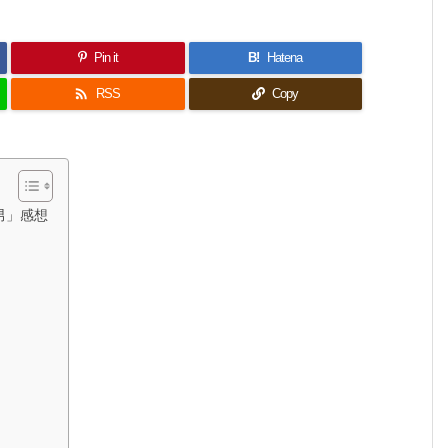
Pin it
B!
Hatena

RSS
Copy
男」感想