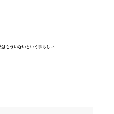
美はもういない
という事らしい