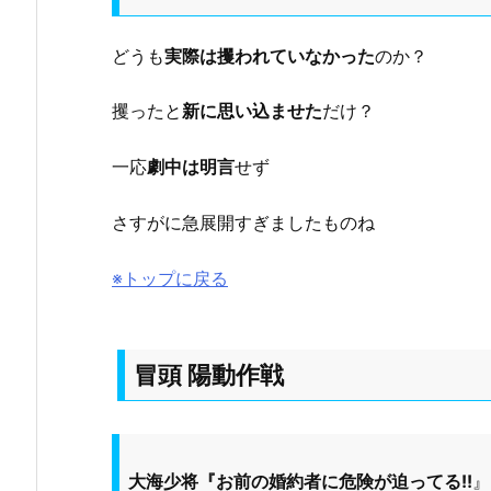
どうも
実際は攫われていなかった
のか？
攫ったと
新に思い込ませた
だけ？
一応
劇中は明言
せず
さすがに急展開すぎましたものね
※トップに戻る
冒頭 陽動作戦
大海少将『お前の婚約者に危険が迫ってる!!
』