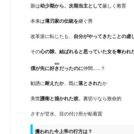
新は
幼少期から、次期当主として
厳しく教育
本来は
薄刃家の伝統を
継ぐ男
改革派に転じたも、
自分がやってきたことの虚
その
心の隙、結ばれると思っていた女を奪われ
BSS
僕が先に好きだったのに
仲間……？
勧誘に
耐えたか
、既に
落とされた
か
美世
護衛と描かれた彼、
裏切りなら致命的
さすが甘水、目の付け所が粘着質
攫われた今上帝の行方は？