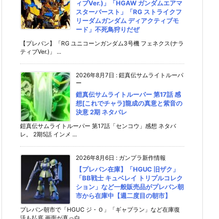
ィブVer.)」「HGAW ガンダムエアマ
スターバースト」「RG ストライクフ
リーダムガンダム ディアクティブモ
ード」不死鳥狩りだぜ
【プレバン】「RG ユニコーンガンダム3号機 フェネクス(ナラ
ティブVer.)」 ...
2026年8月7日
:
鎧真伝サムライトルーパ
ー
鎧真伝サムライトルーパー 第17話 感
想[これでチャラ]龍成の真意と紫音の
決意 2期 ネタバレ
鎧真伝サムライトルーパー 第17話「センコウ」感想 ネタバ
レ。 2期5話 インメ ...
2026年8月6日
:
ガンプラ新作情報
【プレバン在庫】「HGUC 旧ザク」
「BB戦士 キュベレイ トリプルコレク
ション」など一般販売品がプレバン朝
市から在庫中【週二度目の朝市】
プレバン朝市で「HGUC ジ・Ｏ」「ギャプラン」など在庫復
活も払底 画面が真っ白 ...