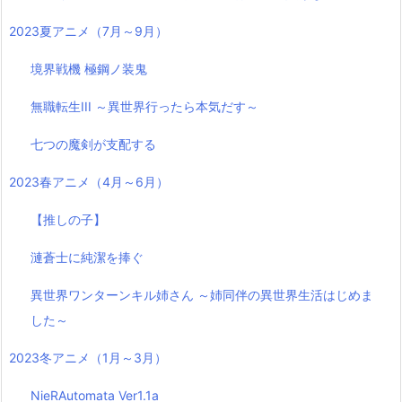
2023夏アニメ（7月～9月）
境界戦機 極鋼ノ装鬼
無職転生III ～異世界行ったら本気だす～
七つの魔剣が支配する
2023春アニメ（4月～6月）
【推しの子】
漣蒼士に純潔を捧ぐ
異世界ワンターンキル姉さん ～姉同伴の異世界生活はじめま
した～
2023冬アニメ（1月～3月）
NieRAutomata Ver1.1a