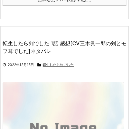
記事を読む
ハーレムきゃんぷ ...
転生したら剣でした 1話 感想[CV三木眞一郎の剣とモ
フ耳でした]ネタバレ

2022年12月15日

転生したら剣でした