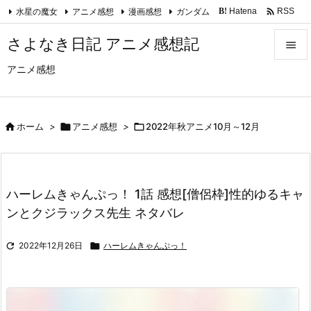

水星の魔女
アニメ感想
漫画感想
ガンダム
Hatena
RSS
B!
Feedly
さよなき日記 アニメ感想記

アニメ感想

メニュ

サイド

ホーム
>

アニメ感想
>

2022年秋アニメ10月～12月

前へ

ハーレムきゃんぷっ！ 1話 感想[僧侶枠]性的ゆるキャ
次へ
ンとクジラックス先生 ネタバレ

検索

2022年12月26日

ハーレムきゃんぷっ！