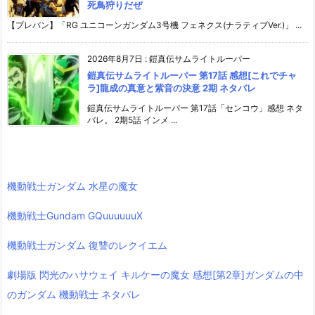
死鳥狩りだぜ
【プレバン】「RG ユニコーンガンダム3号機 フェネクス(ナラティブVer.)」 ...
2026年8月7日
:
鎧真伝サムライトルーパー
鎧真伝サムライトルーパー 第17話 感想[これでチャ
ラ]龍成の真意と紫音の決意 2期 ネタバレ
鎧真伝サムライトルーパー 第17話「センコウ」感想 ネタ
バレ。 2期5話 インメ ...
機動戦士ガンダム 水星の魔女
機動戦士Gundam GQuuuuuuX
機動戦士ガンダム 復讐のレクイエム
劇場版 閃光のハサウェイ キルケーの魔女 感想[第2章]ガンダムの中
のガンダム 機動戦士 ネタバレ