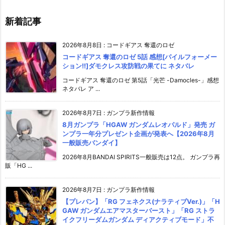
新着記事
2026年8月8日
:
コードギアス 奪還のロゼ
コードギアス 奪還のロゼ 5話 感想[パイルフォーメー
ション!!]ダモクレス攻防戦の果てに ネタバレ
コードギアス 奪還のロゼ 第5話「光芒 -Damocles-」感想
ネタバレ ア ...
2026年8月7日
:
ガンプラ新作情報
8月ガンプラ「HGAW ガンダムレオパルド」発売 ガ
ンプラ一年分プレゼント企画が発表へ【2026年8月
一般販売バンダイ】
2026年8月BANDAI SPIRITS一般販売は12点。 ガンプラ再
販「HG ...
2026年8月7日
:
ガンプラ新作情報
【プレバン】「RG フェネクス(ナラティブVer.)」「H
GAW ガンダムエアマスターバースト」「RG ストラ
イクフリーダムガンダム ディアクティブモード」不