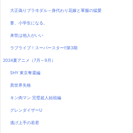
大正偽りブラヰダル～身代わり花嫁と軍服の猛愛
妻、小学生になる。
来世は他人がいい
ラブライブ！スーパースター!!第3期
2024夏アニメ（7月～9月）
SHY 東京奪還編
異世界失格
キン肉マン 完璧超人始祖編
グレンダイザーU
逃げ上手の若君