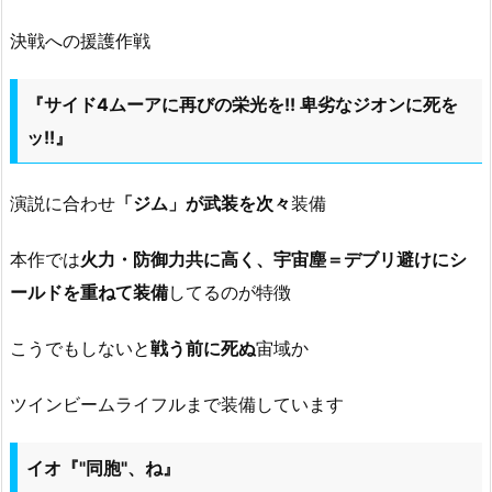
決戦への援護作戦
『サイド4ムーアに再びの栄光を!! 卑劣なジオンに死を
ッ!!』
演説に合わせ
「ジム」が武装を次々
装備
本作では
火力・防御力共に高く、宇宙塵＝デブリ避けにシ
ールドを重ねて装備
してるのが特徴
こうでもしないと
戦う前に死ぬ
宙域か
ツインビームライフルまで装備しています
イオ『"同胞"、ね』