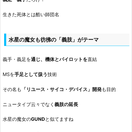
生きた死体とは酷い師団名
水星の魔女も彷彿の「義肢」がテーマ
義手・義足を
通じ、機体とパイロットを
直結
MSを
手足として扱う
技術
その名も
「リユース・サイコ・デバイス」開発
も目的
ニュータイプ云々でなく
義肢の延長
水星の魔女の
GUND
と似てますね