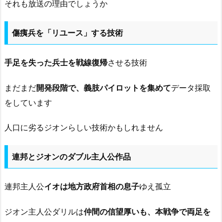
それも放送の理由でしょうか
傷痍兵を「リユース」する技術
手足を失った兵士を戦線復帰
させる技術
まだまだ
開発段階で、義肢パイロットを集めて
データ採取
をしています
人口に劣るジオンらしい技術かもしれません
連邦とジオンのダブル主人公作品
連邦主人公
イオは地方政府首相の息子
ゆえ孤立
ジオン主人公ダリルは
仲間の信望厚いも、本戦争で両足を