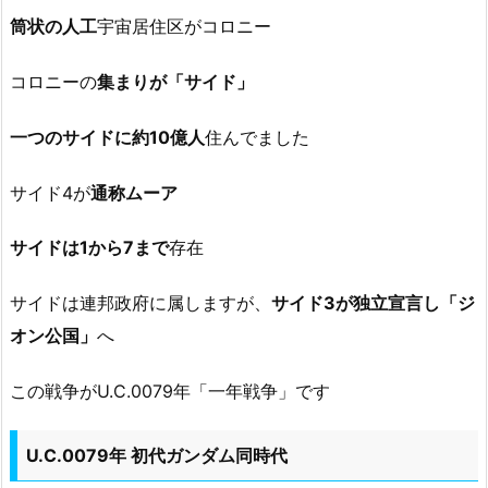
筒状の人工
宇宙居住区がコロニー
コロニーの
集まりが「サイド」
一つのサイドに約10億人
住んでました
サイド4が
通称ムーア
サイドは1から7まで
存在
サイドは連邦政府に属しますが、
サイド3が独立宣言し「ジ
オン公国」
へ
この戦争がU.C.0079年「一年戦争」です
U.C.0079年 初代ガンダム同時代