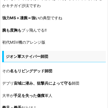
かキチガイ沙汰ですわ
強力MS＋凄腕＝強い
の典型ですね
腕も度胸も
ブッ飛んでる!!
初代MSV機のアレンジ版
ジオン軍スナイパー師団
その
名もリビングデッド師団
デブリ
宙域に潜み、狙撃兵によって守る
師団
大半が
手足を失った傷痍
軍人
義足・義手
だらけ！