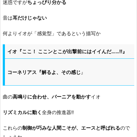
迷惑ですが
ちょっぴり分かる
音は
耳だけじゃない
何よりイオが「感覚型」であるという描写か
イオ『ここ！ ここンとこが出撃前にはイイんだ……!!』
コーネリアス『解るよ、その感じ
』
曲の
高鳴りに合わせ、バーニアを動かす
イオ
リズミカルに動く
全身の推進器!!
これらの
制御が巧みな人間こそが、エースと呼ばれる
ので
しょうね