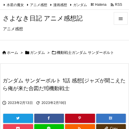

水星の魔女
アニメ感想
漫画感想
ガンダム
Hatena
RSS
B!
Feedly
さよなき日記 アニメ感想記

アニメ感想

メニュ

サイド

ホーム
>

ガンダム
>

機動戦士ガンダム サンダーボルト

前へ

ガンダム サンダーボルト 1話 感想[ジャズが聞こえた
次へ
ら俺が来た合図だ!!]機動戦士

検索

2023年2月13日

2023年2月19日
B!

Copy