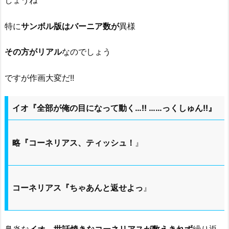
特に
サンボル版はバーニア数が
異様
その方がリアル
なのでしょう
ですが作画大変だ!!
イオ『全部が俺の目になって動く…!! ……っくしゅん!!』
略『コーネリアス、ティッシュ！
』
コーネリアス『ちゃあんと返せよっ
』
鼻炎な
イオ、世話焼きなコーネリアスが数えきれず
繰り返