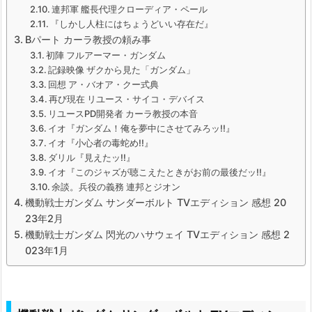
連邦軍 艦長代理クローディア・ペール
『しかし人柱にはちょうどいい存在だ』
Bパート カーラ教授の頼み事
初陣 フルアーマー・ガンダム
記録映像 ザクから見た「ガンダム」
回想 ア・バオア・クー式典
再び現在 リユース・サイコ・デバイス
リユースPD開発者 カーラ教授の本音
イオ『ガンダム！俺を夢中にさせてみろッ!!』
イオ『小心者の毒蛇め!!』
ダリル『見えたッ!!』
イオ『このジャズが聴こえたときがお前の最後だッ!!』
余談。兵役の義務 連邦とジオン
機動戦士ガンダム サンダーボルト TVエディション 感想 20
23年2月
機動戦士ガンダム 閃光のハサウェイ TVエディション 感想 2
023年1月