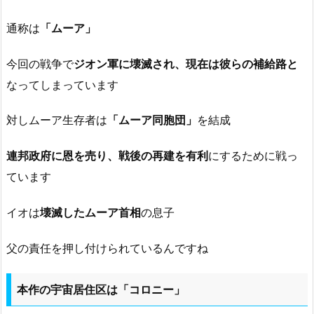
通称は
「ムーア」
今回の戦争で
ジオン軍に壊滅され、現在は彼らの補給路と
なってしまっています
対しムーア生存者は
「ムーア同胞団」
を結成
連邦政府に恩を売り、戦後の再建を有利
にするために戦っ
ています
イオは
壊滅したムーア首相
の息子
父の責任を押し付けられているんですね
本作の宇宙居住区は「コロニー」