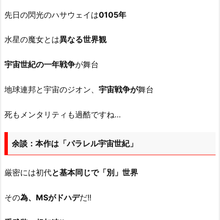
先日の閃光のハサウェイは
0105年
水星の魔女とは
異なる世界観
宇宙世紀の一年戦争
が舞台
地球連邦と宇宙のジオン、
宇宙戦争が
舞台
死もメンタリティも過酷ですね…
余談：本作は「パラレル宇宙世紀」
厳密には初代
と基本同じで「別」
世界
その
為、MSがドハデ
だ!!