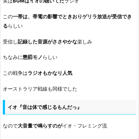
実は
BGMはイオの聴いてた
ラジオ
この
一帯は、帯電の影響でときおりゲリラ放送が受信でき
る
らしい
受信し
記録した音源がささやかな
楽しみ
ちなみに
懲罰モノ
らしい
この戦争は
ラジオもかなり人気
オーストラリア戦線も同様でした
イオ『音は体で感じるもんだっ』
なので
大音量で鳴らすのが
イオ・フレミング流