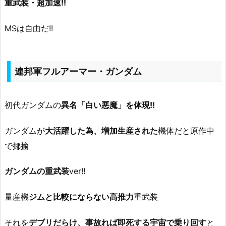
重武装・超加速!!
MSは自由だ!!
連邦軍フルアーマー・ガンダム
初代ガンダムの
異名「白い悪魔」を体現!!
ガンダムが
大活躍した為、増加生産された
機体だと原作中
で揶揄
ガンダムの重武装
ver!!
量産機
ジムと比較にならない高推力
重武装
それを
デブリだらけ、事故れば即死する宇宙で乗り回す
と