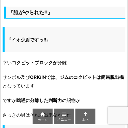
『誰がやられた!!』
『イオ少尉ですっ!!
』
幸い
コクピットブロックが
分離
サンボル及び
ORIGINでは、ジムのコクピットは簡易脱出機
となっています
ですが
咄嗟に分離した判断力
の賜物か



さっきの男はそれが出来なかった
メニュー
上へ
ホーム