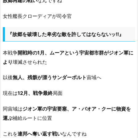
故郷再建の戦い
なんですね
女性艦長クローディアが司令官
『故郷を破壊した卑劣な敵を許してはならないッ!!』
本戦争
開戦時の1月、ムーアという宇宙都市群がジオン軍に
より
壊滅させられた
以後
無人、残骸が漂うサンダーボルト
宙域へ
現在は
12月、戦争最終
局面
同宙域は
ジオン軍の宇宙要塞、ア・バオア・クーに物資を
運ぶ
補給ルートに位置
これを
連邦へ奪い返す戦い
なんですね