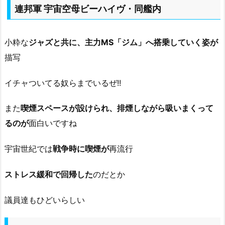
連邦軍 宇宙空母ビーハイヴ・同艦内
小粋な
ジャズと共に、主力MS「ジム」へ搭乗していく姿が
描写
イチャついてる奴らまでいるぜ!!
また
喫煙スペースが設けられ、排煙しながら吸いまくって
るのが
面白いですね
宇宙世紀では
戦争時に喫煙が
再流行
ストレス緩和で回帰した
のだとか
議員達もひどいらしい