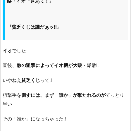
略・イオ『さあて！
』
『貧乏くじは誰だぁッ!!
』
イオ
でした
直後、
敵の狙撃によってイオ機が大破
・爆散!!
いやねえ
貧乏くじ
って!!
狙撃手を
倒すには、まず「誰か」が撃たれるのが
てっとり
早い
その「誰か」になっちゃった!!