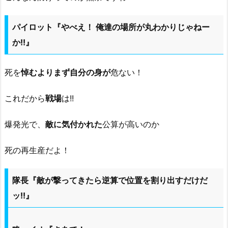
パイロット『やべえ！ 俺達の場所が丸わかりじゃねー
か!!』
死を
悼むよりまず自分の身が
危ない！
これだから
戦場
は!!
爆発光で、
敵に気付かれた
公算が高いのか
死の再生産だよ！
隊長『敵が撃ってきたら逆算で位置を割り出すだけだ
ッ!!』