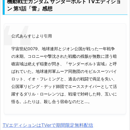
機動戦士ガンダム サンダーボルト TVエディショ
ン 第1話「雷」感想
公式あらすじより引用
宇宙世紀0079、地球連邦とジオン公国が戦った一年戦争
の末期。コロニーや撃沈された戦艦の残骸が無数に漂う暗
礁宙域は絶えず稲妻が閃き、『サンダーボルト宙域』と呼
ばれていた。地球連邦軍ムーア同胞団のモビルスーツパイ
ロット、イオ・フレミングと、過去の戦闘で両足を失い、
公国軍リビング・デッド師団でエーススナイパーとして活
躍するダリル・ローレンツは、戦場で対峙した時、互いに
悟る。ふたりは、殺し合う宿命なのだと…。
TVエディションはTVerで期間限定無料配信