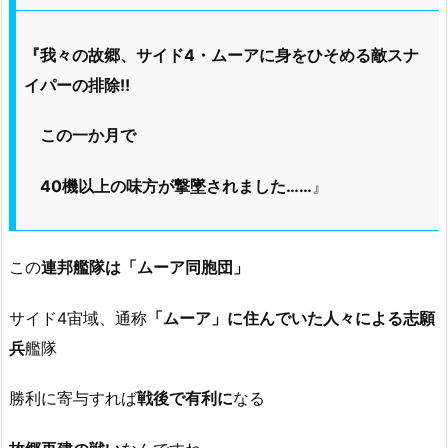
『我々の故郷、サイド4・ムーアに身をひそめる敵スナ
イパーの排除!!
この一か月で
40機以上の味方が撃墜されました……
』
この
連邦艦隊は「ムーア同胞団」
サイド4宙域、通称
「ムーア」に住んでいた人々による志願
兵
艦隊
勝利に寄与すれば
戦後で有利に
なる