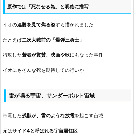
原作では「死なせる為」と明確に描写
イオの
連勝を見て焦る姿
すら描かれました
たとえば
二次大戦前の「爆弾三勇士」
特攻した
若者が賞賛、映画や歌
にもなった事件
イオにもそんな死を期待しての行いか
雷が鳴る宇宙、サンダーボルト宙域
帯電した
残骸が、雷のような放電
を起こす宙域
元は
サイド4と呼ばれる宇宙居住
区