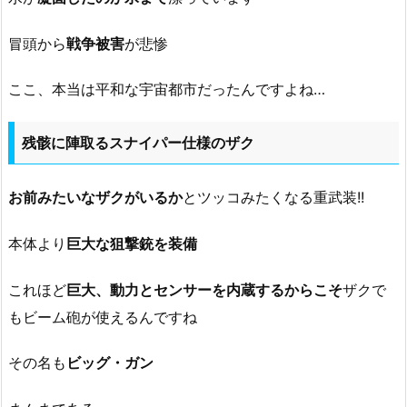
冒頭から
戦争被害
が悲惨
ここ、本当は平和な宇宙都市だったんですよね…
残骸に陣取るスナイパー仕様のザク
お前みたいなザクがいるか
とツッコみたくなる重武装!!
本体より
巨大な狙撃銃を装備
これほど
巨大、動力とセンサーを内蔵するからこそ
ザクで
もビーム砲が使えるんですね
その名も
ビッグ・ガン