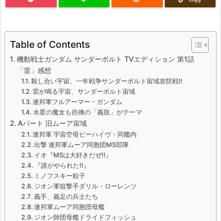
Table of Contents
機動戦士ガンダム サンダーボルト TVエディション 第1話
「雷」感想
殺し合い宇宙、一年戦争サンダーボルト宙域攻防戦!!
雷が鳴る宇宙、サンダーボルト宙域
連邦軍フルアーマー・ガンダム
水星の魔女も彷彿の「義肢」がテーマ
Aパート 旧ムーア宙域
連邦軍 宇宙空母ビーハイヴ・同艦内
出撃 連邦軍ムーア同胞団MS部隊
イオ『MSは大好きだぜ!!』
『誰がやられた!!』
ミノフスキー粒子
ジオン軍狙撃手ダリル・ローレンツ
義手、義足の兵士たち
連邦軍ムーア同胞団母艦
ジオン師団母艦ドライドフィッシュ