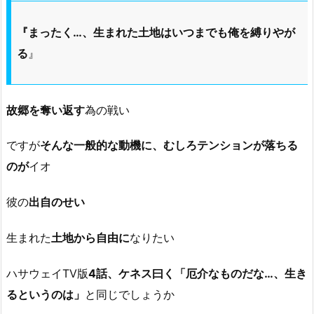
『まったく…、生まれた土地はいつまでも俺を縛りやが
る
』
故郷を奪い返す
為の戦い
ですが
そんな一般的な動機に、むしろテンションが落ちる
のが
イオ
彼の
出自のせい
生まれた
土地から自由に
なりたい
ハサウェイTV版
4話、ケネス曰く「厄介なものだな…、生き
るというのは」
と同じでしょうか