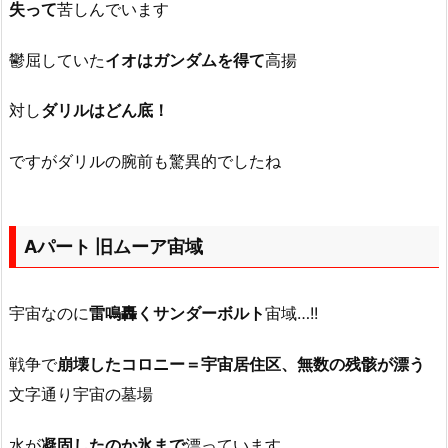
失って
苦しんでいます
鬱屈していた
イオはガンダムを得て
高揚
対し
ダリルはどん底！
ですがダリルの腕前も驚異的でしたね
Aパート 旧ムーア宙域
宇宙なのに
雷鳴轟くサンダーボルト
宙域…!!
戦争で
崩壊したコロニー＝宇宙居住区、無数の残骸が漂う
文字通り宇宙の墓場
水が
凝固したのか氷まで
漂っています