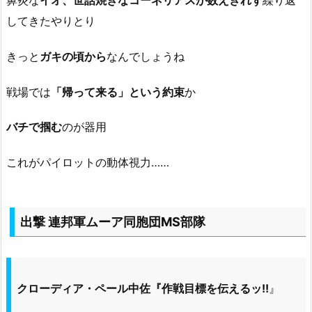
してきたやりとり
きっと
ガキの頃から
なんでしょうね
戦場では
「帰って来る」という約束
か
バチで掴む
のが器用
これがパイロットの動体視力……
出撃 連邦軍ムーア同胞団MS部隊
クローディア・ペール中佐『作戦目標を伝えるッ!!
』