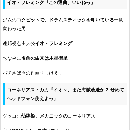
イオ・フレミング『この選曲、いいねっ』
ジムの
コクピットで、ドラムスティックを叩いている
一風
変わった男
連邦視点主人公
イオ・フレミング
ちなみに
名前の由来は木星衛星
バチさばきの作画すっげえ!!
コーネリアス・カカ『イオ～、また海賊放送か？ せめて
ヘッドフォン使えよっ」
ツッコむ
幼馴染、メカニックの
コーネリアス