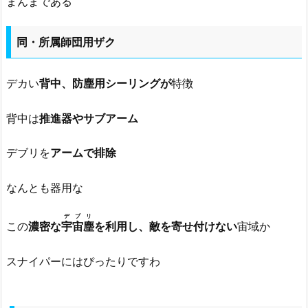
まんまである
同・所属師団用ザク
デカい
背中、防塵用シーリングが
特徴
背中は
推進器やサブアーム
デブリを
アームで排除
なんとも器用な
デブリ
この
濃密な
宇宙塵
を利用し、敵を寄せ付けない
宙域か
スナイパーにはぴったりですわ