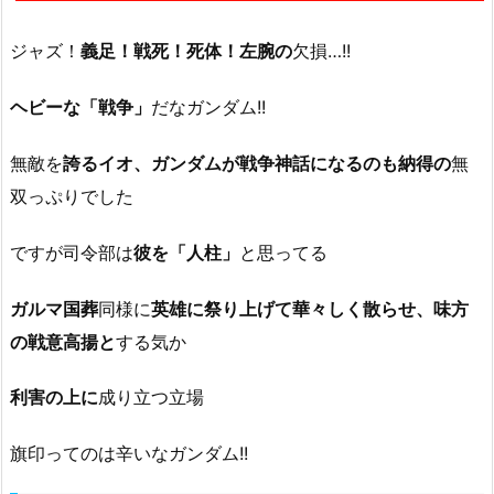
ジャズ！
義足！戦死！死体！左腕の
欠損…!!
ヘビーな「戦争」
だなガンダム!!
無敵を
誇るイオ、ガンダムが戦争神話になるのも納得の
無
双っぷりでした
ですが司令部は
彼を「人柱」
と思ってる
ガルマ国葬
同様に
英雄に祭り上げて華々しく散らせ、味方
の戦意高揚と
する気か
利害の上に
成り立つ立場
旗印ってのは辛いなガンダム!!