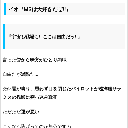
イオ『MSは大好きだぜ!!』
『宇宙も戦場も!! ここは自由だッ!!
』
言った
傍から味方がひとり
殉職
自由だが
過酷
だ…
突然
雷が鳴り、思わず目を閉じたパイロットが巡洋艦サラ
ミスの残骸に突っ込み
戦死
ただただ
運が悪い
こんなん防げってのが無茶ですわ