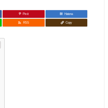
Pin it
B!
Hatena

RSS
Copy