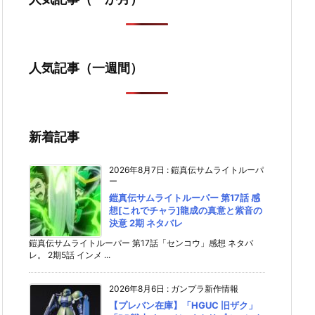
人気記事（一週間）
新着記事
2026年8月7日
:
鎧真伝サムライトルーパ
ー
鎧真伝サムライトルーパー 第17話 感
想[これでチャラ]龍成の真意と紫音の
決意 2期 ネタバレ
鎧真伝サムライトルーパー 第17話「センコウ」感想 ネタバ
レ。 2期5話 インメ ...
2026年8月6日
:
ガンプラ新作情報
【プレバン在庫】「HGUC 旧ザク」