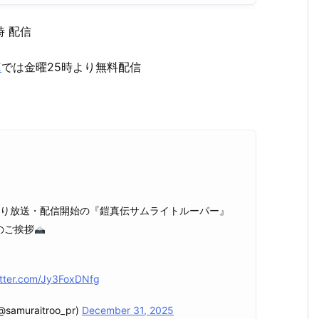
時 配信
E
では金曜25時より無料配信
日より放送・配信開始の『鎧真伝サムライトルーパー』
のご挨拶
itter.com/Jy3FoxDNfg
raitroo_pr)
December 31, 2025