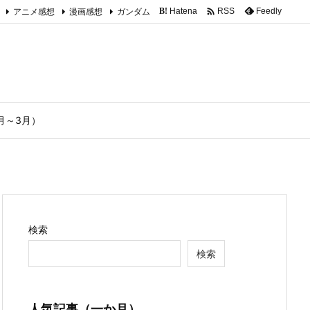

アニメ感想
漫画感想
ガンダム
Hatena
Feedly
RSS
B!
1月～3月）
検索
検索
人気記事（一か月）