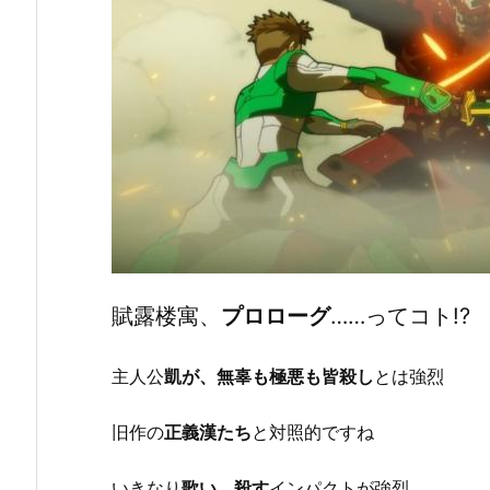
賦露楼寓、
プロローグ
……ってコト!?
主人公
凱が、無辜も極悪も皆殺し
とは強烈
旧作の
正義漢たち
と対照的ですね
いきなり
歌い、殺す
インパクトが強烈