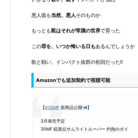
悪人面も
当然、悪人
そのものか
もっとも
凱はそれが常識の世界
で育った
この
罪を、いつか悔いる日も
あるんでしょうか
歌と戦い、インパクト抜群の初回だった!!
Amazonでも追加契約で視聴可能
【
#30MF
新商品公開
】
3月発売予定
30MF 鎧真伝サムライトルーパー 灼熱のガイ