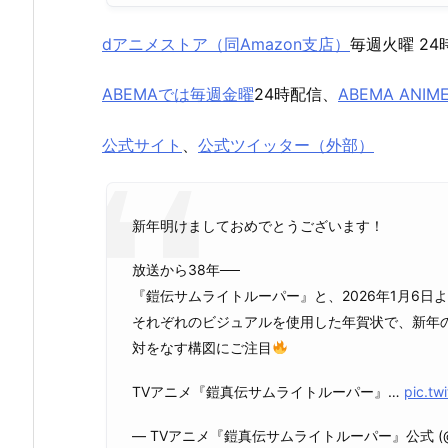
dアニメストア（同Amazon支店）
毎週火曜 24
ABEMAでは毎週金曜
24時配信、
ABEMA ANIM
公式サイト
、
公式ツイッター（外部）
新年明けましておめでとうございます！
放送から38年──
『鎧伝サムライトルーパー』と、2026年1月6
それぞれのビジュアルを使用した年賀状で、新年
対をなす構図にご注目
TVアニメ『鎧真伝サムライトルーパー』…
pic.tw
— TVアニメ『鎧真伝サムライトルーパー』公式 (@samu