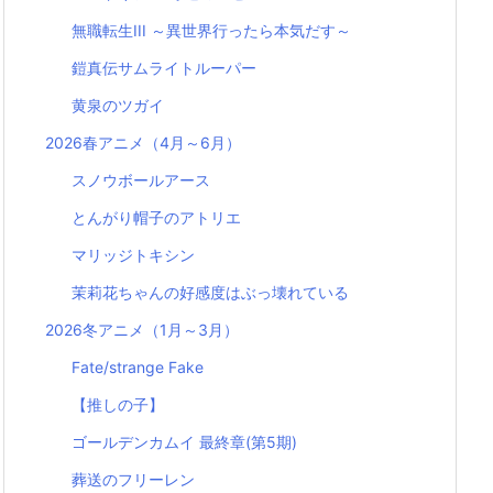
無職転生III ～異世界行ったら本気だす～
鎧真伝サムライトルーパー
黄泉のツガイ
2026春アニメ（4月～6月）
スノウボールアース
とんがり帽子のアトリエ
マリッジトキシン
茉莉花ちゃんの好感度はぶっ壊れている
2026冬アニメ（1月～3月）
Fate/strange Fake
【推しの子】
ゴールデンカムイ 最終章(第5期)
葬送のフリーレン