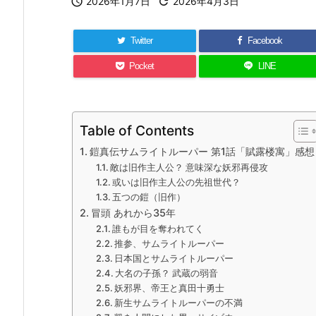

2026年1月7日

2026年4月3日
Twitter
Facebook
Pocket
LINE
Table of Contents
鎧真伝サムライトルーパー 第1話「賦露楼寓」感想
敵は旧作主人公？ 意味深な妖邪再侵攻
或いは旧作主人公の先祖世代？
五つの鎧（旧作）
冒頭 あれから35年
誰もが目を奪われてく
推参、サムライトルーパー
日本国とサムライトルーパー
大名の子孫？ 武蔵の弱音
妖邪界、帝王と真田十勇士
新生サムライトルーパーの不満