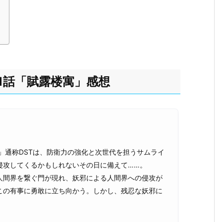
1話「賦露楼寓」感想
」通称DSTは、防衛力の強化と次世代を担うサムライ
侵攻してくるかもしれないその日に備えて……。
人間界を繋ぐ門が現れ、妖邪による人間界への侵攻が
この有事に勇敢に立ち向かう。しかし、残忍な妖邪に