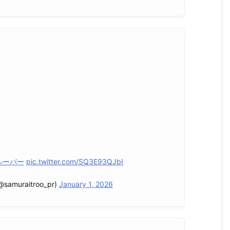
ルーパー
pic.twitter.com/SQ3E93QJbI
raitroo_pr)
January 1, 2026