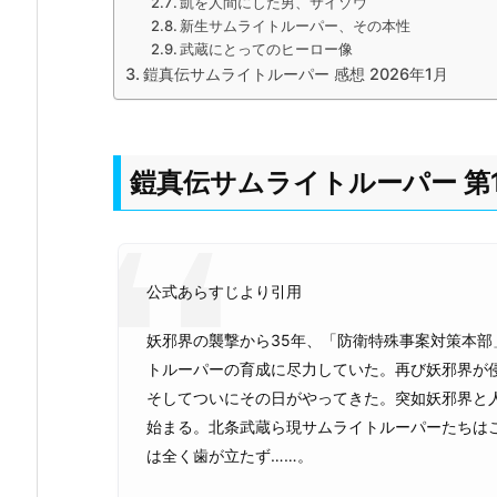
凱を人間にした男、サイゾウ
新生サムライトルーパー、その本性
武蔵にとってのヒーロー像
鎧真伝サムライトルーパー 感想 2026年1月
鎧真伝サムライトルーパー 第
公式あらすじより引用
妖邪界の襲撃から35年、「防衛特殊事案対策本部
トルーパーの育成に尽力していた。再び妖邪界が
そしてついにその日がやってきた。突如妖邪界と
始まる。北条武蔵ら現サムライトルーパーたちは
は全く歯が立たず……。