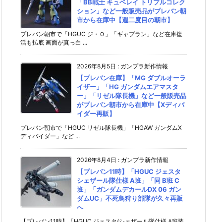
「BB戦士 キュベレイ トリプルコレク
ション」など一般販売品がプレバン朝
市から在庫中【週二度目の朝市】
プレバン朝市で「HGUC ジ・Ｏ」「ギャプラン」など在庫復
活も払底 画面が真っ白 ...
2026年8月5日
:
ガンプラ新作情報
【プレバン在庫】「MG ダブルオーラ
イザー」「HG ガンダムエアマスタ
ー」「リゼル隊長機」など一般販売品
がプレバン朝市から在庫中【Xディバ
イダー再販】
プレバン朝市で「HGUC リゼル隊長機」「HGAW ガンダムX
ディバイダー」など ...
2026年8月4日
:
ガンプラ新作情報
【プレバン11時】「HGUC ジェスタ
シェザール隊仕様 A班」「同 B班 C
班」「ガンダムデカールDX 06 ガン
ダムUC」不死鳥狩り部隊が久々再販
へ
【プレバン11時】「HGUC ジェスタ(シェザール隊仕様 A班装