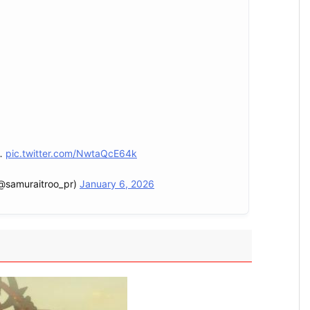
…
pic.twitter.com/NwtaQcE64k
raitroo_pr)
January 6, 2026