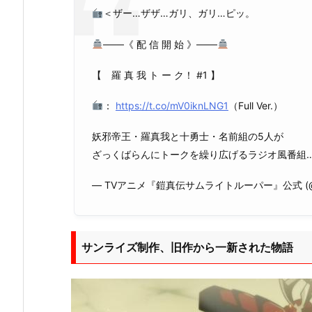
＜ザー…ザザ…ガリ、ガリ…ピッ。
───《 配 信 開 始 》───
【 羅 真 我 ト ー ク！ #1 】
：
https://t.co/mV0iknLNG1
（Full Ver.）
妖邪帝王・羅真我と十勇士・名前組の5人が
ざっくばらんにトークを繰り広げるラジオ風番組
— TVアニメ『鎧真伝サムライトルーパー』公式 (@samu
サンライズ制作、旧作から一新された物語