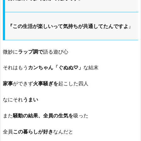
『この生活が楽しいって気持ちが共通してたんですよ
』
微妙に
ラップ調で
語る遊び心
それはもう
カンちゃん「ぐぬぬ♡」
な結末
家事
ができず
火事騒ぎを
起こした四人
なにそれ
うまい
また
騒動の結果、全員の生気を
吸った
全員
この暮らしが好き
なんだと