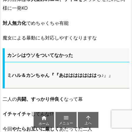
様に一発KO
対人無力化
でめちゃくちゃ有能
魔女による暴動にも対応しやすくなりますな
カンシはウソをついてなかった
ミハル＆カンちゃん『『あはははははははっ♪
』』
二人の
共闘、すっかり仲良く
なって幕
イチャイチャ
してんな!?



メニュー
上へ
ホーム
今回
やたらお互いに厳しく
あたってた二人