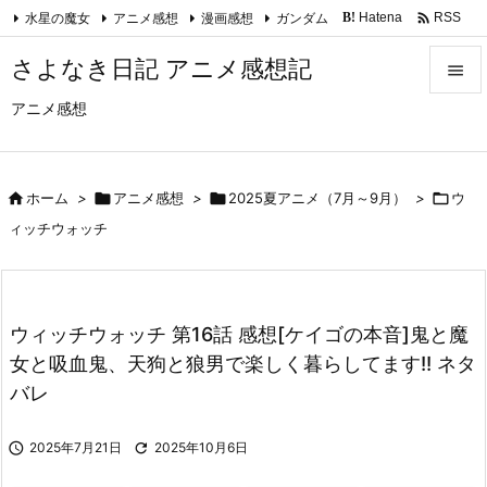

水星の魔女
アニメ感想
漫画感想
ガンダム
Hatena
RSS
B!
Feedly
さよなき日記 アニメ感想記

アニメ感想

メニュ

サイド

ホーム
>

アニメ感想
>

2025夏アニメ（7月～9月）
>

ウ

ィッチウォッチ
前へ

次へ
ウィッチウォッチ 第16話 感想[ケイゴの本音]鬼と魔

女と吸血鬼、天狗と狼男で楽しく暮らしてます!! ネタ
検索
バレ

2025年7月21日

2025年10月6日