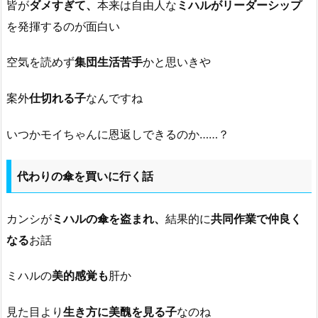
皆が
ダメすぎて、
本来は自由人な
ミハルがリーダーシップ
を発揮するのが面白い
空気を読めず
集団生活苦手
かと思いきや
案外
仕切れる子
なんですね
いつかモイちゃんに恩返しできるのか……？
代わりの傘を買いに行く話
カンシが
ミハルの傘を盗まれ、
結果的に
共同作業で仲良く
なる
お話
ミハルの
美的感覚も
肝か
見た目より
生き方に美醜を見る子
なのね