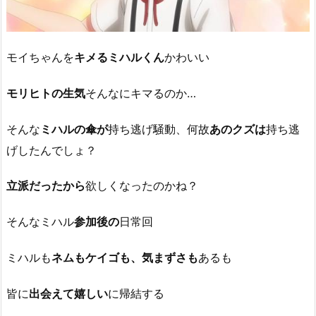
モイちゃんを
キメるミハルくん
かわいい
モリヒトの生気
そんなにキマるのか…
そんな
ミハルの傘が
持ち逃げ騒動、何故
あのクズは
持ち逃
げしたんでしょ？
立派だったから
欲しくなったのかね？
そんなミハル
参加後の
日常回
ミハルも
ネムもケイゴも、気まずさも
あるも
皆に
出会えて嬉しい
に帰結する