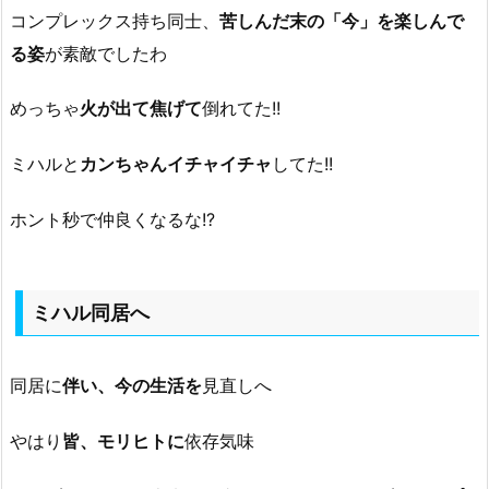
コンプレックス持ち同士、
苦しんだ末の「今」を楽しんで
る姿
が素敵でしたわ
めっちゃ
火が出て焦げて
倒れてた!!
ミハルと
カンちゃんイチャイチャ
してた!!
ホント秒で仲良くなるな!?
ミハル同居へ
同居に
伴い、今の生活を
見直しへ
やはり
皆、モリヒトに
依存気味