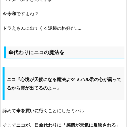
今
令和
ですよね？
ドラえもんに出てくる泥棒の格好だ……
傘代わりにニコの魔法を
ニコ『心境が天候になる魔法よ♡ ミハル君の心が曇って
るから雲が出てるのよ～
』
諦めて
傘を買いに行く
ことにしたミハル
そこで
ニコが、日傘代わりに「感情が天気に反映される」