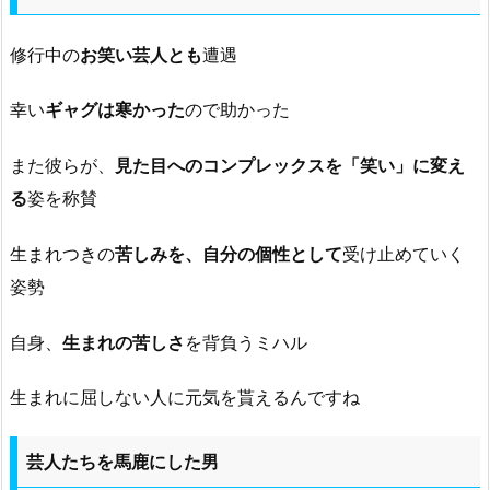
修行中の
お笑い芸人とも
遭遇
幸い
ギャグは寒かった
ので助かった
また彼らが、
見た目へのコンプレックスを「笑い」に変え
る
姿を称賛
生まれつきの
苦しみを、自分の個性として
受け止めていく
姿勢
自身、
生まれの苦しさ
を背負うミハル
生まれに屈しない人に元気を貰えるんですね
芸人たちを馬鹿にした男