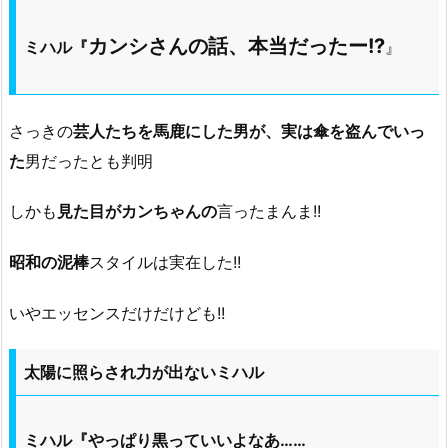
カンシさんの話、本当だったー!?
ミハル『
』
さっきの
芸人たちを馬鹿にした男が、実は傘を盗んでいっ
た
男だったとも判明
しかも
見た目がカンちゃんの
言ったまんま!!
昭和の泥棒
スタイルは実在した!!
いやエッセンスだけだけども!!
太陽に照らされ力が出ないミハル
ミハル『やっぱり黒っていいよなあ……