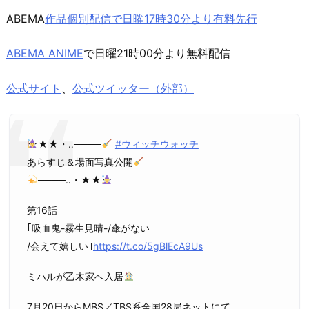
ABEMA
作品個別配信で日曜17時30分より有料先行
ABEMA ANIME
で日曜21時00分より無料配信
公式サイト
、
公式ツイッター（外部）
★★・‥────
#ウィッチウォッチ
あらすじ＆場面写真公開
────‥・★★
第16話
｢吸血鬼-霧生見晴-/傘がない
/会えて嬉しい｣
https://t.co/5gBlEcA9Us
ミハルが乙木家へ入居
7月20日からMBS／TBS系全国28局ネットにて