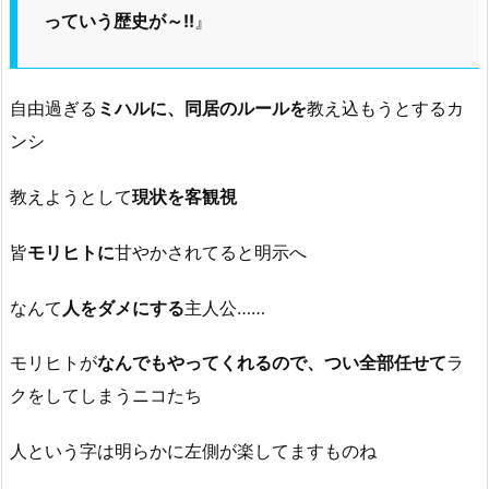
っていう歴史が～!!
』
自由過ぎる
ミハルに、同居のルールを
教え込もうとするカ
ンシ
教えようとして
現状を客観視
皆
モリヒトに
甘やかされてると明示へ
なんて
人をダメにする
主人公……
モリヒトが
なんでもやってくれるので、つい全部任せて
ラ
クをしてしまうニコたち
人という字は明らかに左側が楽してますものね