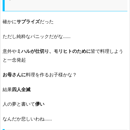
確かに
サプライズ
だった
ただし純粋なパニックだがな……
意外や
ミハルが仕切り、モリヒトのために
皆で料理しよう
と一念発起
お母さんに
料理を作るお子様かな？
結果
四人全滅
人の夢と書いて
儚い
なんだか悲しいわね……