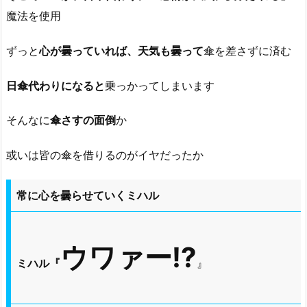
魔法を使用
ずっと
心が曇っていれば、天気も曇って
傘を差さずに済む
日傘代わりになると
乗っかってしまいます
そんなに
傘さすの面倒
か
或いは皆の傘を借りるのがイヤだったか
常に心を曇らせていくミハル
ウワァー!?
ミハル『
』