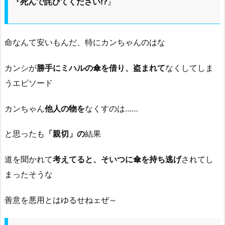
『死んで詫びてください!?
』
命なんて安いもんだ、特にカンちゃんのはな
カンシが
勝手にミハルの傘を借り、盗まれて
なくしてしま
うエピソード
カンちゃん
他人の物を
なくすのは……
と思ったも
「親切」の
結果
道を聞かれて
考えてると、そいつに傘を持ち逃げ
されてし
まったそうな
善意を悪用とはゆるせねェぜ～