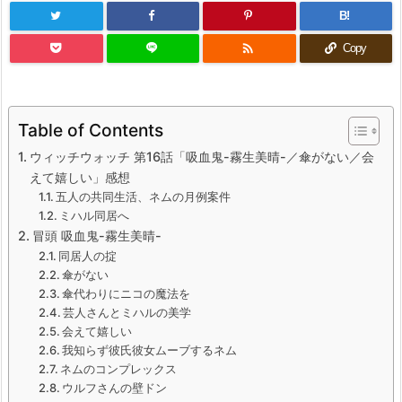
B!

Copy
Table of Contents
ウィッチウォッチ 第16話「吸血鬼-霧生美晴-／傘がない／会
えて嬉しい」感想
五人の共同生活、ネムの月例案件
ミハル同居へ
冒頭 吸血鬼-霧生美晴-
同居人の掟
傘がない
傘代わりにニコの魔法を
芸人さんとミハルの美学
会えて嬉しい
我知らず彼氏彼女ムーブするネム
ネムのコンプレックス
ウルフさんの壁ドン