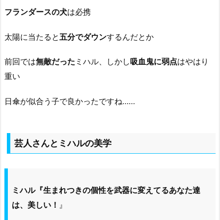
フランダースの犬
は必携
太陽に当たると
五分でダウン
するんだとか
前回では
無敵だった
ミハル、しかし
吸血鬼に弱点
はやはり
重い
日傘が似合う子で良かったですね……
芸人さんとミハルの美学
ミハル『生まれつきの個性を武器に変えてるあなた達
は、
美しい！
』