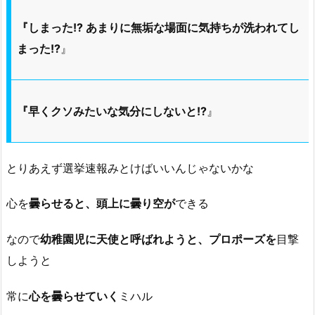
『しまった!? あまりに無垢な場面に気持ちが洗われてし
まった!?
』
『早くクソみたいな気分にしないと!?
』
とりあえず選挙速報みとけばいいんじゃないかな
心を
曇らせると、頭上に曇り空が
できる
なので
幼稚園児に天使と呼ばれようと、プロポーズを
目撃
しようと
常に
心を曇らせていく
ミハル