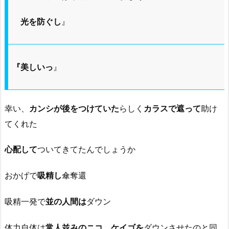
光を防ぐし
』
『美しいっ
』
幸い、
カンシが後をつけていた
らしく
カラスで遮って
助け
てくれた
心配して
ついてきてたんでしょうか
おかげで
吸精し
傘奪還
吸精一発で
並の人間は
ダウン
体力自体は
常人並みのニコ、ケイゴを
ダウンさせたのと同