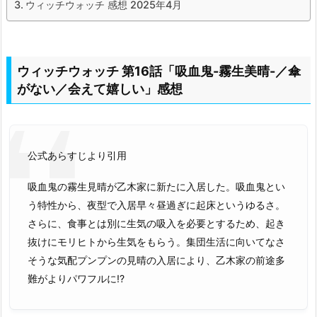
ウィッチウォッチ 感想 2025年4月
ウィッチウォッチ 第16話「吸血鬼-霧生美晴-／傘
がない／会えて嬉しい」感想
公式あらすじより引用
吸血鬼の霧生見晴が乙木家に新たに入居した。吸血鬼とい
う特性から、夜型で入居早々昼過ぎに起床というゆるさ。
さらに、食事とは別に生気の吸入を必要とするため、起き
抜けにモリヒトから生気をもらう。集団生活に向いてなさ
そうな気配プンプンの見晴の入居により、乙木家の前途多
難がよりパワフルに!?