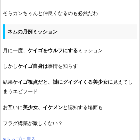
そらカンちゃんと仲良くなるのも必然だわ
ネムの月例ミッション
月に一度、
ケイゴをウルフにする
ミッション
しかし
ケイゴ自身は
事情を知らず
結果
ケイゴ視点だと、謎にグイグイくる美少女に
見えてし
まうエピソード
お互いに
美少女、イケメン
と認知する場面も
フラグ構築が激しくない？
※トップに戻る