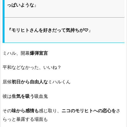
っぱいような
』
『モリヒトさんを好きだって気持ちが♡
』
ミハル、開幕
爆弾宣言
平和などなかった、いいね？
居候
初日から自由人な
ミハルくん
彼は
生気を吸う
吸血鬼
その
味から感情も
感じ取り、
ニコのモリヒトへの恋心を
さ
らっと暴露する場面も