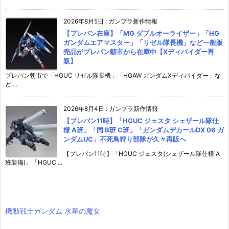
2026年8月5日
:
ガンプラ新作情報
【プレバン在庫】「MG ダブルオーライザー」「HG
ガンダムエアマスター」「リゼル隊長機」など一般販
売品がプレバン朝市から在庫中【Xディバイダー再
販】
プレバン朝市で「HGUC リゼル隊長機」「HGAW ガンダムXディバイダー」な
ど ...
2026年8月4日
:
ガンプラ新作情報
【プレバン11時】「HGUC ジェスタ シェザール隊仕
様 A班」「同 B班 C班」「ガンダムデカールDX 06 ガ
ンダムUC」不死鳥狩り部隊が久々再販へ
【プレバン11時】「HGUC ジェスタ(シェザール隊仕様 A
班装備)」「HGUC ...
機動戦士ガンダム 水星の魔女