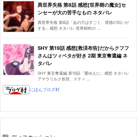
異世界失格 第8話 感想[世界樹の魔女]セ
ンセーが大の苦手なもの ネタバレ
異世界失格 第8話「あの穴はすごく、背徳の匂いが
する」感想 ネタバレ 世界樹村の ...
SHY 第19話 感想[救済布告]だからクフフ
さんはツィベタが好き 2期 東京奪還編 ネ
タバレ
SHY 東京奪還編 第19話「愛ゆえに」感想 ネタバレ
アマラリルク首領、スティ ...
にほんブログ村