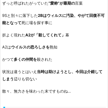
ずっと呼ばれたがっていた
“愛称”が最期の
言葉
9Sと別々に落下した
2Bはウィルスに汚染、やがて回復不可
能となって
死に場を探す事に
折よく現れた
A2が「殺してくれて」
幕
A2は
ウイルスの恐ろしさを
熟知
かつて
多くの仲間を
殺された
状況は違うとはいえ
当時は助けようとし、今回は介錯して
しまう
辺りも切ない
散々、無力さを味わった末ですものね…