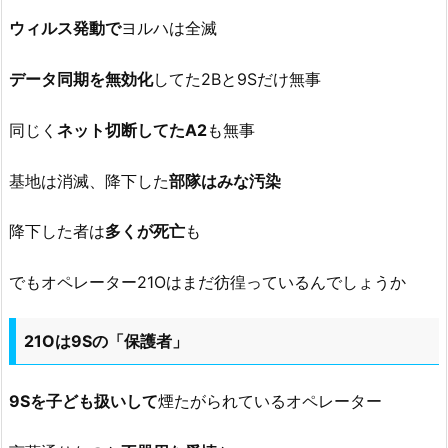
ウィルス発動で
ヨルハは全滅
データ同期を無効化
してた2Bと9Sだけ無事
同じく
ネット切断してたA2
も無事
基地は消滅、降下した
部隊はみな汚染
降下した者は
多くが死亡
も
でもオペレーター21Oはまだ彷徨っているんでしょうか
21Oは9Sの「保護者」
9Sを子ども扱いして
煙たがられているオペレーター