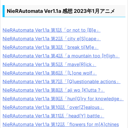
NieRAutomata Ver1.1a 感想 2023年1月アニメ
NieRAutomata Ver1.1a 第1話「or not to [B]e」
NieRAutomata Ver1.1a 第2話「city e[S]cape」
NieRAutomata Ver1.1a 第3話「break ti[M]e」
NieRAutomata Ver1.1a 第4話「a mountain too [H]igh」
NieRAutomata Ver1.1a 第5話「mave[R]ick」
NieRAutomata Ver1.1a 第6話「[L]one wolf」
NieRAutomata Ver1.1a 第7話「[Q]uestionable actions」
NieRAutomata Ver1.1a 第8話「aji wo [K]utta ?」
NieRAutomata Ver1.1a 第9話「hun[G]ry for knowledge」
NieRAutomata Ver1.1a 第10話「over[Z]ealous」
NieRAutomata Ver1.1a 第11話「head[Y] battle」
NieRAutomata Ver1.1a 第12話「flowers for m[A]chines