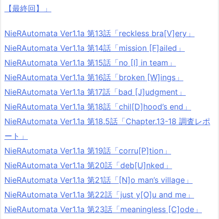
【最終回】」
NieRAutomata Ver1.1a 第13話「reckless bra[V]ery」
NieRAutomata Ver1.1a 第14話「mission [F]ailed」
NieRAutomata Ver1.1a 第15話「no [I] in team」
NieRAutomata Ver1.1a 第16話「broken [W]ings」
NieRAutomata Ver1.1a 第17話「bad [J]udgment」
NieRAutomata Ver1.1a 第18話「chil[D]hood’s end」
NieRAutomata Ver1.1a 第18.5話「Chapter.13-18 調査レポ
ート」
NieRAutomata Ver1.1a 第19話「corru[P]tion」
NieRAutomata Ver1.1a 第20話「deb[U]nked」
NieRAutomata Ver1.1a 第21話「[N]o man’s village」
NieRAutomata Ver1.1a 第22話「just y[O]u and me」
NieRAutomata Ver1.1a 第23話「meaningless [C]ode」