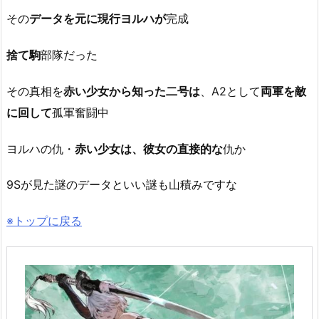
その
データを元に現行ヨルハが
完成
捨て駒
部隊だった
その真相を
赤い少女から知った二号は
、A2として
両軍を敵
に回して
孤軍奮闘中
ヨルハの仇・
赤い少女は、彼女の直接的な
仇か
9Sが見た謎のデータといい謎も山積みですな
※トップに戻る