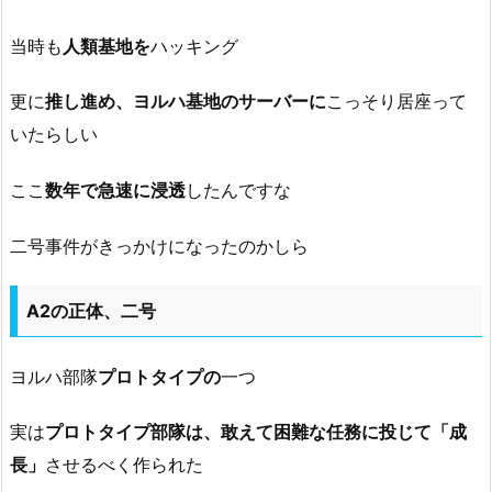
当時も
人類基地を
ハッキング
更に
推し進め、ヨルハ基地のサーバーに
こっそり居座って
いたらしい
ここ
数年で急速に浸透
したんですな
二号事件がきっかけになったのかしら
A2の正体、二号
ヨルハ部隊
プロトタイプの
一つ
実は
プロトタイプ部隊は、敢えて困難な任務に投じて「成
長」
させるべく作られた