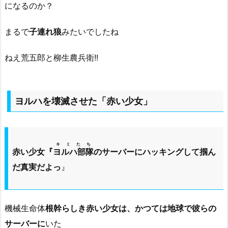
になるのか？
まるで
子連れ狼
みたいでしたね
ねえ荒五郎と柳生農兵衛!!
ヨルハを壊滅させた「赤い少女」
キミたち
赤い少女『
ヨルハ部隊
のサーバーにハッキングして掴ん
だ真実だよっ
』
機械生命体
根幹らしき赤い少女は、かつては地球で彼らの
サーバーに
いた