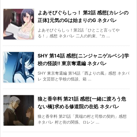
よあそびぐらしっ！ 第2話 感想[カレシの
正体]元気のGは始まりのG ネタバレ
よあそびぐらしっ！第2話「ひとこと言ってや
る！」感想 ネタバレ 二人の約束、"カ ...
SHY 第14話 感想[ニンジャニゲルベシ]学
校の怪談!! 東京奪還編 ネタバレ
SHY 東京奪還編 第14話「西よりの風」感想 ネタバ
レ 文芸部と学校の怪談、箱 ...
狼と香辛料 第21話 感想[一緒に渡ろう危
ない橋]求める修道院の在処 ネタバレ
狼と香辛料 第21話「異端の村と司祭の契約」感想
ネタバレ 村と街の関係、ロレン ...