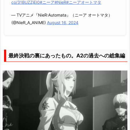
co/31BUZZjEI0
#ニーア
#NieR
#ニーアオートマタ
— TVアニメ『NieR:Automata』（ニーア オートマタ）
(@NieR_A_ANIME)
August 16, 2024
最終決戦の裏にあったもの。A2の過去への総集編