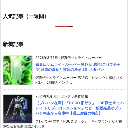
人気記事（一週間）
新着記事
2026年8月7日
:
鎧真伝サムライトルーパー
鎧真伝サムライトルーパー 第17話 感想[これでチャ
ラ]龍成の真意と紫音の決意 2期 ネタバレ
鎧真伝サムライトルーパー 第17話「センコウ」感想 ネタ
バレ。 2期5話 インメ ...
2026年8月6日
:
ガンプラ新作情報
【プレバン在庫】「HGUC 旧ザク」「BB戦士 キュベ
レイ トリプルコレクション」など一般販売品がプレ
バン朝市から在庫中【週二度目の朝市】
プレバン朝市で「HGUC ジ・Ｏ」「ギャプラン」など在
庫復活も払底 画面が真っ白 ...