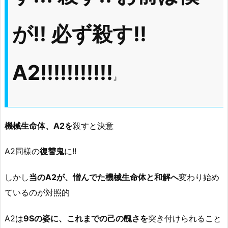
が!! 必ず殺す!!
A2!!!!!!!!!!!
』
機械生命体、A2を
殺すと決意
A2同様の
復讐鬼
に!!
しかし
当のA2が、憎んでた機械生命体と和解へ
変わり始め
ているのが対照的
A2は
9Sの姿に、これまでの己の醜さを
突き付けられること