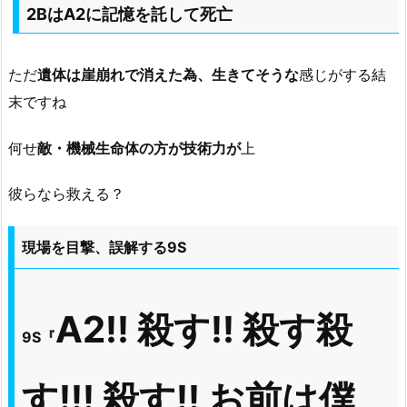
2BはA2に記憶を託して死亡
ただ
遺体は崖崩れで消えた為、生きてそうな
感じがする結
末ですね
何せ
敵・機械生命体の方が技術力が
上
彼らなら救える？
現場を目撃、誤解する9S
A2!! 殺す!! 殺す殺
9S『
す!!! 殺す!! お前は僕