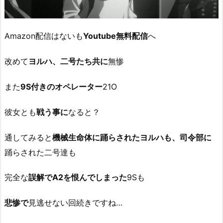
Amazon配信はないも
Youtube無料配信
へ
改めて
ヨルハ、二号たち共に
無惨
また
9S付きのオペレーター
21O
彼女とも
戦う事に
なると？
通してみると
機械生命体に踊らされたヨルハも、司令部に
踊らされた二号達も
完全な
誤解でA2を恨んでしまった
9Sも
悲惨で
見逃せない回続きですね…