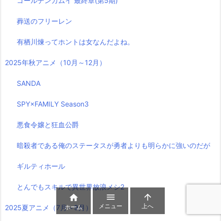
ゴールデンカムイ 最終章(第5期)
葬送のフリーレン
有栖川煉ってホントは女なんだよね。
2025年秋アニメ（10月～12月）
SANDA
SPY×FAMILY Season3
悪食令嬢と狂血公爵
暗殺者である俺のステータスが勇者よりも明らかに強いのだが
ギルティホール
とんでもスキルで異世界放浪メシ2



メニュー
上へ
2025夏アニメ（7月～9月）
ホーム