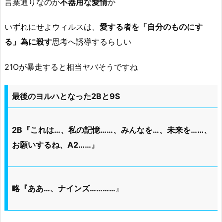
言葉通りなのか
不器用な愛情
か
いずれにせよウィルスは、
愛する者を「自分のものにす
る」為に殺す
思考へ誘導するらしい
21Oが暴走すると相当ヤバそうですね
最後のヨルハとなった2Bと9S
2B『これは…、私の記憶……、みんなを…、未来を……、
お願いするね、A2……
』
略『ああ…、ナインズ…………
』