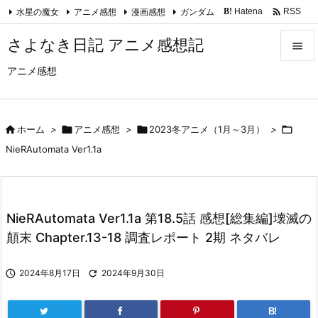

水星の魔女
アニメ感想
漫画感想
ガンダム
Hatena
RSS
B!
Feedly
さよなき日記 アニメ感想記

アニメ感想

メニュ

サイド

ホーム
>

アニメ感想
>

2023冬アニメ（1月～3月）
>


NieRAutomata Ver1.1a
前へ

次へ
NieRAutomata Ver1.1a 第18.5話 感想[総集編]壊滅の

顛末 Chapter.13-18 調査レポート 2期 ネタバレ
検索

2024年8月17日

2024年9月30日
B!