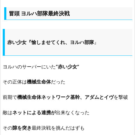
冒頭 ヨルハ部隊最終決戦
赤い少女『愉しませてくれ、ヨルハ部隊
』
ヨルハのサーバーにいた
“赤い少女”
その正体は
機械生命体
だった
前期で
機械生命体ネットワーク基幹、アダムとイヴ
を撃破
敵は
ネットによる連携が
出来なくなった
その
隙を突き
最終決戦を挑んだはずも