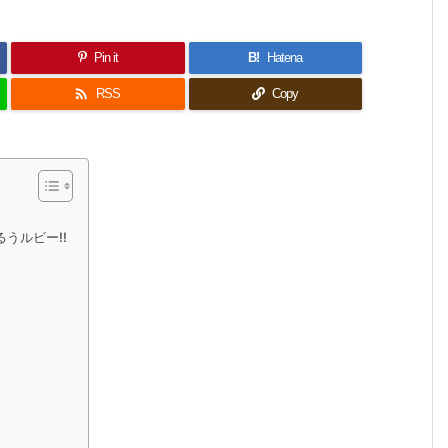
Pin it
B!
Hatena

RSS
Copy
うルビー!!