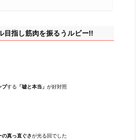
目指し筋肉を振るうルビー!!
ンプ
する
「嘘と本当」
が好対照
ーの真っ直ぐさ
が光る回でした