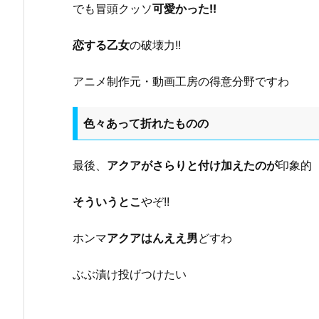
でも冒頭クッソ
可愛かった!!
恋する乙女
の破壊力!!
アニメ制作元・動画工房の得意分野ですわ
色々あって折れたものの
最後、
アクアがさらりと付け加えたのが
印象的
そういうとこ
やぞ!!
ホンマ
アクアはんええ男
どすわ
ぶぶ漬け投げつけたい