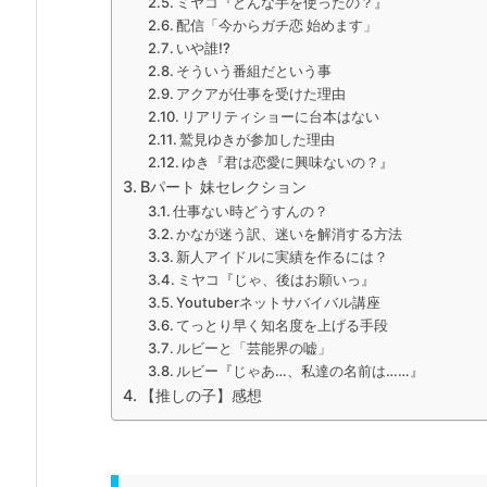
ミヤコ『どんな手を使ったの？』
配信「今からガチ恋 始めます」
いや誰!?
そういう番組だという事
アクアが仕事を受けた理由
リアリティショーに台本はない
鷲見ゆきが参加した理由
ゆき『君は恋愛に興味ないの？』
Bパート 妹セレクション
仕事ない時どうすんの？
かなが迷う訳、迷いを解消する方法
新人アイドルに実績を作るには？
ミヤコ『じゃ、後はお願いっ』
Youtuberネットサバイバル講座
てっとり早く知名度を上げる手段
ルビーと「芸能界の嘘」
ルビー『じゃあ…、私達の名前は……』
【推しの子】感想