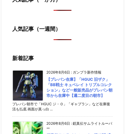
人気記事（一週間）
新着記事
2026年8月6日
:
ガンプラ新作情報
【プレバン在庫】「HGUC 旧ザク」
「BB戦士 キュベレイ トリプルコレク
ション」など一般販売品がプレバン朝
市から在庫中【週二度目の朝市】
プレバン朝市で「HGUC ジ・Ｏ」「ギャプラン」など在庫復
活も払底 画面が真っ白 ...
2026年8月6日
:
鎧真伝サムライトルーパ
ー