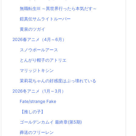
無職転生III ～異世界行ったら本気だす～
鎧真伝サムライトルーパー
黄泉のツガイ
2026春アニメ（4月～6月）
スノウボールアース
とんがり帽子のアトリエ
マリッジトキシン
茉莉花ちゃんの好感度はぶっ壊れている
2026冬アニメ（1月～3月）
Fate/strange Fake
【推しの子】
ゴールデンカムイ 最終章(第5期)
葬送のフリーレン