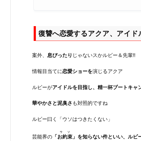
復讐へ恋愛するアクア、アイドル
案外、
息ぴったり
じゃないスかルビー＆先輩!!
情報目当てに
恋愛ショーを
演じるアクア
ルビーが
アイドルを目指し、精一杯ブートキャ
華やかさと泥臭さ
も対照的ですね
ルビー曰く「ウソはつきたくない」
ウソ
芸能界の
「
お約束
」を知らない件といい、ルビ