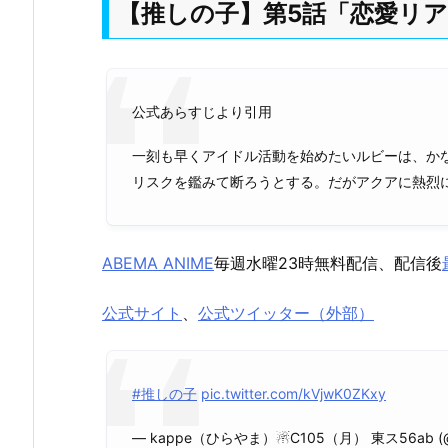
【推しの子】第5話「恋愛リ
公式あらすじより引用
一刻も早くアイドル活動を始めたいルビーは、か
リスクを鑑みて断ろうとする。だがアクアに熱烈
ABEMA ANIME
毎週水曜23時無料配信、配信後
公式サイト
、
公式ツイッター（外部）
#推しの子
pic.twitter.com/kVjwK0ZKxy
— kappe（ひらやま）☃C105（月） 東ス56ab (@