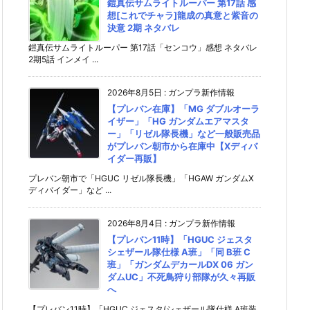
鎧真伝サムライトルーパー 第17話 感
想[これでチャラ]龍成の真意と紫音の
決意 2期 ネタバレ
鎧真伝サムライトルーパー 第17話「センコウ」感想 ネタバレ
2期5話 インメイ ...
2026年8月5日
:
ガンプラ新作情報
【プレバン在庫】「MG ダブルオーラ
イザー」「HG ガンダムエアマスタ
ー」「リゼル隊長機」など一般販売品
がプレバン朝市から在庫中【Xディバ
イダー再販】
プレバン朝市で「HGUC リゼル隊長機」「HGAW ガンダムX
ディバイダー」など ...
2026年8月4日
:
ガンプラ新作情報
【プレバン11時】「HGUC ジェスタ
シェザール隊仕様 A班」「同 B班 C
班」「ガンダムデカールDX 06 ガン
ダムUC」不死鳥狩り部隊が久々再販
へ
【プレバン11時】「HGUC ジェスタ(シェザール隊仕様 A班装