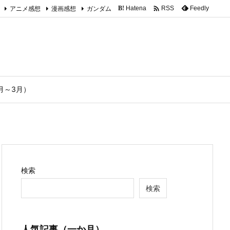

アニメ感想
漫画感想
ガンダム
Hatena
Feedly
RSS
B!
1月～3月）
検索
検索
人気記事（一か月）