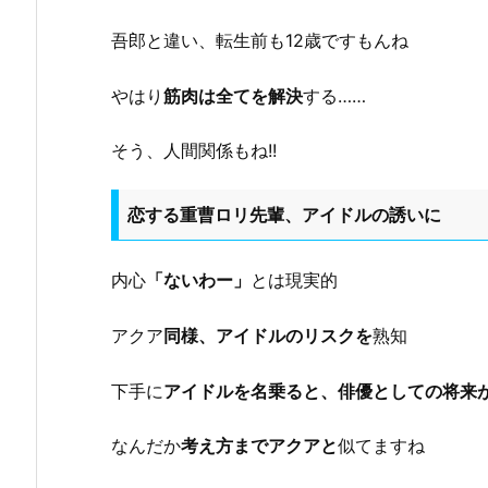
吾郎と違い、転生前も12歳ですもんね
やはり
筋肉は全てを解決
する……
そう、人間関係もね!!
恋する重曹ロリ先輩、アイドルの誘いに
内心
「ないわー」
とは現実的
アクア
同様、アイドルのリスクを
熟知
下手に
アイドルを名乗ると、俳優としての将来
なんだか
考え方までアクアと
似てますね