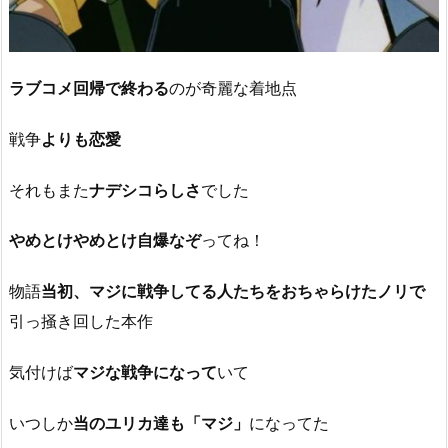
ラブコメ回帰で終わる
のが奇麗な着地点
戦争
よりも恋愛
それもまた
ナデシコらしさ
でした
やめとけやめとけ自爆なぞ
ってね！
物語
当初、マジに戦争してる人たちをおちゃらけたノリで
引っ掻き回した本作
気付けば
マジな戦争になって
いて
いつしか
当のユリカ達も
「マジ」
になってた