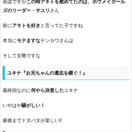
余談ですが
この時アキトを慰めてたのは、ホウメイガール
ズのリーダー・サユリ
さん
前に
アキトを好き
と言ってた子ですね
本当に
モテますな
テンカワさんは
そして女難ですな
ユキナ『お兄ちゃんの遺志を継ぐ！』
最終回なのに
何やら決意した
ユキナ
いやはや
騒がしい！
最後までドタバタが楽しい!!