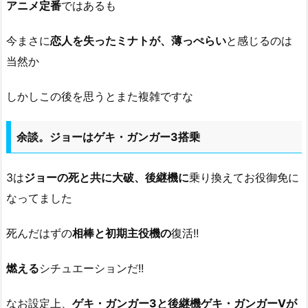
アニメ定番
ではあるも
今まさに
恋人を失ったミナトが、薄っぺらい
と感じるのは
当然か
しかしこの後を思うとまた複雑ですな
余談。ジョーはゲキ・ガンガー3搭乗
3は
ジョーの死と共に大破、後継機に
乗り換えてお役御免に
なってました
死んだはずの
相棒と初期主役機の
復活!!
燃える
シチュエーションだ!!
なお設定上、
ゲキ・ガンガー3と後継機ゲキ・ガンガーVが