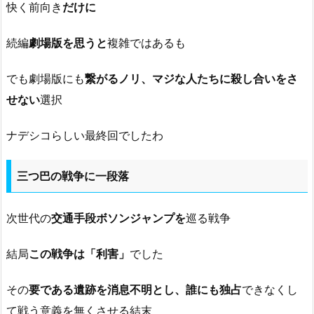
快く前向き
だけに
続編
劇場版を思うと
複雑ではあるも
でも劇場版にも
繋がるノリ、マジな人たちに殺し合いをさ
せない
選択
ナデシコらしい最終回でしたわ
三つ巴の戦争に一段落
次世代の
交通手段ボソンジャンプを
巡る戦争
結局
この戦争は「利害」
でした
その
要である遺跡を消息不明とし、誰にも独占
できなくし
て戦う意義を無くさせる結末