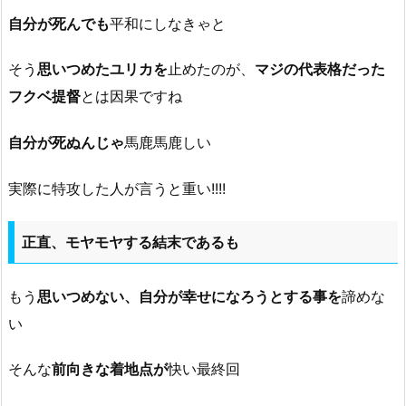
自分が死んでも
平和にしなきゃと
そう
思いつめたユリカを
止めたのが、
マジの代表格だった
フクベ提督
とは因果ですね
自分が死ぬんじゃ
馬鹿馬鹿しい
実際に特攻した人が言うと重い!!!!
正直、モヤモヤする結末であるも
もう
思いつめない、自分が幸せになろうとする事を
諦めな
い
そんな
前向きな着地点が
快い最終回