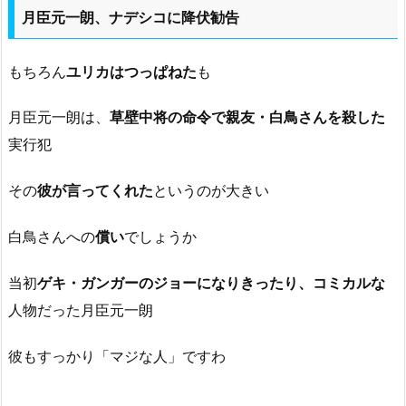
月臣元一朗、ナデシコに降伏勧告
もちろん
ユリカはつっぱねた
も
月臣元一朗は、
草壁中将の命令で親友・白鳥さんを殺した
実行犯
その
彼が言ってくれた
というのが大きい
白鳥さんへの
償い
でしょうか
当初
ゲキ・ガンガーのジョーになりきったり、コミカルな
人物だった月臣元一朗
彼もすっかり「マジな人」ですわ