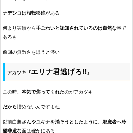
ナデシコは相転移砲
がある
何より実績から
手ごわいと認知されているのは自然な
事で
あるも
前回の無敵さを思うと儚い
エリナ君逃げろ!!
アカツキ『
』
この時、
本気で焦ってくれた
のがアカツキ
だから
憎めないんですよね
以前
白鳥さんやユキナを消そうとしたように、邪魔者へ冷
酷非道な
面は確かにある