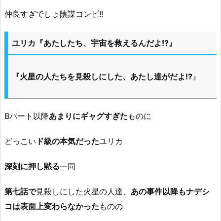
仲良すぎでしょ陰謀コンビ!!
ユリカ『あたしたち、宇宙を救えるんだよ!?』
『火星の人たちを見殺しにした、あたし達がだよ!?
』
Bパート以降
あまりにギャグすぎた
ものに
どっこい
ド級の本気だった
ユリカ
深刻に押し黙る
一同
第七話で
見殺しにした火星の人達、
あの事件以降もナデシ
コは表面上変わらなかった
ものの