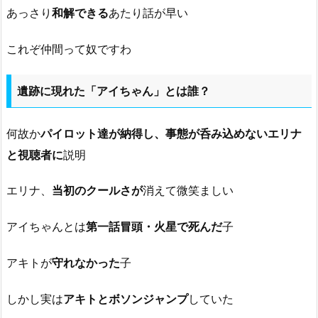
あっさり
和解できる
あたり話が早い
これぞ仲間って奴ですわ
遺跡に現れた「アイちゃん」とは誰？
何故か
パイロット達が納得し、事態が呑み込めないエリナ
と視聴者に
説明
エリナ、
当初のクールさが
消えて微笑ましい
アイちゃんとは
第一話冒頭・火星で死んだ
子
アキトが
守れなかった
子
しかし実は
アキトとボソンジャンプ
していた