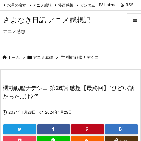

水星の魔女
アニメ感想
漫画感想
ガンダム
Hatena
RSS
B!
Feedly
さよなき日記 アニメ感想記

アニメ感想

メニュ

サイド

ホーム
>

アニメ感想
>

機動戦艦ナデシコ

前へ

機動戦艦ナデシコ 第26話 感想【最終回】”ひどい話
次へ
だった…けど”

検索

2024年1月28日

2024年1月29日
B!

Copy