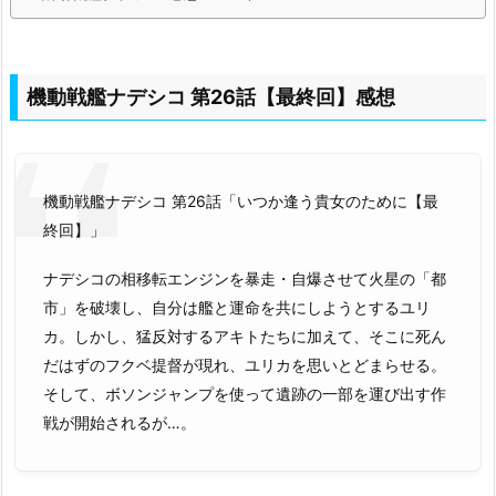
機動戦艦ナデシコ 第26話【最終回】感想
機動戦艦ナデシコ 第26話「いつか逢う貴女のために【最
終回】」
ナデシコの相移転エンジンを暴走・自爆させて火星の「都
市」を破壊し、自分は艦と運命を共にしようとするユリ
カ。しかし、猛反対するアキトたちに加えて、そこに死ん
だはずのフクベ提督が現れ、ユリカを思いとどまらせる。
そして、ボソンジャンプを使って遺跡の一部を運び出す作
戦が開始されるが…。