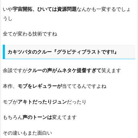
いや
宇宙開拓、ひいては資源問題
なんかも一変するでしょ
うし
全てが変わる技術ですね
カキツバタのクルー『グラビティブラストです!!』
余談ですが
クルーの声がムネタケ提督すぎて
笑えます
本作、
モブをレギュラーが
当ててるんですよね
モブが
アキトだったりジュン
だったり
もちろん
声のトーンは
変えてます
その違いもまた面白い