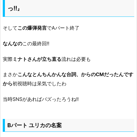
っ!!
』
そして
この爆弾発言
でAパート終了
なんなの
この最終回!!
実際
ミナトさんが立ち直る
流れは必要も
まさか
こんなとんちんかんな台詞、からのCMだったんです
から
初視聴時は呆気でしたわ
当時SNSがあればバズったろうね!!
Bパート ユリカの名案