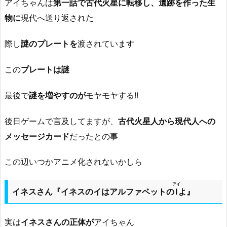
アイちゃんは
第一話で古代火星に転移し、遺跡を作った生
物に
現代へ送り返された
際し
謎のプレートを
渡されています
この
プレートは謎
最後で
謎を増やすのが
モヤモヤする!!
後日ゲームで言及してますが、
古代火星人から現代人への
メッセージカード
だったとの事
この辺いつかアニメ化されないかしら
アイ
イネスさん『イネスのイはアルファベットの
I
よ』
実は
イネスさんの正体が
アイちゃん