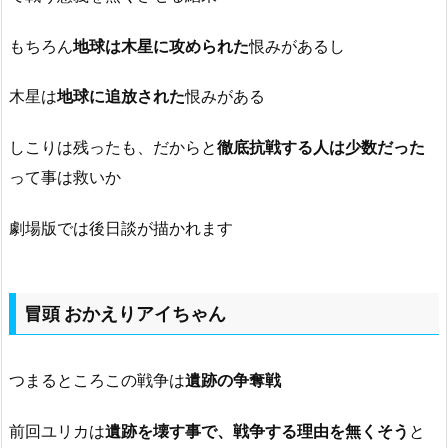
もちろん
地球は木星に攻められた
恨みがあるし
木星は
地球に追放された
恨みがある
しこりは残ったも、だからと
徹底抗戦する人は少数だった
って事は救いか
劇場版では後日談が描かれます
冒頭 おかえりアイちゃん
つまるところこの戦争は
遺跡の争奪戦
前回ユリカは
遺跡を壊す事で、戦争する理由を無くそう
と