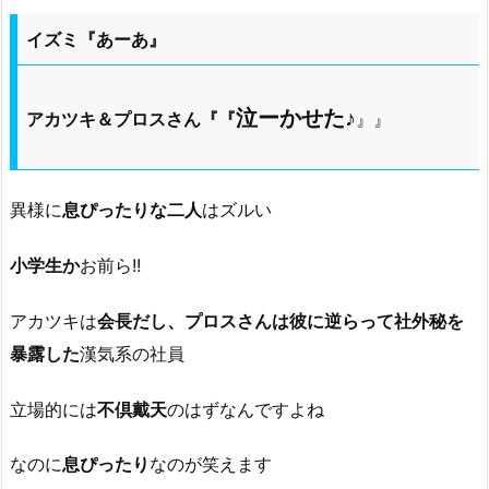
イズミ『あーあ』
泣ーかせた♪
アカツキ＆プロスさん『『
』』
異様に
息ぴったりな二人
はズルい
小学生か
お前ら!!
アカツキは
会長だし、プロスさんは彼に逆らって社外秘を
暴露した
漢気系の社員
立場的には
不倶戴天
のはずなんですよね
なのに
息ぴったり
なのが笑えます