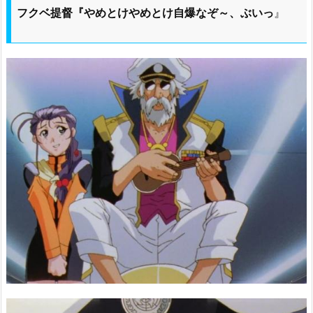
フクベ提督『やめとけやめとけ自爆なぞ～、ぶいっ
』