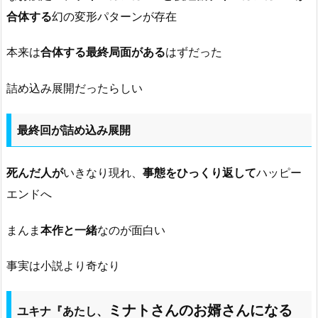
合体する
幻の変形パターンが存在
本来は
合体する最終局面がある
はずだった
詰め込み展開だったらしい
最終回が詰め込み展開
死んだ人が
いきなり現れ、
事態をひっくり返して
ハッピー
エンドへ
まんま
本作と一緒
なのが面白い
事実は小説より奇なり
ミナトさんのお婿さんになる
ユキナ『あたし、