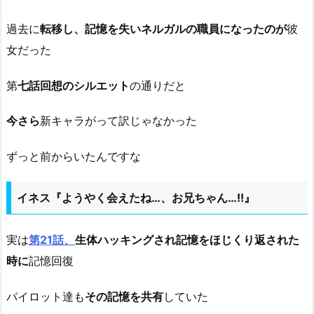
過去に
転移し、記憶を失いネルガルの職員になったのが
彼
女だった
第
七話回想のシルエット
の通りだと
今さら
新キャラがって訳じゃなかった
ずっと前からいたんですな
イネス『ようやく会えたね…、お兄ちゃん…!!』
実は
第21話、
生体ハッキングされ記憶をほじくり返された
時に
記憶回復
パイロット達も
その記憶を共有
していた