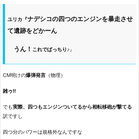
ナデシコの四つのエンジンを暴走させ
ユリカ『
て遺跡をどかーん
うん！
これでばっちり♪
』
CM明けの
爆弾発言
（物理）
雑ゥ!!
でも
実際、四つもエンジンついてるから相転移砲が撃てる
訳ですし
四つ分のパワーは規格外なんですな