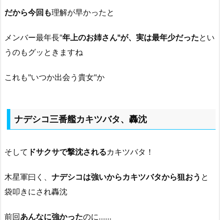
だから今回も
理解が早かったと
メンバー最年長"
年上のお姉さん"が、実は最年少だった
とい
うのもグッときますね
これも"いつか出会う貴女"か
ナデシコ三番艦カキツバタ、轟沈
そして
ドサクサで撃沈される
カキツバタ！
木星軍曰く、
ナデシコは強いからカキツバタから狙おう
と
袋叩きにされ轟沈
前回
あんなに強かった
のに……