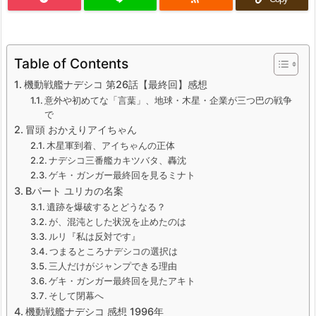
Table of Contents
機動戦艦ナデシコ 第26話【最終回】感想
意外や初めてな「言葉」、地球・木星・企業が三つ巴の戦争
で
冒頭 おかえりアイちゃん
木星軍到着、アイちゃんの正体
ナデシコ三番艦カキツバタ、轟沈
ゲキ・ガンガー最終回を見るミナト
Bパート ユリカの名案
遺跡を爆破するとどうなる？
が、混沌とした状況を止めたのは
ルリ『私は反対です』
つまるところナデシコの選択は
三人だけがジャンプできる理由
ゲキ・ガンガー最終回を見たアキト
そして閉幕へ
機動戦艦ナデシコ 感想 1996年