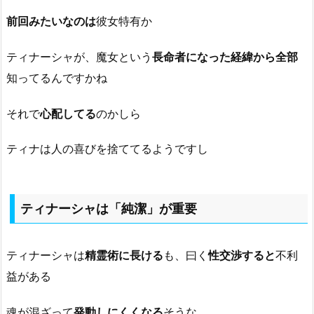
前回みたいなのは
彼女特有か
ティナーシャが、魔女という
長命者になった経緯から全部
知ってるんですかね
それで
心配してる
のかしら
ティナは人の喜びを捨ててるようですし
ティナーシャは「純潔」が重要
ティナーシャは
精霊術に長ける
も、曰く
性交渉すると
不利
益がある
魂が混ざって
発動しにくくなる
そうな