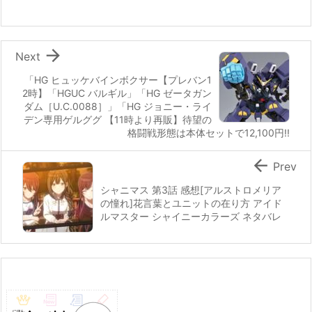

Next
「HG ヒュッケバインボクサー【プレバン1
2時】「HGUC バルギル」「HG ゼータガン
ダム［U.C.0088］」「HG ジョニー・ライ
デン専用ゲルググ 【11時より再販】待望の
格闘戦形態は本体セットで12,100円!!

Prev
シャニマス 第3話 感想[アルストロメリア
の憧れ]花言葉とユニットの在り方 アイド
ルマスター シャイニーカラーズ ネタバレ