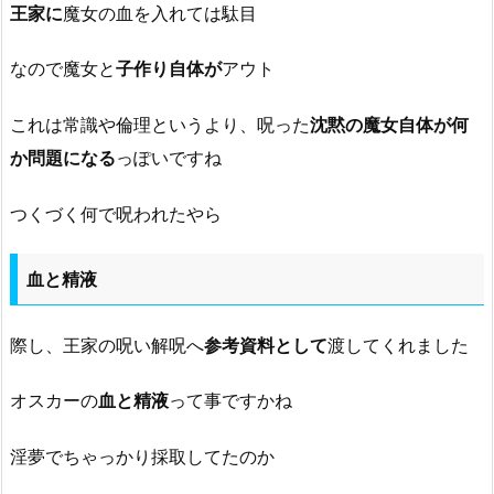
王家に
魔女の血を入れては駄目
なので魔女と
子作り自体が
アウト
これは常識や倫理というより、呪った
沈黙の魔女自体が何
か問題になる
っぽいですね
つくづく何で呪われたやら
血と精液
際し、王家の呪い解呪へ
参考資料として
渡してくれました
オスカーの
血と精液
って事ですかね
淫夢でちゃっかり採取してたのか