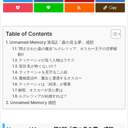

Copy
Table of Contents
Unnamed Memory 第3話「森の見る夢」感想
“閉ざされた森の魔女”ルクレツィア、オスカー王子の淫夢騒
動!!
ティナーシャが追う人物はラナク
冒頭 私が怖くないの？
ティナーシャを見守る二人組
魔物退治中、魔女と遭遇するオスカー
ティナーシャは「純潔」が重要
解呪、オスカーが見た夢は
ルクレツィアが結婚すれば？
Unnamed Memory 感想