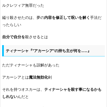
ルクレツィア無罪だった
縊り殺させたのは、夢の
内容を修正して呪いを解く
手法だ
ったらしい
自分で自分を
殺させるとは
ティナーシャ『"アカーシア"の持ち主が何を……』
ただティナーシャも誤解があった
アカーシアとは
魔法無効化
剣
それを持つオスカーは、
ティナーシャを殺す事になるかも
しれない
んだと