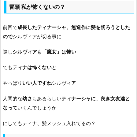
冒頭 私が怖くないの？
前回で
成長したティナーシャ、無造作に髪を切ろうとした
ので
シルヴィアが切る事に
際し
シルヴィアも「魔女」は怖い
でも
ティナは怖くない
と
やっぱり
いい人ですね
シルヴィア
人間的な
幼さ
もあるらしい
ティナーシャに、良き女友達と
なって
いくんでしょうか
にしてもティナ、髪メッシュ入れてるの？