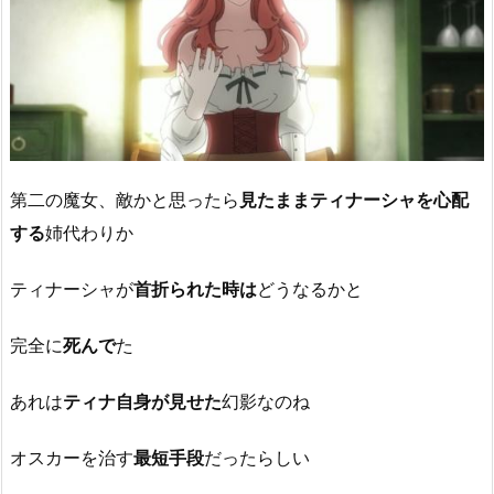
第二の魔女、敵かと思ったら
見たままティナーシャを心配
する
姉代わりか
ティナーシャが
首折られた時は
どうなるかと
完全に
死んで
た
あれは
ティナ自身が見せた
幻影なのね
オスカーを治す
最短手段
だったらしい