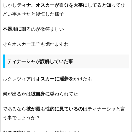
しかし
ティナ、オスカーが自分を大事にしてると知って
ひ
どい事させたと後悔した様子
不器用に
謝るのが微笑ましい
そらオスカー王子も惚れますわ
ティナーシャが誤解していた事
ルクレツィアは
オスカーに淫夢を
かけたも
何が出るかは
彼自身に
委ねられてた
であるなら
彼が最も性的に見ているのは
ティナーシャと言
う事でしょうか？