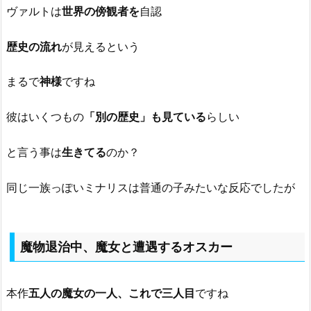
ヴァルトは
世界の傍観者を
自認
歴史の流れ
が見えるという
まるで
神様
ですね
彼はいくつもの
「別の歴史」も見ている
らしい
と言う事は
生きてる
のか？
同じ一族っぽいミナリスは普通の子みたいな反応でしたが
魔物退治中、魔女と遭遇するオスカー
本作
五人の魔女の一人、これで三人目
ですね