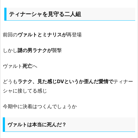
ティナーシャを見守る二人組
前回の
ヴァルトとミナリスが
再登場
しかし
謎の男ラナクが
襲撃
ヴァルト
死亡
へ
どうも
ラナク、見た感じDVというか歪んだ愛情で
ティナー
シャに接してる感じ
今期中に決着はつくんでしょうか
ヴァルトは本当に死んだ？