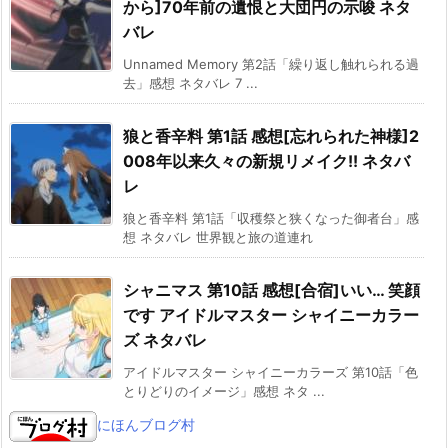
から]70年前の遺恨と大団円の示唆 ネタ
バレ
Unnamed Memory 第2話「繰り返し触れられる過
去」感想 ネタバレ 7 ...
狼と香辛料 第1話 感想[忘れられた神様]2
008年以来久々の新規リメイク!! ネタバ
レ
狼と香辛料 第1話「収穫祭と狭くなった御者台」感
想 ネタバレ 世界観と旅の道連れ
シャニマス 第10話 感想[合宿]いい… 笑顔
です アイドルマスター シャイニーカラー
ズ ネタバレ
アイドルマスター シャイニーカラーズ 第10話「色
とりどりのイメージ」感想 ネタ ...
にほんブログ村