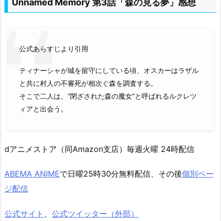
Unnamed Memory 第3話「森の見る夢」感想
公式あらすじより引用
ティナーシャが城を留守にしている頃、オスカーはラザル
と共に村人の不審死が相次ぐ森を調査する。
そこで二人は、“閉ざされた森の魔女”と呼ばれるルクレツ
ィアと出会う。
dアニメストア（同Amazon支店）毎週火曜 24時配信
ABEMA ANIME
で日曜25時30分無料配信、その後
個別ペー
ジ配信
公式サイト
、
公式ツイッター（外部）