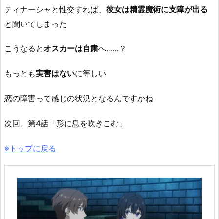
ティナーシャと性交すれば、
彼女は精霊魔術に支障が出る
と聞いてしまった
こうなると
オスカーは自粛
へ……？
もっとも
実害はない
に等しい
恋の障害って感じの状況となるんですかね
次回、第4話「形に息を吹きこむ」
※トップに戻る