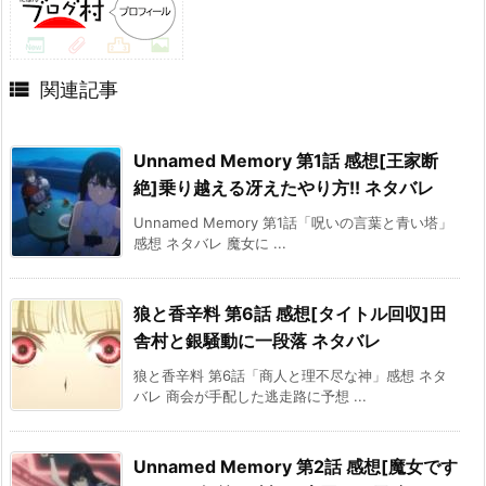

関連記事
Unnamed Memory 第1話 感想[王家断
絶]乗り越える冴えたやり方!! ネタバレ
Unnamed Memory 第1話「呪いの言葉と青い塔」
感想 ネタバレ 魔女に ...
狼と香辛料 第6話 感想[タイトル回収]田
舎村と銀騒動に一段落 ネタバレ
狼と香辛料 第6話「商人と理不尽な神」感想 ネタ
バレ 商会が手配した逃走路に予想 ...
Unnamed Memory 第2話 感想[魔女です