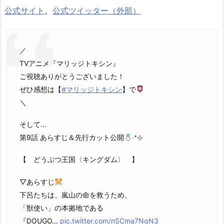
公式サイト
、
公式ツイッター（外部）
／
TVアニメ『マリッジトキシン』
ご視聴ありがとうございました！
ぜひ感想は【
#マリッジトキシン
】で
＼
そして…
第9話 あらすじ＆先行カット公開
‧⁺⊹
【 どうぶつ王国〈キングダム〉 】
▽あらすじ
下呂たちは、嵐山の命を救うため、
「獣使い」の本拠地である
『DOUGO…
pic.twitter.com/nSCma7NgN3