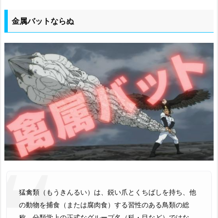
金属バットならぬ
猛禽類（もうきんるい）は、鋭い爪とくちばしを持ち、他
の動物を捕食（または腐肉食）する習性のある鳥類の総
称。分類学上の正式なグループ名（科・目など）ではな