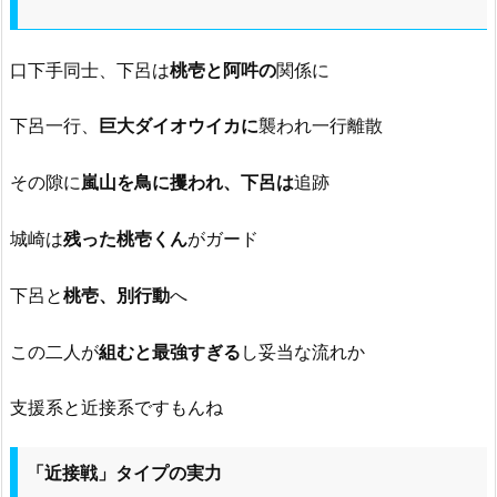
口下手同士、下呂は
桃壱と阿吽の
関係に
下呂一行、
巨大ダイオウイカに
襲われ一行離散
その隙に
嵐山を鳥に攫われ、下呂は
追跡
城崎は
残った桃壱くん
がガード
下呂と
桃壱、別行動
へ
この二人が
組むと最強すぎる
し妥当な流れか
支援系と近接系ですもんね
「近接戦」タイプの実力