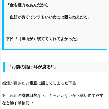
『金も権力もあんだから
血筋が良くてツラもいい女には困らねえだろ
』
下呂『（嵐山が）寝ててくれてよかった
』
『お前の話は耳が腐る!!
』
婚活が目的だと
素直に話してしまった
下呂
対し嵐山の
身体目的
なら、もったいないから薄い血で
汚す
なと諭す
動物使い