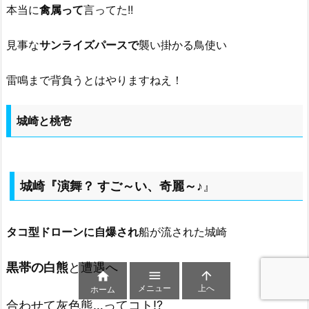
本当に
禽属って
言ってた!!
見事な
サンライズパースで
襲い掛かる鳥使い
雷鳴まで背負うとはやりますねえ！
城崎と桃壱
城崎『演舞？ すご～い、奇麗～♪
』
タコ型ドローンに自爆され
船が流された城崎
黒帯の白熊
と遭遇へ



メニュー
上へ
ホーム
合わせて灰色熊…ってコト!?