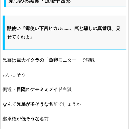
見つめる黒幕・道後十四郎
獣使い『毒使い下呂ヒカル……、罠と騙しの真骨頂、見
せてくれよ
』
黒幕は
巨大イクラの「魚卵
モニター」で観戦
おいしそう
側近・
目隠れケモミミメイド
白狐
なんて
兄弟が多そうな
名前でしょうか
継承権が
低そうな
名前