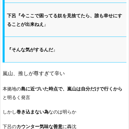
下呂『今ここで困ってる奴を見捨てたら、誰も幸せにす
ることが出来ねえ
』
『そんな気がするんだ
』
嵐山、推しが尊すぎて辛い
本拠地の
島に近づいた時点で、嵐山は自分だけで行くから
と明るく発言
しかし
巻き込まない為
なのは明らか
下呂の
カウンター気味な善意
に轟沈