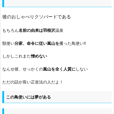
後のおしゃべりクソバードである
もちろん
名前の由来は羽根沢
温泉
獣使い
分家、命令に従い嵐山を
攫った鳥使い!!
しかしこれまた
憎めない
なんせ彼、せっかくの
嵐山を全く人質に
しない
ただの話が長い正攻法の人だよ！
この鳥使いには夢がある