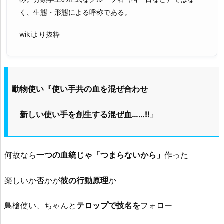
く、生態・形態による呼称である。
wikiより抜粋
動物使い『使い手共の血を混ぜ合わせ
新しい使い手を創生する混ぜ血……!!
』
何故なら
一つの血統じゃ「つまらないから」
作った
楽しいか否かが
彼の行動原理
か
鳥槍使い、ちゃんと
テロップで技名を
フォロー