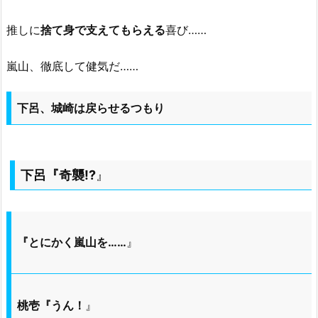
推しに
捨て身で支えてもらえる
喜び……
嵐山、徹底して健気だ……
下呂、城崎は戻らせるつもり
下呂『奇襲!?
』
『とにかく嵐山を……
』
桃壱『うん！
』