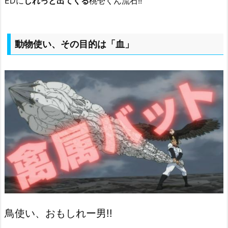
EDに
しれっと出てくる
桃壱くん流石!!
動物使い、その目的は「血」
鳥使い、おもしれー男!!