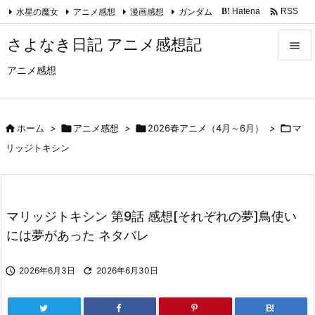

水星の魔女
アニメ感想
漫画感想
ガンダム
Hatena
RSS
B!
Feedly
さよなき日記 アニメ感想記

アニメ感想

メニュ

サイド

ホーム
>

アニメ感想
>

2026春アニメ（4月～6月）
>

マ

リッジトキシン
前へ

次へ
マリッジトキシン 第9話 感想[それぞれの夢]鳥使い

には夢があった ネタバレ
検索

2026年6月3日

2026年6月30日
B!