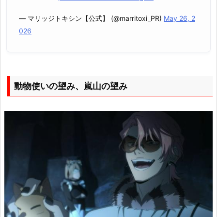
— マリッジトキシン【公式】 (@marritoxi_PR)
May 26, 2
026
動物使いの望み、嵐山の望み