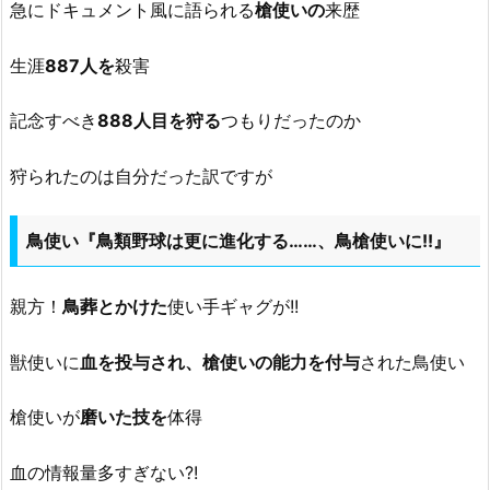
急にドキュメント風に語られる
槍使いの
来歴
生涯
887人を
殺害
記念すべき
888人目を狩る
つもりだったのか
狩られたのは自分だった訳ですが
鳥使い『鳥類野球は更に進化する……、鳥槍使いに!!』
親方！
鳥葬とかけた
使い手ギャグが!!
獣使いに
血を投与され、槍使いの能力を付与
された鳥使い
槍使いが
磨いた技を
体得
血の情報量多すぎない?!