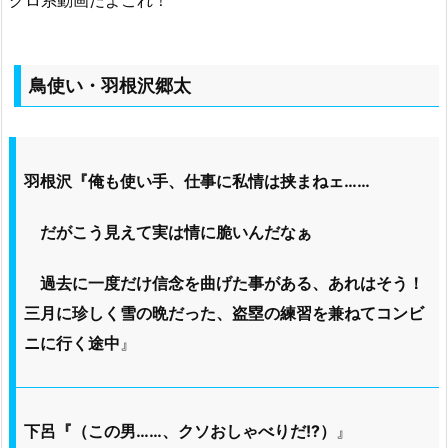
グロ系動画だよこれ！
鳥使い・羽根沢郷太
羽根沢『俺も使い手、仕事に私情は挟まねェ……
だがこう見えて実は情に脆いんだなぁ
過去に一度だけ信念を曲げた事がある、あれはそう！
三月に珍しく雪の晩だった、盗塁の練習を兼ねてコンビ
ニに行く途中
』
下呂『（この男……、クソおしゃべりだ!?）
』