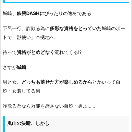
城崎、
鉄腕DASHに
ぴったりの逸材である
下呂一行、詐欺る為に
多彩な資格をとっていた
城崎のボー
トで「獣使い」本拠地へ
待って
資格がとめどなく
流れてくる!?
さすが
城崎
男と女、
どっちも落せた方が楽しめるから
とかいって自
称・女装してる男
詐欺る為なら万能を辞さない自称・男よ……
嵐山の決断、しかし