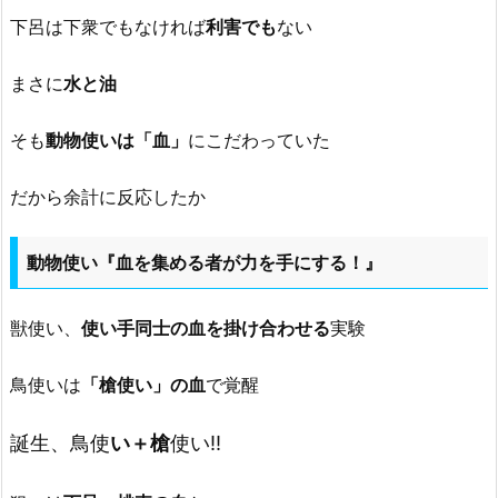
下呂は下衆でもなければ
利害でも
ない
まさに
水と油
そも
動物使いは「血」
にこだわっていた
だから余計に反応したか
動物使い『血を集める者が力を手にする！』
獣使い、
使い手同士の血を掛け合わせる
実験
鳥使いは
「槍使い」の血
で覚醒
誕生、鳥使
い＋槍
使い!!