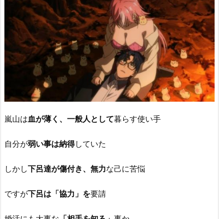
嵐山は
血が薄く、一般人として
暮らす使い手
自分が
弱い事は納得
していた
しかし
下呂達が傷付き、無力
な己に苦悩
ですが
下呂は「協力」を
要請
婚活にも大事な
「相手を知る」
事か