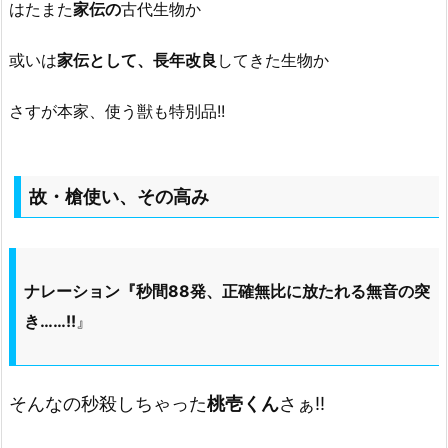
はたまた
家伝の
古代生物か
或いは
家伝として、長年改良
してきた生物か
さすが本家、使う獣も特別品!!
故・槍使い、その高み
ナレーション『秒間88発、正確無比に放たれる無音の突
き……!!
』
そんなの秒殺しちゃった
桃壱くん
さぁ!!