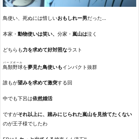
鳥使い、死ぬには惜しい
おもしれー男
だった…
本家・
動物使いは笑い、
分家・
嵐山は
泣く
どちらも
力を求めて好対照な
ラスト
バーズボール
鳥類野球
を
夢見た鳥使いも
インパクト抜群
誰もが
望みを求めて激突
する回
中でも下呂は
依然婚活
ですが
それ以上に、踏みにじられた嵐山を見捨てたくない
のが王子様でしたわ