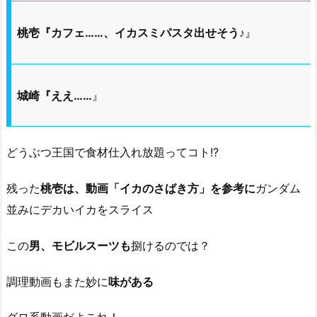
桃壱『カフェ……、イカスミパスタ出せそう♪
』
城崎『ええ……
』
どうぶつ王国で食材仕入れ放題ってコト!?
残った
桃壱は、動画「イカのさばき方」を参考に
ガンダム
並みにデカいイカをスライス
この
男、モビルスーツも
捌けるのでは？
調理動画もまた妙に
味がある