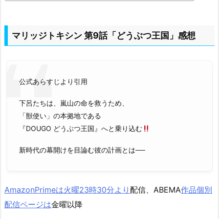
マリッジトキシン 第9話「どうぶつ王国」感想
公式あらすじより引用
下呂たちは、嵐山の命を救うため、
「獣使い」の本拠地である
『DOUGO どうぶつ王国』へと乗り込む
新時代の幕開けを目論む彼の計画とは──
AmazonPrimeは火曜23時30分より
配信、ABEMA
作品個別
配信ページは
金曜以降