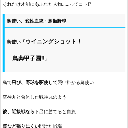
それだけ才能にあふれた人物……ってコト!?
鳥使い、変性血統・鳥類野球
ウイニングショット！
鳥使い『
鳥葬甲子園!!
』
鳥で
飛び、野球を駆使して
襲い掛かる鳥使い
空神丸と合体した戦神丸のよう
彼、近接戦なら
下呂に勝てると自負
罠など張りにくい
開けた戦場