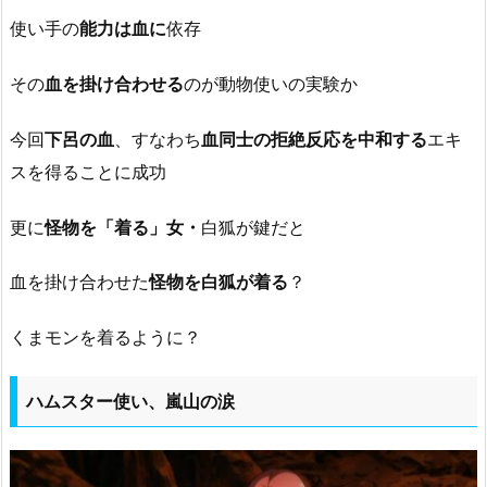
使い手の
能力は血に
依存
その
血を掛け合わせる
のが動物使いの実験か
今回
下呂の血
、すなわち
血同士の拒絶反応を中和する
エキ
スを得ることに成功
更に
怪物を「着る」女・
白狐が鍵だと
血を掛け合わせた
怪物を白狐が着る
？
くまモンを着るように？
ハムスター使い、嵐山の涙