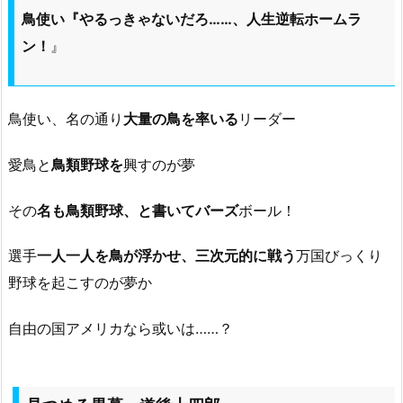
鳥使い『やるっきゃないだろ……、人生逆転ホームラ
ン！
』
鳥使い、名の通り
大量の鳥を率いる
リーダー
愛鳥と
鳥類野球を
興すのが夢
その
名も鳥類野球、と書いてバーズ
ボール！
選手
一人一人を鳥が浮かせ、三次元的に戦う
万国びっくり
野球を起こすのが夢か
自由の国アメリカなら或いは……？