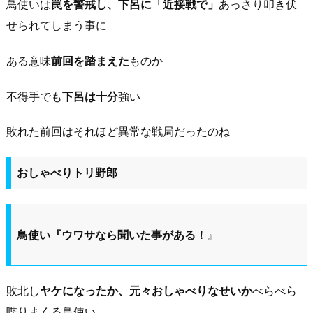
鳥使いは
罠を警戒し、下呂に「近接戦で」
あっさり叩き伏
せられてしまう事に
ある意味
前回を踏まえた
ものか
不得手でも
下呂は十分
強い
敗れた前回はそれほど異常な戦局だったのね
おしゃべりトリ野郎
鳥使い『ウワサなら聞いた事がある！
』
敗北し
ヤケになったか、元々おしゃべりなせいか
べらべら
喋りまくる鳥使い