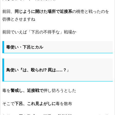
前回、
同じように開けた場所で近接系
の桃壱と戦ったのを
彷彿とさせますね
前回でいえば「下呂の不得手な」戦場か
毒使い・下呂ヒカル
鳥使い『は、殴られ!? 罠は……？
』
毒を
警戒し、近接戦で
押し切ろうとした
そこで
下呂、これ見よがしに
毒を散布