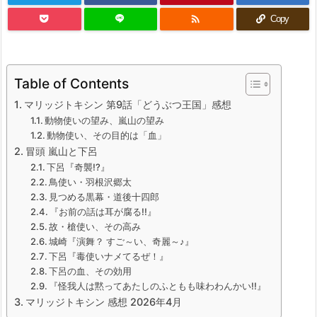

Copy
Table of Contents
マリッジトキシン 第9話「どうぶつ王国」感想
動物使いの望み、嵐山の望み
動物使い、その目的は「血」
冒頭 嵐山と下呂
下呂『奇襲!?』
鳥使い・羽根沢郷太
見つめる黒幕・道後十四郎
『お前の話は耳が腐る!!』
故・槍使い、その高み
城崎『演舞？ すご～い、奇麗～♪』
下呂『毒使いナメてるぜ！』
下呂の血、その効用
『怪我人は黙ってあたしのふともも味わわんかい!!』
マリッジトキシン 感想 2026年4月