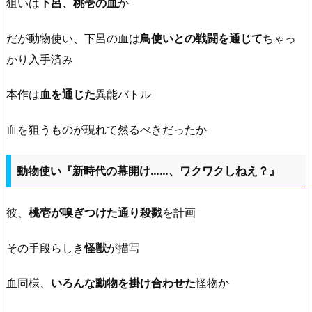
狙いは
下呂、桃壱の血
か
だが動物使い、下呂の血は
鳥使いとの戦闘を通じて
ちゃっ
かり入手済み
本作は
血を通じた
異能バトル
血を狙うものが現れて然るべきだったか
動物使い『新時代の幕開け……、ワクワクしねえ？』
彼、
桃壱が嗅ぎつけた通り殺戮
を計画
その手段らしき
怪獣
が描写
血同様、
いろんな動物を掛け合わせた
怪物か