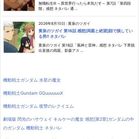
無職転生III ～異世界行ったら本気だす～ 第7話「第四段
階」感想 ネタバレ 通 ...
2026年8月10日
:
黄泉のツガイ
黄泉のツガイ 第18話 感想[両親と絶望]顔で損してい
る男!! ネタバレ
黄泉のツガイ 第18話「風神と雷神」感想 ネタバレ 下界脱
出直後の両親、影森アス ...
機動戦士ガンダム 水星の魔女
機動戦士Gundam GQuuuuuuX
機動戦士ガンダム 復讐のレクイエム
劇場版 閃光のハサウェイ キルケーの魔女 感想[第2章]ガンダムの中
のガンダム 機動戦士 ネタバレ