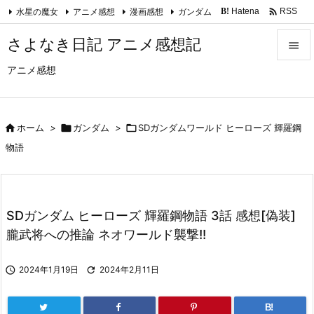

水星の魔女
アニメ感想
漫画感想
ガンダム
Hatena
RSS
B!
Feedly
さよなき日記 アニメ感想記

アニメ感想

メニュ

サイド

ホーム
>

ガンダム
>

SDガンダムワールド ヒーローズ 輝羅鋼

物語
前へ

次へ
SDガンダム ヒーローズ 輝羅鋼物語 3話 感想[偽装]

朧武将への推論 ネオワールド襲撃!!
検索

2024年1月19日

2024年2月11日
B!