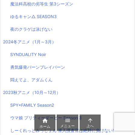
魔法科高校の劣等生 第3シーズン
ゆるキャン△ SEASON3
夜のクラゲは泳げない
2024冬アニメ（1月～3月）
SYNDUALITY Noir
勇気爆発バーンブレイバーン
悶えてよ、アダムくん
2023秋アニメ（10月～12月）
SPY×FAMILY Season2
ウマ娘 プリティーダービー Season 3



メニュー
上へ
ホーム
しーくれっとみっしょん 潜入捜査官は絶対に負けない!