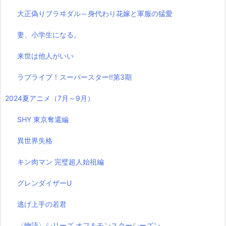
大正偽りブラヰダル～身代わり花嫁と軍服の猛愛
妻、小学生になる。
来世は他人がいい
ラブライブ！スーパースター!!第3期
2024夏アニメ（7月～9月）
SHY 東京奪還編
異世界失格
キン肉マン 完璧超人始祖編
グレンダイザーU
逃げ上手の若君
〈物語〉シリーズ オフ＆モンスターシーズン