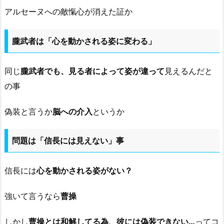
アルセーヌへの敵愾心が消えた証か
朧武者は「心を動かされる姿に変わる」
同じ
朧武者でも、見る者によって姿が違って
見えるんだと
の事
偽装と言うか
脳への介入
というか
問題は「信長には見えない」事
信長には
心を動かされる姿がない？
強いて言うなら
曹操
しかし
曹操とは和解してる為、彼には偽装できない…
ってコ