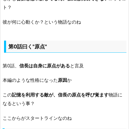
ト？
彼が何に心動くか？という物語なのね
第0話曰く"原点"
第0話、
信長は自身に原点がある
と言及
本編のような性格になった
原因
か
この
記憶を利用する敵が、信長の原点を呼び覚ます
物語に
なるという事？
ここからがスタートラインなのね