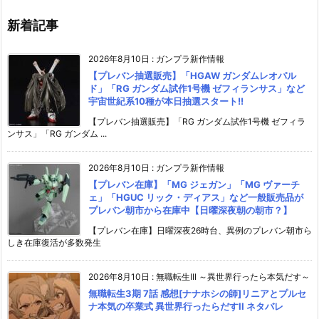
新着記事
2026年8月10日
:
ガンプラ新作情報
【プレバン抽選販売】「HGAW ガンダムレオパル
ド」「RG ガンダム試作1号機 ゼフィランサス」など
宇宙世紀系10種が本日抽選スタート!!
【プレバン抽選販売】「RG ガンダム試作1号機 ゼフィラ
ンサス」「RG ガンダム ...
2026年8月10日
:
ガンプラ新作情報
【プレバン在庫】「MG ジェガン」「MG ヴァーチ
ェ」「HGUC リック・ディアス」など一般販売品が
プレバン朝市から在庫中【日曜深夜朝の朝市？】
【プレバン在庫】日曜深夜26時台、異例のプレバン朝市ら
しき在庫復活が多数発生
2026年8月10日
:
無職転生III ～異世界行ったら本気だす～
無職転生3期 7話 感想[ナナホシの師]リニアとプルセ
ナ本気の卒業式 異世界行ったらだすII ネタバレ