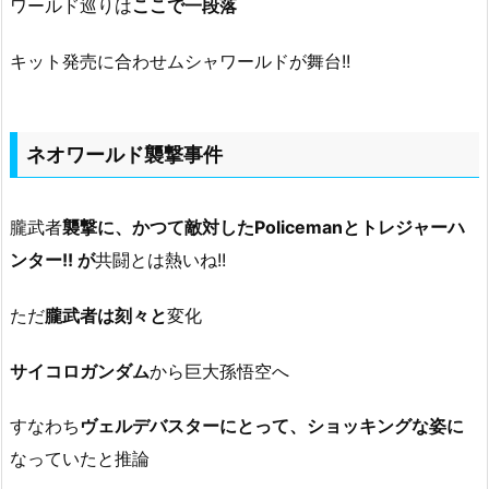
ワールド巡りは
ここで一段落
キット発売に合わせムシャワールドが舞台!!
ネオワールド襲撃事件
朧武者
襲撃に、かつて敵対したPolicemanとトレジャーハ
ンター!! が
共闘とは熱いね!!
ただ
朧武者は刻々と
変化
サイコロガンダム
から巨大孫悟空へ
すなわち
ヴェルデバスターにとって、ショッキングな姿に
なっていたと推論