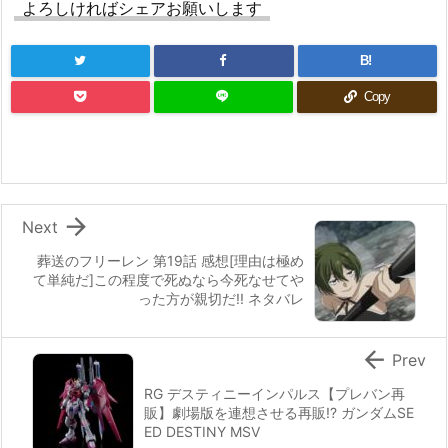
よろしければシェアお願いします
B!
Copy

Next
葬送のフリーレン 第19話 感想[理由は極め
て単純だ]この程度で死ぬなら今死なせてや
った方が親切だ!! ネタバレ

Prev
RG デスティニーインパルス【プレバン再
販】劇場版を連想させる再販!? ガンダムSE
ED DESTINY MSV