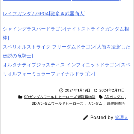
レイフガンダムGP04[謎多き武器商人]
シャイングラスパードラゴン[ナイトストライクガンダム相
棒]
スペリオルストライク フリーダムドラゴン[人智を凌駕した
伝説の竜騎士]
オルタナティブジャスティス インフィニットドラゴン[スペ
リオルフォーミュラーファイナルドラゴン]

2024年1月19日

2024年2月11日

SDガンダムワールド ヒーローズ 輝羅鋼物語

SDガンダム
,
SDガンダムワールドヒーローズ
,
ガンダム
,
綺羅鋼物語

Posted by
管理人