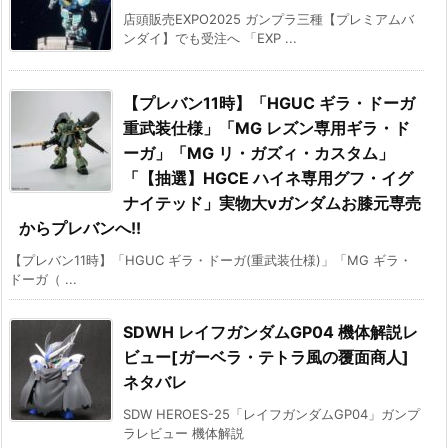
店頭販売EXPO2025 ガンプラ三種【プレミアムバ
ンダイ】でも受注へ 「EXP ...
【プレバン11時】「HGUC ギラ・ドーガ
重武装仕様」「MG レズン専用ギラ・ド
ーガ」「MG リ・ガズィ・カスタム」
「【抽選】HGCE ハイネ専用グフ・イグ
ナイテッド」実物大νガンダムお膝元専売
からプレバンへ!!
【プレバン11時】「HGUC ギラ・ドーガ(重武装仕様)」「MG ギラ・
ドーガ（ ...
SDWH レイフガンダムGP04 機体解説レ
ビュー[ガーベラ・テトラ風の覆面商人]
ネタバレ
SDW HEROES-25「レイフガンダムGP04」ガンプ
ラレビュー 機体解説