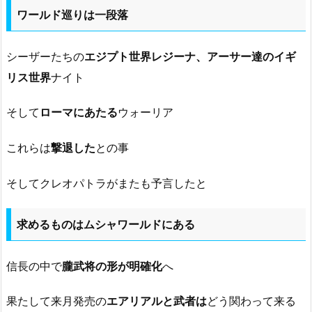
ワールド巡りは一段落
シーザーたちの
エジプト世界レジーナ、アーサー達のイギ
リス世界
ナイト
そして
ローマにあたる
ウォーリア
これらは
撃退した
との事
そしてクレオパトラがまたも予言したと
求めるものはムシャワールドにある
信長の中で
朧武将の形が明確化
へ
果たして来月発売の
エアリアルと武者は
どう関わって来る