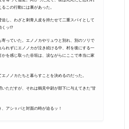
えるこの行動には裏があった。
脅迫し、わざと刺青人皮を持たせて二重スパイとして
くッ!?
ち寄っていた。エノノカやリュウと別れ、別のソリで
れられずにエノノカが泣き続ける中、村を後にする一
何かを感じ取った谷垣は、涙ながらにここで本当に家
てエノノカたちと暮らすことを決めるのだった。
問いただすが、それは鶴見中尉が部下に与えてきた“甘
き、アシㇼパと対面の時が迫るッ！