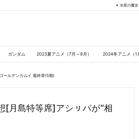
水星の魔女
ガンダム
2023夏アニメ（7月～9月）
2024冬アニメ（
ゴールデンカムイ 最終章(5期)
想[月島特等席]アシㇼパが”相