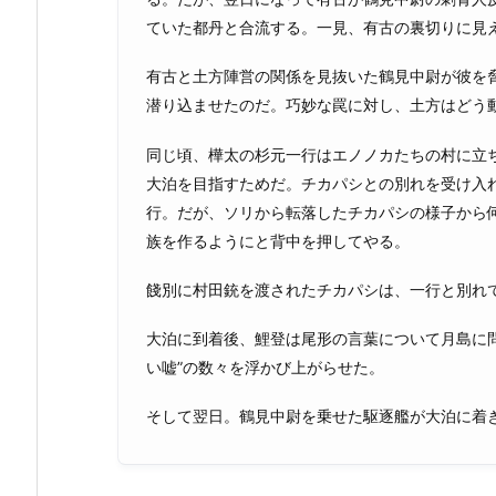
ていた都丹と合流する。一見、有古の裏切りに見
有古と土方陣営の関係を見抜いた鶴見中尉が彼を
潜り込ませたのだ。巧妙な罠に対し、土方はどう動
同じ頃、樺太の杉元一行はエノノカたちの村に立
大泊を目指すためだ。チカパシとの別れを受け入
行。だが、ソリから転落したチカパシの様子から
族を作るようにと背中を押してやる。
餞別に村田銃を渡されたチカパシは、一行と別れ
大泊に到着後、鯉登は尾形の言葉について月島に
い嘘”の数々を浮かび上がらせた。
そして翌日。鶴見中尉を乗せた駆逐艦が大泊に着