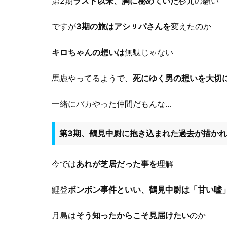
第2期
ラスト以来、胸に秘めていた
杉元の願い
ですが
3期の旅はアシㇼパさんを
変えたのか
キロちゃんの想いは
無駄じゃない
馬鹿やってるようで、
死にゆく男の想いを大切
一緒にバカやった仲間だもんな…
第3期、鶴見中尉に抱き込まれた過去が描か
今では
あれが芝居だった事を
理解
鯉登
ボンボン事件といい、鶴見中尉は「甘い嘘
月島は
そう知ったからこそ見届けたい
のか