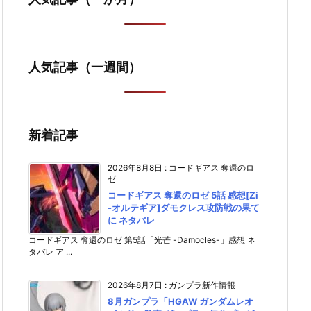
人気記事（一週間）
新着記事
2026年8月8日
:
コードギアス 奪還のロ
ゼ
コードギアス 奪還のロゼ 5話 感想[Zi
-オルテギア]ダモクレス攻防戦の果て
に ネタバレ
コードギアス 奪還のロゼ 第5話「光芒 -Damocles-」感想 ネ
タバレ ア ...
2026年8月7日
:
ガンプラ新作情報
8月ガンプラ「HGAW ガンダムレオ