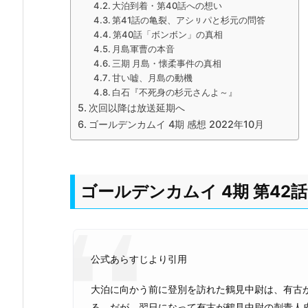
大泊到着・第40話への想い
第41話の亀裂、アシㇼパと杉元の問答
第40話「ボンボン」の真相
月島軍曹の本音
三期 月島・懐柔事件の真相
甘い嘘、月島の動機
白石『不死身の杉元さんよ～』
次回以降は放送延期へ
ゴールデンカムイ 4期 感想 2022年10月
ゴールデンカムイ 4期 第42
公式あらすじより引用
大泊に向かう前に登別を訪れた鶴見中尉は、有古
る。だが、翌日になって有古が鶴見中尉の刺青人