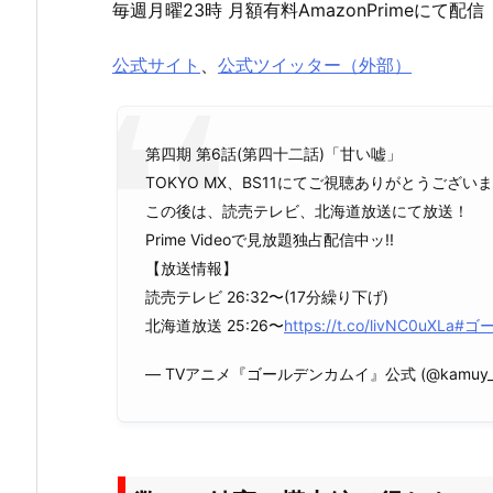
毎週月曜23時 月額有料AmazonPrimeにて配信
公式サイト
、
公式ツイッター（外部）
第四期 第6話(第四十二話)「甘い嘘」
TOKYO MX、BS11にてご視聴ありがとうござい
この後は、読売テレビ、北海道放送にて放送！
Prime Videoで見放題独占配信中ッ!!
【放送情報】
読売テレビ 26:32〜(17分繰り下げ)
北海道放送 25:26〜
https://t.co/livNC0uXLa
#ゴ
— TVアニメ『ゴールデンカムイ』公式 (@kamuy_a