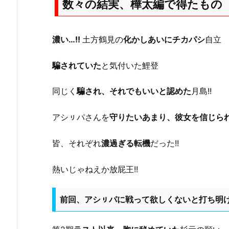
数々の結実、樺太編で得たもの
濃い…!!
土方鶴見の
化かしあいにチカパシ
自立
騙されていた
と気付いた鯉登
同じく
騙され、それでもいいと認めた
月島!!
アシㇼパさんを
守りたいあまり、彼女を信じら
皆、それぞれ
濃過ぎる転機
だった!!
熱いじゃねえか放屁王!!
前回、アシㇼパに戦って欲しくないと打ち明