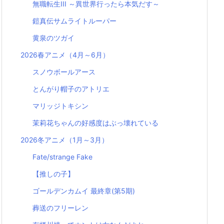
無職転生III ～異世界行ったら本気だす～
鎧真伝サムライトルーパー
黄泉のツガイ
2026春アニメ（4月～6月）
スノウボールアース
とんがり帽子のアトリエ
マリッジトキシン
茉莉花ちゃんの好感度はぶっ壊れている
2026冬アニメ（1月～3月）
Fate/strange Fake
【推しの子】
ゴールデンカムイ 最終章(第5期)
葬送のフリーレン