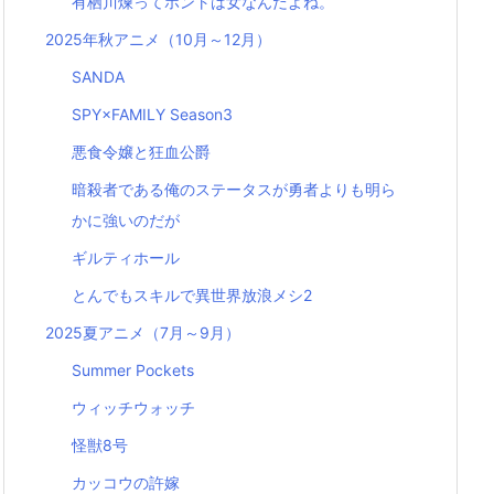
有栖川煉ってホントは女なんだよね。
2025年秋アニメ（10月～12月）
SANDA
SPY×FAMILY Season3
悪食令嬢と狂血公爵
暗殺者である俺のステータスが勇者よりも明ら
かに強いのだが
ギルティホール
とんでもスキルで異世界放浪メシ2
2025夏アニメ（7月～9月）
Summer Pockets
ウィッチウォッチ
怪獣8号
カッコウの許嫁