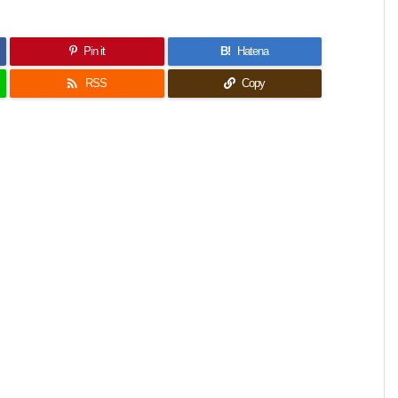
Pin it
B!
Hatena

RSS
Copy