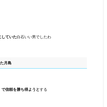
にしていた
白石いい男でしたわ
れた月島
」で信頼を勝ち得ようと
する