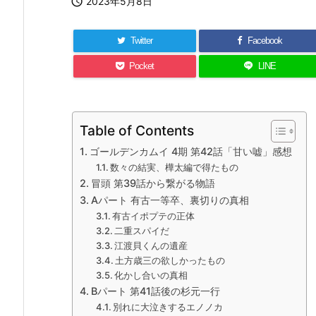

2023年5月8日
Twitter
Facebook
Pocket
LINE
Table of Contents
ゴールデンカムイ 4期 第42話「甘い嘘」感想
数々の結実、樺太編で得たもの
冒頭 第39話から繋がる物語
Aパート 有古一等卒、裏切りの真相
有古イポプテの正体
二重スパイだ
江渡貝くんの遺産
土方歳三の欲しかったもの
化かし合いの真相
Bパート 第41話後の杉元一行
別れに大泣きするエノノカ