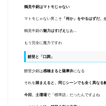
鶴見中尉はマトモじゃない
マトモじゃない男こそ
「何か」をやるはずだ、
鶴見中尉の
魅力はすげえ
なあ…
もう完全に魔力ですわ
鯉登と「口調」
鯉登少尉は
感極まると薩摩弁
になる
それを
踏まえると、同じシーンでも全く異なる
今回、土壇場
で「標準語」だったんですよね