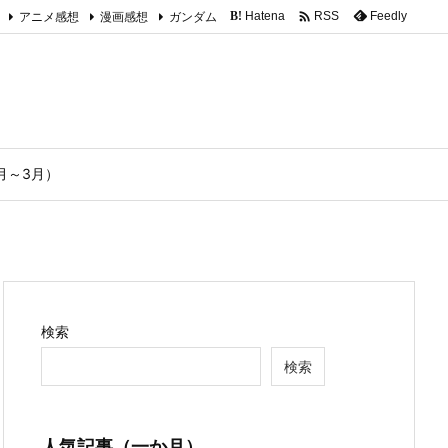

アニメ感想
漫画感想
ガンダム
Hatena
Feedly
RSS
B!
1月～3月）
検索
検索
人気記事（一か月）