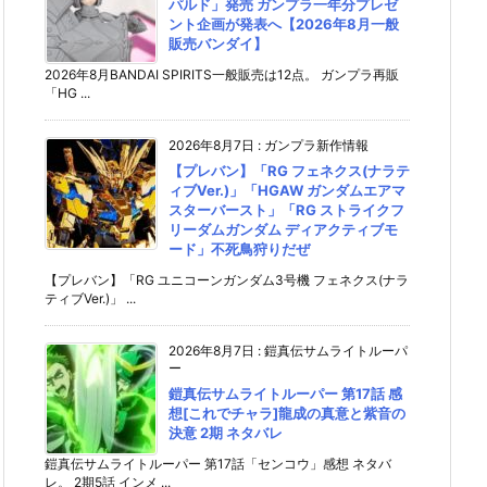
パルド」発売 ガンプラ一年分プレゼ
ント企画が発表へ【2026年8月一般
販売バンダイ】
2026年8月BANDAI SPIRITS一般販売は12点。 ガンプラ再販
「HG ...
2026年8月7日
:
ガンプラ新作情報
【プレバン】「RG フェネクス(ナラテ
ィブVer.)」「HGAW ガンダムエアマ
スターバースト」「RG ストライクフ
リーダムガンダム ディアクティブモ
ード」不死鳥狩りだぜ
【プレバン】「RG ユニコーンガンダム3号機 フェネクス(ナラ
ティブVer.)」 ...
2026年8月7日
:
鎧真伝サムライトルーパ
ー
鎧真伝サムライトルーパー 第17話 感
想[これでチャラ]龍成の真意と紫音の
決意 2期 ネタバレ
鎧真伝サムライトルーパー 第17話「センコウ」感想 ネタバ
レ。 2期5話 インメ ...