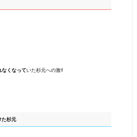
れなくなって
いた杉元への激!!
けた杉元