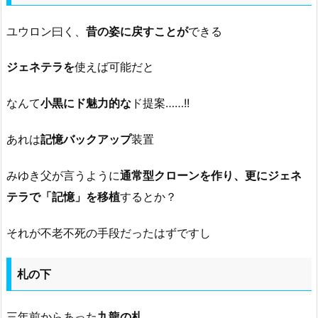
ユウロン曰く、
昔の姿に戻すことが
できる
ジェネテラを
使えば可能だと
なんて
小黒にド魅力的な
ド提案……!!
あれは
記憶バックアップ
装置
みゆき父が言うように
通常型クローンを作り、更にジェネ
テラで「記憶」を移植
するとか？
それが不老不死の手段だったはずですし
札の下
三年前からあった
九龍の札