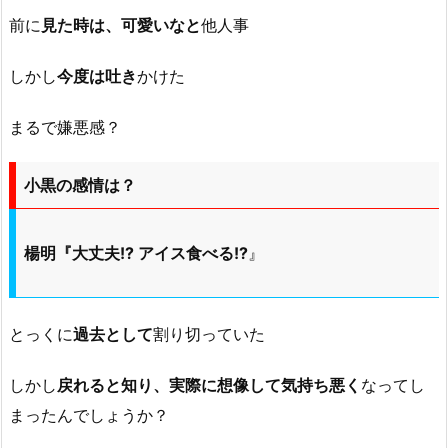
前に
見た時は、可愛いなと
他人事
しかし
今度は吐き
かけた
まるで嫌悪感？
小黒の感情は？
楊明『大丈夫!? アイス食べる!?
』
とっくに
過去として
割り切っていた
しかし
戻れると知り、実際に想像して気持ち悪く
なってし
まったんでしょうか？