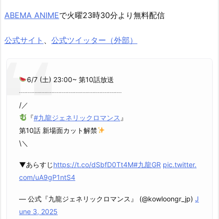
ABEMA ANIME
で火曜23時30分より無料配信
公式サイト
、
公式ツイッター（外部）
6/7 (土) 23:00~ 第10話放送
┈┈┈┈┈┈┈┈┈┈┈┈┈┈┈
/／
『
#九龍ジェネリックロマンス
』
第10話 新場面カット解禁
\＼
▼あらすじ
https://t.co/dSbfD0Tt4M
#九龍GR
pic.twitter.
com/uA9gP1ntS4
— 公式『九龍ジェネリックロマンス』 (@kowloongr_jp)
J
une 3, 2025