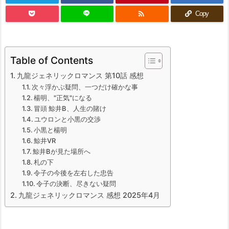

Copy
Table of Contents
九龍ジェネリックロマンス 第10話 感想
次々浮かぶ疑問、一つだけ確かな事
楊明、"正気"になる
冒頭 鯨井B、人生の賭け
ユウロンと小黒の交渉
小黒と楊明
鯨井VR
鯨井Bが見た場所へ
札の下
令子の今後を左右した忠告
令子の決断、尽きない疑問
九龍ジェネリックロマンス 感想 2025年4月