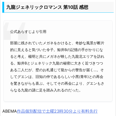
九龍ジェネリックロマンス 第10話 感想
公式あらすじより引用
部屋に残されていたメガネをかけると、奇妙な風景が断片
的に見えると気づいた令子。鯨井Bの記憶の手がかりにな
ると考え、楊明と共にメガネが映した九龍北エリアを訪れ
る。鯨井Bとジェネリック九龍の秘密に大きく近づきつつ
ある二人だが、壁のお札通じて龍からの警告が届く…。そ
してグエンは、旧知の仲であるらしい小黑(⻘年)との再会
を驚きながらも喜ぶ。そしてその再会により、グエンもさ
らなる九龍の謎に足を踏み入れるのだった。
ABEMA
作品個別配信で土曜23時30分より有料先行