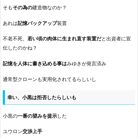
そも
その為の
建造物なのか？
あれは
記憶バックアップ
装置
不老不死、
若い頃の肉体に生まれ直す装置だ
と出資者に宣
伝したのかね？
記憶を人体に書き込める事は
みゆきが発言済み
通常型クローンも実用化されてるらしいし
幸い、小黒は拒否したらしいも
小黒の
一番の望みを提示
した
ユウロン
交渉上手