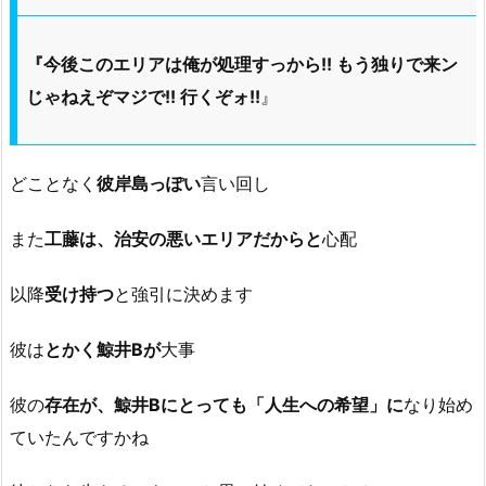
『今後このエリアは俺が処理すっから!! もう独りで来ン
じゃねえぞマジで!! 行くぞォ!!
』
どことなく
彼岸島っぽい
言い回し
また
工藤は、治安の悪いエリアだからと
心配
以降
受け持つ
と強引に決めます
彼は
とかく鯨井Bが
大事
彼の
存在が、鯨井Bにとっても「人生への希望」に
なり始め
ていたんですかね