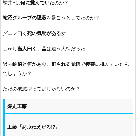
鯨井Bは
何に挑んでいた
のか？
蛇沼グループの隠蔽
を暴こうとしてたのか？
グエン曰く
死の気配がある
女
しかし
当人曰く、昔は
違う人柄だった
過去
蛇沼と何かあり、消される覚悟で復讐に
挑んでいたん
でしょうか？
ただの破滅型って訳じゃないのか？
爆走工藤
工藤『あぶねえだろ!?
』