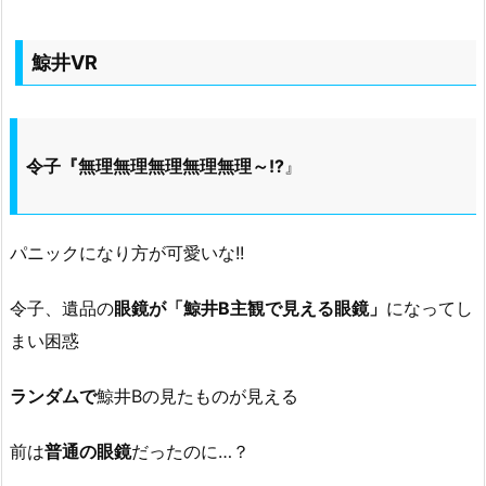
鯨井VR
令子『無理無理無理無理無理～!?
』
パニックになり方が可愛いな!!
令子、遺品の
眼鏡が「鯨井B主観で見える眼鏡」
になってし
まい困惑
ランダムで
鯨井Bの見たものが見える
前は
普通の眼鏡
だったのに…？