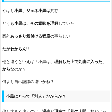
やはり
小黒、ジェネ小黒は
共存
どうも
小黒は、その意味を理解
していた
案外
あっさり気付ける程度の
事らしい
だが
わからん!!
他と違うといえば「小黒は、
理解した上で九龍に入った」
から
なのか？
何より自己認識の違いかね？
小黒にとって「別人」だからか？
他と大きく違うのは、
過去と現在で「別の人間」だと
はっ