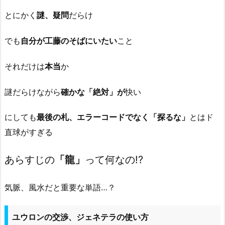
とにかく
謎、疑問
だらけ
でも
自分が工藤のそばにいたい
こと
それだけは
本当
か
謎だらけながら
確かな「絶対」が
快い
にしても
最後の札、エラーコードでなく「探るな」
とはド
直球がすぎる
あらすじの
「龍」
って何なの!?
気脈、風水だと重要な単語…？
ユウロンの交渉、ジェネテラの使い方