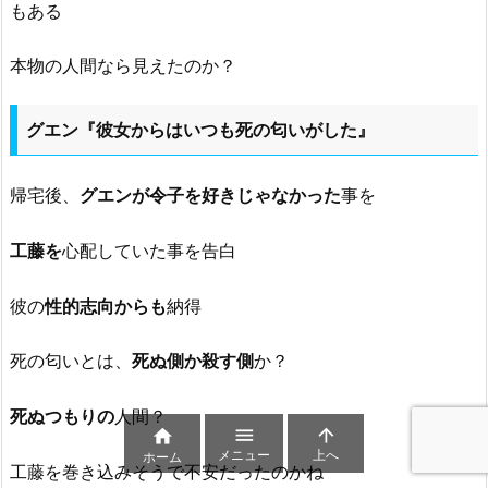
もある
本物の人間なら見えたのか？
グエン『彼女からはいつも死の匂いがした』
帰宅後、
グエンが令子を好きじゃなかった
事を
工藤を
心配していた事を告白
彼の
性的志向からも
納得
死の匂いとは、
死ぬ側か殺す側
か？
死ぬつもりの
人間？



メニュー
上へ
ホーム
工藤を巻き込みそうで不安だったのかね