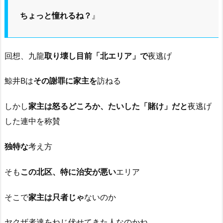
ちょっと憧れるね？
』
回想、九龍
取り壊し目前「北エリア」で
夜逃げ
鯨井Bは
その謝罪に家主を
訪ねる
しかし
家主は怒るどころか、たいした「賭け」だと
夜逃げ
した連中を称賛
独特な
考え方
そも
この北区、特に治安が悪い
エリア
そこで
家主は只者じゃ
ないのか
ヤクザ者達をねじ伏せてきた人なのかね