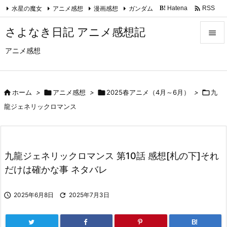

水星の魔女
アニメ感想
漫画感想
ガンダム
Hatena
RSS
B!
Feedly
さよなき日記 アニメ感想記

アニメ感想

メニュ

サイド

ホーム
>

アニメ感想
>

2025春アニメ（4月～6月）
>

九

龍ジェネリックロマンス
前へ

次へ
九龍ジェネリックロマンス 第10話 感想[札の下]それ

だけは確かな事 ネタバレ
検索

2025年6月8日

2025年7月3日
B!