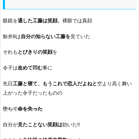
眼鏡を
通した工藤は笑顔、
裸眼では真顔
鯨井Bは
自分の知らない工藤を
見ていた
それも
とびきりの笑顔
を
令子は
改めて凹む
事に
先日
工藤と寝て、もうこれで恋人だよねと
空より高く舞い
上がった令子だったものの
堕ちて
命を失った
自分が
見たことない笑顔は
効いた!!