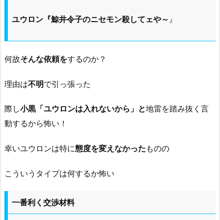
ユウロン『鯨井令子のニセモン殺してェや～
』
何故
そんな依頼を
するのか？
理由は
不明
で引っ張った
際し
小黒「ユウロンは入れないから」と
地雷を踏み抜く言
動するから怖い！
幸いユウロンは特に
態度を変えなかった
ものの
こういうタイプは何するか怖い
一番利く交渉材料