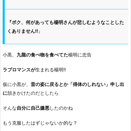
『ボク、何があっても楊明さんが悲しむようなことした
くありません!!
』
小黒、
九龍の食べ物を食べてた
楊明に忠告
ラブロマンスが
生まれる楊明!!
仮に小黒が、
昔の姿に戻るとか「得体のしれない」申し出
に
頷きかけたのだとしたら
そんな
自分に自己嫌悪
したのかね
もう克服したはずじゃないか的な？