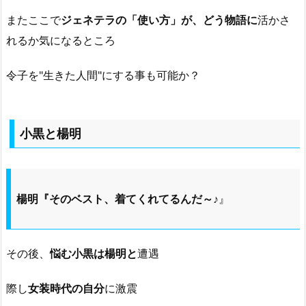
またここで
ジェネテラの「使い方」が、どう物語に
活かさ
れるか気になるところ
令子を"生きた人間"にする事も可能か？
小黒と楊明
楊明『そのベスト、着てくれてるんだ～♪
』
その後、
悩む小黒は楊明と
遭遇
際し
女装時代の自分
に激震