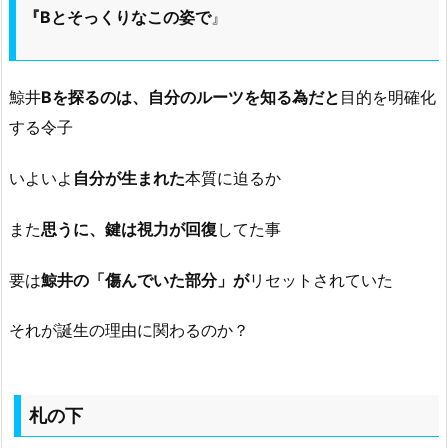
『Bとそっくりなこの姿で
』
鯨井
Bを探るのは、自分のルーツを知る為だと
目的を明確化
する令子
いよいよ
自分が生まれた
本質に迫るか
また
思うに、鍵は視力が回復
してた事
要は
鯨井の「傷んでいた部分」が
リセットされていた
それが誕生の理由に関わるのか？
札の下