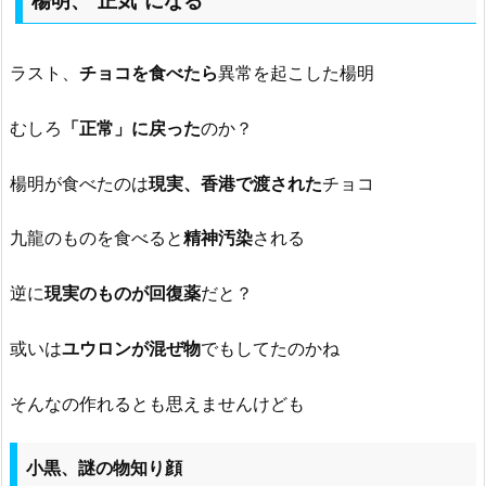
楊明、"正気"になる
ラスト、
チョコを食べたら
異常を起こした楊明
むしろ
「正常」に戻った
のか？
楊明が食べたのは
現実、香港で渡された
チョコ
九龍のものを食べると
精神汚染
される
逆に
現実のものが回復薬
だと？
或いは
ユウロンが混ぜ物
でもしてたのかね
そんなの作れるとも思えませんけども
小黒、謎の物知り顔