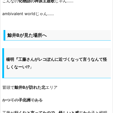
こんなの
化物語の神原主題歌
じゃん……
ambivalent worldじゃん……
鯨井Bが見た場所へ
楊明『工藤さんがレコぽんに近づくなって言うなんて怪
しくなーい!?
』
冒頭で
鯨井Bが訪れた北
エリア
かつての
子北洲
である
工藤が
行くなと言ってたので、怪しいと感じた
令子と楊明