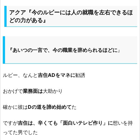
アクア『今のルビーには人の就職を左右できるほ
どの力がある』
『あいつの一言で、今の職業を辞められるほどに
』
ルビー、なんと
吉住ADをマネに
勧誘
おかげで
業務面は
大助かり
確かに彼は
Dの道を諦め始めて
た
ですが
吉住は、辛くても「面白いテレビ作り」に
想いを持
ってた男でした