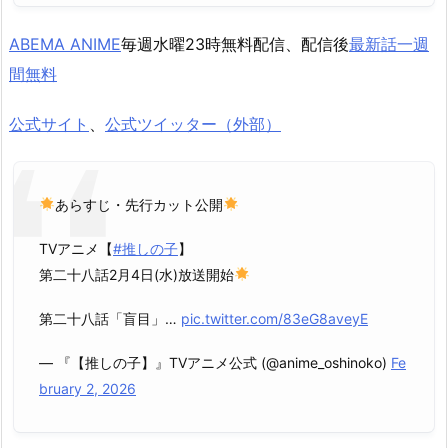
ABEMA ANIME
毎週水曜23時無料配信、配信後
最新話一週
間無料
公式サイト
、
公式ツイッター（外部）
あらすじ・先行カット公開
TVアニメ【
#推しの子
】
第二十八話2月4日(水)放送開始
第二十八話「盲目」…
pic.twitter.com/83eG8aveyE
— 『【推しの子】』TVアニメ公式 (@anime_oshinoko)
Fe
bruary 2, 2026