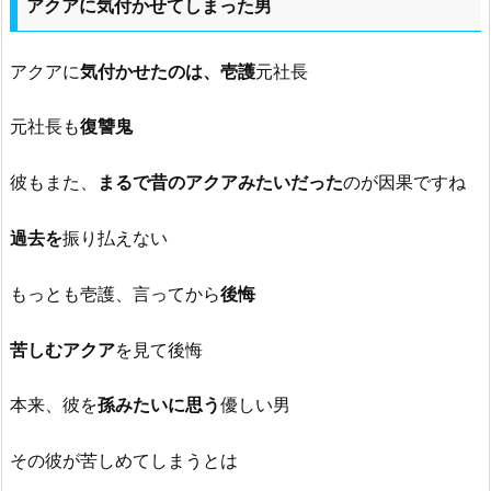
アクアに気付かせてしまった男
アクアに
気付かせたのは、壱護
元社長
元社長も
復讐鬼
彼もまた、
まるで昔のアクアみたいだった
のが因果ですね
過去を
振り払えない
もっとも壱護、言ってから
後悔
苦しむアクア
を見て後悔
本来、彼を
孫みたいに思う
優しい男
その彼が苦しめてしまうとは