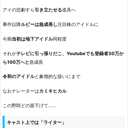
アイの悲劇すら
引き立たせる
道具へ
事件以降
ルビーは急成長し
注目株のアイドルに
今期
当初は地下アイドル
同程度
それが
テレビに引っ張りだこ、Youtubeでも登録者30万か
ら100万へと
急成長
令和のアイドル
と象徴的な扱いにまで
なおナレーターは
カミキヒカル
この野郎どの面下げて……
キャスト上では「ライター」