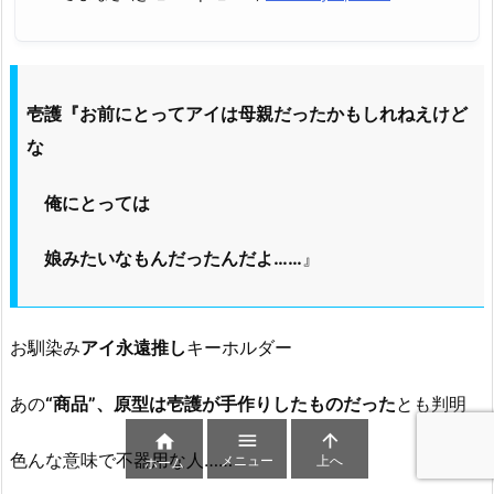
壱護『お前にとってアイは母親だったかもしれねえけど
な
俺にとっては
娘みたいなもんだったんだよ……
』
お馴染み
アイ永遠推し
キーホルダー
あの
“商品”、原型は壱護が手作りしたものだった
とも判明



色んな意味で不器用な人……
メニュー
上へ
ホーム