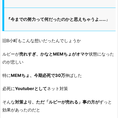
『今までの努力って何だったのかと思えちゃうよ……
』
旧B小町もこんな想いだったんでしょうか
ルビーが
売れすぎ、かなとMEMちょがオマケ
状態になった
のが悲しい
特に
MEMちょ、今期必死で30万
伸ばした
必死に
Youtuberとして
ネット対策
そんな
対策より、ただ「ルビーが売れる」事の方が
ずっと
効果があったのだと