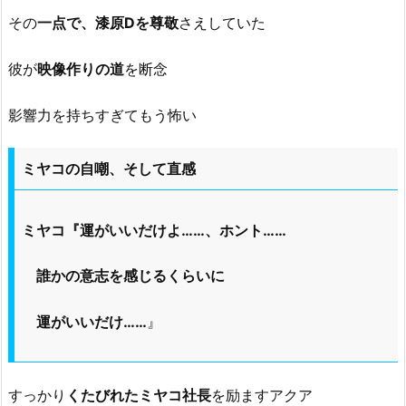
その
一点で、漆原Dを尊敬
さえしていた
彼が
映像作りの道
を断念
影響力を持ちすぎてもう怖い
ミヤコの自嘲、そして直感
ミヤコ『運がいいだけよ……、ホント……
誰かの意志を感じるくらいに
運がいいだけ……
』
すっかり
くたびれたミヤコ社長
を励ますアクア