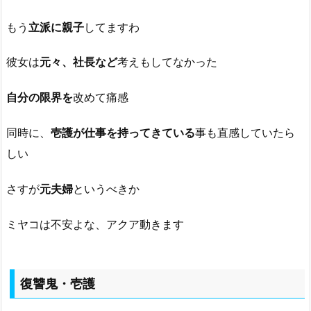
もう
立派に親子
してますわ
彼女は
元々、社長など
考えもしてなかった
自分の限界を
改めて痛感
同時に、
壱護が仕事を持ってきている
事も直感していたら
しい
さすが
元夫婦
というべきか
ミヤコは不安よな、アクア動きます
復讐鬼・壱護