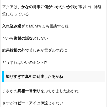
アクアは、
かなの将来に傷がつかないか
我が事以上に神経
質になっている
入れ込み過ぎ
とMEMちょも困惑する程
だから
復讐の話など
しない
結果
蚊帳の外で
苦しみが雪ダルマ式に
どうすればいいのホント!?
知りすぎて真相に到達したあかね
まさかの
真相一番乗りを
ぶちかましたあかね
さすが
コピー・アイ
は伊達じゃない