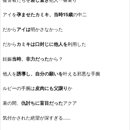
アイを
孕ませたカミキ、当時15歳
の中二
だから
アイは
明かさなかった
だから
カミキは口封じに他人を
利用した
妊娠
当時、非力だった
から？
他人を
誘導し、自分の願いを
叶える邪悪な手腕
ルビーの手腕は
皮肉にも父譲り
か
束の間、
仇討ちに盲目だった
アクア
気付かされた絶望が深すぎる……