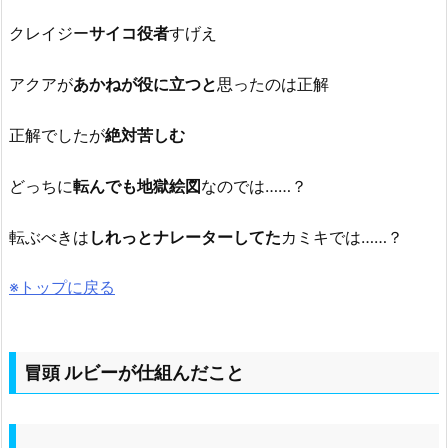
クレイジー
サイコ役者
すげえ
アクアが
あかねが役に立つと
思ったのは正解
正解でしたが
絶対苦しむ
どっちに
転んでも地獄絵図
なのでは……？
転ぶべきは
しれっとナレーターしてた
カミキでは……？
※トップに戻る
冒頭 ルビーが仕組んだこと