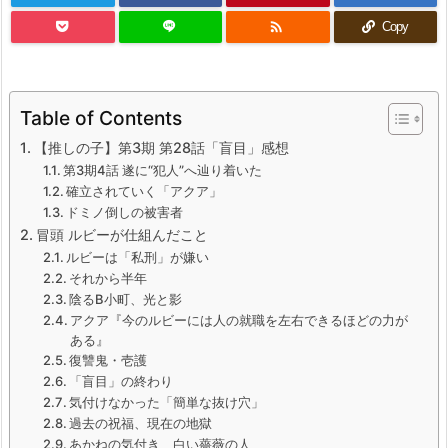

Copy
Table of Contents
【推しの子】第3期 第28話「盲目」感想
第3期4話 遂に“犯人”へ辿り着いた
確立されていく「アクア」
ドミノ倒しの被害者
冒頭 ルビーが仕組んだこと
ルビーは「私刑」が嫌い
それから半年
陰るB小町、光と影
アクア『今のルビーには人の就職を左右できるほどの力が
ある』
復讐鬼・壱護
「盲目」の終わり
気付けなかった「簡単な抜け穴」
過去の祝福、現在の地獄
あかねの気付き、白い薔薇の人