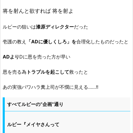
将を射んと欲すれば 将を射よ
ルビーの狙いは
漆原ディレクター
だった
壱護の教え
「ADに優しくしろ」を
合理化したものだったと
ADより
Dに恩を売った方が早い
恩を売る為
トラブルを起こして
救ったと
あの実強パワハラ糞上司が不憫に見える……!!
すべてルビーの“企画”通り
ルビー『メイヤさんって