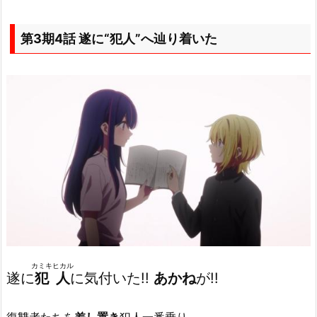
第3期4話 遂に“犯人”へ辿り着いた
カミキヒカル
遂に
犯人
に気付いた!!
あかね
が!!
復讐者たちを
差し置き
犯人一番乗り