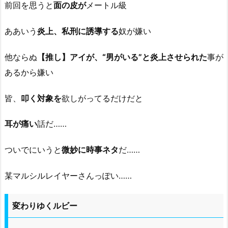
前回を思うと
面の皮が
メートル級
ああいう
炎上、私刑に誘導する
奴が嫌い
他ならぬ
【推し】アイが、“男がいる”と炎上させられた
事が
あるから嫌い
皆、
叩く対象を
欲しがってるだけだと
耳が痛い
話だ……
ついでにいうと
微妙に時事ネタ
だ……
某マルシルレイヤーさんっぽい……
変わりゆくルビー