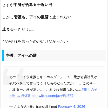
さすが
中身が合算五十近い
男
しかし
壱護も、アイの復讐
で止まれない
止まる
べきだよ……
だがそれを言ったのがいけなかったか
壱護、アイへの愛
あの「アイ永遠推しキーホルダー」って、元は壱護社長が
夜なべをして作ってくれたものだったのか……。このキー
ホルダー、愛が深い……。まつわる闇も深い……
#推しの子
#推しの子3期
pic.twitter.com/juvVEIJFE7
— さよなき (@a_tranquil_time)
February 4, 2026