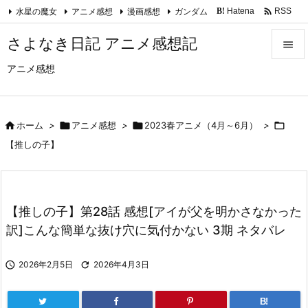

水星の魔女
アニメ感想
漫画感想
ガンダム
Hatena
RSS
B!
Feedly
さよなき日記 アニメ感想記

アニメ感想

メニュ

サイド

ホーム
>

アニメ感想
>

2023春アニメ（4月～6月）
>


【推しの子】
前へ

次へ
【推しの子】第28話 感想[アイが父を明かさなかった

訳]こんな簡単な抜け穴に気付かない 3期 ネタバレ
検索

2026年2月5日

2026年4月3日
B!