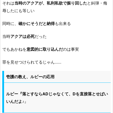
それは
当時のアクアが、私利私欲で振り回した
と糾弾・侮
辱したにも等しい
同時に、
確かにそうだと納得
も出来る
当時
アクアは必死
だった
でもあかねを
意図的に取り込んだ
のは事実
罪を見せつけられてるじゃん……
壱護の教え、ルビーの応用
ルビー『落とすならADじゃなくて、Dを直接落とせばい
いんだよ♪
』