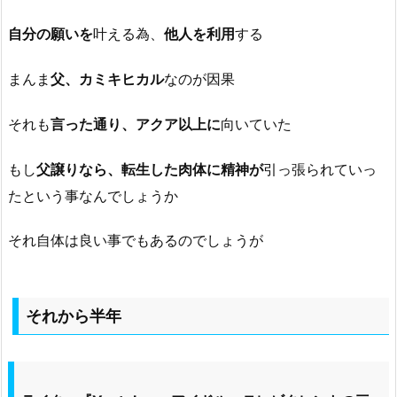
自分の願いを
叶える為、
他人を利用
する
まんま
父、カミキヒカル
なのが因果
それも
言った通り、アクア以上に
向いていた
もし
父譲りなら、転生した肉体に精神が
引っ張られていっ
たという事なんでしょうか
それ自体は良い事でもあるのでしょうが
それから半年