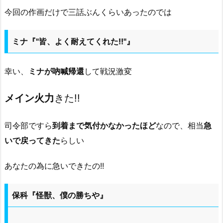
今回の作画だけで三話ぶんくらいあったのでは
ミナ『"皆、よく耐えてくれた!!"』
幸い、
ミナが吶喊帰還
して戦況激変
メイン火力
きた!!
司令部ですら
到着まで気付かなかったほど
なので、相当
急
いで戻ってきた
らしい
あなたの為に急いできたの!!
保科『怪獣、僕の勝ちや』