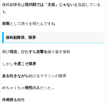
保科副隊長は
現代戦では「主役」じゃないと
自認している
も
前衛
として誇りを得たんですね
保科副隊長、限界
再び
現在、ひたすら攻撃を
繰り返す保科
しかし
今度こそ限界
血を吐きながら
続けるマラソンの限界
めちゃくちゃ
根性の人
だった…
作画班も
根性