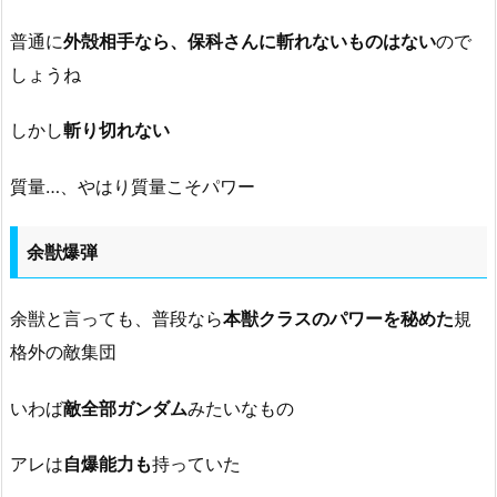
普通に
外殻相手なら、保科さんに斬れないものはない
ので
しょうね
しかし
斬り切れない
質量…、やはり質量こそパワー
余獣爆弾
余獣と言っても、普段なら
本獣クラスのパワーを秘めた
規
格外の敵集団
いわば
敵全部ガンダム
みたいなもの
アレは
自爆能力も
持っていた