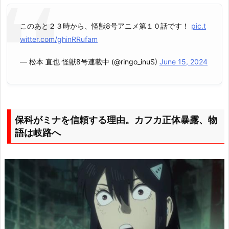
このあと２３時から、怪獣8号アニメ第１０話です！
pic.t
witter.com/ghinRRufam
— 松本 直也 怪獣8号連載中 (@ringo_inuS)
June 15, 2024
保科がミナを信頼する理由。カフカ正体暴露、物
語は岐路へ