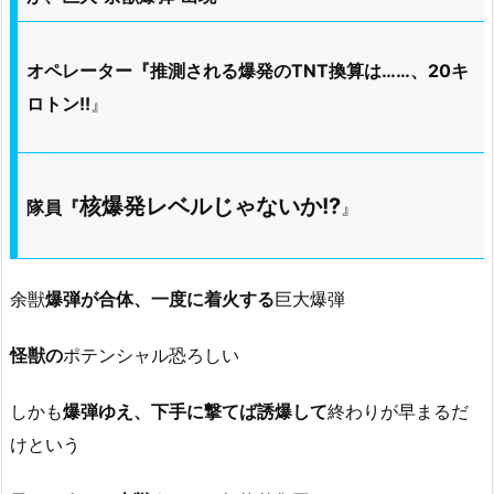
オペレーター『推測される爆発のTNT換算は……、20キ
ロトン!!
』
核爆発レベルじゃないか!?
隊員『
』
余獣
爆弾が合体、一度に着火する
巨大爆弾
怪獣の
ポテンシャル恐ろしい
しかも
爆弾ゆえ、下手に撃てば誘爆して
終わりが早まるだ
けという