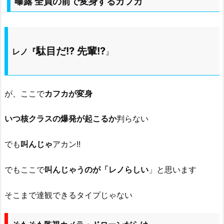
曝露 全員の前で変身するカフカ
駄目だ!? 先輩!?
レノ『
』
が、ここで
カフカが変身
いつ核クラスの爆発が起こるか
判らない
でも
叫んじゃ
アカン!!
でもここで
叫んじゃうのが「レノらしい
」と思います
そこまで達観できるタイプじゃない