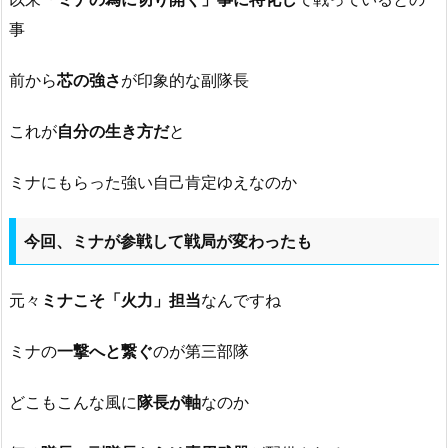
事
前から
芯の強さ
が印象的な副隊長
これが
自分の生き方だ
と
ミナにもらった強い自己肯定ゆえなのか
今回、ミナが参戦して戦局が変わったも
元々
ミナこそ「火力」担当
なんですね
ミナの
一撃へと繋ぐ
のが第三部隊
どこもこんな風に
隊長が軸
なのか