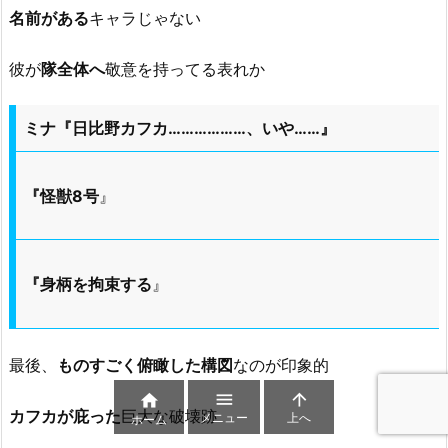
名前がある
キャラじゃない
彼が
隊全体へ
敬意を持ってる表れか
ミナ『日比野カフカ………………、いや……』
『怪獣8号
』
『身柄を拘束する
』
最後、
ものすごく俯瞰した構図
なのが印象的



カフカが庇った
巨大な破壊跡
メニュー
上へ
ホーム