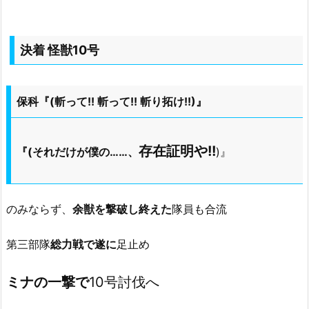
決着 怪獣10号
保科『(斬って!! 斬って!! 斬り拓け!!)』
存在証明や!!
『(それだけが僕の……、
)』
のみならず、
余獣を撃破し終えた
隊員も合流
第三部隊
総力戦で遂に
足止め
ミナの一撃で
10号討伐へ