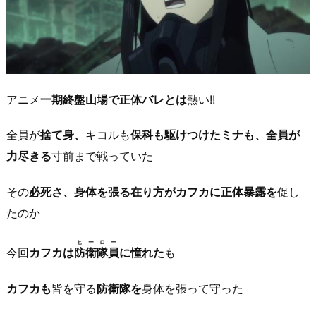
アニメ
一期終盤山場で正体バレとは
熱い!!
全員が
捨て身、
キコルも
保科も駆けつけたミナも、全員が
力尽きる
寸前まで戦っていた
その
必死さ、身体を張る在り方がカフカに正体暴露を
促し
たのか
ヒーロー
今回
カフカは
防衛隊員
に憧れた
も
カフカも
皆を守る
防衛隊を
身体を張って守った