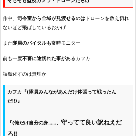
そもそも監視カメラ・ドローンだらけ
作中、
司令室から全域が見渡せるのは
ドローンを数え切れ
ないほど飛ばしているおかげ
また
隊員のバイタルも
常時モニター
前も一度
不審に途切れた事が
あるカフカ
誤魔化すのは無理か
カフカ『(隊員みんながあんだけ体張って戦ったん
だ!!)』
守ってて良い訳ねえだ
『(俺だけ自分の身……、
ろ!!