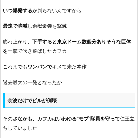
いつ爆発するか
判らないんですから
最速で吶喊し
余獣爆弾を撃滅
膨れ上がり、
下手すると東京ドーム数個分ありそうな巨体
を
一撃で吹き飛ばしたカフカ
これまでも
ワンパンで
キメて来た本作
過去最大の一発となったか
余波だけでビルが倒壊
その
さなかも、カフカはいわゆる"モブ"隊員を守って
仁王立
ちしていました