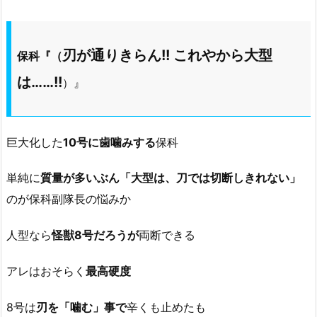
刃が通りきらん!! これやから大型
保科『（
は……!!
）』
巨大化した
10号に歯噛みする
保科
単純に
質量が多いぶん「大型は、刀では切断しきれない」
のが保科副隊長の悩みか
人型なら
怪獣8号だろうが
両断できる
アレはおそらく
最高硬度
8号は
刃を「噛む」事で
辛くも止めたも