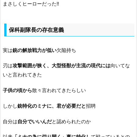
まさしくヒーローだった!!
保科副隊長の存在意義
実は
銃の解放戦力が低い
欠陥持ち
刃は
攻撃範囲が狭く、大型怪獣が主流の現代には
向いてな
いと言われてきた
子供の頃から
散々言われてきたらしい
しかし
銃特化のミナに、君が必要だと
招聘
自分は
自分でいいんだ
と認められたのか
以来
「ミナの為に切り開く」事に特化し
て戦っているとの