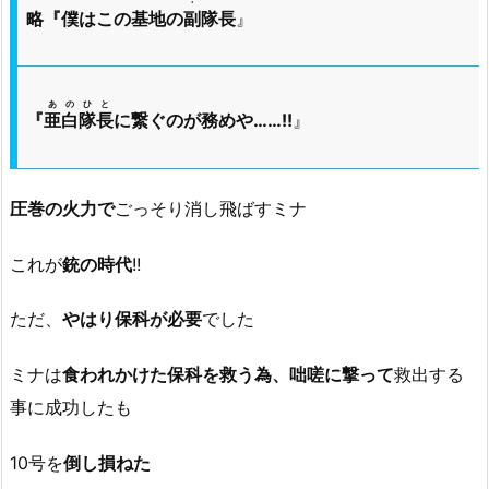
・
略『僕はこの基地の
副
隊長
』
あのひと
『
亜白隊長
に繋ぐのが務めや……!!
』
圧巻の火力で
ごっそり消し飛ばすミナ
これが
銃の時代
!!
ただ、
やはり保科が必要
でした
ミナは
食われかけた保科を救う為、咄嗟に撃って
救出する
事に成功したも
10号を
倒し損ねた