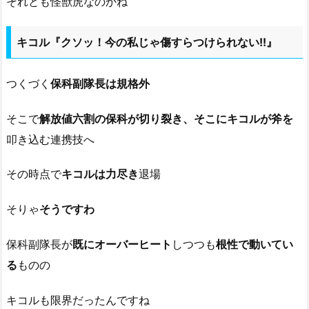
それとも怪獣虎なのかね
キコル『クソッ！今の私じゃ傷すらつけられない!!』
つくづく
保科副隊長は規格外
そこで
解放値六割の保科が切り裂き、そこにキコルが斧を
叩き込む連携技へ
その時点で
キコルは力尽き
退場
そりゃ
そうですわ
保科副隊長が
既にオーバーヒート
しつつも
根性で動いてい
る
ものの
キコルも限界だったんですね