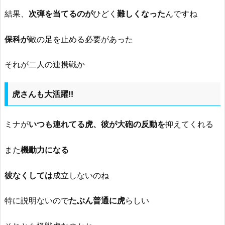
結果、
次弾を当てるのが
ひどく
難しくなった
んですね
保科が
敵の足を止める必要があった
それが二人の連携戦か
虎さんも大活躍!!
ミナが
いつも連れてる虎、彼が大砲の反動を
抑えてくれる
また
機動力になる
彼なくしては
成立しないのね
特に説明ないので
たぶん普通に虎
らしい