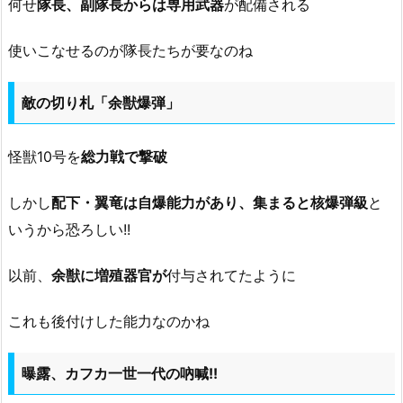
何せ
隊長、副隊長からは専用武器
が配備される
使いこなせるのが隊長たちが要なのね
敵の切り札「余獣爆弾」
怪獣10号を
総力戦で撃破
しかし
配下・翼竜は自爆能力があり、集まると核爆弾級
と
いうから恐ろしい!!
以前、
余獣に増殖器官が
付与されてたように
これも後付けした能力なのかね
曝露、カフカ一世一代の吶喊!!