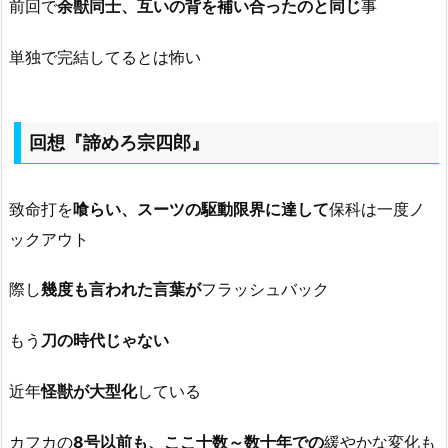
前回で
余獣同士、互いの背を補い合ったのと同じ
事
単独で完結してるとは怖い
回想『諦めろ宗四郎』
致命打を
喰らい、スーツの駆動限界に達して
保科は一度ノ
ックアウト
際し
幾度も言われた言葉が
フラッシュバック
もう
刀の時代じゃない
近年
怪獣が大型化
している
カフカの
8号以前も、ここ十数～数十年での
緩やかな変化も