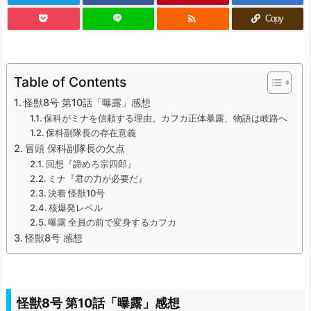

Copy
Table of Contents
怪獣8号 第10話「曝露」感想
保科がミナを信頼する理由。カフカ正体暴露、物語は岐路へ
保科副隊長の存在意義
冒頭 保科副隊長の欠点
回想『諦めろ宗四郎』
ミナ『君の力が必要だ』
決着 怪獣10号
核爆発レベル
曝露 全員の前で変身するカフカ
怪獣8号 感想
怪獣8号 第10話「曝露」感想