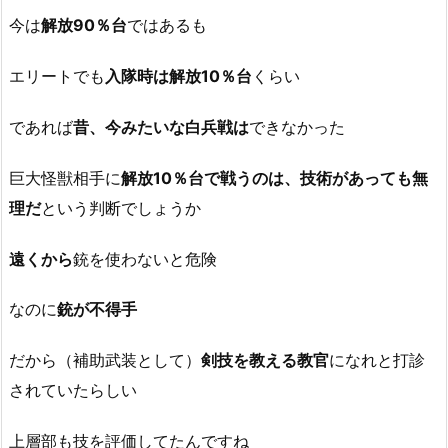
今は
解放90％台
ではあるも
エリートでも
入隊時は解放10％台
くらい
であれば
昔、今みたいな白兵戦は
できなかった
巨大怪獣相手に
解放10％台で戦うのは、技術があっても無
理だ
という判断でしょうか
遠くから
銃を使わないと危険
なのに
銃が不得手
だから（補助武装として）
剣技を教える教官
になれと打診
されていたらしい
上層部も技を評価してたんですね