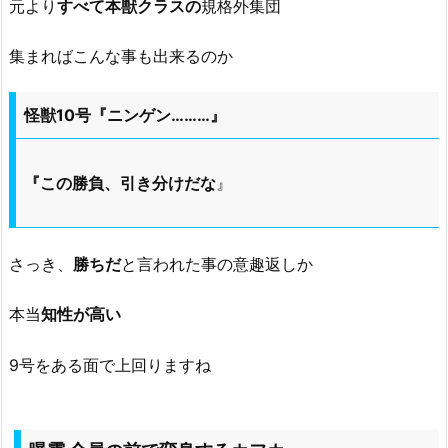
元より
すべて本獣クラスの
規格外集団
集まればこんな事も出来るのか
怪獣10号『ニンゲン………』
『この勝負、引き分けだな
』
さっき、
勝ちだ
と言われた事の意趣返しか
本当
知性が高い
9号をある面で上回りますね