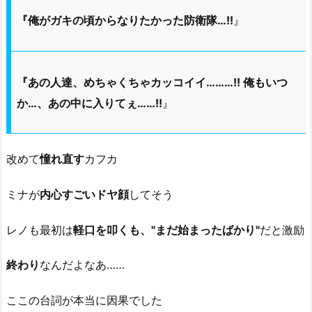
『俺がガキの頃からなりたかった防衛隊…!!
』
『あの人達、めちゃくちゃカッコイイ………!! 俺もいつ
か…、あの中に入りてぇ……!!
』
改めて
憧れ直す
カフカ
ミナが
内心すごいドヤ顔
してそう
レノも最初は
軽口を叩くも、"まだ始まったばかり"
だと激励
終わり
なんだよなあ……
ここの台詞が本当に因果でした