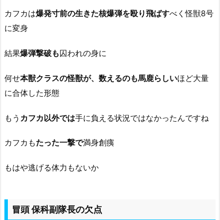
カフカは
爆発寸前の生きた核爆弾を殴り飛ばす
べく怪獣8号
に変身
結果
爆弾撃破も
囚われの身に
何せ
本獣クラスの怪獣が、数えるのも馬鹿らしい
ほど大量
に合体した形態
もう
カフカ以外では
手に負える状況ではなかったんですね
カフカも
たった一撃で
満身創痍
もはや逃げる体力もないか
冒頭 保科副隊長の欠点