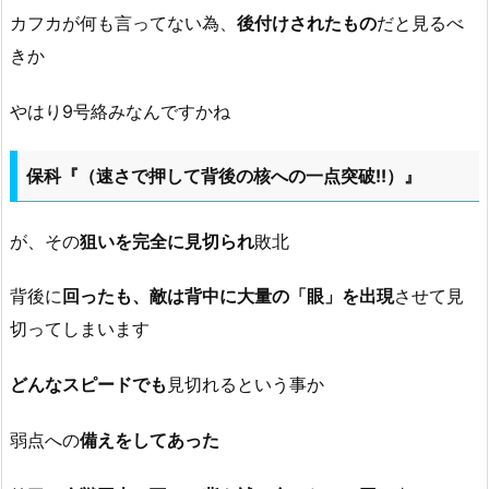
カフカが何も言ってない為、
後付けされたもの
だと見るべ
きか
やはり9号絡みなんですかね
保科『（速さで押して背後の核への一点突破!!）』
が、その
狙いを完全に見切られ
敗北
背後に
回ったも、敵は背中に大量の「眼」を出現
させて見
切ってしまいます
どんなスピードでも
見切れるという事か
弱点への
備えをしてあった