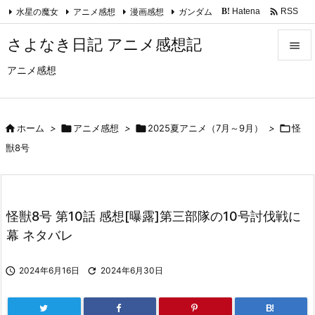

水星の魔女
アニメ感想
漫画感想
ガンダム
Hatena
RSS
B!
Feedly
さよなき日記 アニメ感想記

アニメ感想

メニュ

サイド

ホーム
>

アニメ感想
>

2025夏アニメ（7月～9月）
>

怪

獣8号
前へ

次へ
怪獣8号 第10話 感想[曝露]第三部隊の10号討伐戦に

幕 ネタバレ
検索

2024年6月16日

2024年6月30日
B!