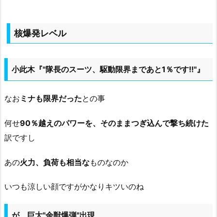
核爆発レベル
小此木『"隊長のスーツ、駆動限界まであと1％です!!"』
なお
ミナも限界だった
との事
何せ
90％越えのパワーを、そのままつぎ込んで撃ち続けた
訳ですし
あの
火力、負荷も相当な
ものなのか
いつも涼しい顔ですがかなりキツいのね
が、巨大"余獣爆弾"出現