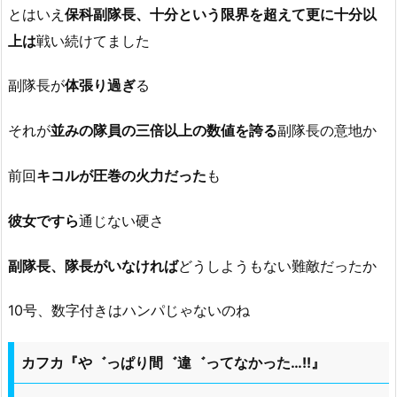
とはいえ
保科副隊長、十分という限界を超えて更に十分以
上は
戦い続けてました
副隊長が
体張り過ぎ
る
それが
並みの隊員の三倍以上の数値を誇る
副隊長の意地か
前回
キコルが圧巻の火力だった
も
彼女ですら
通じない硬さ
副隊長、隊長がいなければ
どうしようもない難敵だったか
10号、数字付きはハンパじゃないのね
カフカ『や゛っぱり間゛違゛ってなかった…!!』