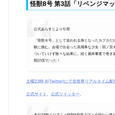
怪獣8号 第3話「リベンジマ
公式あらすじより引用
「怪獣８号」として追われる身となったカフカだ
験に挑む。会場で出会った高飛車な少女・四ノ宮
ついていけず散々な結果に。続く最終審査で巻き
獣討伐”だった！
土曜23時 X(Twitter)にて全世界リアルタイム配
公式サイト
、
公式ツイッター
、
本日23時よりアニメ怪獣8号第３話！今回から僕