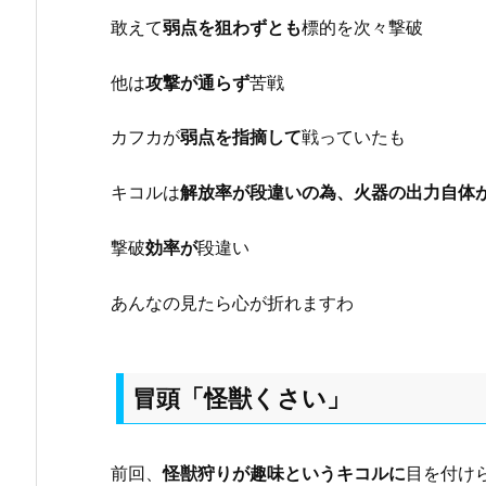
敢えて
弱点を狙わずとも
標的を次々撃破
他は
攻撃が通らず
苦戦
カフカが
弱点を指摘して
戦っていたも
キコルは
解放率が段違いの為、火器の出力自体
撃破
効率が
段違い
あんなの見たら心が折れますわ
冒頭「怪獣くさい」
前回、
怪獣狩りが趣味というキコルに
目を付け