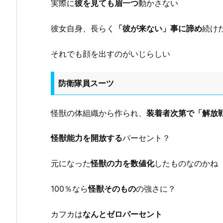
実際に
彼を見ても眉一つ
動かさない
彼女自身、長らく
「彼が来ない」事に諦め
続け
それでも顔を出すのがいじらしい
防衛隊員スーツ
怪獣の体組織から作られ、
装着者次第で「解放
怪獣能力を開放する
パーセント？
元になった
怪獣の力を数値化
したものなのかね
100％なら
怪獣そのもの
の強さに？
カフカは
なんとゼロパーセント