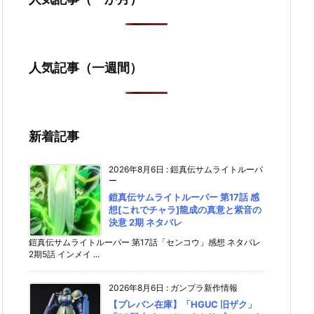
人気記事（一週間）
新着記事
2026年8月6日
:
鎧真伝サムライトルーパ
ー
鎧真伝サムライトルーパー 第17話 感
想[これでチャラ]龍成の真意と紫音の
決意 2期 ネタバレ
鎧真伝サムライトルーパー 第17話「センコウ」感想 ネタバレ
2期5話 インメイ ...
2026年8月6日
:
ガンプラ新作情報
【プレバン在庫】「HGUC 旧ザク」