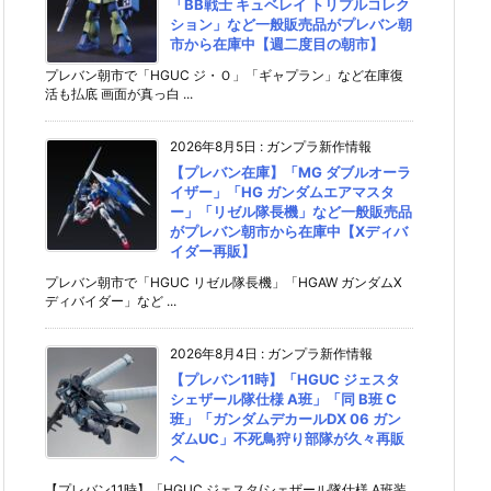
「BB戦士 キュベレイ トリプルコレク
ション」など一般販売品がプレバン朝
市から在庫中【週二度目の朝市】
プレバン朝市で「HGUC ジ・Ｏ」「ギャプラン」など在庫復
活も払底 画面が真っ白 ...
2026年8月5日
:
ガンプラ新作情報
【プレバン在庫】「MG ダブルオーラ
イザー」「HG ガンダムエアマスタ
ー」「リゼル隊長機」など一般販売品
がプレバン朝市から在庫中【Xディバ
イダー再販】
プレバン朝市で「HGUC リゼル隊長機」「HGAW ガンダムX
ディバイダー」など ...
2026年8月4日
:
ガンプラ新作情報
【プレバン11時】「HGUC ジェスタ
シェザール隊仕様 A班」「同 B班 C
班」「ガンダムデカールDX 06 ガン
ダムUC」不死鳥狩り部隊が久々再販
へ
【プレバン11時】「HGUC ジェスタ(シェザール隊仕様 A班装