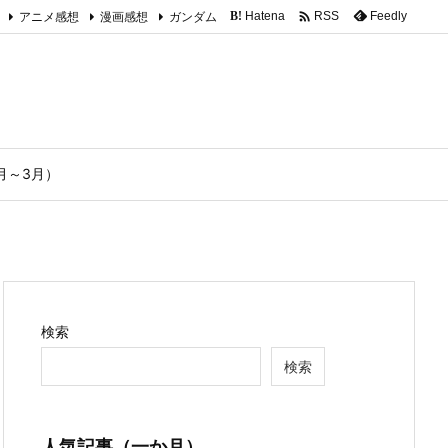

アニメ感想
漫画感想
ガンダム
Hatena
Feedly
RSS
B!
1月～3月）
検索
検索
人気記事（一か月）