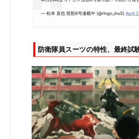
— 松本 直也 怪獣8号連載中 (@ringo_inuS)
April 
防衛隊員スーツの特性、最終試験