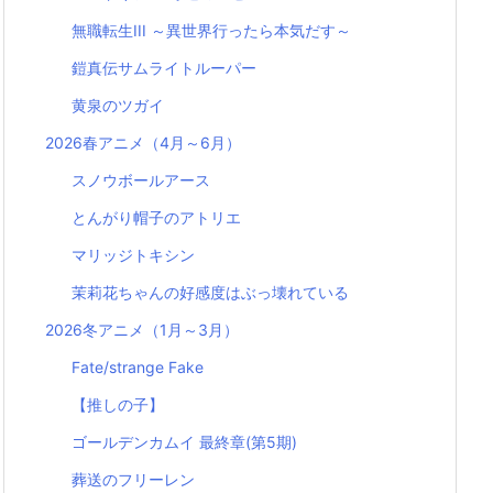
無職転生III ～異世界行ったら本気だす～
鎧真伝サムライトルーパー
黄泉のツガイ
2026春アニメ（4月～6月）
スノウボールアース
とんがり帽子のアトリエ
マリッジトキシン
茉莉花ちゃんの好感度はぶっ壊れている
2026冬アニメ（1月～3月）
Fate/strange Fake
【推しの子】
ゴールデンカムイ 最終章(第5期)
葬送のフリーレン