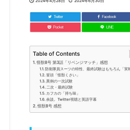

2024年4月28日

2024年6月30日
Twitter
Facebook
Pocket
LINE
Table of Contents
怪獣8号 第3話「リベンジマッチ」感想
防衛隊員スーツの特性、最終試験はもちろん「実戦
冒頭「怪獣くさい」
異例の一次試験
二次・最終試験
カフカの「持ち味」
余談。Twitter視聴と英語字幕
怪獣8号 感想