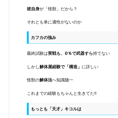
彼自身
が「怪獣」だから？
それとも単に適性がないのか
カフカの強み
最終試験は
実戦も、0％で武器すら
持てない
しかし
解体屋経験で「構造」
に詳しい
怪獣の
解体法
へ知識随一
これまでの経験もちゃんと生きてた!!
もっとも「天才」キコルは