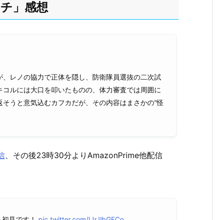
ッチ」感想
が、レノの協力で正体を隠し、防衛隊員選抜の二次試
キコルには大口を叩いたものの、体力審査では周囲に
返そうと意気込むカフカだが、その内容はまさかの“怪
信
、その後23時30分よりAmazonPrime他配信
も初見です！
pic.twitter.com/IJrJlbGFCo