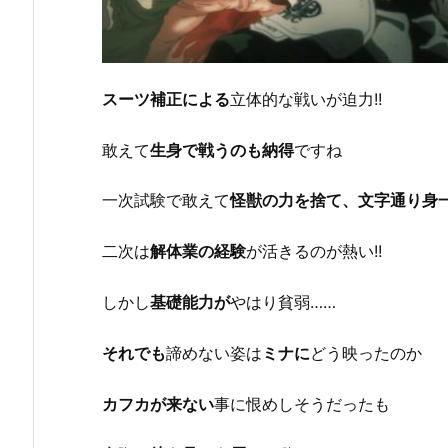
スーツ補正による
立体的な戦いが迫力!!
敢えて
生身で戦うのも納得
ですね
一次試験で敢えて
怪獣の力を捨て、文字通り身
二次は
解体業の経験
が活きるのが熱い!!
しかし
基礎能力が
やはり貧弱……
それでも
諦めない姿は
ミナに
どう映ったのか
カフカが来ない
事に恨めしそうだったも