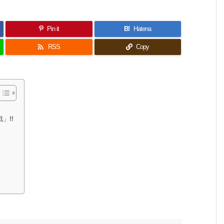
Pin it
B!
Hatena

RSS
Copy
」!!