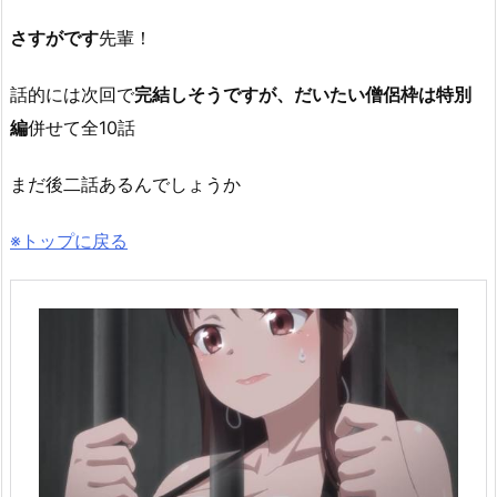
さすがです
先輩！
話的には次回で
完結しそうですが、だいたい僧侶枠は特別
編
併せて全10話
まだ後二話あるんでしょうか
※トップに戻る