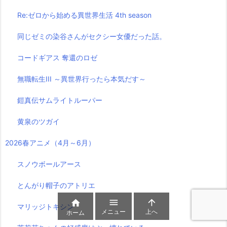
Re:ゼロから始める異世界生活 4th season
同じゼミの染谷さんがセクシー女優だった話。
コードギアス 奪還のロゼ
無職転生III ～異世界行ったら本気だす～
鎧真伝サムライトルーパー
黄泉のツガイ
2026春アニメ（4月～6月）
スノウボールアース
とんがり帽子のアトリエ



マリッジトキシン
メニュー
上へ
ホーム