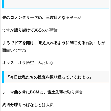
先の
コメンタリー含め、三度目となる
第一話
ですが
語り掛けて来る
のが新鮮
まるで
ドアを開け、迎え入れるように聞こえる
台詞回しが
面白いですね
オッス！オラ悟空！みたいな
『今日は私たちの捜査を振り返っていくわよっ』
テーマ
曲を常にBGMに、雷土先輩の
独り舞台
約四分喋りっぱなし
とは大変