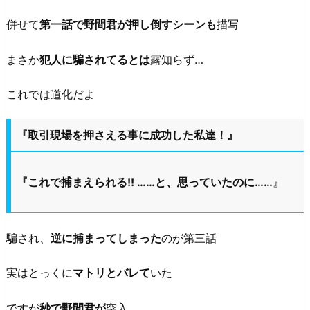
併せて
第一話で野間君が押し倒すシーンも
描写
まさか
犯人に騙されてるとは
露知らず…
これでは道化だよ
『取引現場を押さえる事に成功した私達！』
『これで捕まえられる!! ……と、思っていたのに……
』
騙され、
逆に捕まってしまった
のが第三話
実はとっくに
マトリとバレて
いた
ですが
秒で野間君が
突入