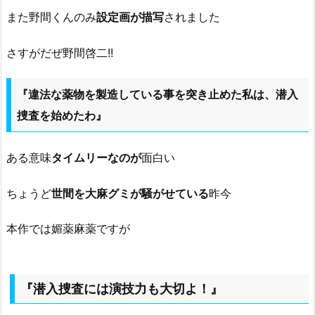
また野間くんのみ
設定画が描写
されました
さすがだぜ野間啓二!!
『違法な薬物を製造している事を突き止めた私は、潜入
捜査を始めたわ』
ある意味
タイムリーなのが
面白い
ちょうど
世間を大麻グミが騒がせている
昨今
本作では媚薬麻薬ですが
『潜入捜査には演技力も大切よ！』