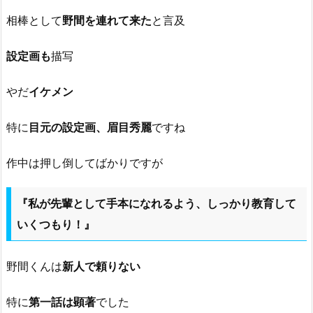
相棒として
野間を連れて来た
と言及
設定画も
描写
やだ
イケメン
特に
目元の設定画、眉目秀麗
ですね
作中は押し倒してばかりですが
『私が先輩として手本になれるよう、しっかり教育して
いくつもり！』
野間くんは
新人で頼りない
特に
第一話は顕著
でした