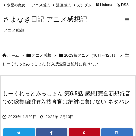

水星の魔女
アニメ感想
漫画感想
ガンダム
Hatena
RSS
B!
Feedly
さよなき日記 アニメ感想記

アニメ感想

メニュ

サイド

ホーム
>

アニメ感想
>

2023秋アニメ（10月～12月）
>


しーくれっとみっしょん 潜入捜査官は絶対に負けない!
前へ

次へ
しーくれっとみっしょん 第6.5話 感想[完全新規録音

での総集編!!]潜入捜査官は絶対に負けない!ネタバレ
検索

2023年11月20日

2023年12月19日
B!