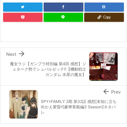
B!
Copy

Next
魔女ラジ【ガンプラ特別編 第4回 感想】ジ
ェターク勢でシュバルゼッテ!!【機動戦士
ガンダム 水星の魔女】

Prev
SPY×FAMILY 2期 第32話 感想[未知に立ち
向かえ黄昏!!]豪華客船編3 Season2ネタバ
レ