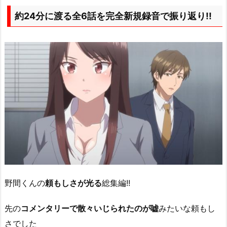
約24分に渡る全6話を完全新規録音で振り返り!!
野間くんの
頼もしさが光る
総集編!!
先の
コメンタリーで散々いじられたのが嘘
みたいな頼もし
さでした