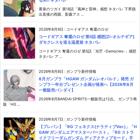
黄泉のツガイ 第18話「風神と雷神」感想 ネタバレ 下界脱
出直後の両親、影森アス ...
2026年8月9日
:
コードギアス 奪還のロゼ
コードギアス 奪還のロゼ 第5話 感想[Zi-オルテギア]
ダモクレスを巡る温度差 ネタバレ
コードギアス 奪還のロゼ 第5話「光芒 -Damocles-」感想
ネタバレ ア ...
2026年8月8日
:
ガンプラ新作情報
8月ガンプラ「HGAW ガンダムレオパルド」発売 ガ
ンプラ一年分プレゼント企画が発表へ【2026年8月
一般販売バンダイ】
2026年8月BANDAI SPIRITS一般販売は12点。 ガンプラ再
販「HG ...
2026年8月7日
:
ガンプラ新作情報
【プレバン】「RG フェネクス(ナラティブVer.)」「H
GAW ガンダムエアマスターバースト」「RG ストラ
イクフリーダムガンダム ディアクティブモード」不