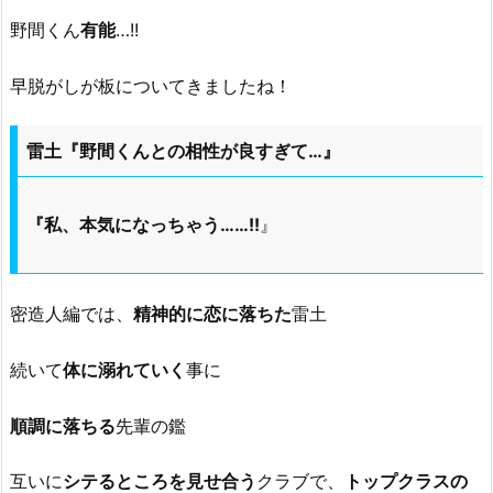
野間くん
有能
…!!
早脱がしが板についてきましたね！
雷土『野間くんとの相性が良すぎて…』
『私、本気になっちゃう……!!
』
密造人編では、
精神的に恋に落ちた
雷土
続いて
体に溺れていく
事に
順調に落ちる
先輩の鑑
互いに
シテるところを見せ合う
クラブで、
トップクラスの