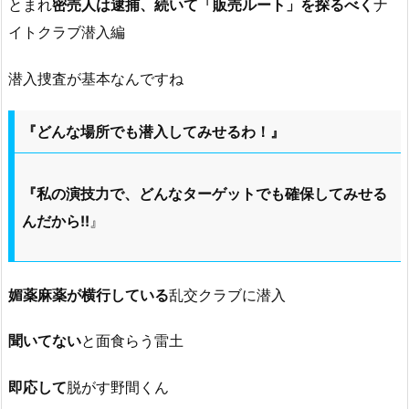
とまれ
密売人は逮捕、続いて「販売ルート」を探るべく
ナ
イトクラブ潜入編
潜入捜査が基本なんですね
『どんな場所でも潜入してみせるわ！』
『私の演技力で、どんなターゲットでも確保してみせる
んだから!!
』
媚薬麻薬が横行している
乱交クラブに潜入
聞いてない
と面食らう雷土
即応して
脱がす野間くん