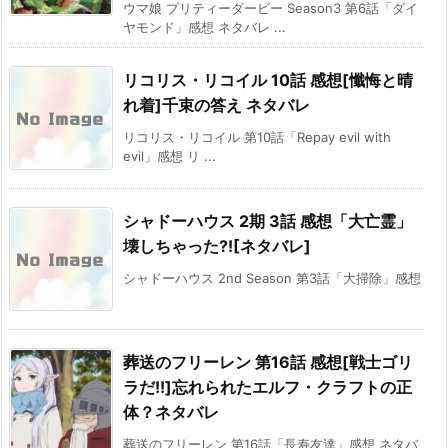
ウマ娘 プリティーダービー Season3 第6話「ダイ
ヤモンド」感想 ネタバレ ...
リコリス・リコイル 10話 感想[懺悔と晴
れ着]千束の答え ネタバレ
リコリス・リコイル 第10話「Repay evil with
evil」感想 リ ...
シャドーハウス 2期 3話 感想「大亡霊」
壊しちゃった?![ネタバレ]
シャドーハウス 2nd Season 第3話「大掃除」感想
葬送のフリーレン 第16話 感想[戦士ゴリ
ラだ!!]忘れられたエルフ・クラフトの正
体？ネタバレ
葬送のフリーレン 第16話「長寿友達」感想 ネタバ