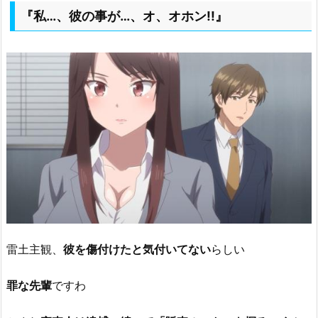
『私…、彼の事が…、オ、オホン!!』
雷土主観、
彼を傷付けたと気付いてない
らしい
罪
な先輩
ですわ