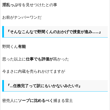
淫乱っぷり
を見せつけたとの事
お前がナンバーワンだ
『そんなこんなで野間くんのおかげで捜査が進み……』
野間くん
有能
思った以上に
仕事でも評価が
高かった
今まさに内蔵を売られかけてますが
『…任務完了って訳にもいかないみたい!!』
密売人に
ソープに沈めるべく
捕まる雷土