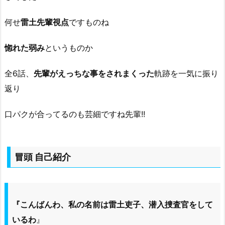
何せ
雷土先輩視点
ですものね
惚れた弱み
というものか
全6話、
先輩がえっちな事をされまくった
軌跡を一気に振り
返り
口パクが合ってるのも芸細ですね先輩!!
冒頭 自己紹介
『こんばんわ、私の名前は雷土吏子、潜入捜査官をして
いるわ
』