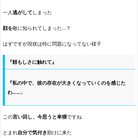
一人
逃がして
しまった
顔を
敵に知られてしまった…？
はずですが現状は特に問題になってない様子
『頼もしさに触れて』
『私の中で、彼の存在が大きくなっていくのを感じた
わ……
』
この
言い回し、今思うと卑猥
ですね
とまれ
自分で気付き
助けに来た