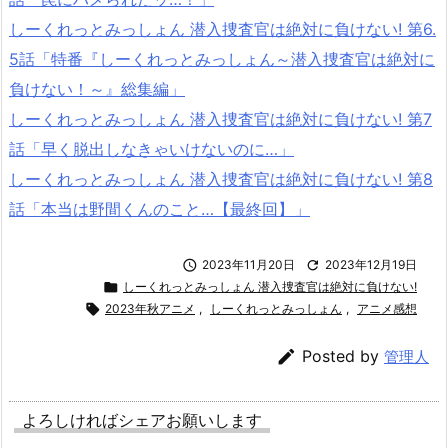
しーくれっとみっしょん 潜入捜査官は絶対に負けない! 第6.
5話「特番『しーくれっとみっしょん～潜入捜査官は絶対に
負けない！～』総集編」
しーくれっとみっしょん 潜入捜査官は絶対に負けない! 第7
話「早く脱出しなきゃいけないのに…」
しーくれっとみっしょん 潜入捜査官は絶対に負けない! 第8
話「本当は野間くんのこと…【最終回】」

2023年11月20日

2023年12月19日

しーくれっとみっしょん 潜入捜査官は絶対に負けない!

2023年秋アニメ
,
しーくれっとみっしょん
,
アニメ感想

Posted by
管理人
よろしければシェアお願いします