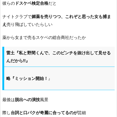
彼らの
ドスケベ検定合格
だと
ナイトクラブで
媚薬を売りつつ、これぞと思った女も捕ま
え
売り飛ばしていたらしい
薬から女まで売るスケベの総合商社だったか
雷土『私と野間くんで、このピンチを抜け出して見せる
んだから!!』
略『ミッション開始！
』
最後は
脱出への演技
風景
際し
台詞と口パクが奇麗に合ってるのが
芸細