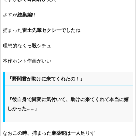
さすが
総集編!!
捕まった
雷土先輩セクシーでした
ね
理想的な
くっ殺
シチュ
本作ホント作画がいい
『野間君が助けに来てくれたの！』
『彼自身で異変に気付いて、助けに来てくれて本当に嬉
しかった……
』
なお
この時、捕まった麻薬犯は一人
足りず