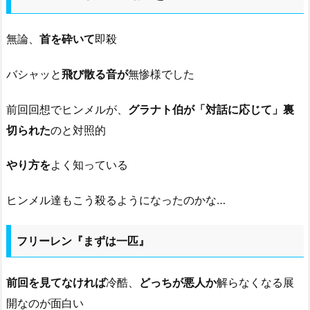
無論、
首を砕いて
即殺
バシャッと
飛び散る音が
無惨様でした
前回回想でヒンメルが、
グラナト伯が「対話に応じて」裏
切られた
のと対照的
やり方を
よく知っている
ヒンメル達もこう殺るようになったのかな…
フリーレン『まずは一匹』
前回を見てなければ
冷酷、
どっちが悪人か
解らなくなる展
開なのが面白い