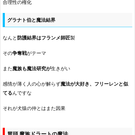
合理性の権化
グラナト伯と魔法結界
なんと
防護結界はフランメ師匠
製
その
争奪戦
がテーマ
また
魔族も魔法研究が
生きがい
感情が薄く人の心が解らず
魔法が大好き、フリーレンと似
てる
んですな
それが犬猿の仲とはまた因果
冒頭 魔族ドラートの魔法