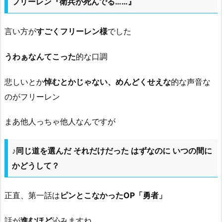
フリーレン『衛兵が死んでる……』
言い方が
すごくフリーレン様
でした
うわぁなんてこった
的な口調
悲しいとか
悼むとかじゃない、めんどくせえな
的な声音な
のがフリーレン
まあ他人っちゃ他人なんですが
♪同じ道を選んだ それだけだった はずなのに いつの間に
かどうして？
正直、第一話は
ピンとこなかったOP「勇者」
話が
進むほど
沁みますね