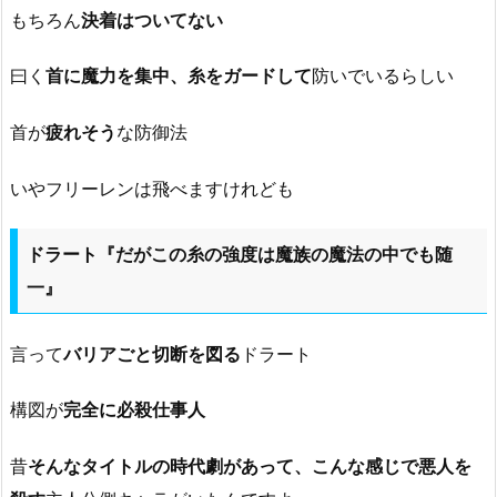
もちろん
決着はついてない
曰く
首に魔力を集中、糸をガードして
防いでいるらしい
首が
疲れそう
な防御法
いやフリーレンは飛べますけれども
ドラート『だがこの糸の強度は魔族の魔法の中でも随
一』
言って
バリアごと切断を図る
ドラート
構図が
完全に必殺仕事人
昔
そんなタイトルの時代劇があって、こんな感じで悪人を