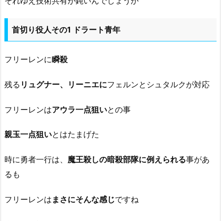
それゆえ技術共有が鈍いんでしょうか
首切り役人その1 ドラート青年
フリーレンに
瞬殺
残る
リュグナー、リーニエに
フェルンとシュタルクが対応
フリーレンは
アウラ一点狙い
との事
親玉一点狙い
とはたまげた
時に勇者一行は、
魔王殺しの暗殺部隊に例えられる
事があ
るも
フリーレンは
まさにそんな感じ
ですね