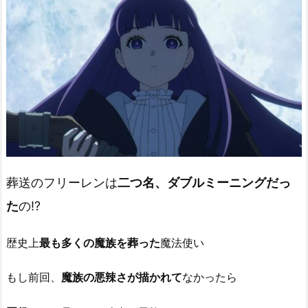
葬送のフリーレンは
二つ名、ダブルミーニングだっ
た
の!?
歴史上
最も多くの魔族を葬った
魔法使い
もし前回、
魔族の悪辣さが描かれて
なかったら