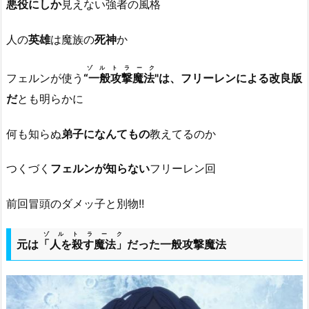
悪役にしか
見えない強者の風格
人の
英雄
は魔族の
死神
か
ゾルトラーク
フェルンが使う
“一般攻撃魔法"
は、フリーレンによる改良版
だ
とも明らかに
何も知らぬ
弟子になんてもの
教えてるのか
つくづく
フェルンが知らない
フリーレン回
前回冒頭のダメッ子と別物!!
ゾルトラーク
元は
「人を殺す魔法」
だった一般攻撃魔法