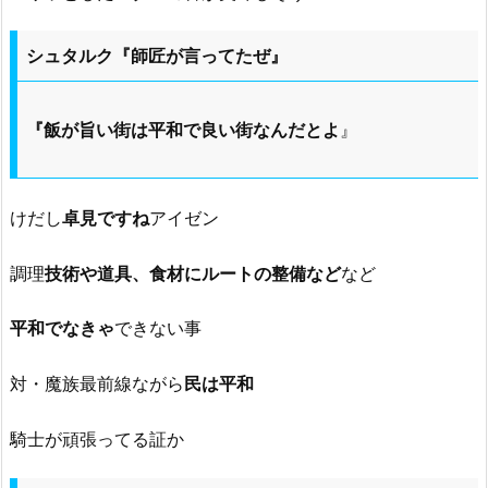
シュタルク『師匠が言ってたぜ』
『飯が旨い街は平和で良い街なんだとよ
』
けだし
卓見ですね
アイゼン
調理
技術や道具、食材にルートの整備など
など
平和でなきゃ
できない事
対・魔族最前線ながら
民は平和
騎士が頑張ってる証か