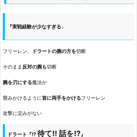
『実戦経験が少なすぎる
』
フリーレン、
ドラートの腕の方を
切断
そのまま
反対の腕も
切断
腕を刃にする
魔法か
畳みかけるように
首に両手をかける
フリーレン
攻撃に淀みがない
待て!! 話を!?
ドラート『!?
』