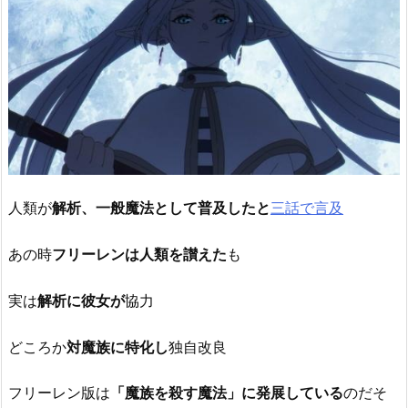
人類が
解析、一般魔法として普及したと
三話で言及
あの時
フリーレンは人類を讃えた
も
実は
解析に彼女が
協力
どころか
対魔族に特化し
独自改良
フリーレン版は
「魔族を殺す魔法」に発展している
のだそ