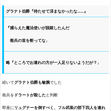
グラナト伯爵『待たせて済まなかったな……』
『捕らえた魔法使いが脱獄したんだ
衛兵の首を斬ってな
』
略『ところでお連れの方が一人足りないようだが？
』
続いて
グラナト伯爵も敏腕
でした
衛兵を
ドラートが殺した
と判断
即座に
リュグナーを倒すべく、フル武装の部下四人を連れ