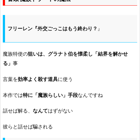
フリーレン『外交ごっこはもう終わり？
』
魔族特使の
狙いは、グラナト伯を懐柔し「結界を解かせ
る」
事
言葉を
効率よく殺す道具
に使う
本作では
特に「魔族らしい」手段
なんですね
話せば解る、
なんて
はずがない
彼らと話せば騙される