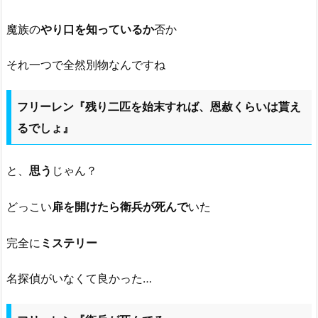
魔族の
やり口を知っているか
否か
それ一つで全然別物なんですね
フリーレン『残り二匹を始末すれば、恩赦くらいは貰え
るでしょ』
と、
思う
じゃん？
どっこい
扉を開けたら衛兵が死んで
いた
完全に
ミステリー
名探偵がいなくて良かった…