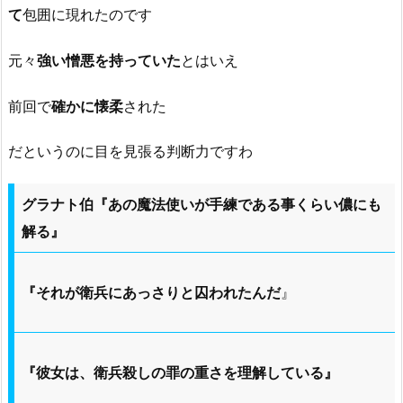
て
包囲に現れたのです
元々
強い憎悪を持っていた
とはいえ
前回で
確かに懐柔
された
だというのに目を見張る判断力ですわ
グラナト伯『あの魔法使いが手練である事くらい儂にも
解る』
『それが衛兵にあっさりと囚われたんだ
』
『彼女は、衛兵殺しの罪の重さを理解している』