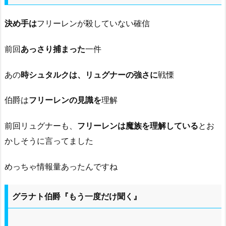
決め手は
フリーレンが殺していない確信
前回
あっさり捕まった
一件
あの
時シュタルクは、リュグナーの強さに
戦慄
伯爵は
フリーレンの見識を
理解
前回リュグナーも、
フリーレンは魔族を理解している
とお
かしそうに言ってました
めっちゃ情報量あったんですね
グラナト伯爵『もう一度だけ聞く』