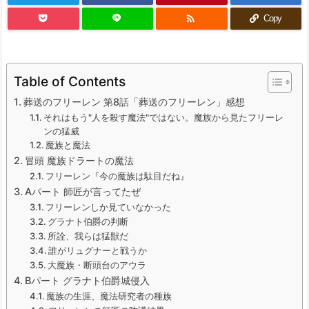

Copy
Table of Contents
葬送のフリーレン 第8話「葬送のフリーレン」感想
それはもう"人を殺す魔法"ではない。魔族から見たフリーレ
ンの猛威
魔族と魔法
冒頭 魔族ドラートの魔法
フリーレン『今の魔族は駄目だね』
Aパート 師匠が言ってたぜ
フリーレンしか見ていなかった
グラナト伯爵の判断
所詮、我らは猛獣だ
誰がリュグナーと戦うか
大魔族・断頭台のアウラ
Bパート グラナト伯爵城侵入
魔族の生涯、魔法研究者の種族