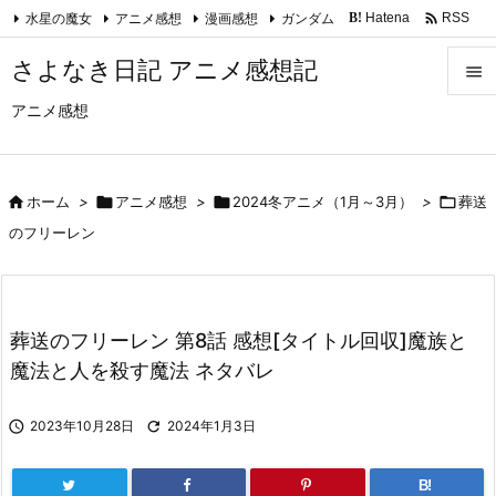

水星の魔女
アニメ感想
漫画感想
ガンダム
Hatena
RSS
B!
Feedly
さよなき日記 アニメ感想記

アニメ感想

メニュ

サイド

ホーム
>

アニメ感想
>

2024冬アニメ（1月～3月）
>

葬送

のフリーレン
前へ

次へ
葬送のフリーレン 第8話 感想[タイトル回収]魔族と

魔法と人を殺す魔法 ネタバレ
検索

2023年10月28日

2024年1月3日
B!