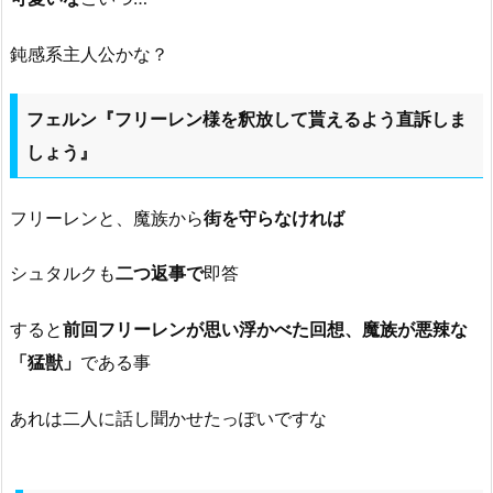
鈍感系主人公かな？
フェルン『フリーレン様を釈放して貰えるよう直訴しま
しょう』
フリーレンと、魔族から
街を守らなければ
シュタルクも
二つ返事で
即答
すると
前回フリーレンが思い浮かべた回想、魔族が悪辣な
「猛獣」
である事
あれは二人に話し聞かせたっぽいですな