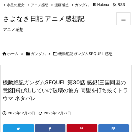

水星の魔女
アニメ感想
漫画感想
ガンダム
Hatena
RSS
B!
Feedly
さよなき日記 アニメ感想記

アニメ感想

メニュ

サイド

ホーム
>

ガンダム
>

機動絶記ガンダムSEQUEL 感想

前へ

機動絶記ガンダムSEQUEL 第30話 感想[三国同盟の
次へ
意図]飛び出していけ破壊の彼方 同盟を打ち抜くトラ

ウマ ネタバレ
検索

2025年12月26日

2025年12月27日
B!