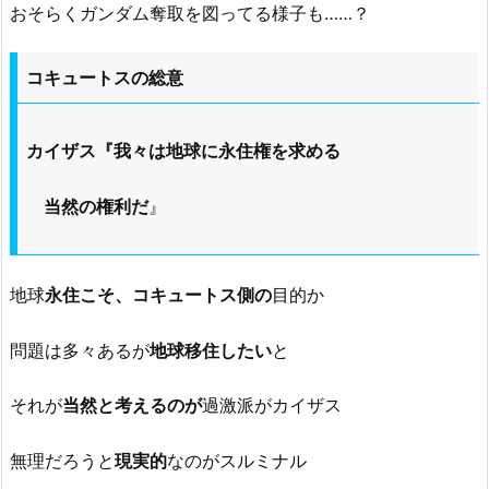
おそらくガンダム奪取を図ってる様子も……？
コキュートスの総意
カイザス『我々は地球に永住権を求める
当然の権利だ
』
地球
永住こそ、コキュートス側の
目的か
問題は多々あるが
地球移住したい
と
それが
当然と考えるのが
過激派がカイザス
無理だろうと
現実的
なのがスルミナル