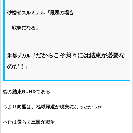
砂楼都スルミナル『最悪の場合
戦争になる
』
だからこそ我々には結束が必要な
氷都ザガル『
のだ！
』
後の
結束GUND
である
つまり
同盟は、地球帰還が現実に
なったからか
本作は
長らく三国が
戦争