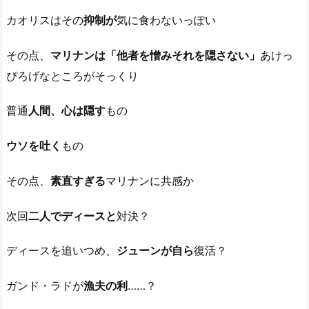
カオリスはその
抑制が
気に食わないっぽい
その点、
マリナンは「他者を憎みそれを隠さない」
あけっ
ぴろげなところがそっくり
普通
人間、心は隠す
もの
ウソを吐く
もの
その点、
素直すぎる
マリナンに共感か
次回
二人でディースと
対決？
ディースを追いつめ、
ジューンが自ら
復活？
ガンド・ラドが
漁夫の利
……？