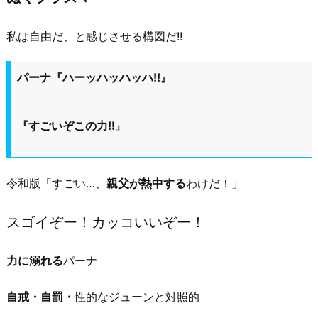
私は自由だ、と感じさせる構図だ!!
パーナ『ハーッハッハッハ!!』
『すごいぞこの力!!
』
令和版「すごい…、
親父が熱中する
わけだ！」
スゴイぞー！カッコいいぞー！
力に溺れる
パーナ
自戒・自罰・
性的なジューンと対照的