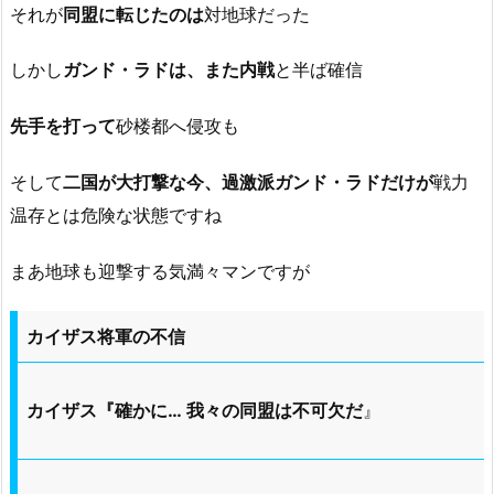
それが
同盟に転じたのは
対地球だった
しかし
ガンド・ラドは、また内戦
と半ば確信
先手を打って
砂楼都へ侵攻も
そして
二国が大打撃な今、過激派ガンド・ラドだけが
戦力
温存とは危険な状態ですね
まあ地球も迎撃する気満々マンですが
カイザス将軍の不信
カイザス『確かに… 我々の同盟は不可欠だ
』