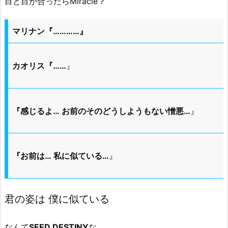
目と目が合ったらMiracle？
マリナン『…………』
カオリス『……
』
『感じるよ… お前のそのどうしようもない憎悪…
』
『お前は… 私に似ている…
』
君の姿は 僕に似ている
なんて
SEED DESTINY
な……