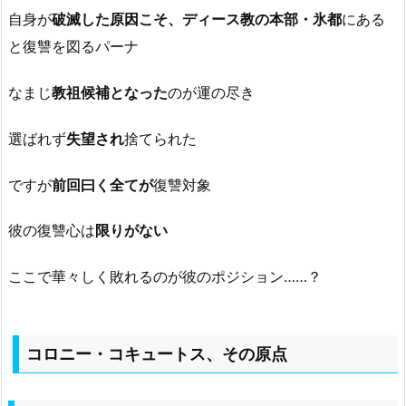
自身が
破滅した原因こそ、ディース教の本部・氷都
にある
と復讐を図るパーナ
なまじ
教祖候補となった
のが運の尽き
選ばれず
失望され
捨てられた
ですが
前回曰く全てが
復讐対象
彼の復讐心は
限りがない
ここで華々しく敗れるのが彼のポジション……？
コロニー・コキュートス、その原点