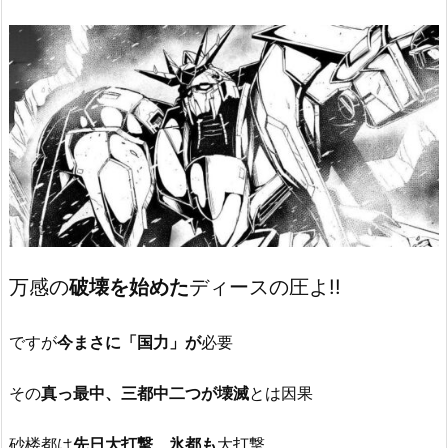
万感の
破壊を始めた
ディースの圧よ!!
ですが
今まさに「国力」が
必要
その
真っ最中、三都中二つが壊滅
とは因果
砂楼都は
先日大打撃、氷都も
大打撃