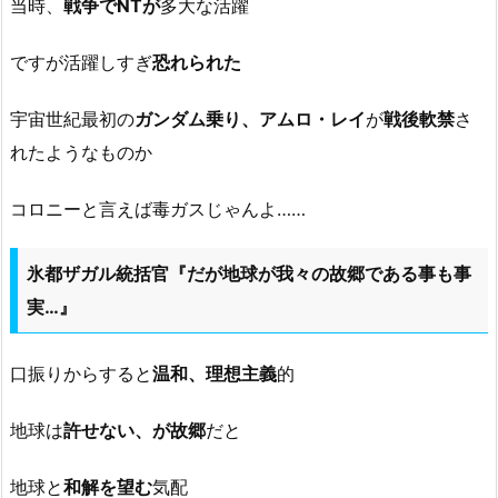
当時、
戦争でNTが
多大な活躍
ですが活躍しすぎ
恐れられた
宇宙世紀最初の
ガンダム乗り、
アムロ・レイ
が
戦後軟禁
さ
れたようなものか
コロニーと言えば毒ガスじゃんよ……
氷都ザガル統括官『だが地球が我々の故郷である事も事
実…』
口振りからすると
温和、理想主義
的
地球は
許せない、が故郷
だと
地球と
和解を望む
気配