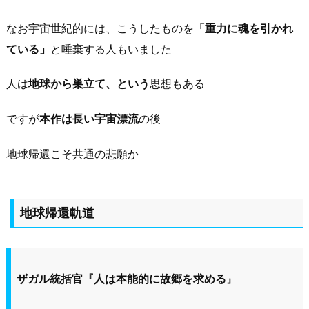
なお宇宙世紀的には、こうしたものを
「重力に魂を引かれ
ている」
と唾棄する人もいました
人は
地球から巣立て、という
思想もある
ですが
本作は長い宇宙漂流
の後
地球帰還こそ共通の悲願か
地球帰還軌道
ザガル統括官『人は本能的に故郷を求める
』