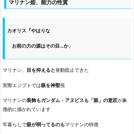
マリナン姫、能力の性質
カオリス『やはりな
お前の力の源はその目…か
』
マリナン、
目を抑えると
発動阻止できた
実際エジプトでは
眼を神聖
視
マリナンの
装飾もガンダム・アヌビスも「眼」の意匠
が象
徴的に描かれています
牢暮らしで
眼が弱ってるのも
マリナンの特徴