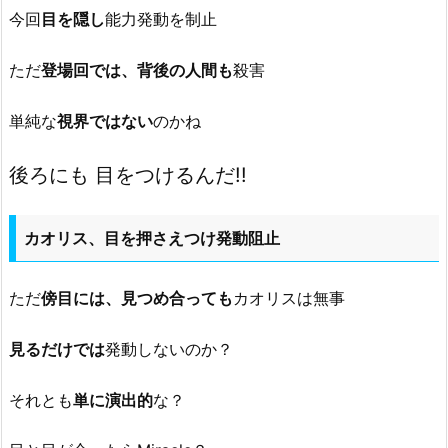
今回
目を隠し
能力発動を制止
ただ
登場回では、背後の人間も
殺害
単純な
視界ではない
のかね
後ろにも 目をつけるんだ!!
カオリス、目を押さえつけ発動阻止
ただ
傍目には、見つめ合っても
カオリスは無事
見るだけでは
発動しないのか？
それとも
単に演出的
な？