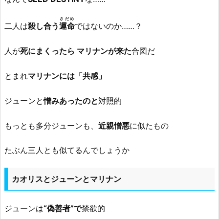
さだめ
二人は
殺し合う
運命
ではないのか……？
人が
死にまくったら マリナンが来た
合図だ
とまれ
マリナンには「共感」
ジューンと
憎みあったのと
対照的
もっとも多分ジューンも、
近親憎悪
に似たもの
たぶん三人とも似てるんでしょうか
カオリスとジューンとマリナン
ジューンは
“偽善者”で
禁欲的