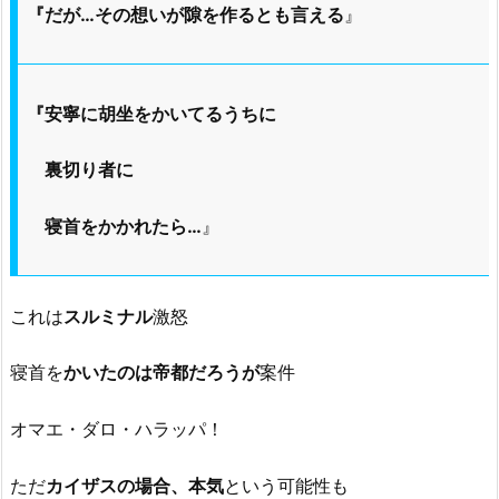
『だが…その想いが隙を作るとも言える
』
『安寧に胡坐をかいてるうちに
裏切り者に
寝首をかかれたら…
』
これは
スルミナル
激怒
寝首を
かいたのは帝都だろうが
案件
オマエ・ダロ・ハラッパ！
ただ
カイザスの場合、本気
という可能性も