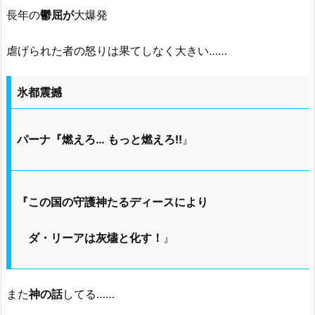
長年の
鬱屈が
大爆発
虐げられた者の怒りは果てしなく大きい……
氷都震撼
パーナ『燃えろ… もっと燃えろ!!
』
『この国の守護神たるディースにより
ダ・リーアは灰燼と化す！
』
また
神の話
してる……