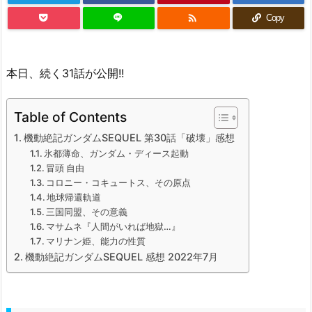

Copy
本日、続く31話が公開!!
Table of Contents
機動絶記ガンダムSEQUEL 第30話「破壊」感想
氷都薄命、ガンダム・ディース起動
冒頭 自由
コロニー・コキュートス、その原点
地球帰還軌道
三国同盟、その意義
マサムネ『人間がいれば地獄…』
マリナン姫、能力の性質
機動絶記ガンダムSEQUEL 感想 2022年7月