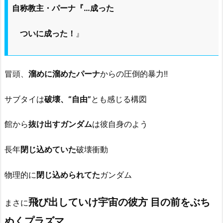
自称教主・パーナ『…成った
ついに成った！
』
冒頭、
溜めに溜めたパーナ
からの圧倒的暴力!!
サブタイは
破壊、“自由”
とも感じる構図
館から
抜け出すガンダム
は彼自身のよう
長年
閉じ込めていた
破壊衝動
物理的に
閉じ込められてた
ガンダム
飛び出していけ宇宙の彼方 目の前をぶち
まさに
ぬくプラズマ