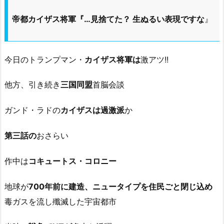
帝都カイザス将軍『…見捨てた？ 生ぬるい表現ですな
』
今日のトランプマン・
カイザス将軍は
激アツ!!
他方、引き続き
三国同盟
首脳会談
ガンド・ラドの
カイザスは過激派
か
第三話の
おさらい
作中は
コキュートス・コロニー
地球が
700年前に建造、ニュータイプを住民ごと閉じ込め
毒ガスを流し殲滅した宇宙都市