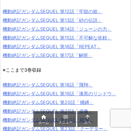
機動絶記ガンダムSEQUEL 第12話「牢獄の姫」
機動絶記ガンダムSEQUEL 第13話「砂の伝説」
機動絶記ガンダムSEQUEL 第14話「ジューンの力」
機動絶記ガンダムSEQUEL 第15話「不可解な依頼」
機動絶記ガンダムSEQUEL 第16話「REPEAT」
機動絶記ガンダムSEQUEL 第17話「解呪」
※ここまで3巻収録
機動絶記ガンダムSEQUEL 第18話「飛翔」
機動絶記ガンダムSEQUEL 第19話「漆黒のリンドウ」
機動絶記ガンダムSEQUEL 第20話「捕縛」
機動絶記ガンダムSEQUEL 第21話「虚像」



機動絶記ガンダムSEQUEL 第22話「暗躍」
メニュー
上へ
ホーム
機動絶記ガンダムSEQUEL 第23話「クーデター」