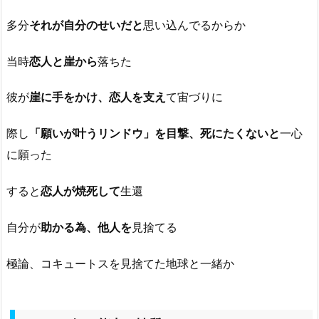
多分
それが自分のせいだと
思い込んでるからか
当時
恋人と崖から
落ちた
彼が
崖に手をかけ、恋人を支え
て宙づりに
際し
「願いが叶うリンドウ」を目撃、死にたくないと
一心
に願った
すると
恋人が焼死して
生還
自分が
助かる為、他人を
見捨てる
極論、コキュートスを見捨てた地球と一緒か