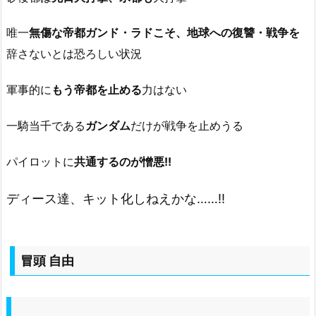
唯一
無傷な帝都ガンド・ラドこそ、地球への復讐・戦争を
辞さないとは恐ろしい状況
軍事的に
もう帝都を止める
力はない
一騎当千である
ガンダム
だけが戦争を止めうる
パイロットに
共通するのが憎悪!!
ディース達、キット化しねえかな……!!
冒頭 自由