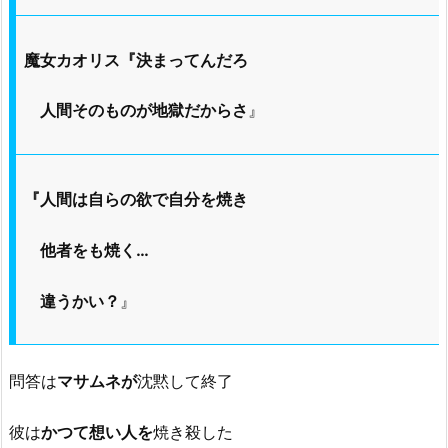
魔女カオリス『決まってんだろ
人間そのものが地獄だからさ
』
『人間は自らの欲で自分を焼き
他者をも焼く…
違うかい？
』
問答は
マサムネが
沈黙して終了
彼は
かつて想い人を
焼き殺した