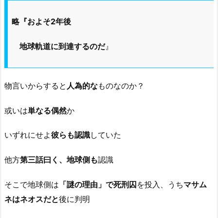
略『およそ2年後
地球軌道に到達するのだ
』
物言いからすると
人為的な
ものなのか？
或いは
単なる偶然
か
いずれにせよ
彼らも認識
していた
他方
第三話曰く、地球側も
認識
そこで地球側は
「謎の理由」で死刑囚
を投入、うち
マサム
ネはネオスだと
後に判明