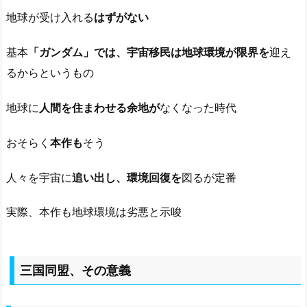
地球が受け入れる
はずがない
基本
「ガンダム」では、宇宙移民は地球環境が限界を
迎え
るからというもの
地球に
人間を住まわせる余地が
なくなった時代
おそらく
本作も
そう
人々を宇宙に
追い出し、環境回復を
図るが定番
実際、本作も地球環境は劣悪と示唆
三国同盟、その意義