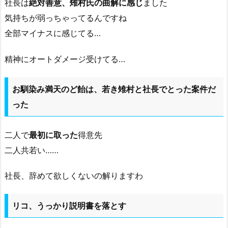
社長は
絶対善意、雉村氏の曲解に感じ
ました
気持ちが弱っちゃってるんですね
全部マイナスに感じてる…
精神にオートダメージ受けてる…
お馴染み満天のど飴は、若き雉村と社長でとった案件だ
った
二人で
最初に取った
得意先
二人共若い……
社長、辞めて欲しくないの解りますわ
リコ、うっかり説明書を落とす