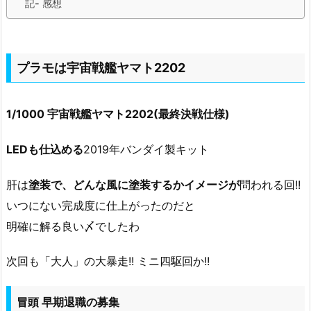
記- 感想
プラモは宇宙戦艦ヤマト2202
1/1000 宇宙戦艦ヤマト2202(最終決戦仕様)
LEDも仕込める
2019年バンダイ製キット
肝は
塗装で、どんな風に塗装するかイメージが
問われる回!!
いつにない完成度に仕上がったのだと
明確に解る良い〆でしたわ
次回も「大人」の大暴走!! ミニ四駆回か!!
冒頭 早期退職の募集