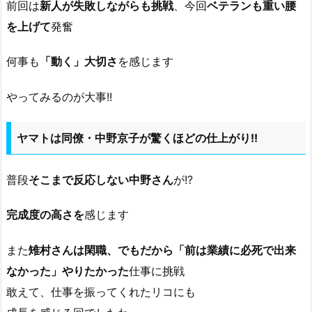
前回は
新人が失敗しながらも挑戦
、今回
ベテランも重い腰
を上げて
発奮
何事も
「動く」大切さ
を感じます
やってみるのが大事!!
ヤマトは同僚・中野京子が驚くほどの仕上がり!!
普段
そこまで反応しない中野さん
が!?
完成度の高さを
感じます
また
雉村さんは閑職、でもだから「前は業績に必死で出来
なかった」やりたかった
仕事に挑戦
敢えて、仕事を振ってくれたリコにも