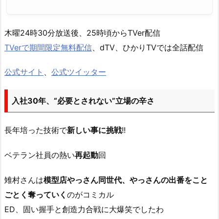
木曜24時30分放送後、25時頃からTVer配信
TVerで期間限定無料配信
、dTV、ひかりTVでは全話配信
公式サイト
、
公式ツイッター
入社30年、“必要とされない”立場の辛さ
長年培った技術で
新しい事に挑戦
!!
ベテラン社員の熱い
再起動
回
雉村さんは
模型店やっさん同世代、やっさんの出番をこと
ごとく奪っていく
のがコミカル
ED、固い握手と創造力合戦に大爆笑でしたわ