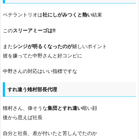
ベテラントリオは
社にしがみつくと熱い
結束
この
スリーアミーゴは!!
また
シンジが明るくなったのが
嬉しいポイント
彼を嫌ってた中野さんと好コンビに
中野さんの対応はいい指標ですな
すれ違う雉村部長代理
雉村さん、偉そうな
集団とすれ違い
暗い顔
後から思えば社長
自分と社長、差が付いたと苦しんでたのか