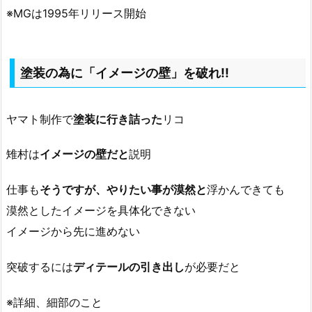
※MGは1995年リリース開始
塗装の為に「イメージの壁」を破れ!!
ヤマト制作で
塗装に行き詰った
リコ
雉村は
イメージの壁だと
説明
仕事も
そうですが、やりたい事が漠然と
浮かんできても
漠然としたイメージを具体化できない
イメージから先に進めない
突破するには
ディテールの引き出し
が必要だと
※詳細、細部のこと