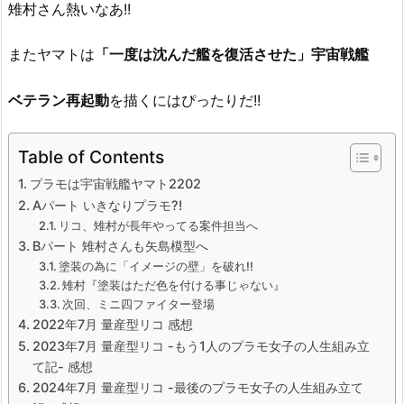
雉村さん熱いなあ!!
またヤマトは
「一度は沈んだ艦を復活させた」宇宙戦艦
ベテラン再起動
を描くにはぴったりだ!!
Table of Contents
プラモは宇宙戦艦ヤマト2202
Aパート いきなりプラモ?!
リコ、雉村が長年やってる案件担当へ
Bパート 雉村さんも矢島模型へ
塗装の為に「イメージの壁」を破れ!!
雉村『塗装はただ色を付ける事じゃない』
次回、ミニ四ファイター登場
2022年7月 量産型リコ 感想
2023年7月 量産型リコ -もう1人のプラモ女子の人生組み立
て記- 感想
2024年7月 量産型リコ -最後のプラモ女子の人生組み立て