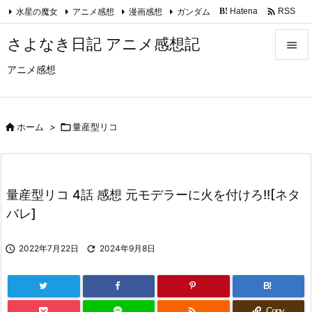

水星の魔女
アニメ感想
漫画感想
ガンダム
Hatena
RSS
B!
Feedly
さよなき日記 アニメ感想記

アニメ感想

メニュ

サイド

ホーム
>

量産型リコ

前へ

量産型リコ 4話 感想 元モデラーに火を付けろ!![ネタ
次へ
バレ]

検索

2022年7月22日

2024年9月8日
B!

Copy