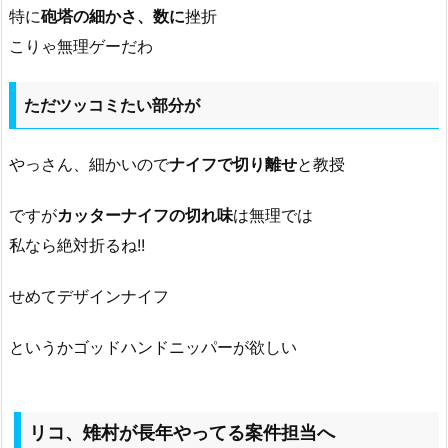
特に
砲塔の細かさ、数に
挫折
こりゃ無理ゲーだわ
ただツッコミたい部分が
やっさん、細かいので
ナイフで切り離せ
と教授
ですが
カッターナイフの切れ味
は無理では
私なら絶対折るね!!
せめてデザインナイフ
というかゴッドハンドニッパーが欲しい
リコ、雉村が長年やってる案件担当へ