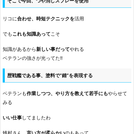
そこで今回、つや消しスプレーを使用
リコに
合わせ、時短テクニックを
活用
でも
これも知識あって
こそ
知識があるから
新しい事だって
やれる
ベテランの強さが光ってた!!
歴戦艦である事、塗料で“錆”を表現する
ベテランも
作業しつつ、やり方を教えて若手にも
やらせて
みる
いい仕事
してましたわ
雉村さん、
言い方が柔らかい
のもあって