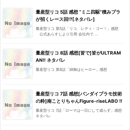
量産型リコ 5話 感想 “ミニ四駆”積みプラ
が招くレース回!?[ネタバレ]
量産型リコ 第5話「リコ、レディ・ゴー！」感想
公式あらすじより引用 会社内で ...
量産型リコ 8話 感想[皆で]皆がULTRAM
AN!! ネタバレ
量産型リコ 第8話「姉御はヒーロー」感想
量産型リコ 7話 感想[バンダイプラモ技術
の粋]南ことりちゃんFigure-riseLABO !!
量産型リコ 7話「ローマは一日にして成らず」感想
ネタバレ