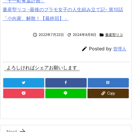
「十一町奪還計画」
量産型リコ -最後のプラモ女子の人生組み立て記- 第10話
「小向家、解散！【最終回】」

2022年7月22日

2024年9月8日

量産型リコ

Posted by
管理人
よろしければシェアお願いします
B!
Copy

Next