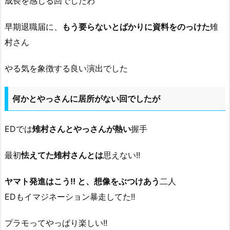
成長を感じる回でしたわ
早期退職届に、
もう要らないとばかりに資料をのっけた
雉
村さん
やる気を象徴する良い演出でした
何かとやっさんに居所がない回でしたが
EDでは
雉村さんとやっさんが熱い
握手
最初
怯えてた雉村さんとは
思えない!!
ヤマト発進はこう!! と、想像をぶつけあう
二人
EDもイマジネーション暴走してた!!
プラモってやっぱり楽しい!!