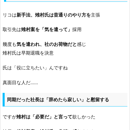
リコは
新手法、雉村氏は昔通りのやり方を
主張
取引先は
雉村案を「気を遣って」
採用
幾度も
気を遣われ、社のお荷物だと
感じ
雉村氏は早期退職を決意
氏は「役に立ちたい」んですね
真面目な人だ……
同期だった社長は「辞めたら寂しい」と慰留する
ですが
雉村は「必要だ」と言って
欲しかった