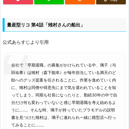
量産型リコ 第4話「雉村さんの船出」
公式あらすじより引用
会社で「早期退職」の募集がかけられている中、璃子（与
田祐希）は雉村（森下能幸）が毎年担当している満天のど
飴へのグッズ提案を任されることに。作業を進めていく内
に、雉村は同僚や得意先にまで気を遣われていることを知
ってしまう。同期も社長になったりと、勤続30年の中で自
分だけ何も変わっていないと感じ早期退職を考え始めるよ
うに……。そんな時、璃子が持っていたプラモデルの説明
書を見つけた雉村は、璃子に連れられ一緒に模型店へ行っ
てみることに……。