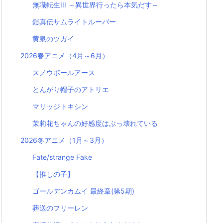
無職転生III ～異世界行ったら本気だす～
鎧真伝サムライトルーパー
黄泉のツガイ
2026春アニメ（4月～6月）
スノウボールアース
とんがり帽子のアトリエ
マリッジトキシン
茉莉花ちゃんの好感度はぶっ壊れている
2026冬アニメ（1月～3月）
Fate/strange Fake
【推しの子】
ゴールデンカムイ 最終章(第5期)
葬送のフリーレン