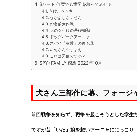
Bパート 何度でも世界を救ってみせる
きけ、ベッキー
なかよしさくせん
お名前大作戦
犬の名付けの基礎知識
ドッグパークアーニャ
スパイ「黄昏」の再認識
いぬさんのなまえ
これは天使ですか？
SPY×FAMILY 感想 2022年10月
犬さん三部作に幕、フォージ
前回
戦争を知らず、戦争を起こそうとした学生
ですが
昔「いた」娘を想いアーニャに
にっこり