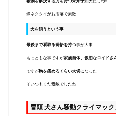
騒動を解決する力を持つ未来予知
犬だしね!!
蝶ネクタイがお洒落で素敵
犬を飼うという事
最後まで看取る覚悟を持つ
事が大事
もっともな事ですが
家族自体、仮初なロイドさ
ですが
胸を痛めるくらい大切に
なった
そいつもまた素敵でしたわ
冒頭 犬さん騒動クライマック