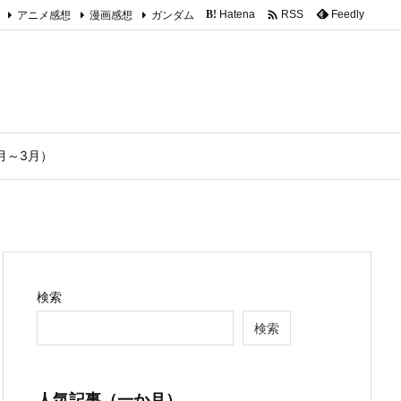

アニメ感想
漫画感想
ガンダム
Hatena
Feedly
RSS
B!
1月～3月）
検索
検索
人気記事（一か月）