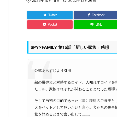

2022年10月16日

2022年12月26日
Twitter
Facebook
Pocket
LINE
SPY×FAMILY 第15話「新しい家族」感想
公式あらすじより引用
敵の爆弾犬と対峙するロイド、人知れずロイドを
たヨル。家族それぞれが関わることとなった爆弾テ
そして当初の目的であった〈星〉獲得のご褒美と
犬をペットとして飼いたいと言う。犬たちの裏事
校を辞めるとまで言い出して……。