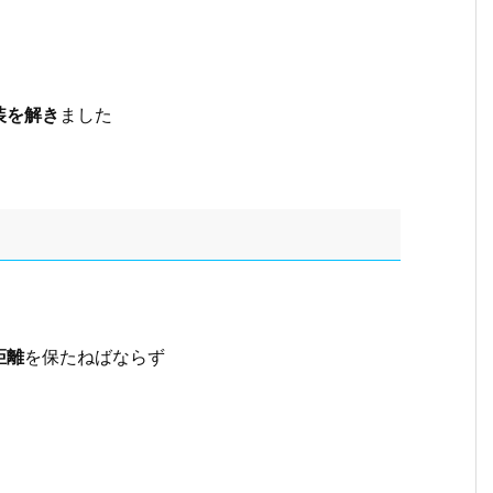
装を解き
ました
距離
を保たねばならず