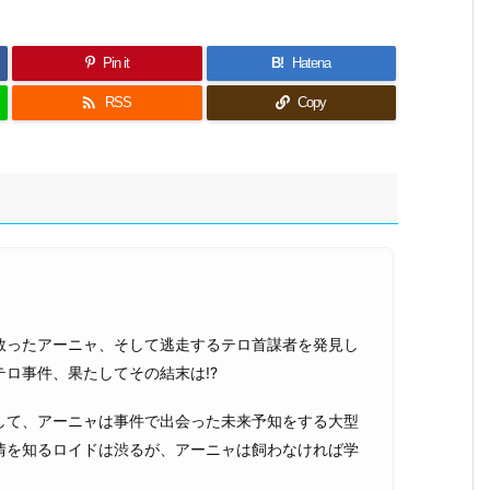
Pin it
B!
Hatena

RSS
Copy
救ったアーニャ、そして逃走するテロ首謀者を発見し
ロ事件、果たしてその結末は!?
して、アーニャは事件で出会った未来予知をする大型
情を知るロイドは渋るが、アーニャは飼わなければ学