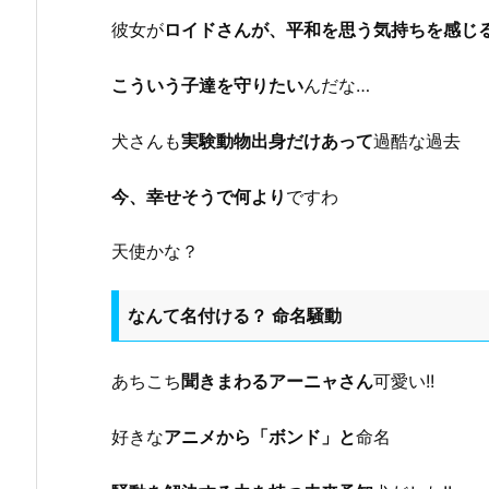
彼女が
ロイドさんが、平和を思う気持ちを感じ
こういう子達を守りたい
んだな…
犬さんも
実験動物出身だけあって
過酷な過去
今、幸せそうで何より
ですわ
天使かな？
なんて名付ける？ 命名騒動
あちこち
聞きまわるアーニャさん
可愛い!!
好きな
アニメから「ボンド」と
命名