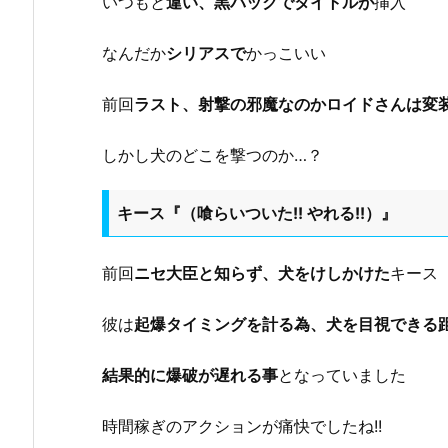
いつもと
違い、黒バックでタイトルが
挿入
なんだか
シリアスで
かっこいい
前回
ラスト、射撃の邪魔なのかロイドさんは変
しかし犬のどこを撃つのか…？
キース『（喰らいついた!! やれる!!）』
前回
ニセ大臣と知らず、犬をけしかけた
キース
彼は
起爆タイミングを計る為、犬を目視できる
結果的に爆破が遅れる事
となっていました
時間稼ぎのアクションが痛快でしたね!!