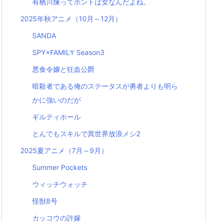
有栖川煉ってホントは女なんだよね。
2025年秋アニメ（10月～12月）
SANDA
SPY×FAMILY Season3
悪食令嬢と狂血公爵
暗殺者である俺のステータスが勇者よりも明ら
かに強いのだが
ギルティホール
とんでもスキルで異世界放浪メシ2
2025夏アニメ（7月～9月）
Summer Pockets
ウィッチウォッチ
怪獣8号
カッコウの許嫁