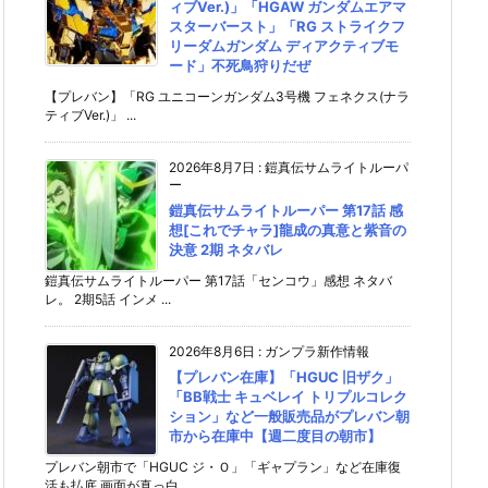
ィブVer.)」「HGAW ガンダムエアマ
スターバースト」「RG ストライクフ
リーダムガンダム ディアクティブモ
ード」不死鳥狩りだぜ
【プレバン】「RG ユニコーンガンダム3号機 フェネクス(ナラ
ティブVer.)」 ...
2026年8月7日
:
鎧真伝サムライトルーパ
ー
鎧真伝サムライトルーパー 第17話 感
想[これでチャラ]龍成の真意と紫音の
決意 2期 ネタバレ
鎧真伝サムライトルーパー 第17話「センコウ」感想 ネタバ
レ。 2期5話 インメ ...
2026年8月6日
:
ガンプラ新作情報
【プレバン在庫】「HGUC 旧ザク」
「BB戦士 キュベレイ トリプルコレク
ション」など一般販売品がプレバン朝
市から在庫中【週二度目の朝市】
プレバン朝市で「HGUC ジ・Ｏ」「ギャプラン」など在庫復
活も払底 画面が真っ白 ...