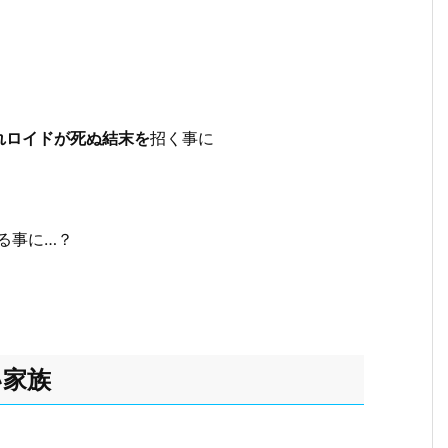
れロイドが死ぬ結末を
招く事に
る事に…？
い家族