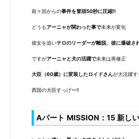
前々回からの
事件を冒頭50秒に圧縮!!
どうも
アーニャが関わった事で
未来が変化
彼女を追い
テロのリーダーが離脱、彼に爆破さ
ですが
アーニャと犬の活躍で
未来は再修正
大臣（60歳）に変装したロイドさん
が大活躍す
西国の大臣すっげー!!
Aパート MISSION：15 新し