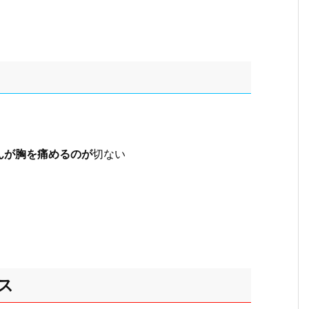
んが胸を痛めるのが
切ない
ス