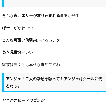
そんな
夜、エリーが放り込まれる
事案が発生
ほー！
がかわいい
こんな
可愛い幼馴染
がいるカナタ
良き兄貴分
といい
家族は無くとも幸せな青年ですわ
アンジェ『二人の幸せを願って！アンジェはクールに去
るわっ』
どこの
スピードワゴンだ