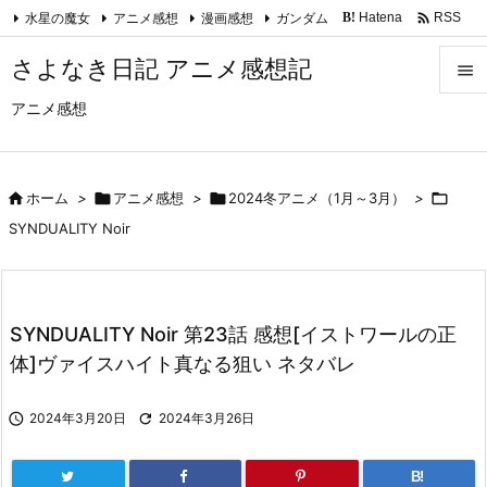

水星の魔女
アニメ感想
漫画感想
ガンダム
Hatena
RSS
B!
Feedly
さよなき日記 アニメ感想記

アニメ感想

メニュ

サイド

ホーム
>

アニメ感想
>

2024冬アニメ（1月～3月）
>


SYNDUALITY Noir
前へ

次へ
SYNDUALITY Noir 第23話 感想[イストワールの正

体]ヴァイスハイト真なる狙い ネタバレ
検索

2024年3月20日

2024年3月26日
B!