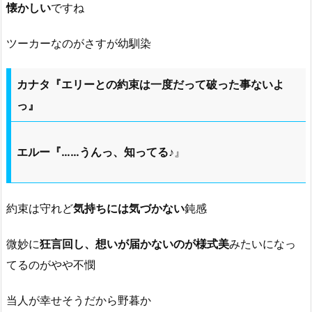
懐かしい
ですね
ツーカーなのがさすが幼馴染
カナタ『エリーとの約束は一度だって破った事ないよ
っ』
エルー『……うんっ、知ってる♪
』
約束は守れど
気持ちには気づかない
鈍感
微妙に
狂言回し、想いが届かないのが様式美
みたいになっ
てるのがやや不憫
当人が幸せそうだから野暮か