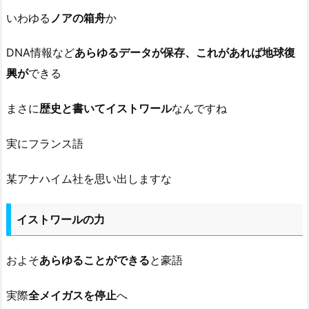
いわゆる
ノアの箱舟
か
DNA情報など
あらゆるデータが保存、これがあれば地球復
興が
できる
まさに
歴史と書いてイストワール
なんですね
実にフランス語
某アナハイム社を思い出しますな
イストワールの力
およそ
あらゆることができる
と豪語
実際
全メイガスを停止
へ