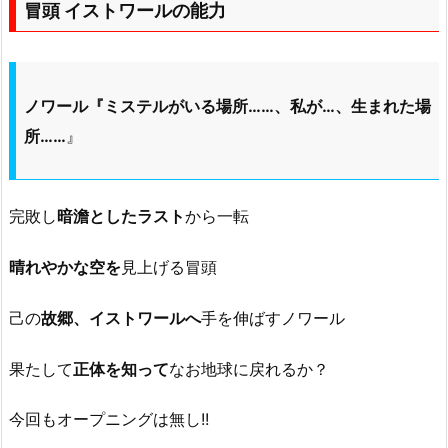
冒頭 イストワールの能力
ノワール『ミステルがいる場所……、私が…、生まれた場
所……
』
完敗し
暗澹としたラスト
から一転
晴れやかな空を
見上げる冒頭
己の
故郷、イストワールへ
手を伸ばすノワール
果たして
正体を知って
なお地球に戻れるか？
今回もオープニングは無し!!