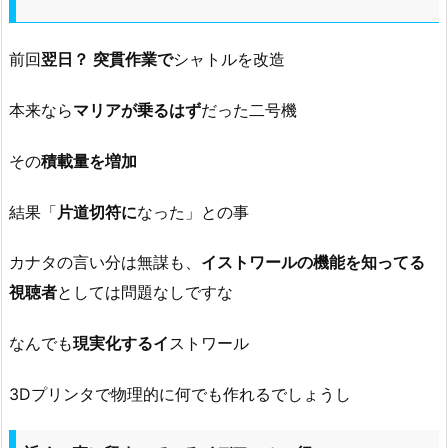
前回
翌日？ 突貫作業で
シャトルを改造
本来なら
マリアが乗るはず
だった二号機
その
積載量を増加
結果「
片道切符に
なった」との事
カナタの言い分は無謀も、
イストワールの機能を知ってる
視聴者
としては問題なしですな
なんでも
現実化するイ
ストワール
3Dプリンタで物理的に何でも作れるでしょうし