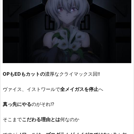
OPもEDもカットの
濃厚なクライマックス回!!
ヴァイス、イストワールで
全メイガスを停止
へ
真っ先にやる
のがそれ!?
そこまで
こだわる理由とは
何なのか