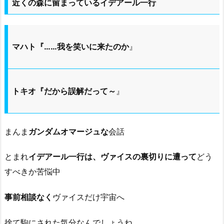
近くの森に留まっているイデアール一行
マハト『……我を笑いに来たのか
』
トキオ『だから誤解だって～
』
まんま
ガンダムオマージュな
会話
とまれ
イデアール一行は、ヴァイスの裏切りに遭って
どう
すべきか苦悩中
事前相談なく
ヴァイスだけ宇宙へ
捨て駒にされた気分なんでしょうね