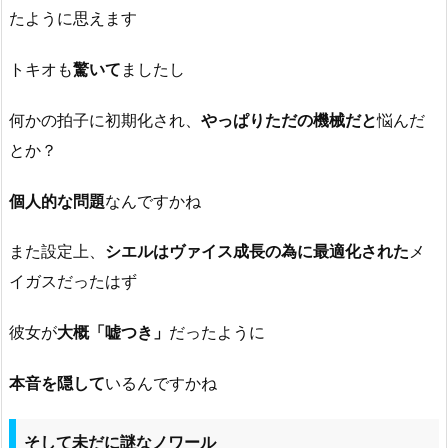
たように思えます
トキオも
驚いて
ましたし
何かの拍子に初期化され、
やっぱりただの機械だと
悩んだ
とか？
個人的な問題
なんですかね
また設定上、
シエルはヴァイス成長の為に最適化された
メ
イガスだったはず
彼女が
大概「嘘つき」
だったように
本音を隠して
いるんですかね
そして未だに謎なノワール