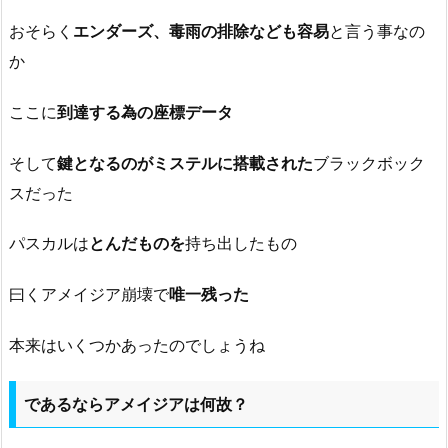
おそらく
エンダーズ、毒雨の排除なども容易
と言う事なの
か
ここに
到達する為の座標データ
そして
鍵となるのがミステルに搭載された
ブラックボック
スだった
パスカルは
とんだものを
持ち出したもの
曰くアメイジア崩壊で
唯一残った
本来はいくつかあったのでしょうね
であるならアメイジアは何故？