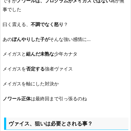
ですが
ノワールは、プログラムがメイガスではない
為か無
事でした
曰く震える、
不調でなく怒り
？
あの
ぼんやりした子が
そんな強い感情に…
メイガスと
組んだ未熟な
少年カナタ
メイガスを
否定する
強者ヴァイス
メイガスを軸にした対決か
ノワール正体
は最終回まで引っ張るのね
ヴァイス、狙いは必要とされる事？